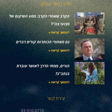
חדש באתר שבתון
הקרב שאחרי הקרב: מסע השיקום של
פצועי צה"ל
להמשך קריאה »
גם מאחורי הכותרות קורים דברים
להמשך קריאה »
הורים, ממתי הדרך לאושר עוברת
בנתב"ג?
להמשך קריאה »
יצירת קשר
03-910-0710