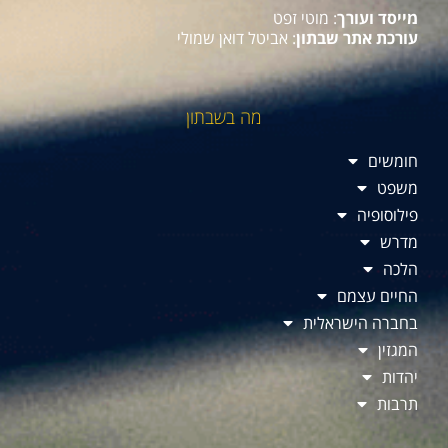
מייסד ועורך
: מוטי זפט
עורכת אתר שבתון
: אביטל דואן שמולי
מה בשבתון
חומשים
משפט
פילוסופיה
מדרש
הלכה
החיים עצמם
בחברה הישראלית
המגזין
יהדות
תרבות