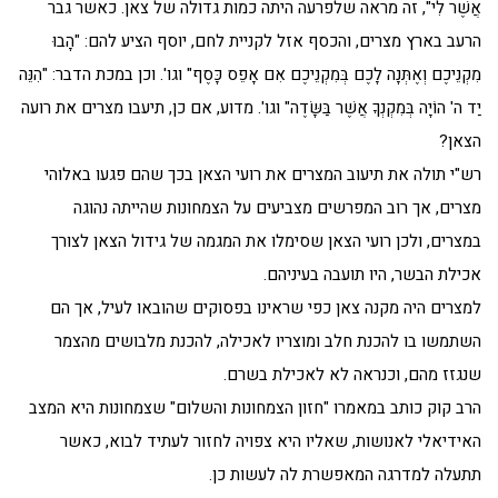
אֲשֶׁר לִי", זה מראה שלפרעה היתה כמות גדולה של צאן. כאשר גבר
הרעב בארץ מצרים, והכסף אזל לקניית לחם, יוסף הציע להם: "הָבוּ
מִקְנֵיכֶם וְאֶתְּנָה לָכֶם בְּמִקְנֵיכֶם אִם אָפֵס כָּסֶף" וגו'. וכן במכת הדבר: "הִנֵּה
יַד ה' הוֹיָה בְּמִקְנְךָ אֲשֶׁר בַּשָּׂדֶה" וגו'. מדוע, אם כן, תיעבו מצרים את רועה
הצאן?
רש"י תולה את תיעוב המצרים את רועי הצאן בכך שהם פגעו באלוהי
מצרים, אך רוב המפרשים מצביעים על הצמחונות שהייתה נהוגה
במצרים, ולכן רועי הצאן שסימלו את המגמה של גידול הצאן לצורך
אכילת הבשר, היו תועבה בעיניהם.
למצרים היה מקנה צאן כפי שראינו בפסוקים שהובאו לעיל, אך הם
השתמשו בו להכנת חלב ומוצריו לאכילה, להכנת מלבושים מהצמר
שנגזז מהם, וכנראה לא לאכילת בשרם.
הרב קוק כותב במאמרו "חזון הצמחונות והשלום" שצמחונות היא המצב
האידיאלי לאנושות, שאליו היא צפויה לחזור לעתיד לבוא, כאשר
תתעלה למדרגה המאפשרת לה לעשות כן.