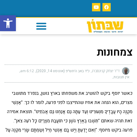
פתח סרגל
צמחונות
ד"ר יצחק קניגסברג
כ״ד באב ה׳תש״פ (אוגוסט 14, 2020)
6:12 am
אין תגובות
כאשר יוסף ביקש להושיב את משפחתו בארץ גושן, בנפרד מתושבי
מצרים, הוא הנחה את אחיו שהתייצבו לפני פרעה, לומר לו כך: "אַנְשֵׁי
מִקְנֶה הָיוּ עֲבָדֶיךָ מִנְּעוּרֵינוּ וְעַד עַתָּה גַּם אֲנַחְנוּ גַּם אֲבֹתֵינוּ". תוצאת אמירה
זאת תהיה שאתם "תֵּשְׁבוּ בְּאֶרֶץ גֹּשֶׁן כִּי תוֹעֲבַת מִצְרַיִם כָּל רֹעֵה צֹאן".
פרעה ביקש מיוסף: "וְאִם יָדַעְתָּ וְיֶשׁ בָּם אַנְשֵׁי חַיִל וְשַׂמְתָּם שָׂרֵי מִקְנֶה עַל