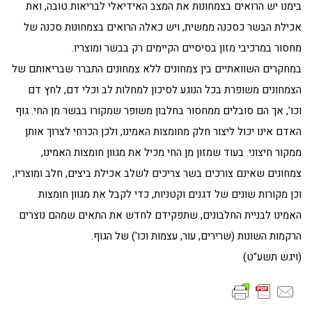
בימנו יש הרואים בצמחונות את המצב האידיאלי לבריאות טובה, ואת
אכילת הבשר כסכנה ממשית, ויש כאלה הרואים בצמחונות סכנה של
מחסור במרכיבי מזון בסיסיים הקיימים רק בבשר ומוצריו.
במחקרים השוואתיים בין צמחונים ללא צמחונים התברר שבריאותם של
הצמחונים משופרת בכל הנוגע לסיכון למחלות לב וכלי דם, לחץ דם
וכו', אך הם סובלים ממחסור בחלבון משופר שמקורו בבשר מן החי. גוף
האדם אינו יכול ליצור חלק מחומצות האמינו, ולכן הכרחי לצרוך אותן
ממקור חיצוני. בעוד שמזון מן החי מכיל את מגוון חומצות האמינו,
צמחונים שאינם צורכים בשר צריכים לשלב אכילת ביצים, חלב ומוצריו,
וכן מקורות שונים של דגנים וקטניות, כדי לקבל את מגוון חומצות
האמינו לבניית החלבונים, שתפקידם לחדש את התאים שמהם נוצרים
הרקמות השונות (שרירים, עור, עצמות וכו') של הגוף.
(ויגש תשע"ט)