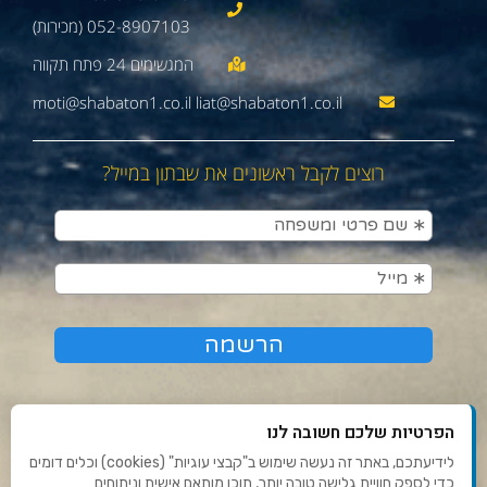
052-8907103 (מכירות)
moti@shabaton1.co.il liat@shabaton1.co.il
רוצים לקבל ראשונים את שבתון במייל?
הפרטיות שלכם חשובה לנו
לידיעתכם, באתר זה נעשה שימוש ב"קבצי עוגיות" (cookies) וכלים דומים
כדי לספק חוויית גלישה טובה יותר, תוכן מותאם אישית וניתוחים