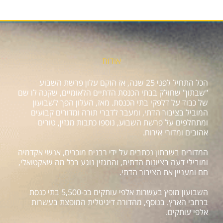
אודות
הכל התחיל לפני 25 שנה, אז הוקם עלון פרשת השבוע
"שבתון" שחולק בבתי הכנסת הדתיים הלאומיים, שקנה לו שם
של כבוד על דלפקי בתי הכנסת. מאז, העלון הפך לשבועון
המוביל בציבור הדתי, ומעבר לדברי תורה ומדורים קבועים
ומתחלפים על פרשת השבוע, נוספו כתבות מגזין, טורים
אהובים ומדורי אירוח.
המדורים בשבתון נכתבים על ידי רבנים מוכרים, אנשי אקדמיה
ומובילי דעה בציונות הדתית, והמגזין נוגע בכל מה שאקטואלי,
חם ומעניין את הציבור הדתי.
השבועון מופץ בעשרות אלפי עותקים בכ-5,500 בתי כנסת
ברחבי הארץ. בנוסף, מהדורה דיגיטלית המופצת בעשרות
אלפי עותקים.