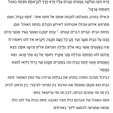
וַיַּרְא וְהִנֵּה שְׁלֹשָׁה אֲנָשִׁים נִצָּבִים עָלָיו וַיַּרְא וַיָּרָץ לִקְרָאתָם מִפֶּתַח הָאֹהֶל
וַיִּשְׁתַּחוּ אָרְצָה".
וכאילו בסרט, המצלמה לוקחת אותנו אל פתח אחר- 'פתַח הַבַּיִת', ושם
מתרחש אירוע שכולו אנטיתזה לאירוע הקודם בפתח האוהל. שם,
בפתח הבית- קורים דברים קשים- " טֶרֶם יִשְׁכָּבוּ וְאַנְשֵׁי הָעִיר אַנְשֵׁי סְדֹם
נָסַבּוּ עַל הַבַּיִת מִנַּעַר וְעַד זָקֵן כָּל הָעָם מִקָּצֶה. וַיִּקְרְאוּ אֶל לוֹט וַיֹּאמְרוּ לוֹ
אַיֵּה הָאֲנָשִׁים אֲשֶׁר בָּאוּ אֵלֶיךָ הַלָּיְלָה הוֹצִיאֵם אֵלֵינוּ וְנֵדְעָה אֹתָם. וַיֵּצֵא
אֲלֵהֶם לוֹט הַפֶּתְחָה וְהַדֶּלֶת סָגַר אַחֲרָיו. וַיֹּאמַר אַל נָא אַחַי תָּרֵעוּ.. וְאֶת
הָאֲנָשִׁים אֲשֶׁר פֶּתַח הַבַּיִת הִכּוּ בַּסַּנְוֵרִים מִקָּטֹן וְעַד גָּדוֹל וַיִּלְאוּ לִמְצֹא
הַפָּתַח".
כביכול מציבה התורה בפנינו את גבולות הגיזרה של המין האנושי. פתח
הבית הוא מקום המסמל את החיבור בין הפרטי לציבורי, בין הרחוב לבית,
בין מה ומי שנכנס הביתה, לבין מה ומי שיישאר בחוץ.
פתח האוהל של אברהם כולו חסד ואהבה. פתח הבית של לוט כולו
שנאה שמגיעה לכמעט לינץ' באורחים.