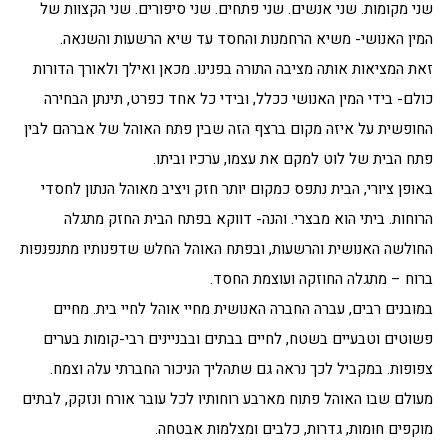
שני מקומות. שני אנשים. שני פתחים. שני סיפורים. שני הקצוות של
המין האנושי- משיא הרחמנות והחסד עד שיא הרשעות והשנאה.
זאת המציאות אותה מציבה התורה בפנינו. מכאן ואילך ולאורך הדורות
כולם- בידי המין האנושי ככלל, ובידי כל אחד כפרט, תינתן הבחירה
החופשית על איזה מקום ברצף הזה שבין פתח האוהל של אברהם לבין
פתח הבית של לוט למקם את עצמו, ערכיו וביתו.
באופן ציורי, הבית נתפס כמקום יותר חזק ויציב מאוהל הנתון לחסדי
הרוחות. ביתי הוא מבצרי. והנה- דווקא בפתח הבית החזק מתגלה
החולשה האנושית והרשעות, ובפתח האוהל החלש שדפנותיו מתנפנפות
ברוח – מתגלה החוזקה ועוצמת החסד.
במובנים רבים, עברה החברה האנושית מחיי אוהל לחיי בית. מחיים
פשוטים וטבעיים בשטח, לחיים בבתים ובבניינים רבי-קומות בערים
צפופות. במקביל לכך נראה גם שתהליך הניכור החברתי עלה וצמח.
מעולם שבו האוהל פתוח מארבע רוחותיו לכל עובר אורח ונזקק, לבתים
מוקפים חומות, גדרות, כלבים ומצלמות אבטחה.