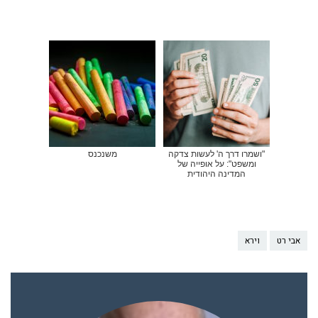
"ושמרו דרך ה' לעשות צדקה
משנכנס
ומשפט": על אופייה של
המדינה היהודית
אבי רט
וירא