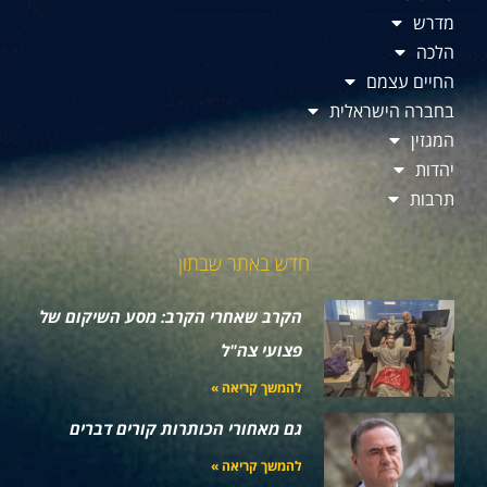
מדרש
הלכה
החיים עצמם
בחברה הישראלית
המגזין
יהדות
תרבות
חדש באתר שבתון
הקרב שאחרי הקרב: מסע השיקום של
פצועי צה"ל
להמשך קריאה »
גם מאחורי הכותרות קורים דברים
להמשך קריאה »