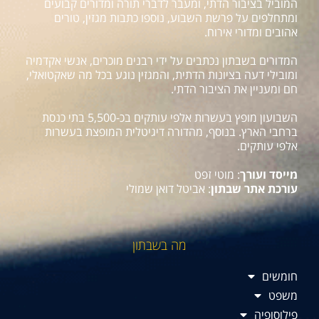
המוביל בציבור הדתי, ומעבר לדברי תורה ומדורים קבועים
ומתחלפים על פרשת השבוע, נוספו כתבות מגזין, טורים
אהובים ומדורי אירוח.
המדורים בשבתון נכתבים על ידי רבנים מוכרים, אנשי אקדמיה
ומובילי דעה בציונות הדתית, והמגזין נוגע בכל מה שאקטואלי,
חם ומעניין את הציבור הדתי.
השבועון מופץ בעשרות אלפי עותקים בכ-5,500 בתי כנסת
ברחבי הארץ. בנוסף, מהדורה דיגיטלית המופצת בעשרות
אלפי עותקים.
מייסד ועורך
: מוטי זפט
עורכת אתר שבתון
: אביטל דואן שמולי
מה בשבתון
חומשים
משפט
פילוסופיה