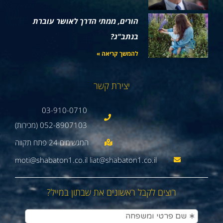
הורים, ממתי הדרך לאושר עוברת
בנתב"ג?
להמשך קריאה »
יצירת קשר
03-910-0710
052-8907103 (מכירות)
moti@shabaton1.co.il liat@shabaton1.co.il
רוצים לקבל ראשונים את שבתון במייל?