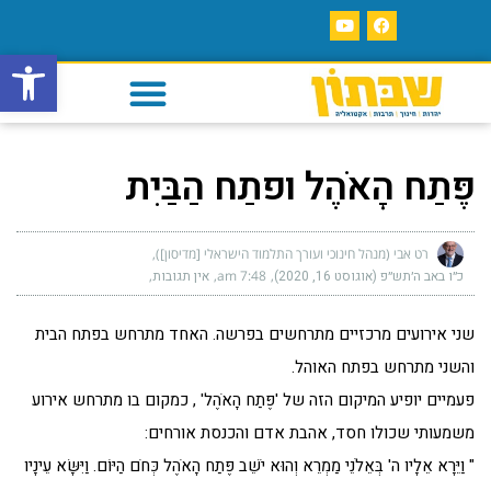
פתח סרגל
פֶּתַח הָאֹהֶל ופתַח הַבַּיִת
רט אבי (מנהל חינוכי ועורך התלמוד הישראלי [מדיסון])
כ״ו באב ה׳תש״פ (אוגוסט 16, 2020)
7:48 am
אין תגובות
שני אירועים מרכזיים מתרחשים בפרשה. האחד מתרחש בפתח הבית
והשני מתרחש בפתח האוהל.
פעמיים יופיע המיקום הזה של 'פֶּתַח הָאֹהֶל' , כמקום בו מתרחש אירוע
משמעותי שכולו חסד, אהבת אדם והכנסת אורחים:
" וַיֵּרָא אֵלָיו ה' בְּאֵלֹנֵי מַמְרֵא וְהוּא יֹשֵׁב פֶּתַח הָאֹהֶל כְּחֹם הַיּוֹם. וַיִּשָּׂא עֵינָיו