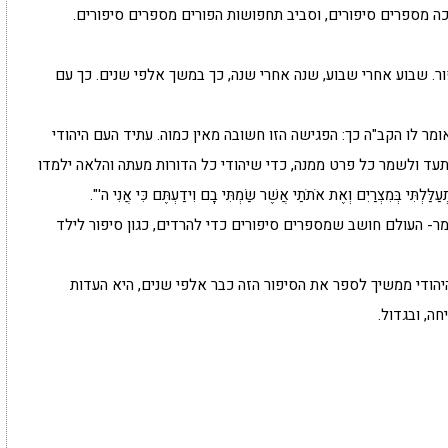
כה מספרים סיפורים, וסביב תחפושות הפורים מספרים סיפורים.
. שבוע אחרי שבוע, שנה אחרי שנה, כך במשך אלפי שנים. כך עם
מר לו הקב"ה כך: הפגישה הזו חשובה מאין כמוה. עתיד העם היהודי
תעד ולשמר כל פרט ממנה, כדי שיהודי כל הדורות מעתה והלאה ילמדו
 בְּמִצְרַיִם וְאֶת אֹתֹתַי אֲשֶׁר שַׂמְתִּי בָם וִידַעְתֶּם כִּי אֲנִי ה'".
מר- העולם חושב שמספרים סיפורים כדי להרדים, כגון סיפור לילד
יהודי ממשיך לספר את הסיפור הזה כבר אלפי שנים, היא העדות
יחה, ובגדול.