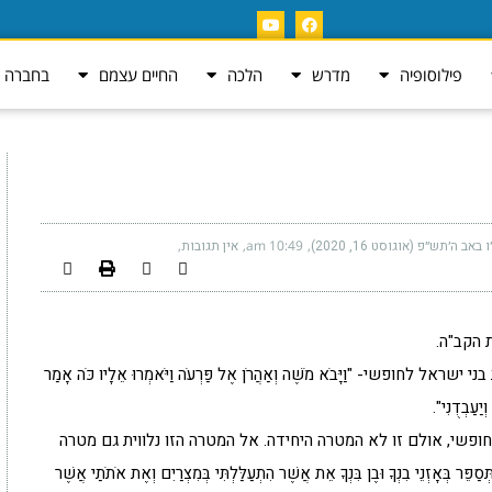
פילוסופיה
מדרש
הלכה
החיים עצמם
בחברה ה
 באב ה׳תש״פ (אוגוסט 16, 2020)
10:49 am
אין תגובות
 הקב"ה.
שי- "וַיָּבֹא מֹשֶׁה וְאַהֲרֹן אֶל פַּרְעֹה וַיֹּאמְרוּ אֵלָיו כֹּה אָמַר
יַעַבְדֻנִי".
ופשי, אולם זו לא המטרה היחידה. אל המטרה הזו נלווית גם מטרה
זְנֵי בִנְךָ וּבֶן בִּנְךָ אֵת אֲשֶׁר הִתְעַלַּלְתִּי בְּמִצְרַיִם וְאֶת אֹתֹתַי אֲשֶׁר