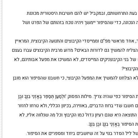
בעת התרחשותם, ובמקביל יש להם חשיבות היסטורית מכוננת
הנכונה, כדי שהסיפור יימשך ויהיה נוכח בזהותם של הפרט ושל
, אחד מראשי מפ"ם וממייסדי הקיבוצים והתנועה הקיבוצית. המראיין
צליח להמשיך גם לדורות הבאים? מדוע מרבית הקיבוצים עברו בעצם
 של בני הקיבוצניקים המייסדים, לא המשיכו את מפעל אבותיהם, לא
קיבוצי?
'לא הצלחנו להמשיך את המפעל הקיבוצי, כי חשבנו שהסיפור הוא מובן
פי שהיה צריך. מילות הפסוק 'וּלְמַעַן תְּסַפֵּר בְּאָזְנֵי בִנְךָ וּבֶן
הם חשבו שדי ברוח הדברים, באווירה, בכיוון הכללי, ולא טרחו לחזור
תוצאה היא שגם רעיון גדול כמו הקיבוץ וכל מה שנלווה אליו, לא
אָזְנֵי בִנְךָ וּבֶן בִּנְךָ.
ל ליל הסדר בנוי על זה שיושבים ביחד ומספרים את הסיפור.