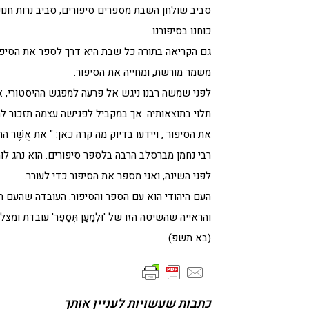
סביב שולחן השבת מספרים סיפורים, סביב נרות חנו
כוחנו בסיפורנו.
גם הקריאה בתורה כל שבת היא דרך לספר את הסיפור
משמר מורשת, ומחייה את הסיפור.
לפני שמשה רבנו ניגש אל פרעה למפגש ההיסטורי, או
תלוי בתוצאותיה. אך במקביל לפגישה עצמה תזכור ל
את הסיפור , ויידעו בדיוק מה קרה כאן: " אֵת אֲשֶׁר הִתְעַלַּלְתִּי
רבי נחמן מברסלב הרבה בלספר סיפורים. הוא נהג לו
לפני השינה, ואני מספר את הסיפור כדי לעורר.
העם היהודי הוא עם הספר והסיפור. העובדה שהעם ה
והראייה שהשיטה הזו של 'וּלְמַעַן תְּסַפֵּר' עובדת ומצל
(בא תשפ)
כתבות שעשויות לעניין אותך