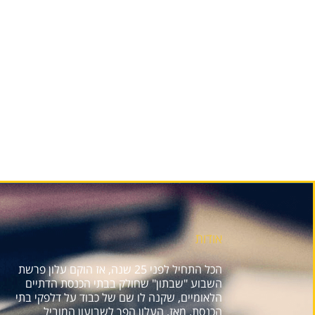
אודות
הכל התחיל לפני 25 שנה, אז הוקם עלון פרשת
השבוע "שבתון" שחולק בבתי הכנסת הדתיים
הלאומיים, שקנה לו שם של כבוד על דלפקי בתי
הכנסת. מאז, העלון הפך לשבועון המוביל