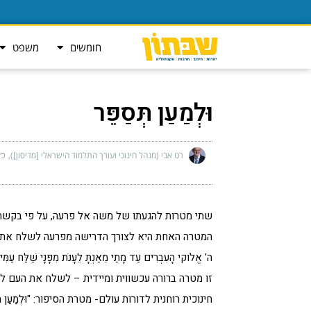
חומשים
משפט
וּלְמַעַן תְּסַפֵּר
רט אבי (מנהל חינוכי ועורך התלמוד הישראלי [מדיסון])
כ״ו
שתי מטרות להגעתו של משה אל פרעה, על פי בקשת
המטרה האחת היא לצורך הדרישה מפרעה לשלח את בני ישראל לחופ
ה' אֱלֹוקי הָעִבְרִים עַד מָתַי מֵאַנְתָּ לֵעָנֹת מִפָּנָי שַׁלַּח עַמִּי וְ
זו מטרה ברורה עכשווית ומיידית – לשלח את העם לח
חינוכית רוחנית לדורות עולם- מטרת הסיפור: "וּלְמַעַן תְּסַפֵּר בְּאָ