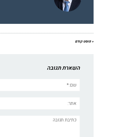
« פוסט קודם
השארת תגובה
שם:*
אתר:
תגובה