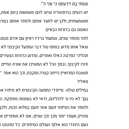
שַׂמְתִּי בָם וִידַעְתֶּם כִּי אֲנִי ה'".
יש רגעים בהיסטוריה שיש להם משמעות בזמן אמת, 
ומשמעותית, ולכן יש לתעד אותם ולספר אותם בצורה 
האומה גם בדורות הבאים.
לפני מספר שנים, שמעתי ברדיו ראיון עם אדם מבוגר
שאל אותו מדוע בסופו של דבר המפעל הקיבוצי לא ה
תהליכי הפרטה כאלו ואחרים, ומדוע הדורות הצעירים
חזרו לקיבוץ, ובסך הכל לא המשיכו את אורח החיים ה
תשובת המרואיין הייתה קצרה ונוקבת, וכך הוא אמר: 
מאליו'.
במילים שלנו- מייסדי התנועה הקיבוצית לא סיפרו את הסיפור כ
בִּנְךָ' לא היו נר לרגליהם, ודאי לא בעוצמה מספקת. 
ולספר את הסיפור פעם אחר פעם במלוא הכוח, ולכן ה
מחזיק מעמד יותר מכך וכך שנים, אם לא מספרים את הסיפור בְּ
העם היהודי הוא אלוף העולם הסיפורים. כל הפטנט ש