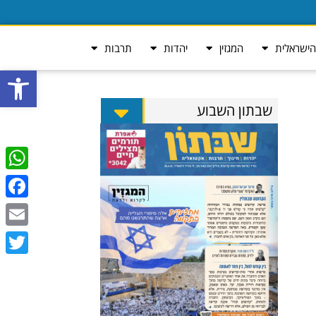
ישראלית
המגזין
יהדות
תרבות
פתח סרגל
שבתון השבוע
tsApp
ebook
Email
Twitter