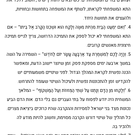
זעזועים בחיים המשפחתיים. כשיוצאים לתהליך שינוי, חשוב ללכד את
התא המשפחתי לקראתו, לשתף את המשפחה בתחושות ובחוויות,
ולהעצים את תחושת היחד.
4. "וְאִם יִמְעַט הַבַּיִת מִהְיוֹת מִשֶּׂה וְלָקַח הוּא וּשְׁכֵנוֹ הַקָּרֹב אֶל בֵּיתוֹ" – אם
התא המשפחתי לא יכול לספק את התמיכה הדרושה, צריך לגייס תמיכה
חיצונית מאנשים קרובים.
5. וְהָיָה לָכֶם לְמִשְׁמֶרֶת עַד אַרְבָּעָה עָשָׂר יוֹם לַחֹדֶשׁ" – השמירה על השה
במשך ארבעה ימים מספקת פסק זמן שיוצר יישוב הדעת, ומאפשר
הכנה נפשית לקראת המהלך הגדול. לפני שינויים משמעותיים יש
להקדיש זמן להתכוננות נפשית ולעיכול השינוי שעומד להתרחש.
6. "וְלָקְחוּ מִן הַדָּם וְנָתְנוּ עַל שְׁתֵּי הַמְּזוּזֹת וְעַל הַמַּשְׁקוֹף" – המלאך
המשחית היה יודע לפסוח על בתי העברים גם בלי הדם. אות הדם הביע
נכונות מצד בני ישראל למסירות וההקרבה שהיו כרוכים ביציאת מצרים.
כל תהליך של שינוי דורש הקרבה מסוימת, וחשוב להיות מודע לה
ולהכיר בה.