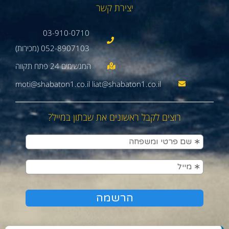
יצירת קשר
03-910-0710
052-8907103 (מכירות)
moti@shabaton1.co.il liat@shabaton1.co.il
רוצים לקבל ראשונים את שבתון במייל?