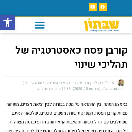
פתח סרגל
קורבן פסח כאסטרטגיה של
תהליכי שינוי
הרב ד"ר רונן לוביץ (רב ניר עציון, נשיא תנועת 'נאמני תורה ועבודה')
כ״ח באב ה׳תש״פ (אוגוסט 18, 2020)
11:35 am
אין תגובות
באמצע המתח, בין ההתראה על מכת בכורות לבין יציאת מצרים, מופיעה
מצוות קורבן הפסח, המפרטת שורת מעשים טכניים, שלכאורה אינם
משתלבים עם גודל השעה וחשיבות המאורעות. מדוע נכנסת מצווה זו
על קרביה ופרטיה בשיאו של סיפור הגאולה ממצרים? לשם מה יש צורך