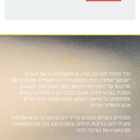
אודות
הכל התחיל לפני 25 שנה, אז הוקם עלון פרשת השבוע
"שבתון" שחולק בבתי הכנסת הדתיים הלאומיים, שקנה לו שם
של כבוד על דלפקי בתי הכנסת. מאז, העלון הפך לשבועון
המוביל בציבור הדתי, ומעבר לדברי תורה ומדורים קבועים
ומתחלפים על פרשת השבוע, נוספו כתבות מגזין, טורים
אהובים ומדורי אירוח.
המדורים בשבתון נכתבים על ידי רבנים מוכרים, אנשי אקדמיה
ומובילי דעה בציונות הדתית, והמגזין נוגע בכל מה שאקטואלי,
חם ומעניין את הציבור הדתי.