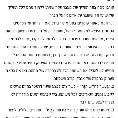
קורבן פסח בונה תהליך של מעבר תקין שניתן ללמוד ממנו לכל תהליך
של שינוי חד שעובר על אדם או על חברה:
1. דווקא כאשר עומדים בפני אתגר גדול, אסור לוותר על הפרטים
הקטנים. היוצא למלחמה, למשל, וחושב רק על חשיבות הניצחון והכנעת
האויב, אך אינו מתכנן בפרוטרוט כל שלב ומהלך בקרב, סופו להפסיד
במערכה. באירועי שינוי משמעותיים בחיינו, יש להתמקד בעשיה טכנית
מדוקדקת ולא ביעדים שבסוף הדרך. כך, בשמחת חתונה או באבל
מרבים להתעסק באין ספור פרטים טכניים. העיסוק האינטנסיבי בקטנות
מסייע לנו להכיל את השמחה הגדולה במקרה של חתונה, ואו את הכאב
העמוק במקרה של אובדן קרוב משפחה.
2. "בֶּעָשׂר לַחֹדֶשׁ הַזֶּה" – כשרוצים לבצע שינוי דרמטי בחיים צריכים
לקבוע זמנים ותאריכים לכל משימה. בלי קביעות זמנים מוגדרות לא
נצליח לבצע שום דבר.
3. "וְיִקְחוּ לָהֶם אִישׁ שֶׂה לְבֵית אָבֹת שֶׂה לַבָּיִת" – שינויים עלולים ליצור