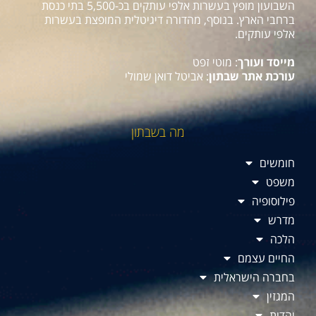
השבועון מופץ בעשרות אלפי עותקים בכ-5,500 בתי כנסת
ברחבי הארץ. בנוסף, מהדורה דיגיטלית המופצת בעשרות
אלפי עותקים.
מייסד ועורך
: מוטי זפט
עורכת אתר שבתון
: אביטל דואן שמולי
מה בשבתון
חומשים
משפט
פילוסופיה
מדרש
הלכה
החיים עצמם
בחברה הישראלית
המגזין
יהדות