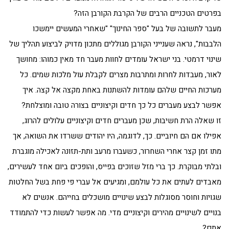
בפרטים הטכניים הרבים של הקרבת הקורבן הזה?
מעבר לתשובה של בעל "ספר החינוך" "שאחרי המעשים יימשכו
הלבבות", נראה שענייני הקורבן מגוללים מתכון מדויק לביצוע תהליך של
שינוי דרמטי. בני ישראל עומדים לחוות מעבר חד מאין כמוהו: מחושך
לאור, מעבדות לחרות ומתרבות מצרים לקבלת עול מלכות שמים. כל
מערכות החיים שלהם עומדות להשתנות באחת מקצה אל קצה. איך
אפשר לבצע מעברים כל כך חדים וקיצוניים בצורה טובה ומוצלחת?
זו שאלה הרת חשיבות, שכן מעברים חדים וקיצוניים עלולים להרוג,
אפילו אם הם חיוביים. כך, לדוגמה, היו יהודים ששרדו את השואה, אך
מתו זמן קצר אחרי השחרור, כשעברו מרעב ותת-תזונה לאכילה מוגברת
ובלתי מבוקרת. כך ברי מזל שזוכים בפייס, והופכים ביום אחד לעשירים,
מאבדים לעתים את כל עולמם, ומגיעים אל עברי פי פחת בשל החלטות
שגויות וחוסר מסוגלות לבצע שינויים מושכלים בחייהם. אנשים לא
בנויים לשינויים מהירים וקיצוניים מדי. מה אפשר לעשות כדי להתמודד
אתם?