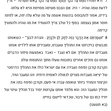
7. "וְלֹא תוֹתִירוּ מִמֶּנּוּ עַד בֹּקֶר וְהַנֹּתָר מִמֶּנּוּ עַד בֹּקֶר בָּאֵשׁ תִּשְׂרֹפוּ" – צריך
לדעת שמה שהיה – היה. אם הצבנו משימה מסוימת והיא לא עלתה
בידינו, אסור להתבוסס ברגשות אשמה על מה שלא עלה יפה, או לפתח
חוסר אמון בעצמנו. בסוף כל שלב צריך להשמיד את מה שהיה ולהמשיך
קדימה.
8. "וּשְׁמַרְתֶּם אֶת הַדָּבָר הַזֶּה לְחָק לְךָ וּלְבָנֶיךָ… והגדת לבנך" – כשאנחנו
מגבשים בזיכרוננו את התהליך שעברנו, ומעבירים אותו לילדינו אנחנו
מעבדים את התהליך. אם לא נעבד – נאבד. באמצעות סיפור הדברים
אנחנו גם מזכים אחרים בתובנות שעלו מתוך ההתנסות שלנו.
הקרבת קורבן הפסח העבירה את עם ישראל כולו את התהליך הדרמטי
של יציאה מעבדות מצרים לגאולה לאומית ודתית. זהו המעבר החד,
הקיצוני והמהיר ביותר שאומה עברה אי-פעם, וקורבן הפסח בונה את
תהליך המעבר הזה. הוא מלמד אותנו עקרונות יסוד בכל תהליך שינוי של
יחיד כמו גם של ציבור, שכדאי ליישם בחיינו.
(בא תשעט)