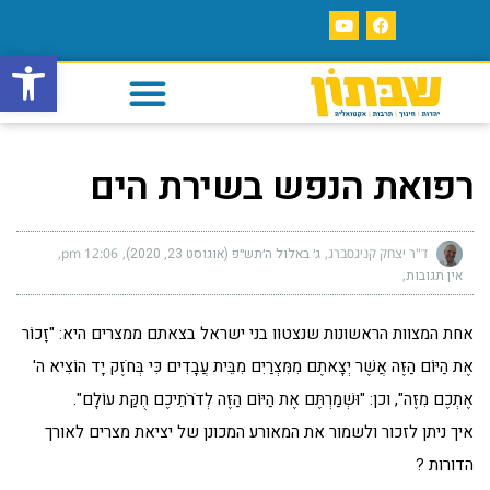
פתח סרגל
רפואת הנפש בשירת הים
ד"ר יצחק קניגסברג
ג׳ באלול ה׳תש״פ (אוגוסט 23, 2020)
12:06 pm
אין תגובות
אחת המצוות הראשונות שנצטוו בני ישראל בצאתם ממצרים היא: "זָכוֹר
אֶת הַיּוֹם הַזֶּה אֲשֶׁר יְצָאתֶם מִמִּצְרַיִם מִבֵּית עֲבָדִים כִּי בְּחֹזֶק יָד הוֹצִיא ה'
אֶתְכֶם מִזֶּה", וכן: "וּשְׁמַרְתֶּם אֶת הַיּוֹם הַזֶּה לְדֹרֹתֵיכֶם חֻקַּת עוֹלָם".
איך ניתן לזכור ולשמור את המאורע המכונן של יציאת מצרים לאורך
הדורות ?