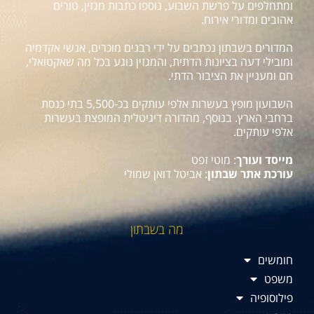
ומתחלפים על פרשת השבוע, נוספו כתבות מגזין, טורים
אהובים ומדורי אירוח.
המדורים בשבתון נכתבים על ידי רבנים מוכרים, אנשי אקדמיה
ומובילי דעה בציונות הדתית, והמגזין נוגע בכל מה שאקטואלי,
חם ומעניין את הציבור הדתי.
השבועון מופץ בעשרות אלפי עותקים בכ-5,500 בתי כנסת
ברחבי הארץ. בנוסף, מהדורה דיגיטלית המופצת בעשרות
אלפי עותקים.
מייסד ועורך
: מוטי זפט
עורכת אתר שבתון
: אביטל דואן שמולי
מה בשבתון
חומשים
משפט
פילוסופיה