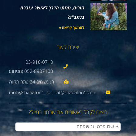
הורים, ממתי הדרך לאושר עוברת
בנתב"ג?
להמשך קריאה »
יצירת קשר
03-910-0710
052-8907103 (מכירות)
moti@shabaton1.co.il liat@shabaton1.co.il
רוצים לקבל ראשונים את שבתון במייל?