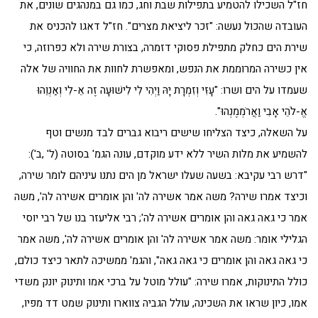
חז"ל השכילו להטמיע בתפילות שבת וחג, כמו גם במנהגים שונים, את
העובדה שהכול נעשה: "זכר ליציאת מצרים". חז"ל דאגו להכניס את
שירת הים כחלק מתפילת פסוקי דזמרה, בצורת שירה ולא כפרוזה, כי
אין כשירה המרוממת את הנפש, ומאפשרת לחוות את החוויה של אלה
שעמדו על הים ושרו: "עָזִּי וְזִמְרָת יָהּ וַיְהִי לִי לִישׁוּעָה זֶה אֵ-לִי וְאַנְוֵהוּ
אֱ-לֹהֵי אָבִי וַאֲרֹמְמֶנְהוּ".
על השאלה, כיצד הצליחו שישים ריבוא גברים לבד מנשים וטף
להשמיע את מלות השיר ללא ידע מוקדם, עונה הגמ' בסוטה (ל' ,ב'):
"דרש רבי עקיבא: בשעה שעלו ישראל מן הים נתנו עיניהם לומר שירה,
וכיצד אמרו שירה? משה אמר אשירה לה' והן אומרים אשירה לה', משה
אמר כי גאה גאה והן אומרים אשירה לה'; רבי אליעזר בנו של רבי יוסי
הגלילי אומר: משה אמר אשירה לה' והן אומרים אשירה לה', משה אמר
כי גאה גאה והן אומרים כי גאה גאה", והגמ' ממשיכה לתאר כיצד כולם,
כולל התינוקות, אמרו שירה: "עולל מוטל על ברכי אמו ותינוק יונק משדי
אמו, כיון שראו את השכינה, עולל הגביה צווארו ותינוק שמט דד מפיו,