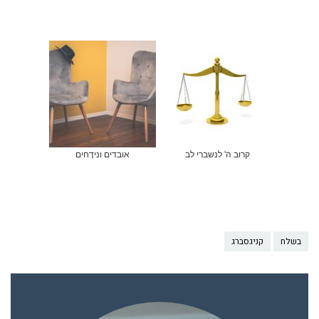
קרוב ה' לנשברי לב
אובדים ונידָחים
בשלח
קניגסברג