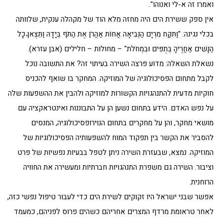
ואמרו זה א-לי ואנוהו".
אין ספק ששירת הים היה מחזה מלא הוד של מקהלה ענקית, שלוותה
בכלי נגינה: "וַתִּקַּח מִרְיָם הַנְּבִיאָה אֲחוֹת אַהֲרֹן אֶת הַתֹּף בְּיָדָהּ וַתֵּצֶאןָ כָל
הַנָּשִׁים אַחֲרֶיהָ בְּתֻפִּים וּבִמְחֹלֹת" – מחולות – חלילים (אבן עזרא).
נשאלת השאלה: מדוע פרצה השירה בעיתוי זה? את התשובה נוכל
לקבל מתחום הפסיכולוגיה של המוזיקה. המחקר בו שואף להכניס
חוקיות מדעית להתנהגויות הקשורות למוזיקה ולהבין את ההשפעות שלה
על נפש האדם. הידע בתחום נשען הן על התבוננות ואינטראקציה עם
מושאי מחקר, והן על מחקרים בתחום הנוירופסיכולוגיה, המנסים
להסביר את הקשר בין תפקוד המוח להשפעותיה הפסיכולוגיות של
המוזיקה. נמצא, שבעזרת השירה ניתן לטפל בבעיות נפשיות של פרט
וציבור. השירה גם משפרת התנהגויות חברתיות ומעשירה את החוויה
הרוחנית.
אפשר שבני ישראל היו זקוקים לשירת הים כדי לעבור טיפול נפשי כזה,
לאחר טראומת מרדף המצרים אחריהם כשהים פרוס לפניהם, כמעמד