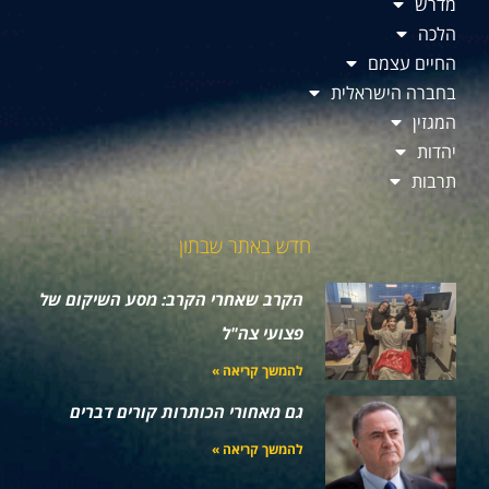
מדרש
הלכה
החיים עצמם
בחברה הישראלית
המגזין
יהדות
תרבות
חדש באתר שבתון
הקרב שאחרי הקרב: מסע השיקום של
פצועי צה"ל
להמשך קריאה »
גם מאחורי הכותרות קורים דברים
להמשך קריאה »