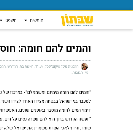
חומשים
משפט
והמים להם חומה: חוסן,
הרבנית מיכל טיקוצ'ינסקי (עו"ד, ראשת בתי המדרש, המכ
אין תגובות
"והמים להם חומה מימינם ומשמאלם"- במרכזו של נס
למעבר בני ישראל בבטחה מצידו האחד לצידו השני.
דימוי המים לחומה מוסבר באופנים שונים. האפשרות
" ועשה הקדוש ברוך הוא להם עשרה נסים על הים, עשא
שומר, והיו מלאכי השרת משמרין את ישראל שלא ינזק