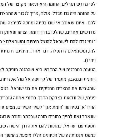
לפי מדרש תהילים, החומה היא תיאור מקוצר של המב
על החומה היה גם מגדל. אולם, צריך לזכור שהתבצרו
להם- איום שאורב אי שם בפינה ומחכה לפירצה שתק
מדרשים אחרים, שהלכו בדרך דומה, הציעו שאותן חו
" ומי גרם להם לישראל להנצל מימינם ומשמאלם? מי
למו, ומשמאלם זו תפלה. דבר אחר… מימינם זו מזוזה
ויחי ו).
הטענה המרכזית של המדרש היא שההגנה סופקה לא ע
רוחנית ובמאבק מתמיד של קדושה אל מול אכזריות, ש
שהטביעו את המצרים מחזיקים את בני ישראל. בנו
פנימי, של וודאות בצדקת הדרך. חדורי אמונה עוברים
החיד"א, בפירושו 'חומת אנך' לשיר השירים, מציע זו
שנאמר נאוו לחייך בתורים תורה שבכתב ותורה שבע
תנועת עם ישראל, כמתוות להם את הדרך הישרה שבין
כמעט אנטיתיזה של הכיוונים הללו מוצעת בהמשך ה