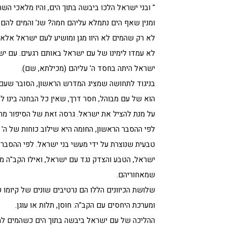
" ובני ישראל הלכו ביבשה בתוך הים, והיו מלאכי הש
ומנין שאף הים נתמלא עליהם חמה? שנ' והמים להם 
לא רק שהמים לא היוו מגן ומושיע לעם ישראל אלא
לא עמדו לימינו של עם ישראל באותם רגעים. עם יש
ישראל היתה בחסד ה' עליהם (מכילתא, שם).
בניגוד לתחושה שמציג המדרש הראשון, הסובר שעם 
הוא של עם מבוהל, חסר דרך, שאין כל הבחנה בינו 
על מנת להציל את ישראל. גרסה זאת של הסיפור 
לפי ההסבר הראשון, החומה היא שילוב כוחות של ה' ע
טבעית שנוצרת על ידי מעשי בני ישראל. לפי ההסבר ה
ישראל, הטבע והצדק נגד עם ישראל, ואילו הקב"ה מצ
שמאחוריהם.
שלושת הכיוונים הללו הם נרטיבים שונים של קיומו 
ומערכת היחסים עם הקב"ה: חוסן, תלות או עוגן.
ההליכה של עם ישראל ביבשה בתוך הים כשהמים להם