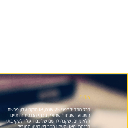
אודות
הכל התחיל לפני 25 שנה, אז הוקם עלון פרשת
השבוע "שבתון" שחולק בבתי הכנסת הדתיים
הלאומיים, שקנה לו שם של כבוד על דלפקי בתי
הכנסת. מאז, העלון הפך לשבועון המוביל