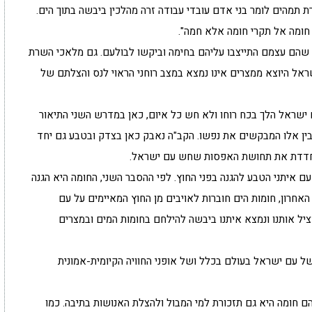
רת תמהים לומר בני אדם עובדי עבודה זרה מהלכין ביבשה בתוך הים.
חומה אל תקרי חומה אלא חמה".
 שהם עצמם התייצבו עליהם בחימה וביקשו לבולעם. גם מלאכי השרת
ראל היוצא ממצרים אינו נמצא במצב רוחני הראוי לנס והצלתם של
ישראל הלך בכח רוחו ולא חש כל איום, כאן במדרש השני התיאור
לבין אלו המבקשים את נפשו. הקב"ה נאבק כאן בצדק ובטבע גם יחד
מחדדת את תחושת האפסות שחש עם ישראל.
ם איתני הטבע להגנה בפני החוץ. לפי ההסבר השני, החומה היא הגנה
אחרון, חומות הים חוברות לאויבים מן החוץ המאיימים על עם
יל אותנו ונמצא איתנו ביבשה להילחם בחומות המים ובמצרים
של עם ישראל בעולם בכלל ושל אופני החוויה הקיומית-אמונית
 חומה היא גם תזכורת למי המבול ולהצלת האנושות בתיבה. כמו