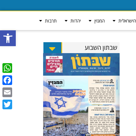
ישראלית
המגזין
יהדות
תרבות
פתח סרגל
שבתון השבוע
tsApp
ebook
Email
Twitter