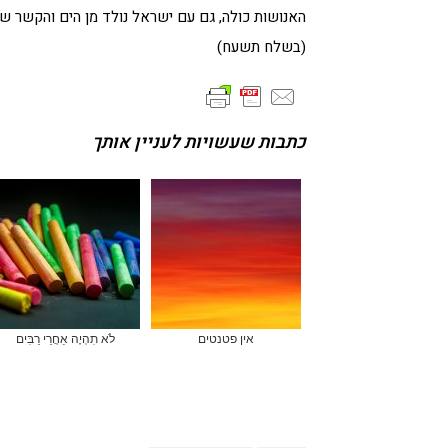
האנושות כולה, גם עם ישראל נולד מן הים והקשר ש
(בשלח תשעח)
כתבות שעשויות לעניין אותך
אין פטנטים
לֹא תִהְיֶה אַחֲרֵי רַבִּים