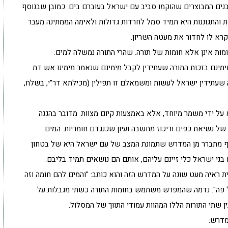
נים המבוצרים שהוקמו סביב עם ישראל בעוברם בים. כמובן שבנוסף
ת והתגוננות היא תמיד סמל לחרדות גדולות ולאימה הממתינה מעבר
רא לו לחדור את מעטה השריון.
מות אינן אלא חומות של תורה. שהרי התורה נמשלה למים.
מינם בזכות התורה שעתידין לקבל מימינם שנאמר מימינו אש דת
 שעתידין ישראל לעשות ומשמאלם זו תפילין (מכילתא דר"י, בשלח,
ל ידי משמר מיוחד, אלא באמצעות קיום מצוות. מדובר בהגנה
ל נשיאת כפים וריכוז מחשבה ועיון שכנגדם חומריות. המים
סף מתברר מן המדרש שתמונת המצב של עם ישראל היא של בטחון
 בני ישראל כלי זיינם עליהם, אותם הם נושאים תמיד בליבם.
וית ראיה מעט שונה על המדרש הזה והוא כותב: "והמים להם חומה וזה
ל פה". נדמה שהמפרש משתמש בחומות התורה כשתי מגבלות על
 שתי התורות הללו המהוות עמודי התווך של המסלול.
מדרש: