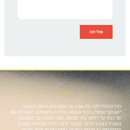
אודות
הכל התחיל לפני 25 שנה, אז הוקם עלון פרשת השבוע
"שבתון" שחולק בבתי הכנסת הדתיים הלאומיים, שקנה לו שם
של כבוד על דלפקי בתי הכנסת. מאז, העלון הפך לשבועון
המוביל בציבור הדתי, ומעבר לדברי תורה ומדורים קבועים
ומתחלפים על פרשת השבוע, נוספו כתבות מגזין, טורים