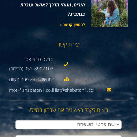
הורים, ממתי הדרך לאושר עוברת
בנתב"ג?
להמשך קריאה »
יצירת קשר
03-910-0710
052-8907103 (מכירות)
moti@shabaton1.co.il liat@shabaton1.co.il
רוצים לקבל ראשונים את שבתון במייל?