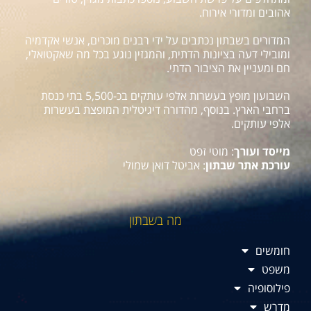
אהובים ומדורי אירוח.
המדורים בשבתון נכתבים על ידי רבנים מוכרים, אנשי אקדמיה
ומובילי דעה בציונות הדתית, והמגזין נוגע בכל מה שאקטואלי,
חם ומעניין את הציבור הדתי.
השבועון מופץ בעשרות אלפי עותקים בכ-5,500 בתי כנסת
ברחבי הארץ. בנוסף, מהדורה דיגיטלית המופצת בעשרות
אלפי עותקים.
מייסד ועורך
: מוטי זפט
עורכת אתר שבתון
: אביטל דואן שמולי
מה בשבתון
חומשים
משפט
פילוסופיה
מדרש