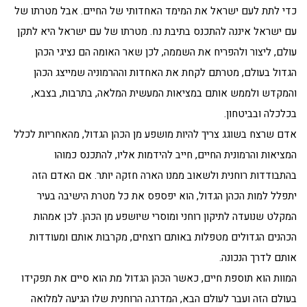
כדי לתת לעם ישראל את המימד האחדותי של החיים. אבל מטרתו של
עם ישראל איננה להתכנס בתיבת נח. מטרתו של עם ישראל היא לתקן
עולם, ליצור ולהפריח את השממה, לכן שאר האומה הם נציגי הכהן
הגדול בעולם, מטרתם לקחת את האחדות וההרמוניה שמייצג הכהן
והמקדש ולממש אותם במציאות המעשית המלאה, בתרבות, בצבא,
בכלכלה ובביטחון.
אדם שרצח בשוגג צריך להיות מושפע מן הכהן הגדול, מהאחריות לכלל
המציאות והרמונית החיים, חייב להידמות אליו, להתכנס כמוהו
בהתבודדות רוחנית ולשאוב ממנו הארה חזקה יותר. אם האדם הזה
יתפלל למות הכהן הגדול, הוא יפספס את כל מטרת הישיבה בעיר
המקלט שנועדה לתיקון רוחני ומוסרי שיושפע מן הכהן. לכן אמהות
הכהנים הגדולים מטפלות באותם רוצחים, מקרבות אותם ומעודדות
אותם לדרך הנכונה.
המוות הוא תוספת חיים, כאשר הכהן הגדול מת הוא סיים את תפקידו
בעולם הזה ועבר לעולם הבא, המדרגה הרוחנית שלו הגיעה למלואה