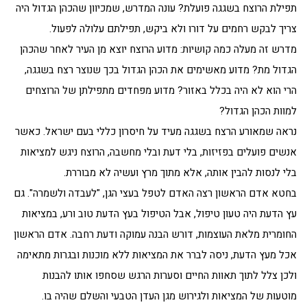
תפילת הרוצח בשגגה פועלת? עונה המדרש, שמכיוון שהכהן הגדול היה
צריך לבקש רחמים על דורו ולא ביקש, תפילתם עלולה לפעול.
מדרש זה מעלה כמה קושיות: מדוע הרוצח יוצא מן העיר לאחר שהכהן
הגדול מת? מדוע מאשימים את הכהן הגדול בכך שנוצר רצח בשגגה,
הרי הוא לא היה בכלל באזור? מדוע מפחדים מתפילתן של הרוצחים
למוות הכהן הגדול?
נראה שמאורע הרצח בשגגה מעיד על חיסרון כללי בעם ישראל. כאשר
אנשים פועלים בפזיזות, בלי דעת ובלי מחשבה, הרוצח ניגש למציאות
בלי לנסות להבין אותה, אלא מתוך מרץ ועשיה לא מבוררת.
בחטא אדם הראשון רצה האדם לטפל בעצי הגן, "לעבדה ולשמרה". גם
עץ הדעת היה טעון טיפול, אבל הטיפול בעץ הדעת טוב ורע, במציאות
החומרית מלאת העוצמות, דורש הבנה עמוקה ודעת רחבה. אדם הראשון
אכל מעץ הדעת, ניסה לברר את המציאות ללא מוכנות ובגרות מתאימה
ולכן צלל לתוך תאוות החיים וסערות הרגש שסחפו אותו להבנות
מוטעות של המציאות ולגירוש מגן העדן הטבעי והשלם שהיה בו.