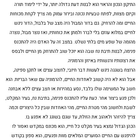
התיקון הנכון והראוי הוא לבנות דעת גדולה יותר, על ידי לימוד תורה
וקיום מצוות, לפתח טבעיות נכונה ובירור עמוק מה צריך לקחת מכוחות
החיים ומה להרחיק. גם בדור המבול היה מצב של בלבול, הדור ניגש
לחיים במלוא עוזם בלי לברר ולמתן את כוחותיו, ואז נוצר מבול, נוצרה
מהומה של שפע מים בלתי נשלט. במצב זה על האדם היה להתכנס
פנימה, לבנות תיבת נח שבה הוא יוכל שוב להתרחק מן החיים ולבסס
את רצונותיו ורגשותיו באיזון והרמוניה.
הרוצח בשגגה ניגש לעשות דבר חיובי, לחצוב עצים או לתקן ספינה,
אבל הוא לא היה קשוב לאחדות החיים, להרמוניה עם שאר הבריות. הוא
חשב על המשימה שלו בלבד, נסע במהירות או חצב עצים ללא אבחנה
ולכן פגע ביצור אחר. כעת עליו להתכנס פנימה, בתיבת נח, בעיר המקלט,
לשבת ולחשוב מהי מטרת החיים, מהי האחדות שבין כל היצורים וכמה
צריך להיזהר ולאהוב את הזולת, עד שגם בשוגג לא אפגע בו.
הכהן הגדול נמצא בעיר מקלט כל חייו, הוא מכונס במקדש ואסור לו
להיפגש עם החיים הסוערים המלאים מוות ופגעים, הוא ספון בקודש