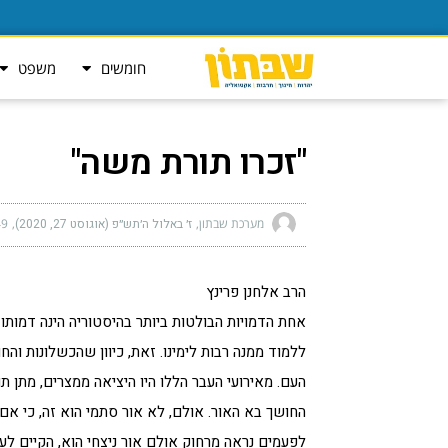
חומשים
משפט
"זכרו תורת משה"
מערכת שבתון
ז׳ באלול ה׳תש״פ (אוגוסט 27, 2020)
 pm
הרב אלחנן פרינץ
אחת הדמויות הבולטות ביותר בהיסטוריה הינה דמותו
ללמוד ממנה רבות לימינו. זאת, כיוון שהכשלונות וה
העם. מאירועי העבר הללו היו היציאה ממצרים, מתן ת
החושך בא האור. אולם, לא אור סתמי הוא זה, כי א
לפעמים נראה מרחוק אולם אור ניצחי הוא, הקיים לעו