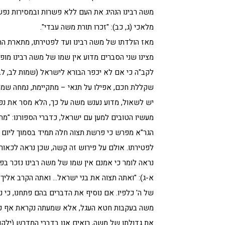
משה רבינו הנהיג את העם ללא פשרות ובמסירות נפש
מלאכי (ג, כב): "זכרו תורת משה עבדי".
מאז הולדתו של משה רבינו ועד לפטירתו, מתארת הת
מצינו שני הסברים מדוע אין שמו של משה רבינו מו
לקב"ה כי אם לא יכפר הבורא לישראל (שמות לב, לב)
שקללת חכם, אפילו על תנאי – מתקיימת, נמחה שמ
יש לשאול, מדוע נענש משה על כך, הלא מסר את נפ
מעשיו הטובים למען עם ישראל, כדברי הספורנו: "מח
הגר"א מפרש כי פרשת תצוה חלה תמיד בסמוך ליום פ
לפטירתו. אולם על פירוש זה קשה, שכן נראה לכאור
נראה לומר כי אמנם אין שמו של משה רבינו נזכר בפ
א-ג): "ואתה תצוה את בני ישראל… ואתה הקרב אליך…
של ה' כלפיו. אם נוסיף את הדברים בהם פתחנו, כי 
משה בעקבות חטא העגל, אלא שמעתה נקראת אף כל
את גדולתו של משה, רואים אנו בדברי המדרש (ילקוט 