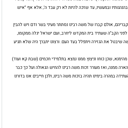
נהגותיו ובמעשיו, עד שזכה להיות לא רק עבד ה', אלא אף "איש
בריהם, אולם קברו של משה רבינו נסתתר מעיני בשר ודם ויש להבין
 לפני הקב"ה שעתיד בית המקדש ליחרב, ועם ישראל יגלה ממקומו,
 שיבטל את הגזירה ויתפלל בעד העם. ורצונו יתברך היה שלא תגיע
מהימנא, שכן כוחו וניצוץ ממנו נמצא בתלמידי חכמים (שבת קא ועוד)
רה ממנה, ואז מעורר זכות משה רבינו להחיש הגאולה ועל כך כבר
ידה במהרה בימינו תהיה בזכות משה רבינו, ולכן חייבים אנו בדורנו