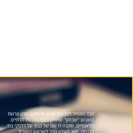
אודות
הכל התחיל לפני 25 שנה, אז הוקם עלון פרשת
השבוע "שבתון" שחולק בבתי הכנסת הדתיים
הלאומיים, שקנה לו שם של כבוד על דלפקי בתי
הכנסת. מאז, העלון הפך לשבועון המוביל