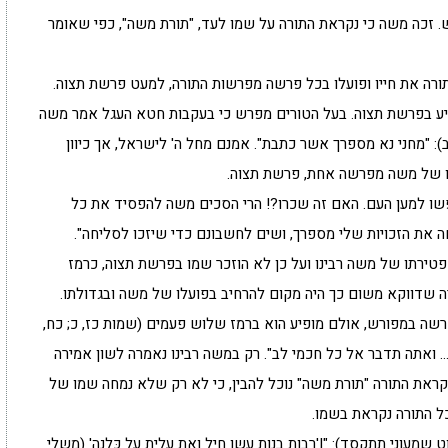
. זכה משה כי נקראת התורה על שמו לעד, "תורת משה", כפי שאומר
ורה את חייו ופועלו בכל פרשה מפרשות התורה, למעט פרשת תצוה.
פיע בפרשת תצוה. בעל הטורים מפרש כי בעקבות חטא העגל אמר משה
: "מחני נא מספרך אשר כתבת". אמנם מחל ה' לישראל, אך כיוון
ו של משה מפרשה אחת, פרשת תצוה.
שו למען העם. האם זה שכרו?! הרי הסכים משה להפסיד את כל
ה את הזכויות שלי מספרך, ושים לחשבונם כדי שיזכו לסליחה".
טירתו של משה רבינו ועל כן לא הוזכר שמו בפרשת תצוה, כרמז
ה שדווקא משום כך היה מקום להרחיב בפועלו של משה ובגדולתו.
רשה במפורש, אולם מופיע הוא ברמז שלוש פעמים (שמות כז, כ; כח,
 ואתה תדבר אל כל חכמי לב". רק במשה רבינו נאמרה לשון אמירה
נקראת התורה "תורת משה" נוכל להבין, כי לא רק שלא נמחה שמו של
 התורה נקראת בשמו.
שמעוני תתקסד): "|'רבות בנות עשו חיל ואת עלית על כֻּלנה' (משלי