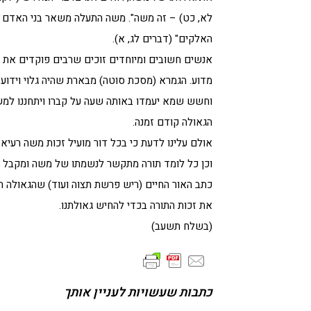
לא, כט) – זה משה". משה התעלה משאר בני האדם בה
האלקים" (דברים לג, א).
אנשים חשובים ומיוחדים זוכים שרבים פוקדים את ק
מדוע. הגמרא (מסכת סוטה) מבארת שהיה גלוי וידוע
וחשש שמא יעמדו באותה שעה על קברו ויתחננו למשה
הגאולה קודם זמנה.
אולם עלינו לדעת כי בכל דור מועיל זכות משה רעיא 
וכן כל לומד תורה מתקשר לנשמתו של משה ומקבל הא
כתב האור החיים (ריש פרשת תצוה ועוד) שהגאולה העת
את זכות התורה בכדי להחיש גאולתנו.
(בשלח תשעב)
כתבות שעשויות לעניין אותך