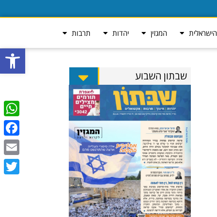
ישראלית
המגזין
יהדות
תרבות
פתח סרגל
שבתון השבוע
tsApp
ebook
Email
Twitter