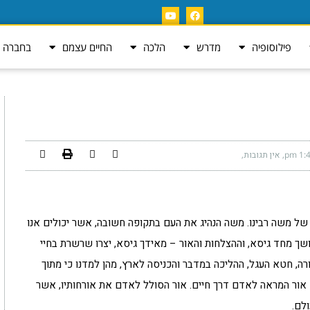
פילוסופיה
מדרש
הלכה
החיים עצמם
בחברה ה
1:49
אין תגובות
 של משה רבינו. משה הנהיג את העם בתקופה חשובה, אשר יכולים אנו
חושך מחד גיסא, וההצלחות והאור – מאידך גיסא, יצרו שרשרת בחיי
ורה, חטא העגל, ההליכה במדבר והכניסה לארץ, מהן למדנו כי מתוך
ם אור המראה לאדם דרך חיים. אור הסולל לאדם את אורחותיו, אשר
לם.