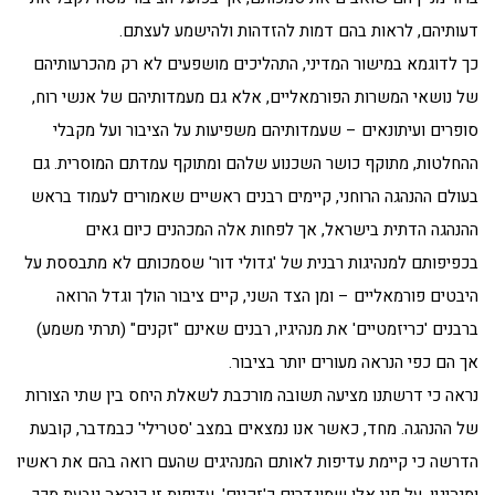
דעותיהם, לראות בהם דמות להזדהות ולהישמע לעצתם.
כך לדוגמא במישור המדיני, התהליכים מושפעים לא רק מהכרעותיהם
של נושאי המשרות הפורמאליים, אלא גם מעמדותיהם של אנשי רוח,
סופרים ועיתונאים – שעמדותיהם משפיעות על הציבור ועל מקבלי
ההחלטות, מתוקף כושר השכנוע שלהם ומתוקף עמדתם המוסרית. גם
בעולם ההנהגה הרוחני, קיימים רבנים ראשיים שאמורים לעמוד בראש
ההנהגה הדתית בישראל, אך לפחות אלה המכהנים כיום גאים
בכפיפותם למנהיגות רבנית של 'גדולי דור' שסמכותם לא מתבססת על
היבטים פורמאליים – ומן הצד השני, קיים ציבור הולך וגדל הרואה
ברבנים 'כריזמטיים' את מנהיגיו, רבנים שאינם "זקנים" (תרתי משמע)
אך הם כפי הנראה מעורים יותר בציבור.
נראה כי דרשתנו מציעה תשובה מורכבת לשאלת היחס בין שתי הצורות
של ההנהגה. מחד, כאשר אנו נמצאים במצב 'סטרילי' כבמדבר, קובעת
הדרשה כי קיימת עדיפות לאותם המנהיגים שהעם רואה בהם את ראשיו