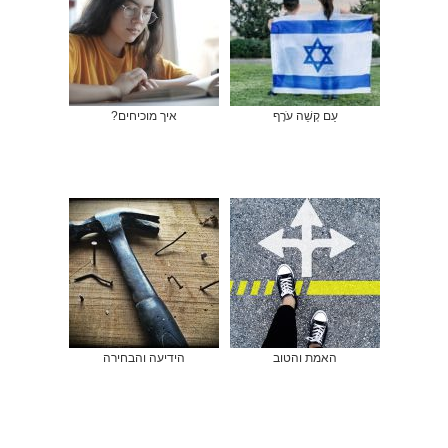
עַם קְשֵׁה עֹרֶף
איך מוכיחים?
האמת והטוב
הידיעה והבחירה