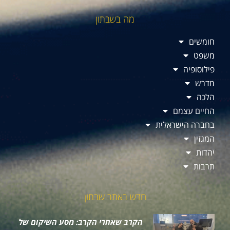
מה בשבתון
חומשים
משפט
פילוסופיה
מדרש
הלכה
החיים עצמם
בחברה הישראלית
המגזין
יהדות
תרבות
חדש באתר שבתון
הקרב שאחרי הקרב: מסע השיקום של