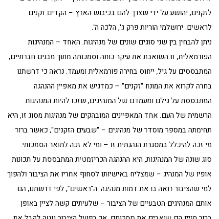
לזקנים, יהושע על ידי שצרך להם בכיבוש הארץ – הקדים זקנים
לראשים. ירושלמי הוריות פרק ג', הלכה ה'.
ניתן להבחין בין שני סוגים שונים של מנהיגות. האחד – המנהיגות
הפורמאלית, זו השואבת את עיקר כוחה וסמכותה מתוך מבנים חברתיים,
המתבססים על גיל, ייחוס בחירה פורמאלית ומעמד. נראה כי דרשתנו
בחרה לקרוא את המונח "זקנים" – כמדגיש את מאפיין ההנהגה
המתבססת על גילם ומעמדם של המנהיגים, שזכו להיות המנהיגות
הרשמית של העם. אחד המאפיינים המובהקים של מנהיגות מסוג זו, היא
תחימתה במספר מוסדר של מנהיגים – "שבעים הזקנים", כאשר ברור
מי זכה להיכלל במסגרת הנהגתית זו – ומי לא זכה לתואר הסמכותי.
סוג שונה של המנהיגות, היא ההנהגה הכריזמטית המתבססת על תכונות
אופיו של המנהיג – שמצליח באישיותו לסחוף אחריו את הציבור ולהפוך
למי שהציבור רואה בו את דמות מנהיגה. ה"ראשים", לפי דרשתנו, הם
אותם המנהיגים הטבעיים של הציבור – שלעיתים קשה לציין באופן
ברור מניין הם שואבים את סמכותם, אך בפועל הציבור נוטה לקבל את