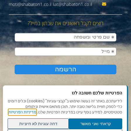
moti@shabaton1.co.il liat@shabaton1.co.il
רוצים לקבל ראשונים את שבתון במייל?
הפרטיות שלכם חשובה לנו
לידיעתכם, באתר זה נעשה שימוש ב"קבצי עוגיות" (cookies) וכלים דומים
כדי לספק חוויית גלישה טובה יותר, תוכן מותאם אישית וניתוחים
תנאי שימוש ומדיניות פרטיות
מדיניות הפרטיות
סטטיסטיים. למידע נוסף עיינו במדיניות הפרטיות שלנו.
פנו אלינו
קראתי ואני מאשר
דחה עוגיות לא חיוניות
הצהרת נגישות