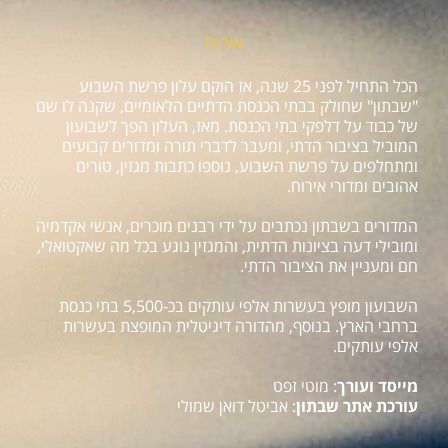
אודות
הכל התחיל לפני 25 שנה, אז הוקם עלון פרשת השבוע
"שבתון" שחולק בבתי הכנסת הדתיים הלאומיים, שקנה לו שם
של כבוד על דלפקי בתי הכנסת. מאז, העלון הפך לשבועון
המוביל בציבור הדתי, ומעבר לדברי תורה ומדורים קבועים
ומתחלפים על פרשת השבוע, נוספו כתבות מגזין, טורים
אהובים ומדורי אירוח.
המדורים בשבתון נכתבים על ידי רבנים מוכרים, אנשי אקדמיה
ומובילי דעה בציונות הדתית, והמגזין נוגע בכל מה שאקטואלי,
חם ומעניין את הציבור הדתי.
השבועון מופץ בעשרות אלפי עותקים בכ-5,500 בתי כנסת
ברחבי הארץ. בנוסף, מהדורה דיגיטלית המופצת בעשרות
אלפי עותקים.
מייסד ועורך
: מוטי זפט
עורכת אתר שבתון
: אביטל דואן שמולי