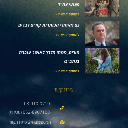
פצועי צה"ל
להמשך קריאה »
גם מאחורי הכותרות קורים דברים
להמשך קריאה »
הורים, ממתי הדרך לאושר עוברת
בנתב"ג?
להמשך קריאה »
יצירת קשר
03-910-0710
052-8907103 (מכירות)