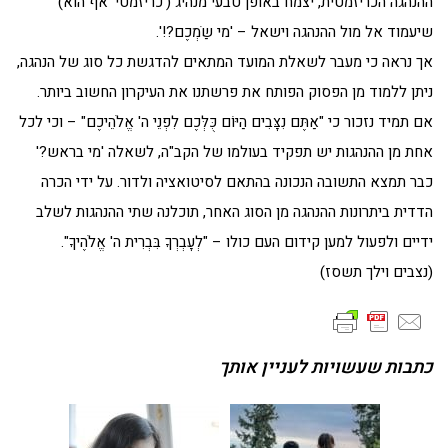
ההנהגה הכריזמטית, יצמח באופן טבעי מנהיג ('כריזמטי' אף הוא)
שיעמוד אל מול ההנהגה וישאל – 'מי שַֹמְכֶם?!'.
אך נראה כי מעבר לשאלת המועד המתאים להדגשת כל סוג של הנהגה,
ניתן ללמוד מן הפסוק הפותח את פרשתנו את העיקרון החשוב ביותר.
אם תמיד נזכור כי "אַתֶּם נִצָּבִים הַיּוֹם כֻּלְּכֶם לִפְנֵי ה' אֱלֹהֵיכֶם" – וכי לכל
אחת מן ההנהגות יש תפקיד בעולמו של הקב"ה, לשאלה 'מי בראש?'
כבר תמצא התשובה הנכונה בהתאם לסיטואציה ולדור. על ידי הכרה
הדדית ביתרונות ההנהגה מן הסוג האחר, תוכלנה שתי ההנהגות לשלב
ידיים ולפעול למען קידום העם כולו – "לְעָבְרְךָ בִּבְרִית ה' אֱלֹהֶיךָ".
(נצבים וילך תשסז)
כתבות שעשויות לעניין אותך