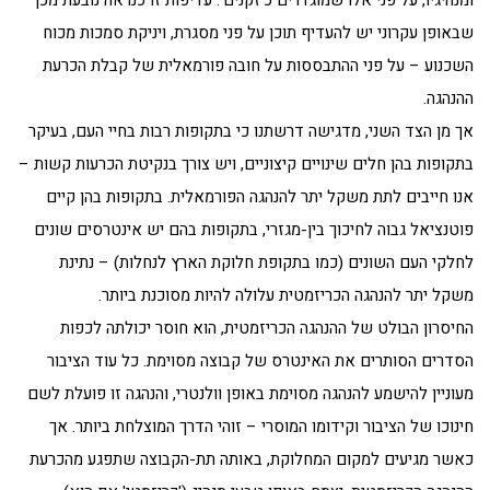
ומנהיגיו, על פני אלו שמוגדרים כ'זקנים'. עדיפות זו כנראה נובעת מכך
שבאופן עקרוני יש להעדיף תוכן על פני מסגרת, ויניקת סמכות מכוח
השכנוע – על פני ההתבססות על חובה פורמאלית של קבלת הכרעת
ההנהגה.
אך מן הצד השני, מדגישה דרשתנו כי בתקופות רבות בחיי העם, בעיקר
בתקופות בהן חלים שינויים קיצוניים, ויש צורך בנקיטת הכרעות קשות –
אנו חייבים לתת משקל יתר להנהגה הפורמאלית. בתקופות בהן קיים
פוטנציאל גבוה לחיכוך בין-מגזרי, בתקופות בהם יש אינטרסים שונים
לחלקי העם השונים (כמו בתקופת חלוקת הארץ לנחלות) – נתינת
משקל יתר להנהגה הכריזמטית עלולה להיות מסוכנת ביותר.
החיסרון הבולט של ההנהגה הכריזמטית, הוא חוסר יכולתה לכפות
הסדרים הסותרים את האינטרס של קבוצה מסוימת. כל עוד הציבור
מעוניין להישמע להנהגה מסוימת באופן וולנטרי, והנהגה זו פועלת לשם
חינוכו של הציבור וקידומו המוסרי – זוהי הדרך המוצלחת ביותר. אך
כאשר מגיעים למקום המחלוקת, באותה תת-הקבוצה שתפגע מהכרעת