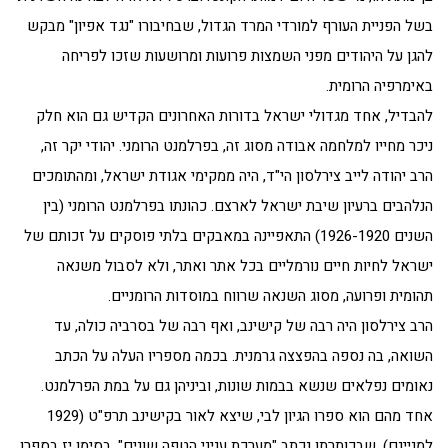
בשל הפניית העורף למורדי המרד הגדול, שבחיבורו "נגד אפיון" מבקש
להגן על היהודים מפני השמצות פרועות ומרושעות שזכו לפריחה
באימרפיה הרומית.
להבדיל, אחד מגדולי ישראל בדורות האחרונים הקדיש גם הוא חלק
ניכר מחייו למלחמה אבודה מסוג זה, בפרלמנט הרומני. יהודי יקר זה,
הרב יהודה לייב צירלסון הי"ד, היה ממקימי אגודת ישראל, ומהתומכים
הנלהבים ברעיון שיבת ישראל לארצם. כהונתו בפרלמנט הרומני (בין
השנים 1926-1920) התאפיינה במאבקים בלתי פוסקים על זכותם של
ישראל לחיות חיים נורמליים בכל אתר ואתר, ולא לסבול משנאה
תהומית ופרועה, מסוג השנאה שרווח במוסדות הרומניים.
הרב צירלסון היה רבה של קישינב, ואף רבה של בסרביה כולה, עד
השואה, בה נספה בהפצצה גרמנית. בכמה מספריו העלה על הכתב
נאומים נפלאים שנשא בבמות שונות, וביניהן גם על במת הפרלמנט.
אחד מהם הוא ספרו הגיון לבי, שיצא לאור בקישינב תרפ"ט (1929
למניינם), שבכותרתו נכתב "מערכת עניני הטפה שונים". בסימן יז בספרו,