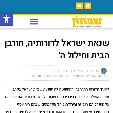
פתח סרגל
שנאת ישראל לדורותיה, חורבן
הבית וחילול ה'
הרב ד"ר צחי הרשקוביץ (אונ' בר אילן)
י״ד באלול ה׳תש״פ (ספטמבר 3, 2020)
1:27 pm
אין תגובות
לאורך הדורות התרחבה והתפשטה לה תופעת שנאת ישראל בקרב
אומות העולם. לא רבים היו היהודים שהעזו לעמוד ולהוכיח את שכניהם
על התנהלותם הנלוזה והירודה. אחד הקדמונים שבהם היה יוסף
בן-מתתיהו, מי שעד היום דמותו הקונטרוברסלית ראויה לבחינה חשדנית