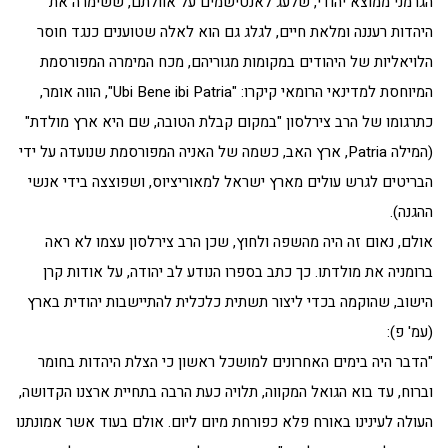
הגרמני ממוצא יהודי, שלעג לאנטישמים על אוולתם, ששימרה את
היהדות רעננה ומלאת חיים, לגלג גם הוא לאלה שטוענים כנגד חוסר
הלויאליות של היהודים במקומות מגוריהם, מכח המימרה המפורסמת
המיוחסת למדינאי הרומאי קיקרו: "Ubi Bene ibi Patria", הווה אומר,
כתרגומו של הרב צירלסון "במקום קבלת הטובה, שם היא ארץ מולדת"
(המילה Patria, ארץ האב, כשמה של האניה המפורסמת שנועדה על ידי
הבריטים לגרש עולים מארץ ישראל למאוריציוס, ושפוצצה בידי אנשי
ההגנה).
אולם, נאום זה היה מהשפה ולחוץ, שכן הרב צירלסון עצמו לא ראה
ברומניה את מולדתו. כך כתב בספרו הנודע לב יהודה, על אודות קרן
הישוב, שהוקמה בכדי ליצור תשתית כלכלית להתיישבות יהודית בארץ
(עמ' פ):
"הדבר היה בימים האחרונים למושכל ראשון כי הצלת היהדות בחומר
וברוח, עד בוא הגואל המקווה, תלויה כעת הרבה בתחיית ארצנו הקדושה,
העולה לעינינו באורח פלא כפורחת מיום ליום. אולם בעוד אשר אמונתנו