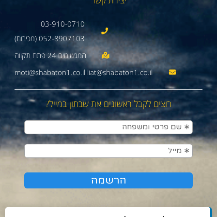
יצירת קשר
03-910-0710
052-8907103 (מכירות)
moti@shabaton1.co.il liat@shabaton1.co.il
רוצים לקבל ראשונים את שבתון במייל?