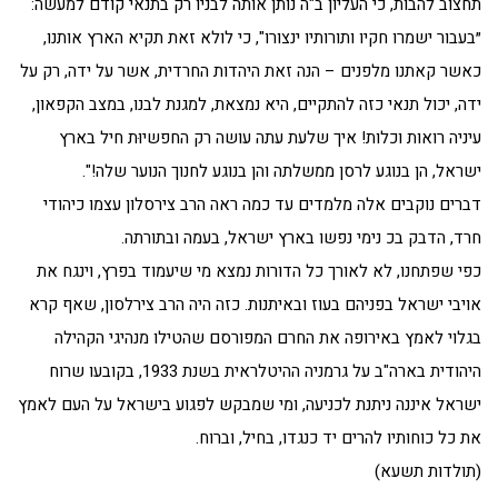
תחצוב להבות, כי העליון ב"ה נותן אותה לבניו רק בתנאי קודם למעשה:
״בעבור ישמרו חקיו ותורותיו ינצורו", כי לולא זאת תקיא הארץ אותנו,
כאשר קאתנו מלפנים – הנה זאת היהדות החרדית, אשר על ידה, רק על
ידה, יכול תנאי כזה להתקיים, היא נמצאת, למגנת לבנו, במצב הקפאון,
עיניה רואות וכלות! איך שלעת עתה עושה רק החפשיוּת חיל בארץ
ישראל, הן בנוגע לרסן ממשלתה והן בנוגע לחנוך הנוער שלה!".
דברים נוקבים אלה מלמדים עד כמה ראה הרב צירסלון עצמו כיהודי
חרד, הדבק בכ נימי נפשו בארץ ישראל, בעמה ובתורתה.
כפי שפתחנו, לא לאורך כל הדורות נמצא מי שיעמוד בפרץ, וינגח את
אויבי ישראל בפניהם בעוז ובאיתנות. כזה היה הרב צירלסון, שאף קרא
בגלוי לאמץ באירופה את החרם המפורסם שהטילו מנהיגי הקהילה
היהודית בארה"ב על גרמניה ההיטלראית בשנת 1933, בקובעו שרוח
ישראל איננה ניתנת לכניעה, ומי שמבקש לפגוע בישראל על העם לאמץ
את כל כוחותיו להרים יד כנגדו, בחיל, וברוח.
(תולדות תשעא)