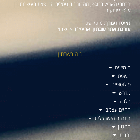
ברחבי הארץ. בנוסף, מהדורה דיגיטלית המופצת בעשרות
אלפי עותקים.
מייסד ועורך
: מוטי זפט
עורכת אתר שבתון
: אביטל דואן שמולי
מה בשבתון
חומשים
משפט
פילוסופיה
מדרש
הלכה
החיים עצמם
בחברה הישראלית
המגזין
יהדות