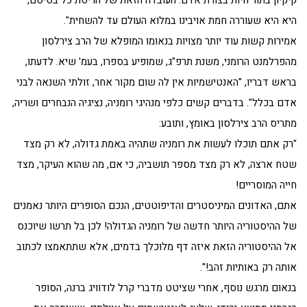
קיקיון בתור חיות בצורת אדם. העובדה הזאת של הריסת כל בסיסם,
היא היא שעוררה חמת אויבינו במלוא העולם עד להשחית".
אמירות קשות עוד יותר מצויות בנאומו המופלא של הרב צירלסון
מהפרלמנט הרומני, משנת תרפ"ג, שמופיע בספרו, בעמ' שיא. לדעתו,
בראש דבריו, "האנטישמיות אין לה שום מקור אחר, זולתי השנאה לבני
אדם בכלל". בדברים קשים כלפי מנהיגי רומניה, נציגיה הנבחרים ושריה,
מתריס הרב צירלסון באומץ, ותובע:
"רק אתם תוכלו לעשות את רומניה שתהיה באמת גדולה, לא רק מצד
שטח ארצה, לא רק מצד מספר תושביה, כי אם, מה שהוא העיקר, מצד
חייה המוסריים!
אתם, האדונים המיניסטרים והדיפוטטים, הנכם הסופרים היותר נאמנים
של ההיסטוריה היותר חדשה של רומניה הגדולה! לכן בל תרשו שיוכנס
אל ההיסטוריה הזאת איזה דף מלוכלך בדמים, אלא שתתאמצו לכתוב
אותה רק באותיות זהב!".
בנאום מרגש נוסף, אחרי שציטט מדברי קרל לודוויג ברנה, הסופר