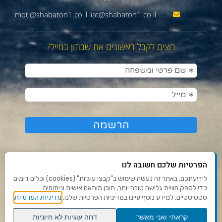
moti@shabaton1.co.il liat@shabaton1.co.il
רוצים לקבל ראשונים את שבתון במייל?
הפרטיות שלכם חשובה לנו
לידיעתכם, באתר זה נעשה שימוש ב"קבצי עוגיות" (cookies) וכלים דומים
כדי לספק חוויית גלישה טובה יותר, תוכן מותאם אישית וניתוחים
תנאי שימוש ומדיניות פרטיות
מדיניות הפרטיות
סטטיסטיים. למידע נוסף עיינו במדיניות הפרטיות שלנו.
פנו אלינו
קראתי ואני מאשר
דחה עוגיות לא חיוניות