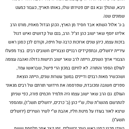
ניבא, שהולך ובא גם יום פטירתו שלו, באותו תאריך, כעבור כמעט
שמונים שנה.
ב-ג' אלול השתא אבד חסיד מן הארץ, הכהן הגדול מאחיו, מורנו הרב
אליהו יוסף שאר ישוב כהן זצ"ל. הרב, בנם של קדושים ואיש דגול
בזכות עצמו, כיהן שנים ארוכות כרבה של חיפה, וקודם לכן כסגן ראש
עיריית ירושלים, ובתפקידים רבניים וצבוריים חשובים רבים. בצד מפעלו
הצבורי ארוך השנים, הייתה לרב שאר ישוב רגישות גדולה ואהבה עצומה
לעולם הספר והתורה. לא לחינם במכון הרי פישל, שבראשו עמד,
ושהכשיר מאות רבנים ודיינים במשך עשרות שנים, הייתה הוצאת
ספרים חשובה ומכובדת, שפרסמה את חידושי תורתם של רבים מגאוני
העולם. גם הרב שאר ישוב עצמו היה תלמיד חכמים פורה, כפי שניתן
להתרשם מהשו"ת שלו, ש"י כהן (ב' כרכים, ירושלים תשנ"ז), ומהספר
שיצא לאור בעודו על מיטת חליו, אהבת ש"י לשיר השירים (ירושלים
תשע"ו).
בעודו מכהן כסגן ראש העיר ירושלים, זמן קצר אחר מלחמת ששת