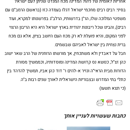
אחריות לאומית של ניהול המדינה מכח המנדט שניתן לעם ישראל
בסיני. רבים רבים מחכמי ישראל דגלו בעמדה כזו (בראשם הרמב"ם עם
משפטי המלוכה שלו, הר"ן בדרשותיו, הרלב"ג בפרשנותו למקרא, ועוד
רבים), והבינו שכל ריבונות יהודית בארץ ישראל היא היא הריבון הרצוי
לפני המקום, והיא פועלת לא רק מכח העם היושב בציון, אלא גם מכח
ברית נצחית בין ישראל לאביהם שבשמים.
חבל על דאבדין ולא משתכחין, אך מורשתו הרוחנית של הרב שאר ישוב
כהן זצ"ל, כנושא נס קדושת המדינה ומוסדותיה, וכממשיך מסורת
הדורות מבית הראי"ה ונזיר א-להים ר' דוד כהן אביו, תמשיך להדהד בין
כתלי בתי המדרש ובצבוריות הישראלית לאורך שנים רבות ב"ה.
(כי תצא תשעו)
כתבות שעשויות לעניין אותך