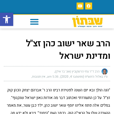
פתח סרגל
הרב שאר ישוב כהן זצ"ל
ומדינת ישראל
הרב ד"ר צחי הרשקוביץ (אונ' בר אילן)
ט״ו באלול ה׳תש״פ (ספטמבר 4, 2020)
5:36 am
אין תגובות
"הנה הולך ובא יום השנה לפטירת רבינו הרב ר' אברהם יצחק הכהן קוק
זצ"ל. על כן התעוררתי ואכתוב דבר מה אודות גאון ישראל שנקטף".
במלים אלה פתח אליהו יוסף שאר ישוב כהן, ילד כבן עשר, את מאמר
ההערכה שלו על הראי"ה קוק, בכתב העת "היסוד". ניבא ולא ידע מה