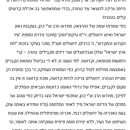
הזיתים לעיר הקודש, יעויין שם), והלא קברי ישראל מטמאים וירושלים
הייתה צריכה להשאר עיר טהורה, בכדי שתתאפשר בה אכילת קדשים
קלים בטהרה!
כפי שמרמז שמה של ההרצאה, מחדש הרב ש"י כהן, בעקבות גאון
ישראל ואיש ירושלים, רי"מ טיקוצ'ינסקי (מחבר סדרת המופת "עיר
הקודש והמקדש", ה' כרכים, ירושלים תש"ל; מוכר בעיקר בזכות "לוח
ארץ ישראל" שלו) שבירושלים שני דינים מקבילים. טהרה – קרי
הימנעות מטומאה, וקדושה. לפי טענה זו, לא די בביטול טומאת הקברים
באמצעות מחילות לנחל קדרון, כפי המסורת העתיקה, כי בכך נפתרת רק
סוגיית הטהרה. ירושלים צריכה להיות קדושה, ומכח קדושה זו אין בה
מקום לקברים, אפילו של גדולי האומה כדוגמת הנביאים והמלכים.
לפיכך, מחדש הרב ש"י כהן, שחכמי ישראל נהגו בדיוק כפי שנהג שר
הפנים של מדינת ישראל מיד לאחר המלחמה (מ"ח שפירא באותה עת),
בעת האכרזה על ירושלים רבתי, אכרזה מוניציפלית שהחילה את שטח
השיפוט של העיר, ללא יצירת חומה פיסית שמקיפה אותה. לאמור, הר