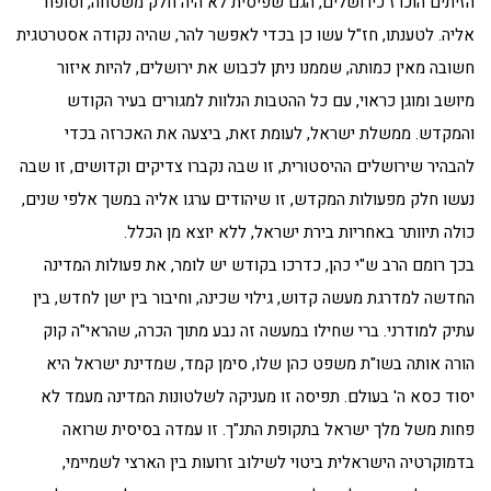
הזיתים הוכרז כירושלים, הגם שפיסית לא היה חלק משטחה, וסופח
אליה. לטענתו, חז"ל עשו כן בכדי לאפשר להר, שהיה נקודה אסטרטגית
חשובה מאין כמותה, שממנו ניתן לכבוש את ירושלים, להיות איזור
מיושב ומוגן כראוי, עם כל ההטבות הנלוות למגורים בעיר הקודש
והמקדש. ממשלת ישראל, לעומת זאת, ביצעה את האכרזה בכדי
להבהיר שירושלים ההיסטורית, זו שבה נקברו צדיקים וקדושים, זו שבה
נעשו חלק מפעולות המקדש, זו שיהודים ערגו אליה במשך אלפי שנים,
כולה תיוותר באחריות בירת ישראל, ללא יוצא מן הכלל.
בכך רומם הרב ש"י כהן, כדרכו בקודש יש לומר, את פעולות המדינה
החדשה למדרגת מעשה קדוש, גילוי שכינה, וחיבור בין ישן לחדש, בין
עתיק למודרני. ברי שחילו במעשה זה נבע מתוך הכרה, שהראי"ה קוק
הורה אותה בשו"ת משפט כהן שלו, סימן קמד, שמדינת ישראל היא
יסוד כסא ה' בעולם. תפיסה זו מעניקה לשלטונות המדינה מעמד לא
פחות משל מלך ישראל בתקופת התנ"ך. זו עמדה בסיסית שרואה
בדמוקרטיה הישראלית ביטוי לשילוב זרועות בין הארצי לשמיימי,