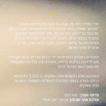
אודות
הכל התחיל לפני 25 שנה, אז הוקם עלון פרשת השבוע
"שבתון" שחולק בבתי הכנסת הדתיים הלאומיים, שקנה לו שם
של כבוד על דלפקי בתי הכנסת. מאז, העלון הפך לשבועון
המוביל בציבור הדתי, ומעבר לדברי תורה ומדורים קבועים
ומתחלפים על פרשת השבוע, נוספו כתבות מגזין, טורים
אהובים ומדורי אירוח.
המדורים בשבתון נכתבים על ידי רבנים מוכרים, אנשי אקדמיה
ומובילי דעה בציונות הדתית, והמגזין נוגע בכל מה שאקטואלי,
חם ומעניין את הציבור הדתי.
השבועון מופץ בעשרות אלפי עותקים בכ-5,500 בתי כנסת
ברחבי הארץ. בנוסף, מהדורה דיגיטלית המופצת בעשרות
אלפי עותקים.
מייסד ועורך
: מוטי זפט
עורכת אתר שבתון
: אביטל דואן שמולי