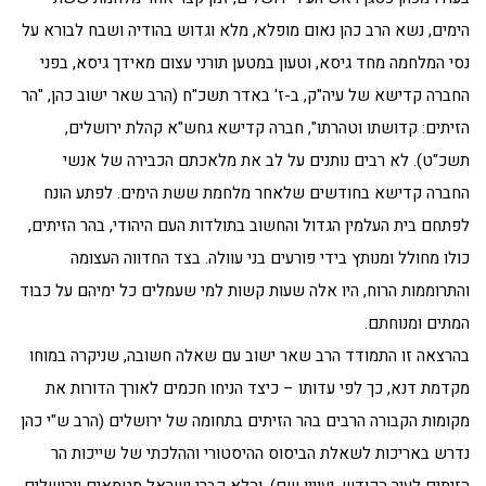
הימים, נשא הרב כהן נאום מופלא, מלא וגדוש בהודיה ושבח לבורא על
נסי המלחמה מחד גיסא, וטעון במטען תורני עצום מאידך גיסא, בפני
החברה קדישא של עיה"ק, ב-ז' באדר תשכ"ח (הרב שאר ישוב כהן, "הר
הזיתים: קדושתו וטהרתו", חברה קדישא גחש"א קהלת ירושלים,
תשכ"ט). לא רבים נותנים על לב את מלאכתם הכבירה של אנשי
החברה קדישא בחודשים שלאחר מלחמת ששת הימים. לפתע הונח
לפתחם בית העלמין הגדול והחשוב בתולדות העם היהודי, בהר הזיתים,
כולו מחולל ומנותץ בידי פורעים בני עוולה. בצד החדווה העצומה
והתרוממות הרוח, היו אלה שעות קשות למי שעמלים כל ימיהם על כבוד
המתים ומנוחתם.
בהרצאה זו התמודד הרב שאר ישוב עם שאלה חשובה, שניקרה במוחו
מקדמת דנא, כך לפי עדותו – כיצד הניחו חכמים לאורך הדורות את
מקומות הקבורה הרבים בהר הזיתים בתחומה של ירושלים (הרב ש"י כהן
נדרש באריכות לשאלת הביסוס ההיסטורי וההלכתי של שייכות הר