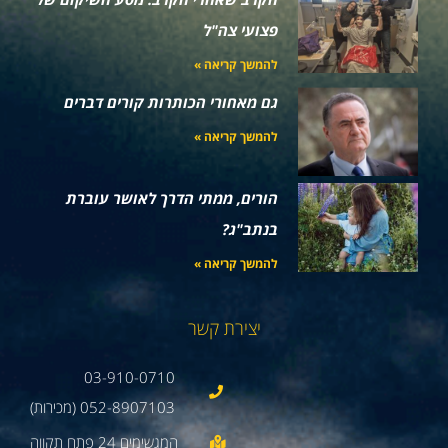
פצועי צה"ל
להמשך קריאה »
גם מאחורי הכותרות קורים דברים
להמשך קריאה »
הורים, ממתי הדרך לאושר עוברת
בנתב"ג?
להמשך קריאה »
יצירת קשר
03-910-0710
052-8907103 (מכירות)