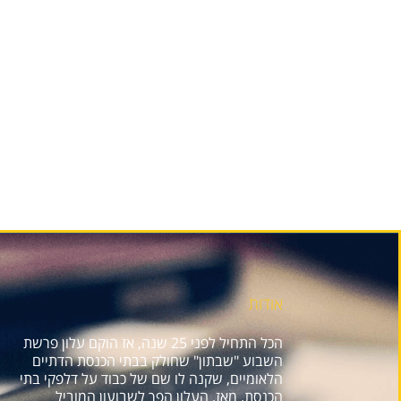
אודות
הכל התחיל לפני 25 שנה, אז הוקם עלון פרשת
השבוע "שבתון" שחולק בבתי הכנסת הדתיים
הלאומיים, שקנה לו שם של כבוד על דלפקי בתי
הכנסת. מאז, העלון הפך לשבועון המוביל