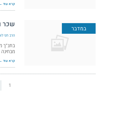
קרא עוד ←
שכר ו
במדבר
הרב חגי לונד
בתנ"ך מו
מבחינה מ
קרא עוד ←
1