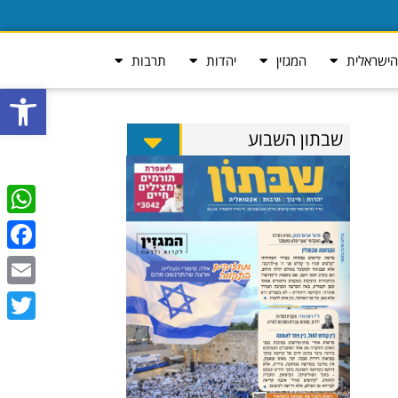
ישראלית
המגזין
יהדות
תרבות
פתח סרגל
שבתון השבוע
tsApp
ebook
Email
Twitter