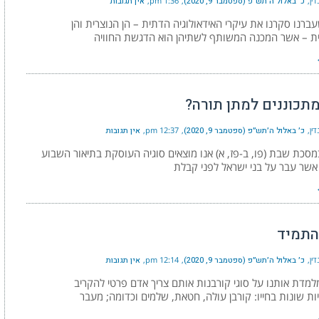
ין
כ׳ באלול ה׳תש״פ (ספטמבר 9, 2020)
1:36 pm
אין תגובות
רנו סקרנו את עיקרי האידאולוגיה הדתית – הן הנוצרית והן
ת – אשר המכנה המשותף לשתיהן הוא הדגשת החוויה
מתכוננים למתן תורה?
ין
כ׳ באלול ה׳תש״פ (ספטמבר 9, 2020)
12:37 pm
אין תגובות
סכת שבת (פו, ב-פז, א) אנו מוצאים סוגיה העוסקת בתיאור השבוע
שר עבר על בני ישראל לפני קבלת
התמיד
ין
כ׳ באלול ה׳תש״פ (ספטמבר 9, 2020)
12:14 pm
אין תגובות
מדת אותנו על סוגי קורבנות אותם צריך אדם פרטי להקריב
ות שונות בחייו: קורבן עולה, חטאת, שלמים וכדומה; מעבר