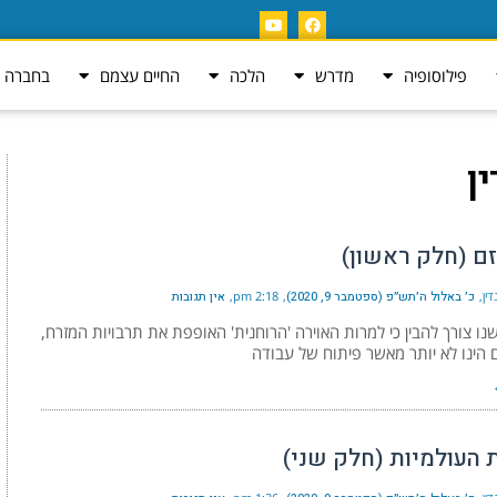
פילוסופיה
מדרש
הלכה
החיים עצמם
בחברה ה
ין
זם (חלק ראשון)
ין
כ׳ באלול ה׳תש״פ (ספטמבר 9, 2020)
2:18 pm
אין תגובות
נו צורך להבין כי למרות האוירה 'הרוחנית' האופפת את תרבויות המזרח,
 הינו לא יותר מאשר פיתוח של עבודה
 העולמיות (חלק שני)