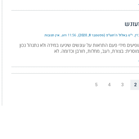
עונש
ין
י״ט באלול ה׳תש״פ (ספטמבר 8, 2020)
11:56 am
אין תגובות
פיעים מידי פעם התראות על עונשים שיגיעו במידה ולא נתנהל נכון
וסרית: בצורת, רעב, מחלות, חורבן וכדומה. לא
5
4
3
2