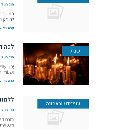
הרב חגי לונד
המושג 'ע
להינזק ר
קרא עוד ←
לכה דו
שבת
הרב חגי לונד
יָמִין וּשְׂמ
וּשְׂמֹאל תּ
קרא עוד ←
ללמוד
עניינים שבאמונה
הרב חגי לונד
תורה היא
אינסופיי