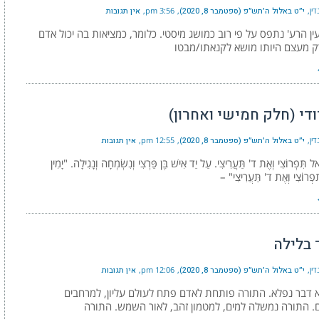
ין
י״ט באלול ה׳תש״פ (ספטמבר 8, 2020)
3:56 pm
אין תגובות
ין הרע' נתפס על פי רוב כמושג מיסטי. כלומר, כמציאות בה יכול אדם
ק מעצם היותו מושא לקנאתו/מבטו
די (חלק חמישי ואחרון)
ין
י״ט באלול ה׳תש״פ (ספטמבר 8, 2020)
12:55 pm
אין תגובות
ֹאל תִּפְרוֹצִי וְאֶת ד' תַּעֲרִיצִי. עַל יַד אִישׁ בֶּן פַּרְצִי וְנִשְׂמְחָה וְנָגִילָה. "יָמִין
ִפְרוֹצִי וְאֶת ד' תַּעֲרִיצִי" –
 בלילה
ין
י״ט באלול ה׳תש״פ (ספטמבר 8, 2020)
12:06 pm
אין תגובות
 דבר נפלא. התורה פותחת לאדם פתח לעולם עליון, למרחבים
ם. התורה נמשלה למים, למטמון זהב, לאור השמש. התורה