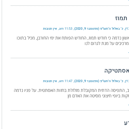
תמוז
ין
כ׳ באלול ה׳תש״פ (ספטמבר 9, 2020)
11:53 am
אין תגובות
ון נדמה כי חודש תמוז, החודש הפותח את ימי החורבן, מכיל בתוכו
רכיבים על מנת לגרום לנו
ואסתטיקה
ין
כ׳ באלול ה׳תש״פ (ספטמבר 9, 2020)
11:47 am
אין תגובות
ב, התפיסה הדתית המקובלת מזלזלת בחזות האסתטית. על פניו נדמה
ות ביופי חיצוני מסיטה את האדם מן
ע