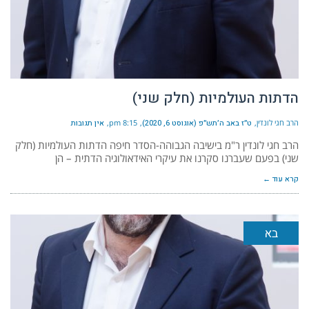
הדתות העולמיות (חלק שני)
הרב חגי לונדין
ט״ז באב ה׳תש״פ (אוגוסט 6, 2020)
8:15 pm
אין תגובות
הרב חגי לונדין ר"מ בישיבה הגבוהה-הסדר חיפה הדתות העולמיות (חלק
שני) בפעם שעברנו סקרנו את עיקרי האידאולוגיה הדתית – הן
קרא עוד ←
בא