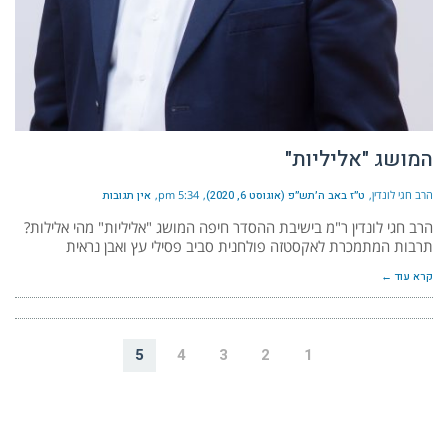
המושג "אליליות"
הרב חגי לונדין
ט״ז באב ה׳תש״פ (אוגוסט 6, 2020)
5:34 pm
אין תגובות
הרב חגי לונדין ר"מ בישיבת ההסדר חיפה המושג "אליליות" מהי אלילות?
תרבות המתמכרת לאקסטזה פולחנית סביב פסילי עץ ואבן נראית
קרא עוד ←
5
4
3
2
1