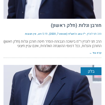
חורבן וגלות (חלק ראשון)
הרב חגי לונדין
י״ז באב ה׳תש״פ (אוגוסט 7, 2020)
5:19 am
אין תגובות
הרב חגי לונדין ר"מ בישיבה הגבוהה-הסדר חיפה חורבן וגלות (חלק ראשון)
החורבן והגלות, ככל דפוסי ההשגחה האלוהית, אינם עניין חיצוני
קרא עוד ←
בלק