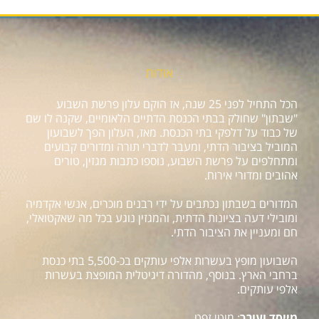
אודות
הכל התחיל לפני 25 שנה, אז הוקם עלון פרשת השבוע
"שבתון" שחולק בבתי הכנסת הדתיים הלאומיים, שקנה לו שם
של כבוד על דלפקי בתי הכנסת. מאז, העלון הפך לשבועון
המוביל בציבור הדתי, ומעבר לדברי תורה ומדורים קבועים
ומתחלפים על פרשת השבוע, נוספו כתבות מגזין, טורים
אהובים ומדורי אירוח.
המדורים בשבתון נכתבים על ידי רבנים מוכרים, אנשי אקדמיה
ומובילי דעה בציונות הדתית, והמגזין נוגע בכל מה שאקטואלי,
חם ומעניין את הציבור הדתי.
השבועון מופץ בעשרות אלפי עותקים בכ-5,500 בתי כנסת
ברחבי הארץ. בנוסף, מהדורה דיגיטלית המופצת בעשרות
אלפי עותקים.
מייסד ועורך
: מוטי זפט