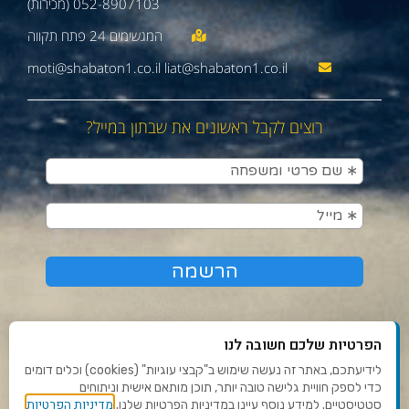
052-8907103 (מכירות)
moti@shabaton1.co.il liat@shabaton1.co.il
רוצים לקבל ראשונים את שבתון במייל?
הפרטיות שלכם חשובה לנו
לידיעתכם, באתר זה נעשה שימוש ב"קבצי עוגיות" (cookies) וכלים דומים
כדי לספק חוויית גלישה טובה יותר, תוכן מותאם אישית וניתוחים
תנאי שימוש ומדיניות פרטיות
מדיניות הפרטיות
סטטיסטיים. למידע נוסף עיינו במדיניות הפרטיות שלנו.