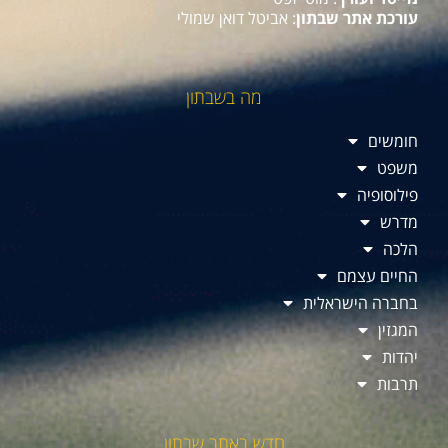
עורכת אתר שבתון
: אביטל דואן שמולי
מה בשבתון
חומשים
משפט
פילוסופיה
מדרש
הלכה
החיים עצמם
בחברה הישראלית
המגזין
יהדות
תרבות
חדש באתר שבתון