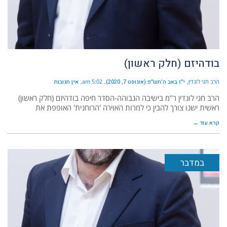
בודהיזם (חלק ראשון)
הרב חגי לונדין
י״ז באב ה׳תש״פ (אוגוסט 7, 2020)
5:02 am
אין תגובות
הרב חגי לונדין ר"מ בישיבה הגבוהה-הסדר חיפה בודהיזם (חלק ראשון)
ראשית ישנו צורך להבין כי למרות האוירה 'הרוחנית' האופפת את
קרא עוד ←
במדבר