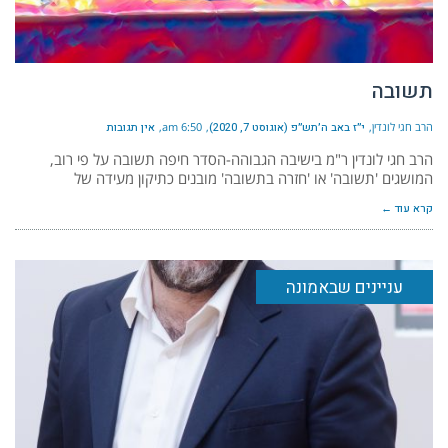
תשובה
הרב חגי לונדין
י״ז באב ה׳תש״פ (אוגוסט 7, 2020)
6:50 am
אין תגובות
הרב חגי לונדין ר"מ בישיבה הגבוהה-הסדר חיפה תשובה על פי רוב,
המושגים 'תשובה' או 'חזרה בתשובה' מובנים כתיקון מעידה של
קרא עוד ←
עניינים שבאמונה