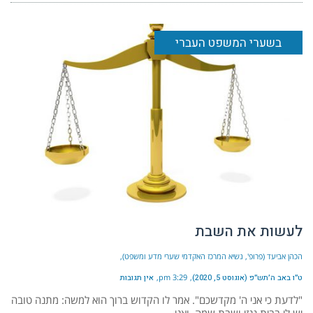
בשערי המשפט העברי
לעשות את השבת
הכהן אביעד (פרופ', נשיא המרכז האקדמי שערי מדע ומשפט)
ט״ו באב ה׳תש״פ (אוגוסט 5, 2020)
3:29 pm
אין תגובות
"לדעת כי אני ה' מקדשכם". אמר לו הקדוש ברוך הוא למשה: מתנה טובה
יש לי בבית גנזי ושבת שמה, ואני