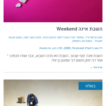
השבת אינה Weekend
חזות גבריאל (ד"ר, ממייסדי 'מידה טובה' לחקר ההיגיון היהודי, מרצה באונ' חיפה, ומקים תנועת
'ואהבת' - עושים טוב בישראל)
כ״ו באב ה׳תש״פ (אוגוסט 16, 2020)
2:06 pm
אין תגובות
השבת אינה 'סוף שבוע', השבת היא מרכז השבוע, וכבר אמרו חכמינו: "
אמר רבי יוחנן משום רבי שמעון בן יוחי:
קרא עוד ←
בשלח