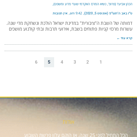
הכהן אביעד (פרופ', נשיא המרכז האקדמי שערי מדע ומשפט)
ט״ו באב ה׳תש״פ (אוגוסט 5, 2020)
9:42 am
אין תגובות
דמותה של השבת ה"ציבורית" במדינת ישראל הולכת ונשחקת מדי שנה.
עשרות מרכזי קניות פתוחים בשבת, אירועי תרבות ובתי קולנוע מושכים
קרא עוד ←
6
5
4
3
2
1
אודות
הכל התחיל לפני 25 שנה, אז הוקם עלון פרשת השבוע