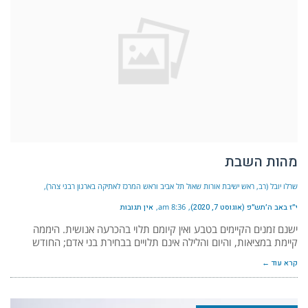
מהות השבת
שרלו יובל (רב, ראש ישיבת אורות שאול תל אביב וראש המרכז לאתיקה בארגון רבני צהר)
י״ז באב ה׳תש״פ (אוגוסט 7, 2020)
8:36 am
אין תגובות
ישנם זמנים הקיימים בטבע ואין קיומם תלוי בהכרעה אנושית. היממה
קיימת במציאות, והיום והלילה אינם תלויים בבחירת בני אדם; החודש
קרא עוד ←