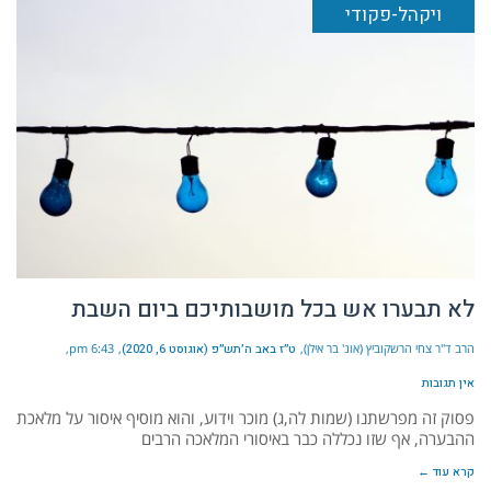
ויקהל-פקודי
לא תבערו אש בכל מושבותיכם ביום השבת
הרב ד"ר צחי הרשקוביץ (אונ' בר אילן)
ט״ז באב ה׳תש״פ (אוגוסט 6, 2020)
6:43 pm
אין תגובות
פסוק זה מפרשתנו (שמות לה,ג) מוכר וידוע, והוא מוסיף איסור על מלאכת
ההבערה, אף שזו נכללה כבר באיסורי המלאכה הרבים
קרא עוד ←