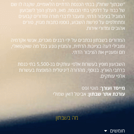
"שבתון" שחולק בבתי הכנסת הדתיים הלאומיים, שקנה לו שם
של כבוד על דלפקי בתי הכנסת. מאז, העלון הפך לשבועון
המוביל בציבור הדתי, ומעבר לדברי תורה ומדורים קבועים
ומתחלפים על פרשת השבוע, נוספו כתבות מגזין, טורים
אהובים ומדורי אירוח.
המדורים בשבתון נכתבים על ידי רבנים מוכרים, אנשי אקדמיה
ומובילי דעה בציונות הדתית, והמגזין נוגע בכל מה שאקטואלי,
חם ומעניין את הציבור הדתי.
השבועון מופץ בעשרות אלפי עותקים בכ-5,500 בתי כנסת
ברחבי הארץ. בנוסף, מהדורה דיגיטלית המופצת בעשרות
אלפי עותקים.
מייסד ועורך
: מוטי זפט
עורכת אתר שבתון
: אביטל דואן שמולי
מה בשבתון
חומשים