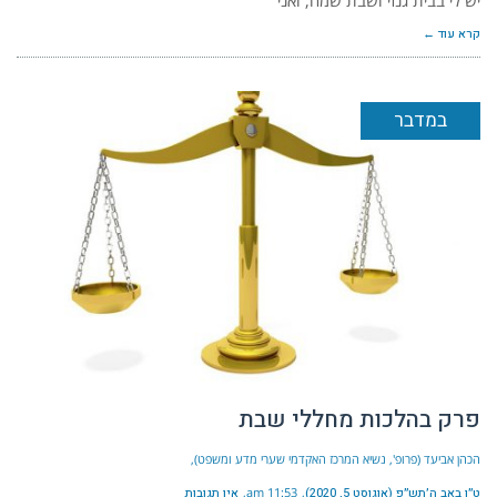
קרא עוד ←
במדבר
פרק בהלכות מחללי שבת
הכהן אביעד (פרופ', נשיא המרכז האקדמי שערי מדע ומשפט)
ט״ו באב ה׳תש״פ (אוגוסט 5, 2020)
11:53 am
אין תגובות