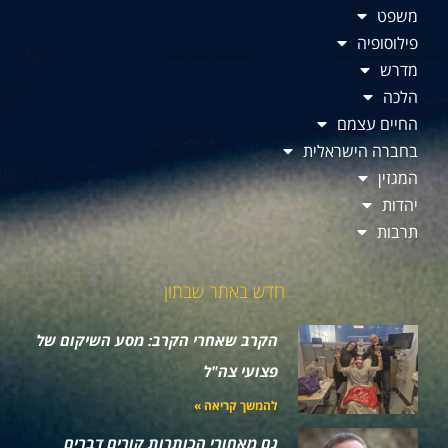
משפט
פילוסופיה
מדרש
הלכה
החיים עצמם
בחברה הישראלית
המגזין
יהדות
תרבות
חדש באתר שבתון
הקרב שאחרי הקרב: מסע השיקום של
פצועי צה"ל
להמשך קריאה »
גם מאחורי הכותרות קורים דברים