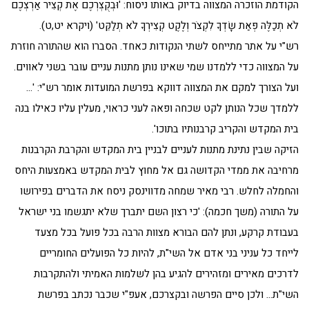
הקודמת הוזכרה המצווה בדיוק באותו ניסוח: 'וּבְקֻצְרְכֶם אֶת קְצִיר אַרְצְכֶם
לֹא תְכַלֶּה פְּאַת שָׂדְךָ לִקְצֹר וְלֶקֶט קְצִירְךָ לֹא תְלַקֵּט' (ויקרא יט,ט).
רש"י על אתר מתייחס לשתי הנקודות כאחד. הסברו הוא שהתורה חוזרת
על המצווה כדי ללמדנו שמי שאינו נותן מתנות עניים עובר בשני לאווים.
ועל הצורך למקם את המצווה דווקא בפרשת המועדות אומר רש"י: '…
ללמדך שכל הנותן לקט שכחה ופאה לעני כראוי, מעלין עליו כאילו בנה
בית המקדש והקריב קרבנותיו בתוכו'.
הזיקה שבין נתינת מתנות לעניים לבניין בית המקדש והקרבת הקרבנות
מרחיבה את ממדי הקדושה גם אל מחוץ לבית המקדש באמצעות היחס
והחמלה לחלש. רבי מאיר שמחה מדווינסק ניסח את הדברים בפירושו
על התורה (משך חכמה): 'כי רצון השם יתברך שלא יתגשמו בני ישראל
בעבודת קרקע, ונתן להם הבורא מצוות הרבה בכל פועל בכל מצעד
לייחד כל עניני בני אדם אל השי"ת, להיות כל הפועלים החומריים
לדרכים מאירים ומזהירים להגיע בהן לשלמות האמיתי ולהתקרבות
השי"ת… ולכן סיים הפרשה ובקצרכם, אעפ"י שכבר נכתב בפרשת