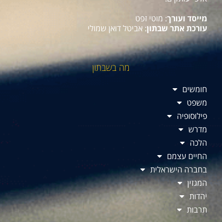
מייסד ועורך
: מוטי זפט
עורכת אתר שבתון
: אביטל דואן שמולי
מה בשבתון
חומשים
משפט
פילוסופיה
מדרש
הלכה
החיים עצמם
בחברה הישראלית
המגזין
יהדות
תרבות