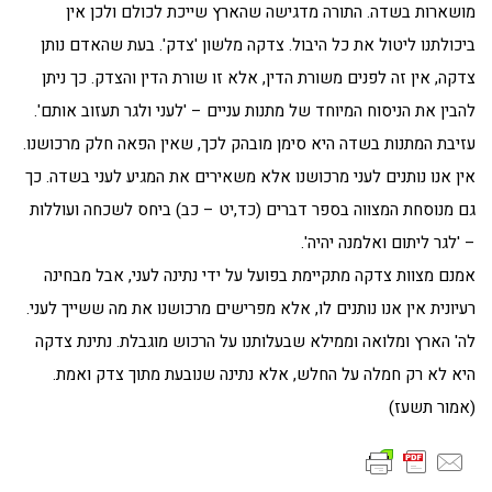
מושארות בשדה. התורה מדגישה שהארץ שייכת לכולם ולכן אין
ביכולתנו ליטול את כל היבול. צדקה מלשון 'צדק'. בעת שהאדם נותן
צדקה, אין זה לפנים משורת הדין, אלא זו שורת הדין והצדק. כך ניתן
להבין את הניסוח המיוחד של מתנות עניים – 'לעני ולגר תעזוב אותם'.
עזיבת המתנות בשדה היא סימן מובהק לכך, שאין הפאה חלק מרכושנו.
אין אנו נותנים לעני מרכושנו אלא משאירים את המגיע לעני בשדה. כך
גם מנוסחת המצווה בספר דברים (כד,יט – כב) ביחס לשכחה ועוללות
– 'לגר ליתום ואלמנה יהיה'.
אמנם מצוות צדקה מתקיימת בפועל על ידי נתינה לעני, אבל מבחינה
רעיונית אין אנו נותנים לו, אלא מפרישים מרכושנו את מה ששייך לעני.
לה' הארץ ומלואה וממילא שבעלותנו על הרכוש מוגבלת. נתינת צדקה
היא לא רק חמלה על החלש, אלא נתינה שנובעת מתוך צדק ואמת.
(אמור תשעז)