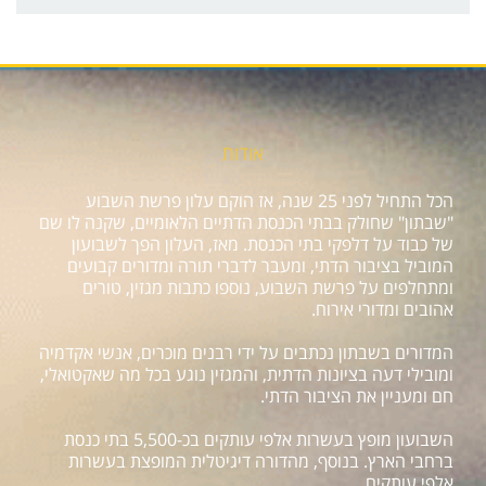
אודות
הכל התחיל לפני 25 שנה, אז הוקם עלון פרשת השבוע
"שבתון" שחולק בבתי הכנסת הדתיים הלאומיים, שקנה לו שם
של כבוד על דלפקי בתי הכנסת. מאז, העלון הפך לשבועון
המוביל בציבור הדתי, ומעבר לדברי תורה ומדורים קבועים
ומתחלפים על פרשת השבוע, נוספו כתבות מגזין, טורים
אהובים ומדורי אירוח.
המדורים בשבתון נכתבים על ידי רבנים מוכרים, אנשי אקדמיה
ומובילי דעה בציונות הדתית, והמגזין נוגע בכל מה שאקטואלי,
חם ומעניין את הציבור הדתי.
השבועון מופץ בעשרות אלפי עותקים בכ-5,500 בתי כנסת
ברחבי הארץ. בנוסף, מהדורה דיגיטלית המופצת בעשרות
אלפי עותקים.