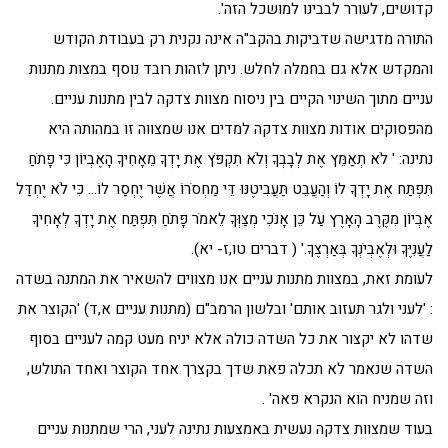
קדושים, לעורר לבבינו למושכל הזה'.
התורה מדגישה שדביקות בהקב"ה אינה נקנית רק בעבודת הקודש
והמקדש אלא גם בחמלה לחלש. ניתן לזהות רובד נוסף במצות מתנות
עניים מתוך השינוי הקיים בין ניסוח מצוות צדקה לבין מתנות עניים.
מהפסוקים אודות מצוות צדקה למדים אנו שמצווה זו במהותה היא
נתינה: ' לֹא תְאַמֵּץ אֶת לְבָבְךָ וְלֹא תִקְפֹּץ אֶת יָדְךָ מֵאָחִיךָ הָאֶבְיוֹן כִּי פָתֹחַ
תִּפְתַּח אֶת יָדְךָ לוֹ וְהַעֲבֵט תַּעֲבִיטֶנּוּ דֵּי מַחְסֹרוֹ אֲשֶׁר יֶחְסַר לוֹ… כִּי לֹא יֶחְדַּל
אֶבְיוֹן מִקֶּרֶב הָאָרֶץ עַל כֵּן אָנֹכִי מְצַוְּךָ לֵאמֹר פָּתֹחַ תִּפְתַּח אֶת יָדְךָ לְאָחִיךָ
לַעֲנִיֶּךָ וּלְאֶבְיֹנְךָ בְּאַרְצֶךָ.' ( דברים טו,ז- יא).
לעומת זאת, במצוות מתנות עניים אנו מצווים להשאיר את המתנה בשדה
: 'לעני ולגר תעזוב אותם' ובלשון הרמב"ם (מתנות עניים א,ד) 'הקוצר את
שדהו לא יקצור את כל השדה כולה אלא יניח מעט קמה לעניים בסוף
השדה שנאמר לא תכלה פאת שדך בקצרך אחד הקוצר ואחד התולש,
וזה שמניח הוא הנקרא פאה' .
בעוד שמצוות צדקה נעשית באמצעות נתינה לעני, הרי שמתנות עניים