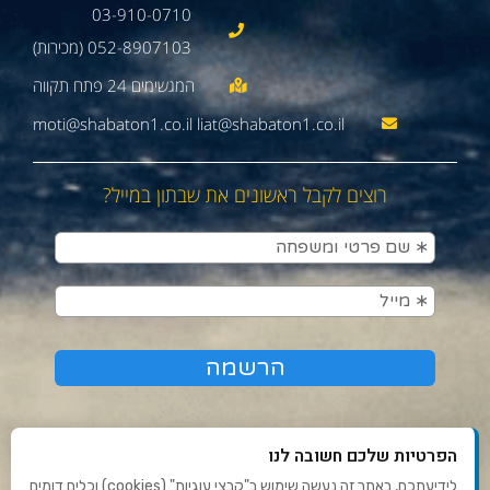
03-910-0710
052-8907103 (מכירות)
moti@shabaton1.co.il liat@shabaton1.co.il
רוצים לקבל ראשונים את שבתון במייל?
הפרטיות שלכם חשובה לנו
לידיעתכם, באתר זה נעשה שימוש ב"קבצי עוגיות" (cookies) וכלים דומים