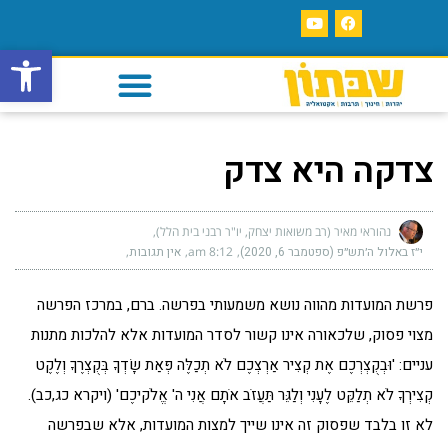
פתח סרגל
צדקה היא צדק
נהוראי מאיר (רב משואות יצחק, יו"ר רבני בית הלל)
י״ז באלול ה׳תש״פ (ספטמבר 6, 2020)
8:12 am
אין תגובות
פרשת המועדות מהווה נושא משמעותי בפרשה. ברם, במרכז הפרשה
מצוי פסוק, שלכאורה אינו קשור לסדר המועדות אלא להלכות מתנות
עניים: 'וּבְקֻצְרְכֶם אֶת קְצִיר אַרְצְכֶם לֹא תְכַלֶּה פְּאַת שָׂדְךָ בְּקֻצְרֶךָ וְלֶקֶט
קְצִירְךָ לֹא תְלַקֵּט לֶעָנִי וְלַגֵּר תַּעֲזֹב אֹתָם אֲנִי ה' אֱלֹקיכֶם' (ויקרא כג,כב).
לא זו בלבד שפסוק זה אינו שייך למצות המועדות, אלא שבפרשה