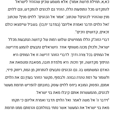
כא,א; תחילת פרשת אמור). אלא משמע שכיון שהזהיר לישראל
להתקדש מכל התופעות הללו, הזהיר גם לכהנים להתקדש, וגם ללוים.
מנין שהזהיר לכהנים? שכתוב: 'אמור אל הכהנים'. ללוים מנין? שכתוב:
'ואל הלוים תדבר ואמרת אליהם' (במדבר יח,כו). בשביל שיימצאו כולם
זכאים, קדושים וזכים".
דברי הזוה"ק הללו ממחישים שלוש רמות של קדושה הנתבעות מכלל
ישראל, ולכולן מכנה משותף אחד. הישראלים נתבעים להמנע מדרישה
אל המתים בכל צורה ודרך. לדברי הזוהר דרישה זו אל המתים היא
ההיפוך מקדושה, זוך וזכות. היא מלמדת חובה, מסאבת ומטמאת את
האדם המשתמש בה. גם הכהנים נתבעים להתרחק מן המת, ריחוק פיזי,
ולשמור על רמת טהרה גבוהה. ולבסוף, מקשר הזוהר בענין גם את הלוים.
אמנם, הפסוק המובא ביחס ללוים עוסק בחובתם להפריש תרומת מעשר
לכהנים, מהמעשרות אותם קיבלו מאת בני ישראל:
"וידבר ה' אל משה לאמר. ואל הלוים תדבר ואמרת אליהם כי תקחו
מאת בני ישראל את המעשר אשר נתתי בנחלתכם והרמתם ממנו תרומת