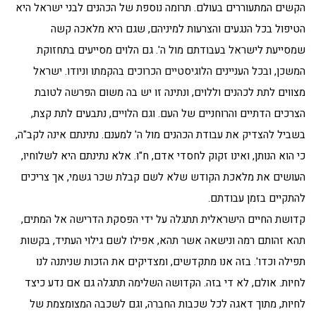
הקשים המתעוררים בעולם. תרומה נוספת של הכהנים לבני ישראל היא
הטיפול בכל הנגעים והצרעות למיניהם, שגם היא מלאכה קשה
שמסייעת לישראל בעבודתם מול ה'. גם הלוים מסייעים בתחזוקת
המשכן, ובכל העניינים הלוגיסטיים הכרוכים בהקמתו וניודו. ישראל
מצווים לתת לכהנים וללוים, ונתינה זו יש בה משום הפרשה לטובת
הצרכים הדתיים והרוחניים של העם. וגם הלויים, נתבעים לתת קצת,
בשביל להצדיק את עבודת הכהנים מול ה' למענם. נתינתם אינה לקב"ה,
כי הוא הנותן, ואינו זקוק לחסדי אדם, ח"ו. אלא נתינתם היא לשלוחיו,
העושים את מלאכת הקודש שלא לשם קבלת שכר גשמי, אך צריכים
להתקיים בזמן עבודתם.
קדושת החיים הישראלית תתגלה על ידי הפסקת הדרישה אל המתים,
תהא זהותם רמה ונישאה אשר תהא, אפילו לשם גילוי העתיד, בקשות
תפילה וכדו'. בזה אנו מתקדשים, ומצדיקים את הזכות שניתנה לנו
לחיות. אולם, לא די בזה. הקדושה השלימה תתגלה גם אם נדע כיצד
לחיות, מתוך דאגה לכל שכבות החברה, וגם לשכבה המצומצמת של