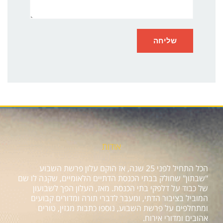
אודות
הכל התחיל לפני 25 שנה, אז הוקם עלון פרשת השבוע
"שבתון" שחולק בבתי הכנסת הדתיים הלאומיים, שקנה לו שם
של כבוד על דלפקי בתי הכנסת. מאז, העלון הפך לשבועון
המוביל בציבור הדתי, ומעבר לדברי תורה ומדורים קבועים
ומתחלפים על פרשת השבוע, נוספו כתבות מגזין, טורים
אהובים ומדורי אירוח.