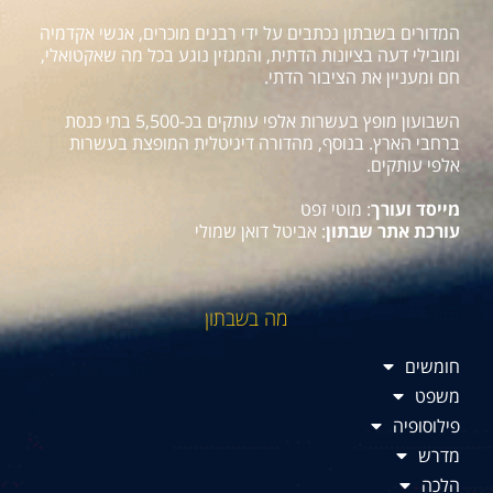
המדורים בשבתון נכתבים על ידי רבנים מוכרים, אנשי אקדמיה
ומובילי דעה בציונות הדתית, והמגזין נוגע בכל מה שאקטואלי,
חם ומעניין את הציבור הדתי.
השבועון מופץ בעשרות אלפי עותקים בכ-5,500 בתי כנסת
ברחבי הארץ. בנוסף, מהדורה דיגיטלית המופצת בעשרות
אלפי עותקים.
מייסד ועורך
: מוטי זפט
עורכת אתר שבתון
: אביטל דואן שמולי
מה בשבתון
חומשים
משפט
פילוסופיה
מדרש
הלכה