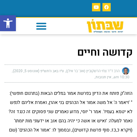
פתח סרגל
קדושה וחיים
הרב ד"ר צחי הרשקוביץ (אונ' בר אילן)
ט״ו באב ה׳תש״פ (אוגוסט 5, 2020)
10:30 am
אין תגובות
הזוה"ק פותח את הדיון בפרשת אמור במלים הבאות (בתרגום חופשי):
" 'ויאמר ה' אל משה אמור אל הכהנים בני אהרן, ואמרת אליהם לנפש
לא יטמא בעמיו'. אמר ר' יוסי, מדוע נאמרים שני פסוקים זה כנגד זה?
נאמר למעלה: 'ואיש או אשה כי יהיה בהם אוב או ידעוני מות יומתו'
(ויקרא כ,כז; סוף פרשת קדושים), ובסמוך לו: 'אמור אל הכהנים' (שם