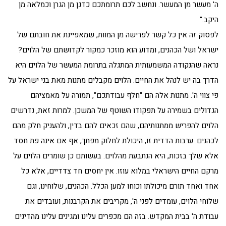
ה' מעשר מן המעשר. ונחשב לכם תרומתכם כדגן מן הגרן וכמלאה מן
היקב."
לפסוק זה אין כל קשר לפרישה מן המוות, שמאפיינת את חובתם של
ישראל ושל הכהנים, ומדוע הוא מוזכר כמקור לקדושתם של הלוים?
נראה שהנקודה המשמעותית המתגלה בתרומת המעשר של הלוים היא
הדרך בה יש לנהל את החיים. הלוים מקבלים מתנות מאת בני ישראל על
פי צווי ה'. מתנות אלה הם "חלף עבודתכם", תמורה על מאמציהם
הגדולים בשמירה על תפקודו השוטף של המשכן. למרות זאת, נדרשים
הלוים להפריש ממתנותיהם, שהם זכאים להם בדין, ולהעניק חלק מהם
לכהנים. ערבות הדדית זו, היכולת לחלוק מפתך, אף אם אינה פת חסד
אלא שלך בזכות, היא הנתבעת מהלוים. בעשותם כן שומרים הלוים על
מרקם החיים הישראלי במלוא עוזו. אין יחסים חד צדדיים, אלא כל
אחד ואחד תורם מיכולתו וכוחו למען הכלל. הכהנים, שלוחינו, וגם
שלוחי הלוים, עומדים לפני ה', מקריבים את הקרבנות, ועובדים את
עבודת ה' בבית המקדש. בזה הם מכפרים עלינו ומגינים עלינו מהדינים