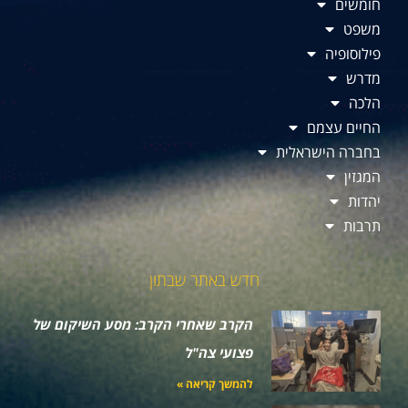
חומשים
משפט
פילוסופיה
מדרש
הלכה
החיים עצמם
בחברה הישראלית
המגזין
יהדות
תרבות
חדש באתר שבתון
הקרב שאחרי הקרב: מסע השיקום של
פצועי צה"ל
להמשך קריאה »