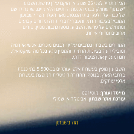
הכל התחיל לפני 25 שנה, אז הוקם עלון פרשת השבוע
"שבתון" שחולק בבתי הכנסת הדתיים הלאומיים, שקנה לו שם
של כבוד על דלפקי בתי הכנסת. מאז, העלון הפך לשבועון
המוביל בציבור הדתי, ומעבר לדברי תורה ומדורים קבועים
ומתחלפים על פרשת השבוע, נוספו כתבות מגזין, טורים
אהובים ומדורי אירוח.
המדורים בשבתון נכתבים על ידי רבנים מוכרים, אנשי אקדמיה
ומובילי דעה בציונות הדתית, והמגזין נוגע בכל מה שאקטואלי,
חם ומעניין את הציבור הדתי.
השבועון מופץ בעשרות אלפי עותקים בכ-5,500 בתי כנסת
ברחבי הארץ. בנוסף, מהדורה דיגיטלית המופצת בעשרות
אלפי עותקים.
מייסד ועורך
: מוטי זפט
עורכת אתר שבתון
: אביטל דואן שמולי
מה בשבתון