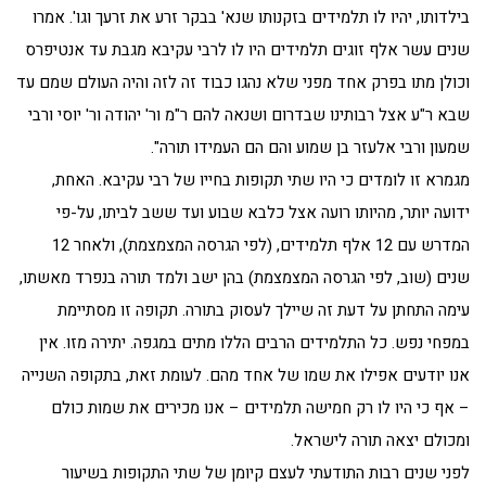
בילדותו, יהיו לו תלמידים בזקנותו שנא' בבקר זרע את זרעך וגו'. אמרו
שנים עשר אלף זוגים תלמידים היו לו לרבי עקיבא מגבת עד אנטיפרס
וכולן מתו בפרק אחד מפני שלא נהגו כבוד זה לזה והיה העולם שמם עד
שבא ר"ע אצל רבותינו שבדרום ושנאה להם ר"מ ור' יהודה ור' יוסי ורבי
שמעון ורבי אלעזר בן שמוע והם הם העמידו תורה".
מגמרא זו לומדים כי היו שתי תקופות בחייו של רבי עקיבא. האחת,
ידועה יותר, מהיותו רועה אצל כלבא שבוע ועד ששב לביתו, על-פי
המדרש עם 12 אלף תלמידים, (לפי הגרסה המצמצמת), ולאחר 12
שנים (שוב, לפי הגרסה המצמצמת) בהן ישב ולמד תורה בנפרד מאשתו,
עימה התחתן על דעת זה שיילך לעסוק בתורה. תקופה זו מסתיימת
במפחי נפש. כל התלמידים הרבים הללו מתים במגפה. יתירה מזו. אין
אנו יודעים אפילו את שמו של אחד מהם. לעומת זאת, בתקופה השנייה
– אף כי היו לו רק חמישה תלמידים – אנו מכירים את שמות כולם
ומכולם יצאה תורה לישראל.
לפני שנים רבות התודעתי לעצם קיומן של שתי התקופות בשיעור