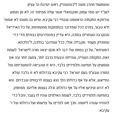
ששמעתי מהרב משה ליכטנשטיין, ראש ישיבת הר עציון.
לענ"ד יש מסר עמוק ואקטואלי אשר עולה מסיפור זה. לא מן הנמנע
שדווקא התקופה הראשונה שבחיי רבי עקיבא, שיש בה משהו לא אנושי
ולא טבעי, בפרט ככל שמדובר בהתנתקות ממשפחתו, על כל האידיאל
וההקרבה השזורים בתוכה, היא עדיין בסטנדרטים גבוהים מדי כדי
שתחזיק מעמד. מקבילה אולי, ככל שמדובר בהלכה, ל"הלכתא
דמשיחא", על כן בסופו של דבר לא מהם יצאה תורה לישראל. לעומת
זאת, התקופה השנייה, שהייתה טבעית הרבה יותר, צנועה יותר ובה אנו
שומעים על חמישה תלמידים בלבד, היא זו שהביאה להמשכיותה של
התורה שבע"פ בעם ישראל. רבי עקיבא בגדולתו לא זו בלבד שלא
התייאש, אלא על אף גדולתו הלך הוא בעצמו לרבותינו שבדרום. הוא
לא דרש שיגיעו אליו על אף גדולתו, וגלה בעצמו אליהם. מסתפק
בחמישה תלמידים בלבד, לעומת האלפים שהיו לו בעבר, והכל כדי
להחזיר עטרה ליושנה. מכך אנו למדים על צניעותו ועל גדולתו של ר'
עקיבא.