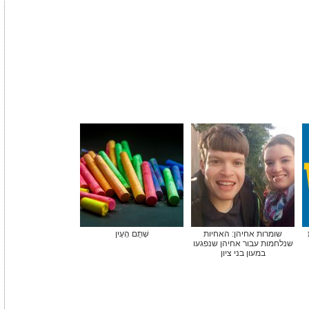
שומרות אחיהן: האחיות
שְׁתֻם הָעָיִן
שנלחמות עבור אחיהן שנפגעו
במעון בני ציון