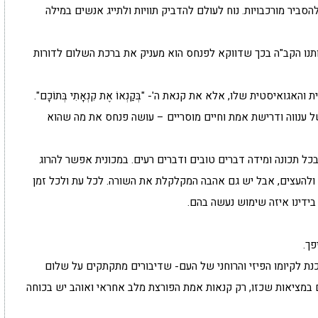
ביר מורכבויות. נוח לעולם להדביק תוויות ולתייג אנשים במילה
תנו הקב"ה בכך שדווקא לפנחס הוא מעניק את ברכת השלום לדורות
ואיסטית שלו, אלא את קנאת ה'- "בְּקַנְאוֹ אֶת קִנְאָתִי בְּתוֹכָם".
של ענווה ודרישת אמת וחיים מוסריים – עושה פנחס את מה שהוא
ל תכונה ומידה דברים טובים ודברים רעים. במכונית אפשר להרוג
להעצים, אבל יש גם אהבה המקלקלת את השורה. לכל עת ולכל זמן
בידינו איזה שימוש נעשה בהם.
פך.
נת לקיומו הפיזי והרוחני של העם- שדיבורים מתקתקים על שלום
 במציאות שכזו, רק קנאות אמת הפורצת מלב אחראי ואוהב יש בכוחה