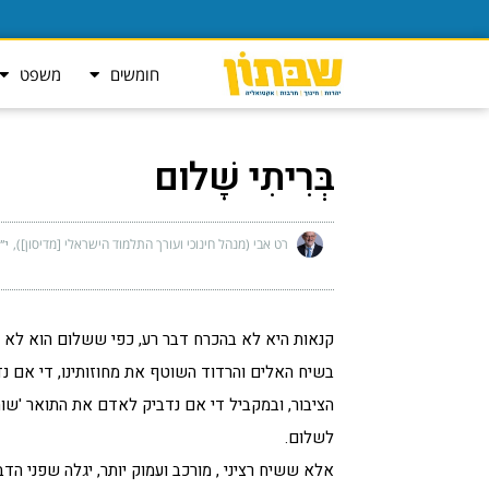
חומשים
משפט
בְּרִיתִי שָׁלום
רט אבי (מנהל חינוכי ועורך התלמוד הישראלי [מדיסון])
י״
קנאות היא לא בהכרח דבר רע, כפי ששלום הוא לא ב
בשיח האלים והרדוד השוטף את מחוזותינו, די אם נד
הציבור, ובמקביל די אם נדביק לאדם את התואר 'שוח
לשלום.
אלא ששיח רציני , מורכב ועמוק יותר, יגלה שפני הד