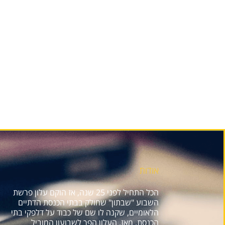
אודות
הכל התחיל לפני 25 שנה, אז הוקם עלון פרשת
השבוע "שבתון" שחולק בבתי הכנסת הדתיים
הלאומיים, שקנה לו שם של כבוד על דלפקי בתי
הכנסת. מאז, העלון הפך לשבועון המוביל