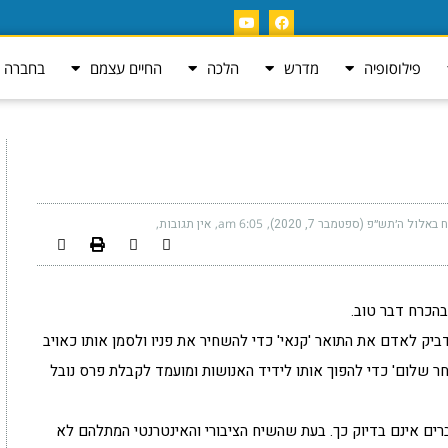
פילוסופיה
מדרש
הלכה
החיים עצמם
בחברה ה
ח באלול ה׳תש״פ (ספטמבר 7, 2020)
6:05 am
אין תגובות
הכרח דבר טוב.
ביק לאדם את התואר 'קנאי' כדי להשחיר את פניו ולסמן אותו כאויב
ר שלום' כדי להפוך אותו לידיד האנושות ומועמד לקבלת פרס נובל
ברים אינם בדיוק כך. בעת שהשיח הציבורי והאינטרנטי המתלהם לא