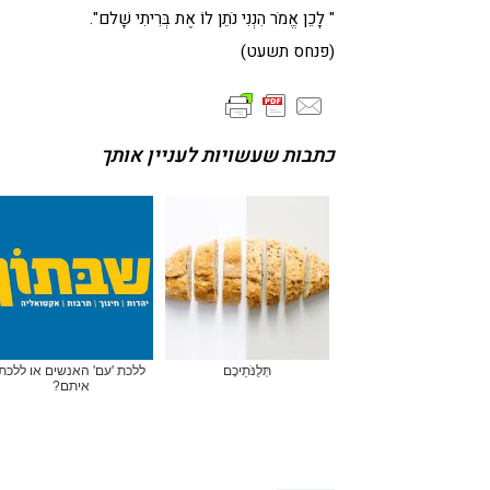
" לָכֵן אֱמֹר הִנְנִי נֹתֵן לוֹ אֶת בְּרִיתִי שָׁלם".
(פנחס תשעט)
כתבות שעשויות לעניין אותך
תְּלֻנֹּתֵיכֶם
ללכת 'עם' האנשים או ללכת
איתם?