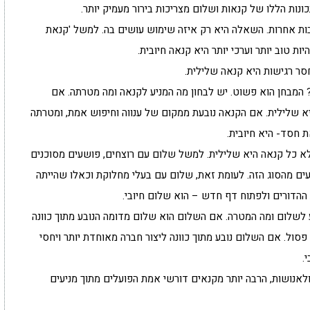
נות הללו של קנאות ושלום מצריכות בירור מעמיק יותר.
רבות אחרות. השאלה היא רק איזה שימוש עושים בה. למשל 'קנאת
ת טוב יותר וערכי יותר היא קנאה חיובית.
חסר רגישות היא קנאה שלילית.
 ? המבחן הוא פשוט. יש לבחון מה המניע לקנאה ומה מטרתה. אם
יא שלילית. אם הקנאה נובעת ממקום של ענווה וחיפוש אמת, ומטרתה
ת חסד- היא חיובית.
לא כל קנאה היא שלילית. למשל שלום עם רוצחים, פושעים מסוכנים
עים מהסוג הזה. לעומת זאת, שלום עם בעלי מחלוקת וכאלו שהייתה
 ההדורים ולפתוח דף חדש – הוא שלום חיובי.
ע לשלום ומה המטרה. אם השלום הוא שלום מדומה הנובע מתוך כוונה
סול. אם השלום נובע מתוך כוונה ליצור חברה מאוחדת יותר ויחסי
.
לאנושות, הרבה יותר מקנאים דורשי אמת הפועלים מתוך מניעים