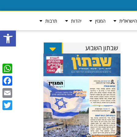
ישראלית
המגזין
יהדות
תרבות
פתח סרגל
שבתון השבוע
tsApp
ebook
Email
Twitter