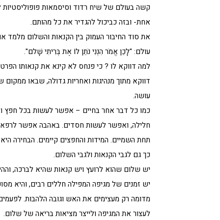
קשה בעולם של שיח רדוד וסיסמאות פופוליסטיות להס
אחת- ובזה כביכול להגדיר את כל מהותם.
את סוד החיבור העמוק בין הקנאות והשלום מלמד או
עולם: "לָכֵן אֱמֹר הִנְנִי נֹתֵן לוֹ אֶת בְּרִיתִי שָׁלם".
למה דווקא לו ? כי פנחס לא קינא את קנאותו הפרטית והאג
דווקא מתוך מנהיגות ואחריות גדולה, שבאו ממקום 
עושה.
כמו כל דבר אחר בחיים – אפשר לעשות בכל חפץ ובכ
חלילה, ואפשר לעשות חסדים. באהבה אפשר לרפא ו
תחת השמיים. המידות והחפצים קיימים. הבחירה היא 
כך גם לגבי הקנאות ולגבי השלום.
יש שלום שהוא לרועץ ויש קנאות שהיא לברכה, וההי
יש זמנים של מגיפה המפילה חללים רבים, והיא מסוכ
מדומה רק מעצימים את האש וגובה הלהבות. לפעמים
לעצור את המגיפה ולייצר מציאות בריאה של שלום.