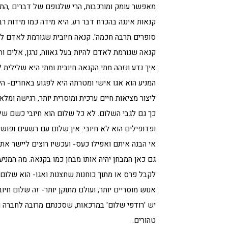
מאפשר עומק ומורכבות, הרי שלגופם של דברים ,התכו
קנאות איננה בהכרח דבר רע. היא מידה כמו מידות 
סופרים תרבה חכמה'. קנאה חיובית שגורמת לאדם להיו
קנאה שגורמת לאדם להיות בעל גאווה, נרגן, אלים ו
איך נדע ונזהה מתי הקנאה חיובית ומתי היא שלילית
המניע הוא אגו אישי ומטרתה היא לפגוע באחרים- ה
ליצור מציאות חיים ערכית ומוסרית יותר, רגישה ומלא
כך גם לגבי השלום. לא כל שלום הוא חיובי כשם ש
ופדופילים הוא לא חיובי. אין שלום עם רשעים ופוש
אי הבנה איתם ואפילו כעס- ועכשיו רוצים ליישר את
גם כאן המבחן יהיה אותו מבחן כמו בקנאה. מה המני
לקבל פרס או מתוך כוחנות שחצנות ואגו- הוא שלום פ
אנוש מוסריים יותר, ועולם מתוקן יותר- זה שלום חיובי
יש 'רודפי שלום' במרכאות, שסכנתם מרובה לחברה ו
טהורים.