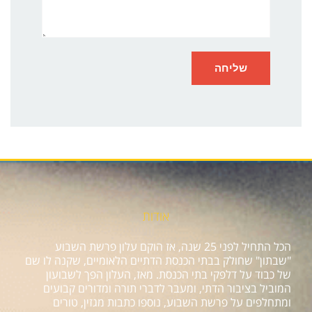
אודות
הכל התחיל לפני 25 שנה, אז הוקם עלון פרשת השבוע
"שבתון" שחולק בבתי הכנסת הדתיים הלאומיים, שקנה לו שם
של כבוד על דלפקי בתי הכנסת. מאז, העלון הפך לשבועון
המוביל בציבור הדתי, ומעבר לדברי תורה ומדורים קבועים
ומתחלפים על פרשת השבוע, נוספו כתבות מגזין, טורים