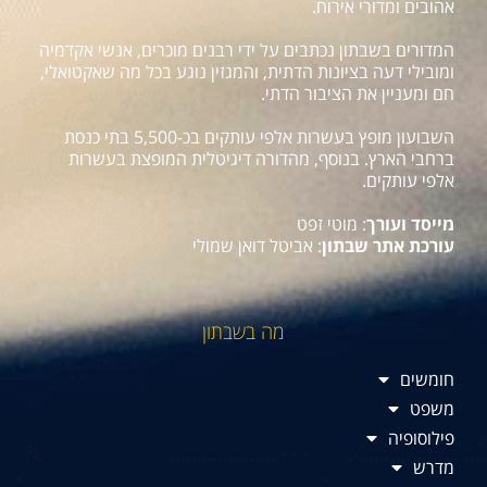
אהובים ומדורי אירוח.
המדורים בשבתון נכתבים על ידי רבנים מוכרים, אנשי אקדמיה
ומובילי דעה בציונות הדתית, והמגזין נוגע בכל מה שאקטואלי,
חם ומעניין את הציבור הדתי.
השבועון מופץ בעשרות אלפי עותקים בכ-5,500 בתי כנסת
ברחבי הארץ. בנוסף, מהדורה דיגיטלית המופצת בעשרות
אלפי עותקים.
מייסד ועורך
: מוטי זפט
עורכת אתר שבתון
: אביטל דואן שמולי
מה בשבתון
חומשים
משפט
פילוסופיה
מדרש