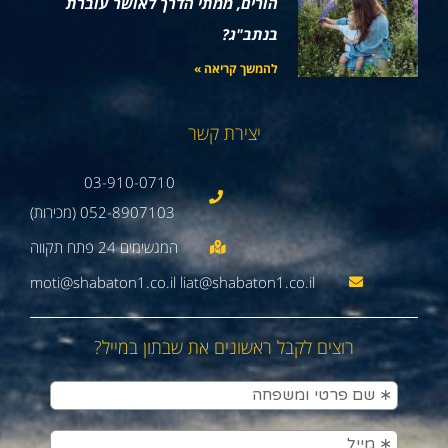
הורים, ממתי הדרך לאושר עוברת
בנתב"ג?
להמשך קריאה »
יצירת קשר
03-910-0710
052-8907103 (מכירות)
moti@shabaton1.co.il liat@shabaton1.co.il
רוצים לקבל ראשונים את שבתון במייל?