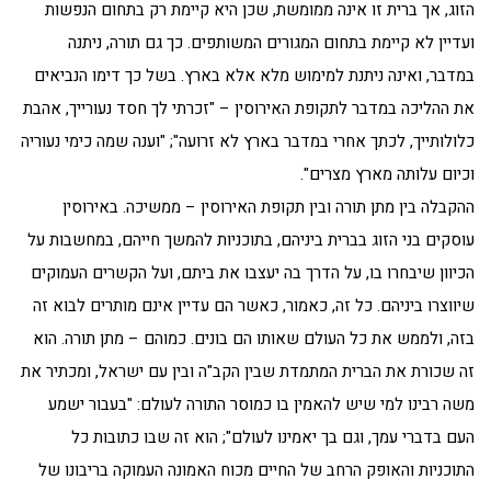
הזוג, אך ברית זו אינה ממומשת, שכן היא קיימת רק בתחום הנפשות
ועדיין לא קיימת בתחום המגורים המשותפים. כך גם תורה, ניתנה
במדבר, ואינה ניתנת למימוש מלא אלא בארץ. בשל כך דימו הנביאים
את ההליכה במדבר לתקופת האירוסין – "זכרתי לך חסד נעורייך, אהבת
כלולותייך, לכתך אחרי במדבר בארץ לא זרועה"; "וענה שמה כימי נעוריה
וכיום עלותה מארץ מצרים".
ההקבלה בין מתן תורה ובין תקופת האירוסין – ממשיכה. באירוסין
עוסקים בני הזוג בברית ביניהם, בתוכניות להמשך חייהם, במחשבות על
הכיוון שיבחרו בו, על הדרך בה יעצבו את ביתם, ועל הקשרים העמוקים
שיווצרו ביניהם. כל זה, כאמור, כאשר הם עדיין אינם מותרים לבוא זה
בזה, ולממש את כל העולם שאותו הם בונים. כמוהם – מתן תורה. הוא
זה שכורת את הברית המתמדת שבין הקב"ה ובין עם ישראל, ומכתיר את
משה רבינו למי שיש להאמין בו כמוסר התורה לעולם: "בעבור ישמע
העם בדברי עמך, וגם בך יאמינו לעולם"; הוא זה שבו כתובות כל
התוכניות והאופק הרחב של החיים מכוח האמונה העמוקה בריבונו של