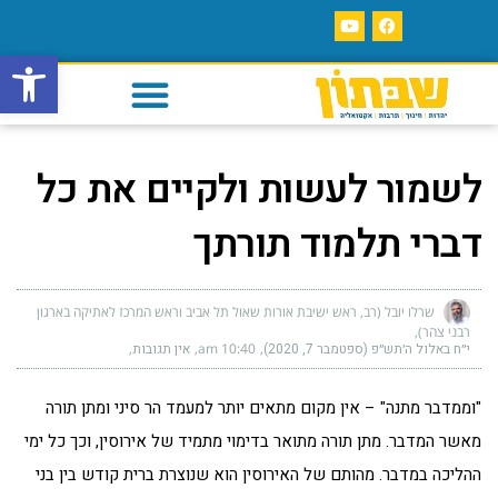
פתח סרגל
לשמור לעשות ולקיים את כל
דברי תלמוד תורתך
שרלו יובל (רב, ראש ישיבת אורות שאול תל אביב וראש המרכז לאתיקה בארגון
רבני צהר)
י״ח באלול ה׳תש״פ (ספטמבר 7, 2020)
10:40 am
אין תגובות
"וממדבר מתנה" – אין מקום מתאים יותר למעמד הר סיני ומתן תורה
מאשר המדבר. מתן תורה מתואר בדימוי מתמיד של אירוסין, וכך כל ימי
ההליכה במדבר. מהותם של האירוסין הוא שנוצרת ברית קודש בין בני