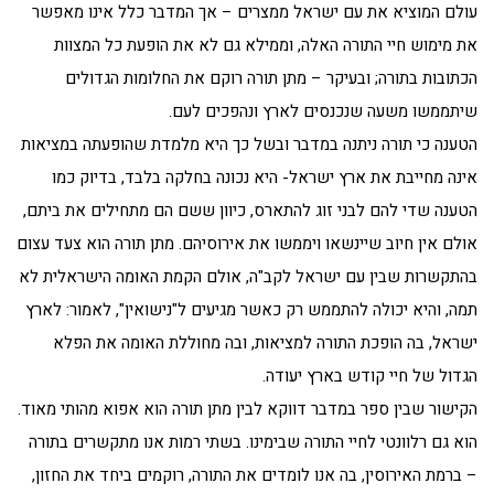
עולם המוציא את עם ישראל ממצרים – אך המדבר כלל אינו מאפשר
את מימוש חיי התורה האלה, וממילא גם לא את הופעת כל המצוות
הכתובות בתורה; ובעיקר – מתן תורה רוקם את החלומות הגדולים
שיתממשו משעה שנכנסים לארץ ונהפכים לעם.
הטענה כי תורה ניתנה במדבר ובשל כך היא מלמדת שהופעתה במציאות
אינה מחייבת את ארץ ישראל- היא נכונה בחלקה בלבד, בדיוק כמו
הטענה שדי להם לבני זוג להתארס, כיוון ששם הם מתחילים את ביתם,
אולם אין חיוב שיינשאו ויממשו את אירוסיהם. מתן תורה הוא צעד עצום
בהתקשרות שבין עם ישראל לקב"ה, אולם הקמת האומה הישראלית לא
תמה, והיא יכולה להתממש רק כאשר מגיעים ל"נישואין", לאמור: לארץ
ישראל, בה הופכת התורה למציאות, ובה מחוללת האומה את הפלא
הגדול של חיי קודש בארץ יעודה.
הקישור שבין ספר במדבר דווקא לבין מתן תורה הוא אפוא מהותי מאוד.
הוא גם רלוונטי לחיי התורה שבימינו. בשתי רמות אנו מתקשרים בתורה
– ברמת האירוסין, בה אנו לומדים את התורה, רוקמים ביחד את החזון,