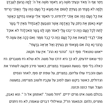
וַיִּחַר אַף ה' מְאֹד וּבְעֵינֵי מֹשֶׁה רָע. וַיֹּאמֶר מֹשֶׁה אֶל ה': לָמָה הֲרֵעֹתָ לְעַבְדֶּךָ
וְלָמָּה לֹא מָצָתִי חֵן בְּעֵינֶיךָ לָשׂוּם אֶת מַשָּׂא כָּל הָעָם הַזֶּה עָלָי. הֶאָנֹכִי הָרִיתִי
אֵת כָּל הָעָם הַזֶּה אִם אָנֹכִי יְלִדְתִּיהוּ, כִּי תֹאמַר אֵלַי שָׂאֵהוּ בְחֵיקֶךָ כַּאֲשֶׁר
יִשָּׂא הָאֹמֵן אֶת הַיֹּנֵק עַל הָאֲדָמָה אֲשֶׁר נִשְׁבַּעְתָּ לַאֲבֹתָיו? מֵאַיִן לִי בָּשָׂר
לָתֵת לְכָל הָעָם הַזֶּה כִּי יִבְכּוּ עָלַי לֵאמֹר תְּנָה לָּנוּ בָשָׂר וְנֹאכֵלָה? לֹא אוּכַל
אָנֹכִי לְבַדִּי לָשֵׂאת אֶת כָּל הָעָם הַזֶּה כִּי כָבֵד מִמֶּנִּי. וְאִם כָּכָה אַתְּ עֹשֶׂה לִּי
הָרְגֵנִי נָא הָרֹג אִם מָצָאתִי חֵן בְּעֵינֶיךָ וְאַל אֶרְאֶה בְּרָעָתִי".
ייאוש טוטאלי. סוף דבר. "הרגני נא הרג". אין עוד תקווה.
כפי שאנו יודעים, לא כך היא דרכו של משה. ולא שלא היו משברים. היו
כאלה בלי סוף. בשעת השעבוד במצרים, כאשר סירב פקעה לשחרר את
העם והכביד עולו עליהם; במצרים, על שפת ים סוף, לאחר הנסים
הגדולים, כאשר ביקש העם לסוב על עקביו ולשוב מצרימה; במעשה
העגל. ועוד כהנה וכהנה.
בכולם משה אינו מרים ידיים. "ויחל משה". "ואתחנן אל ה' ". הוא נאבק,
מתריס, נלחם. וכמאמר חז"ל, שאילולי דברים שאמרו, לא היו ניתנים