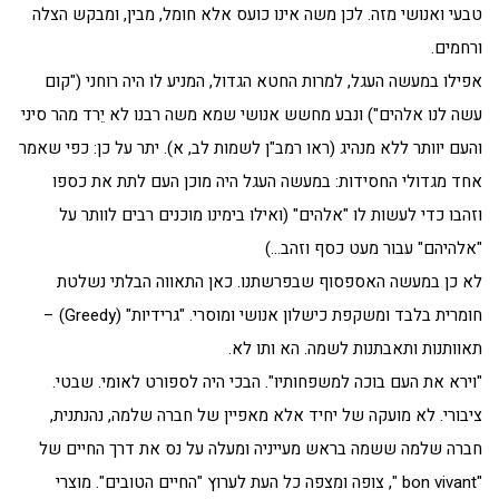
טבעי ואנושי מזה. לכן משה אינו כועס אלא חומל, מבין, ומבקש הצלה
ורחמים.
אפילו במעשה העגל, למרות החטא הגדול, המניע לו היה רוחני ("קום
עשה לנו אלהים") ונבע מחשש אנושי שמא משה רבנו לא יֵרד מהר סיני
והעם יוותר ללא מנהיג (ראו רמב"ן לשמות לב, א). יתר על כן: כפי שאמר
אחד מגדולי החסידות: במעשה העגל היה מוכן העם לתת את כספו
וזהבו כדי לעשות לו "אלהים" (ואילו בימינו מוכנים רבים לוותר על
"אלהיהם" עבור מעט כסף וזהב…)
לא כן במעשה האספסוף שבפרשתנו. כאן התאווה הבלתי נשלטת
חומרית בלבד ומשקפת כישלון אנושי ומוסרי. "גרידיות" (Greedy) –
תאוותנות ותאבתנות לשמה. הא ותו לא.
"וירא את העם בוכה למשפחותיו". הבכי היה לספורט לאומי. שבטי.
ציבורי. לא מועקה של יחיד אלא מאפיין של חברה שלמה, נהנתנית,
חברה שלמה ששמה בראש מעייניה ומעלה על נס את דרך החיים של
"bon vivant ", צופה ומצפה כל העת לערוץ "החיים הטובים". מוצרי