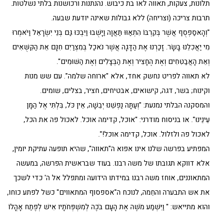
תלונות, צעקות, תאווה לאו בת כיבוש. נהנתנות ורכושנות בלתי נשלטות.
תרבות צריכה (וצריחה) ללא גבולות שאינה יודעת שבעה.
"וְהָאסַפְסֻף אֲשֶׁר בְּקִרְבּוֹ הִתְאַוּוּ תַּאֲוָה וַיָּשֻׁבוּ וַיִּבְכּוּ גַּם בְּנֵי יִשְׂרָאֵל וַיֹּאמְרוּ
מִי יַאֲכִלֵנוּ בָּשָׂר. זָכַרְנוּ אֶת הַדָּגָה אֲשֶׁר נֹאכַל בְּמִצְרַיִם חִנָּם אֵת הַקִּשֻּׁאִים
וְאֵת הָאֲבַטִּחִים וְאֶת הֶחָצִיר וְאֶת הַבְּצָלִים וְאֶת הַשּׁוּמִים".
לא תאווה לפריט נחשק אחד, אלא "ארוחה שלמה". עם שש מנות
וקינוח; בשר, דגה, קישואים, אבטיחים, חציר, בצלים, שומים.
והמסקנה הבלתי נמנעת: "וְעַתָּה נַפְשֵׁנוּ יְבֵשָׁה, אֵין כֹּל, בִּלְתִּי אֶל הַמָּן
עֵינֵינוּ". או בניסוח מודרני: "אוכל, קדימה אוכל. לאכול פה את הכל,
לאכול פה ולזלול. אוכל, קדימה אוכל!".
המפתיע בפרשה שלנו אינו אפוא ה"תאווה", שהיא תופעה עתיקת יומין,
אלא דווקא תגובתו של משה רבנו. בעוד שבראשית הפרשה, במעשה
המתאוננים, אוחז משה רבנו במידתו הידועה ומתפלל אל ה' כדי לשכך
את אש התבערה והחֵמה, לנוכח ה"אספסוף המתאווים" כשל לפתע כוחו,
והוא מתייאש: " וַיִּשְׁמַע מֹשֶׁה אֶת הָעָם בֹּכֶה לְמִשְׁפְּחֹתָיו אִישׁ לְפֶתַח אָהֳלוֹ