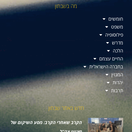
מה בשבתון
חומשים
משפט
פילוסופיה
מדרש
הלכה
החיים עצמם
בחברה הישראלית
המגזין
יהדות
תרבות
חדש באתר שבתון
הקרב שאחרי הקרב: מסע השיקום של
פצועי צה"ל