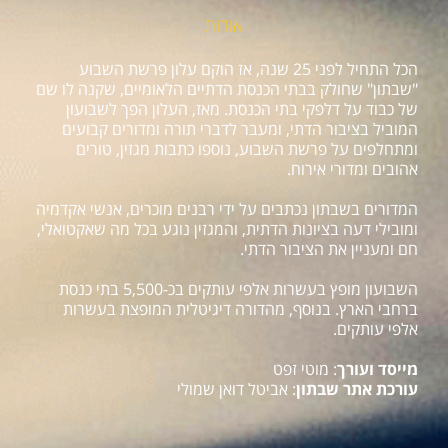
אודות
הכל התחיל לפני 25 שנה, אז הוקם עלון פרשת השבוע
"שבתון" שחולק בבתי הכנסת הדתיים הלאומיים, שקנה לו שם
של כבוד על דלפקי בתי הכנסת. מאז, העלון הפך לשבועון
המוביל בציבור הדתי, ומעבר לדברי תורה ומדורים קבועים
ומתחלפים על פרשת השבוע, נוספו כתבות מגזין, טורים
אהובים ומדורי אירוח.
המדורים בשבתון נכתבים על ידי רבנים מוכרים, אנשי אקדמיה
ומובילי דעה בציונות הדתית, והמגזין נוגע בכל מה שאקטואלי,
חם ומעניין את הציבור הדתי.
השבועון מופץ בעשרות אלפי עותקים בכ-5,500 בתי כנסת
ברחבי הארץ. בנוסף, מהדורה דיגיטלית המופצת בעשרות
אלפי עותקים.
מייסד ועורך
: מוטי זפט
עורכת אתר שבתון
: אביטל דואן שמולי