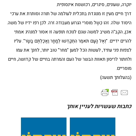
יוקרה, שעונים, סיגרים, רכושנות אינסופית.
דרך חיים מעין זו מנוגדת בתכלית לעולמה של תורה וסותרת את ערכי
היסוד שלה. זהו כֵּשֶל מוסרי הגרוע מעבודה זרה. לכן רפו ידיו של משה.
אכן, הקב"ה משיב למשה שגם לנוכח תופעה זו אסור למנהיג אמתי
להרים ידיים. "וְאֶל הָעָם תֹּאמַר הִתְקַדְּשׁוּ לְמָחָר וַאֲכַלְתֶּם בָּשָׂר". עליו
לצפות פני עתיד, לעשות הכל למען "מחר" טוב יותר, לחנך את עמו
ולחתור לריסון תאוות הבשר של העם והמרתה בחיים של קדושה, חיים
מוסריים.
(בהעלותך תשעה)
כתבות שעשויות לעניין אותך