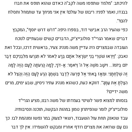
להיכתב: "מלמד שתפסו משה לקב"ה כאדם שהוא תופס את חברו
בבגדו, ואמר לפניו: ריבונו של עולם! אין אני מניחך עד שתמחל ותסלח
להם!".
כפי שהעיר הרב אבישי דוד, בספרו היפה "דרֹש דרש יוסף", המקבץ
דברים שאמר הגרי"ד סולובייצ'יק, הדברים קשים שבעתיים לנוכח
העובדה שבמצרים היה עדיין משה מנהיג צעיר, בראשית דרכו, ובכל זאת
נאבק: "וַיִּרְאוּ שֹׁטְרֵי בְנֵי יִשְׂרָאֵל אֹתָם בְּרָע לֵאמֹר לֹא תִגְרְעוּ מִלִּבְנֵיכֶם דְּבַר
יוֹם בְּיוֹמוֹ…. ויּשָׁב מֹשֶׁה אֶל ה' וַיֹּאמַר: אֲ-דֹנָי, לָמָה הֲרֵעֹתָה לָעָם הַזֶּה לָמָּה
זֶּה שְׁלַחְתָּנִי. וּמֵאָז בָּאתִי אֶל פַּרְעֹה לְדַבֵּר בִּשְׁמֶךָ הֵרַע לָעָם הַזֶּה וְהַצֵּל לֹא
הִצַּלְתָּ אֶת עַמֶּךָ". דווקא כעת, כשהוא מנהיג עתיר ניסיון, שבע ימים, מרים
משה ידיים?
בנסותו למצוא פשר לשינוי בעמדתו של משה רבנו, מציע הגרי"ד
סולובייצ'יק לומר שהפיתרון טמון במהות הבקשה, תוכנה ונסיבותיה.
עבד שנאנק תחת עול השעבוד, רשאי לצעוק במר נפשו ומנהמת לבו. כך
גם עַם שרואה את מצרים רודף אחריו ומבקש להשמידו. אין לך דבר