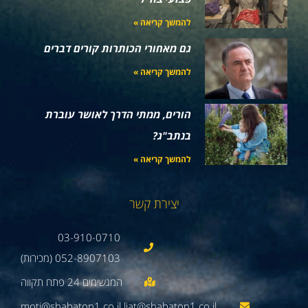
להמשך קריאה »
גם מאחורי הכותרות קורים דברים
להמשך קריאה »
הורים, ממתי הדרך לאושר עוברת
בנתב"ג?
להמשך קריאה »
יצירת קשר
03-910-0710
052-8907103 (מכירות)
moti@shabaton1.co.il liat@shabaton1.co.il