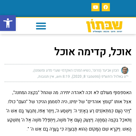
פתח סרגל
אוכל, קדימה אוכל
הכהן אביעד (פרופ', נשיא המרכז האקדמי שערי מדע ומשפט)
י״ט באלול ה׳תש״פ (ספטמבר 8, 2020)
8:19 am
אין תגובות
האספסוף מעולם לא זכה לאהדה יתירה. מה שהחל "בקצה המחנה",
אצל אותו "קומץ אוהדים" של ימינו, היה לסממן ההיכר של "העם" כולו.
"וַיְהִי הָעָם כְּמִתְאֹנְנִים רַע בְּאָזְנֵי ה'. וַיִּשְׁמַע ה', וַיִּחַר אַפּוֹ, וַתִּבְעַר בָּם אֵשׁ ה'
וַתֹּאכַל בִּקְצֵה הַמַּחֲנֶה. וַיִּצְעַק הָעָם אֶל מֹשֶׁה, וַיִּתְפַּלֵּל מֹשֶׁה אֶל ה' וַתִּשְׁקַע
הָאֵשׁ. וַיִּקְרָא שֵׁם הַמָּקוֹם הַהוּא תַּבְעֵרָה כִּי בָעֲרָה בָם אֵשׁ ה' ".