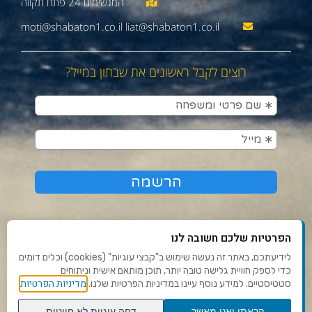
moti@shabaton1.co.il liat@shabaton1.co.il
רוצים לקבל ראשונים את שבתון במייל?
הפרטיות שלכם חשובה לנו
לידיעתכם, באתר זה נעשה שימוש ב"קבצי עוגיות" (cookies) וכלים דומים
כדי לספק חוויית גלישה טובה יותר, תוכן מותאם אישית וניתוחים
תנאי שימוש ומדיניות פרטיות
מדיניות הפרטיות
סטטיסטיים. למידע נוסף עיינו במדיניות הפרטיות שלנו.
פנו אלינו
קראתי ואני מאשר
דחה עוגיות לא חיוניות