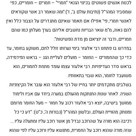
לכנות אנשים פשוטים בכינוי הגנאי "חמרי" – חמרים – חומריים, כפי
שמסביר המהר"ל (נתיבות עולם ב', ז'):"ומה שאמר רב אשי שקוראים
לאנשי חמרי, פי' אפילו אם תאמר שאינם מתגדרים על הצבור כלל ואין
להם גאוה, מ"מ שאר הבריות נחשבים אליהם בערך מעלתן כמו שהם
חמריים, ודבר זה יוציאם מן מדת הפשיטות".
במדרש בו פתחנו רבי אלעזר בימי נערותו זולל לחם, משוקע בחומר, עד
כדי כך שהחמורים – החומר – מועלים לעליית הגג – בראש הפירמידה,
בראש סדר העדיפויות. רבי אלעזר עצמו עומד מתחת לחמורים, הוא
משועבד לחומר, הוא שבוי בתאוותיו.
בשלבים מתקדמים יותר בחייו של רבי אלעזר הוא עובר אל הקיצוניות
השניה. לאחר שנות התנתקות מהעולם במערה ביחד עם אביו ולימוד
ממושך בישיבה, יוצא רבי אלעזר רכוב על חמור – מעל החומר מרומם
ומנותק מהוויית העולם, ובלשון המהר"ל (גבורות ה', כ"ט): "דע כי כל
רכיבה הוא מורה על שהרוכב נבדל מן אשר רוכב עליו ומתעלה עליו …
שזה מורה שהוא רוכב על החמרית, מתנשא עליו ורוכב עליו לפי שהוא