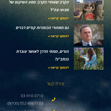
הקרב שאחרי הקרב: מסע השיקום של
פצועי צה"ל
להמשך קריאה »
גם מאחורי הכותרות קורים דברים
להמשך קריאה »
הורים, ממתי הדרך לאושר עוברת
בנתב"ג?
להמשך קריאה »
יצירת קשר
03-910-0710
052-8907103 (מכירות)