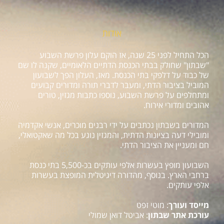
אודות
הכל התחיל לפני 25 שנה, אז הוקם עלון פרשת השבוע
"שבתון" שחולק בבתי הכנסת הדתיים הלאומיים, שקנה לו שם
של כבוד על דלפקי בתי הכנסת. מאז, העלון הפך לשבועון
המוביל בציבור הדתי, ומעבר לדברי תורה ומדורים קבועים
ומתחלפים על פרשת השבוע, נוספו כתבות מגזין, טורים
אהובים ומדורי אירוח.
המדורים בשבתון נכתבים על ידי רבנים מוכרים, אנשי אקדמיה
ומובילי דעה בציונות הדתית, והמגזין נוגע בכל מה שאקטואלי,
חם ומעניין את הציבור הדתי.
השבועון מופץ בעשרות אלפי עותקים בכ-5,500 בתי כנסת
ברחבי הארץ. בנוסף, מהדורה דיגיטלית המופצת בעשרות
אלפי עותקים.
מייסד ועורך
: מוטי זפט
עורכת אתר שבתון
: אביטל דואן שמולי