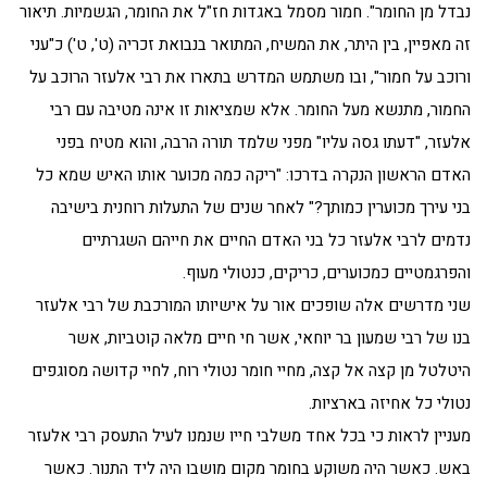
נבדל מן החומר". חמור מסמל באגדות חז"ל את החומר, הגשמיות. תיאור
זה מאפיין, בין היתר, את המשיח, המתואר בנבואת זכריה (ט', ט') כ"עני
ורוכב על חמור", ובו משתמש המדרש בתארו את רבי אלעזר הרוכב על
החמור, מתנשא מעל החומר. אלא שמציאות זו אינה מטיבה עם רבי
אלעזר, "דעתו גסה עליו" מפני שלמד תורה הרבה, והוא מטיח בפני
האדם הראשון הנקרה בדרכו: "ריקה כמה מכוער אותו האיש שמא כל
בני עירך מכוערין כמותך?" לאחר שנים של התעלות רוחנית בישיבה
נדמים לרבי אלעזר כל בני האדם החיים את חייהם השגרתיים
והפרגמטיים כמכוערים, כריקים, כנטולי מעוף.
שני מדרשים אלה שופכים אור על אישיותו המורכבת של רבי אלעזר
בנו של רבי שמעון בר יוחאי, אשר חי חיים מלאה קוטביות, אשר
היטלטל מן קצה אל קצה, מחיי חומר נטולי רוח, לחיי קדושה מסוגפים
נטולי כל אחיזה בארציות.
מעניין לראות כי בכל אחד משלבי חייו שנמנו לעיל התעסק רבי אלעזר
באש. כאשר היה משוקע בחומר מקום מושבו היה ליד התנור. כאשר