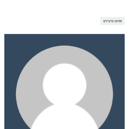
פנינה נויבירט