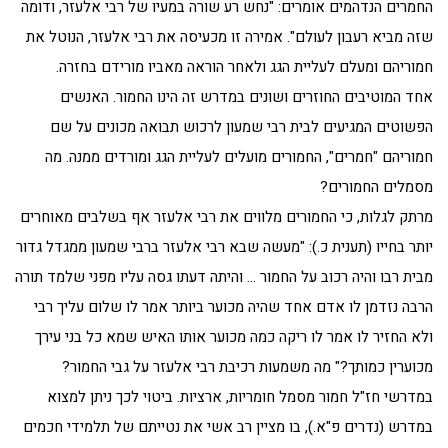
החמרים הנדהמים אומרים: "נחש רע שורה במעיו של רבי אלעזר, ודומה
שזה מביא רעבון לעולם". אמירה זו מכעיסה את רבי אלעזר, הנוטל את
חמוריהם ומעלם לעליית הגג ולאחר הוראה מאביו מורידם בחזרה.
אחד המוטיבים החוזרים ושונים במדרש זה הינו החמור. האנשים
הפשוטים המגיעים לבית רבי שמעון לרכוש תבואה מכונים על שם
חמוריהם "חמרים", החמורים מועלים לעליית הגג ומורדים ממנה. מה
מסמלים החמורים?
מרתק לגלות, כי החמורים מלווים את רבי אלעזר אף בשלבים מאוחרים
יותר בחייו (תענית כ.): "מעשה שבא רבי אלעזר ברבי שמעון ממגדל גדור
מבית רבו והיה רכוב על החמור … והיתה דעתו גסה עליו מפני שלמד תורה
הרבה נזדמן לו אדם אחד שהיה מכוער ביותר אמר לו שלום עליך רבי
ולא החזיר לו אמר לו ריקה כמה מכוער אותו האיש שמא כל בני עירך
מכוערין כמותך?" מה משמעות רכיבת רבי אלעזר על גבי החמור?
במדרשי חז"ל חמור מסמל חומריות, ארציות. ביטוי לכך ניתן למצוא
במדרש (נדרים פ"א.), בו מציין רב אשי את נטייתם של תלמידי חכמים