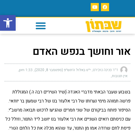
פתח סרגל
אור וחושך בנפש האדם
ד"ר פנינה נויבירט
י״ט באלול ה׳תש״פ (ספטמבר 8, 2020)
1:33 pm
אין תגובות
בשבוע שעבר הבאתי מדברי האגדה ֹׁ(שיר השירים רבה ה.) המגוללת
פרשה תמוהה מימי נערותו של רבי אלעזר בנו של רבי שמעון בר יוחאי.
הסיפור פותח בביקורם של שני חמרים שהגיעו לרכוש תבואה מרשב"י.
עם כניסתם רואים השניים את רבי אלעזר בנו יושב ליד התנור, וזולל כל
פיסת לחם שרודה אמו מן התנור, עד שהוא מכלה את כל הלחם הטרי.