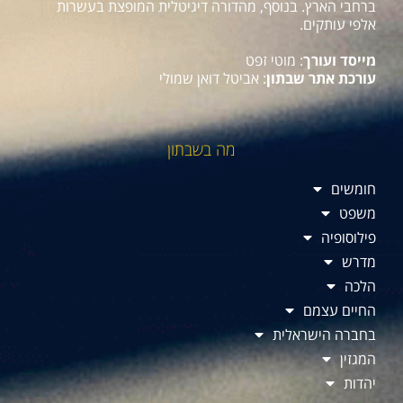
ברחבי הארץ. בנוסף, מהדורה דיגיטלית המופצת בעשרות
אלפי עותקים.
מייסד ועורך
: מוטי זפט
עורכת אתר שבתון
: אביטל דואן שמולי
מה בשבתון
חומשים
משפט
פילוסופיה
מדרש
הלכה
החיים עצמם
בחברה הישראלית
המגזין
יהדות