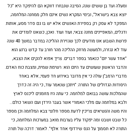
ומעלה ועד בן ששים שנה; הסיבה שנבחרו דווקא הם להיפקד היא "כל
יוצא צבא בישראל", ובימי המקרא נשים אינם חלק ממחנה המלחמה;
המפקד לא עסק רק בספירת האנשים אלא יש בו גם סדר מסע, אותות
ודגלים, המאפיינים מחנה צבאי; ועוד ועוד. ואכן, כשאנו לומדים את
פרשת השבוע אנו מודעים לכך שגזירת ההליכה במדבר במשך 40 שנה
עוד לא נגזרה, ולמעשה מרחק ההליכה מהר חורב עד קדש ברנע הוא
"אחד עשר יום" כנאמר בספר דברים. צריך אפוא להקים את הצבא,
והדבר הראשון שעושים עד היום הוא: רשימת שמית, ומצבת כוח האדם.
מדברי הרמב"ן עולה כי אין מדובר באירוע חד פעמי, אלא באחד
היסודות הגדולים של התורה: "ויתכן שנאמר עוד, כי היה זה כדרך
שהמלכות עושה בבואם למלחמה. כי עתה היו מזומנים ליכנס לארץ
ולבא במלחמה עם מלכי האמורי אשר בעבר הירדן ועם השאר כולם…
והיו משה והנשיאים צריכין לדעת מספר חלוצי צבא המלחמה וכן מספר
כל שבט ושבט ומה יפקוד עליו בערבות מואב במערכות המלחמה, כי
התורה לא תסמוך על הנס שירדוף אחד אלף". לאמור: דרכה של תורה