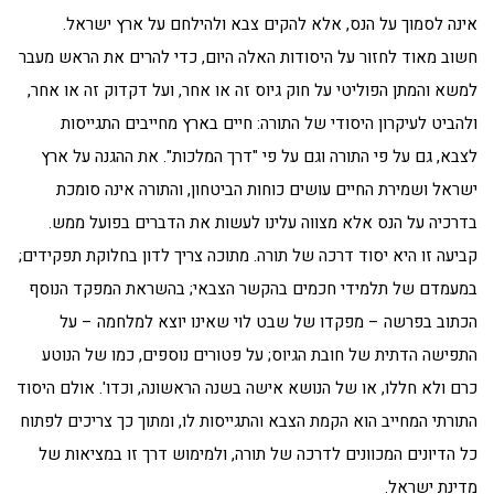
אינה לסמוך על הנס, אלא להקים צבא ולהילחם על ארץ ישראל.
חשוב מאוד לחזור על היסודות האלה היום, כדי להרים את הראש מעבר
למשא והמתן הפוליטי על חוק גיוס זה או אחר, ועל דקדוק זה או אחר,
ולהביט לעיקרון היסודי של התורה: חיים בארץ מחייבים התגייסות
לצבא, גם על פי התורה וגם על פי "דרך המלכות". את ההגנה על ארץ
ישראל ושמירת החיים עושים כוחות הביטחון, והתורה אינה סומכת
בדרכיה על הנס אלא מצווה עלינו לעשות את הדברים בפועל ממש.
קביעה זו היא יסוד דרכה של תורה. מתוכה צריך לדון בחלוקת תפקידים;
במעמדם של תלמידי חכמים בהקשר הצבאי; בהשראת המפקד הנוסף
הכתוב בפרשה – מפקדו של שבט לוי שאינו יוצא למלחמה – על
התפישה הדתית של חובת הגיוס; על פטורים נוספים, כמו של הנוטע
כרם ולא חללו, או של הנושא אישה בשנה הראשונה, וכדו'. אולם היסוד
התורתי המחייב הוא הקמת הצבא והתגייסות לו, ומתוך כך צריכים לפתוח
כל הדיונים המכוונים לדרכה של תורה, ולמימוש דרך זו במציאות של
מדינת ישראל.