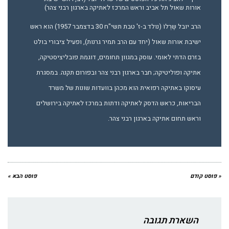
אורות שאול תל אביב וראש המרכז לאתיקה בארגון רבני צהר)
הרב יובל שֶרְלוֹ (נולד ב-ז' טבת תשי"ח 30 בדצמבר 1957) הוא ראש
ישיבת אורות שאול (יחד עם הרב תמיר גרנות), ופעיל ציבורי בולט
בזרם הדתי לאומי. עוסק במגוון תחומים, דוגמת פובליציסטיקה,
אתיקה ופוליטיקה; חבר בארגון רבני צהר ובפורום תקנה. במסגרת
עיסוקו באתיקה רפואית הוא מכהן בוועדות שונות של משרד
הבריאות, כראש הדסק לאתיקה ודתות במרכז לאתיקה בירושלים
וראש תחום אתיקה בארגון רבני צהר.
« פוסט קודם
פוסט הבא »
השארת תגובה