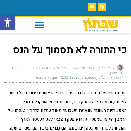
פתח סרגל
כי התורה לא תסמוך על הנס
שרלו יובל (רב, ראש ישיבת אורות שאול תל אביב וראש המרכז לאתיקה בארגון
רבני צהר)
י״ז באלול ה׳תש״פ (ספטמבר 6, 2020)
12:33 pm
אין תגובות
המפקד בתחילת ספר במדבר העמיד בפני הראשונים יסוד גדול שיש
לפענחו, והוא הסיבה למפקד זה, ומהן מטרותיו העיקריות. מבין
האפשרויות השונות שנאמרו משכנעת מאוד עמדת הרמב"ן. טענתו של
הרמב"ן הייתה שמפקד זה הוא מפקד צבאי לפני הכניסה לארץ.
ההוכחות לכך הן שהנפקדים שנמנו הם גברים בלבד מבן עשרים שנה