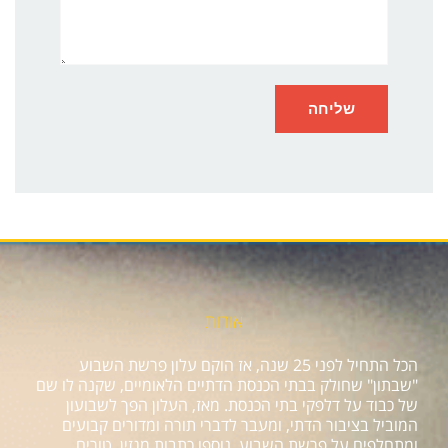
אודות
הכל התחיל לפני 25 שנה, אז הוקם עלון פרשת השבוע
"שבתון" שחולק בבתי הכנסת הדתיים הלאומיים, שקנה לו שם
של כבוד על דלפקי בתי הכנסת. מאז, העלון הפך לשבועון
המוביל בציבור הדתי, ומעבר לדברי תורה ומדורים קבועים
ומתחלפים על פרשת השבוע, נוספו כתבות מגזין, טורים