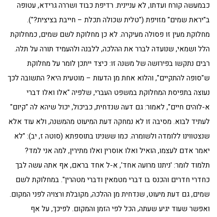
כבמעשה קורח ועדתו, לא עניינית. רדיפת כבוד ושררה גרידא, עטופה
ב"יראת שמים" מזויפת ("טלית שכולה תכלת – חייבת בציצית?").
מחלוקת מעין זו פסולה מעיקרה. לא כן מחלוקת לשם שמים, כמחלוקת
הלל ושמאי, שנועדה לברר את ההלכה, ללבנה ולהעמיד תורה על תלה.
רבים נתקשו בפירושה של משנה זו: כיצד ייתכן לומר על מחלוקת
ש"סופה להתקיים", והלוא אחת מן הדעות – מוטעית היא? התשובה לכך
נעוצה בתפיסת המחלוקת במשפט העברי, שלפיה "אלו ואלו דברי
א-לוהים חיים", לאמור: גם דעה שנדחית, כביכול, יכול שיהא לה "קיום"
לעתיד לבוא. מסיבה זו לא נמחקה דעת המיעוט מהמשנה, ולא עוד אלא
שנצטווינו ללומדה ולשומרה. כמו ששנינו בתוספתא (סוטה ז, יב): "לא
יאמר אדם לעצמו, הואיל ואלו אוסרין ואלו מתירין, למה אני למד?
תלמוד לומר: 'ניתנו מרועה אחד', א-ל אחד בראם, אף אתה עשה לבך
כחדרי חדרים והכנס בו דברי מטמאין ודברי מטהרין". במחלוקת לשם
שמים, גם דעת מיעוט, שנדחית מן ההלכה, מקובלת ורצויה לפני המקום.
ואפשר שעוד יגיע שעתה, הכל לפי הזמן והמקום. לפיכך, על אף