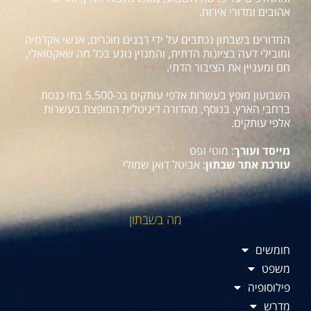
אהובים ומדורי אירוח.
המדורים בשבתון נכתבים על ידי רבנים מוכרים, אנשי אקדמיה
ומובילי דעה בציונות הדתית, והמגזין נוגע בכל מה שאקטואלי,
חם ומעניין את הציבור הדתי.
השבועון מופץ בעשרות אלפי עותקים בכ-5,500 בתי כנסת
ברחבי הארץ. בנוסף, מהדורה דיגיטלית המופצת בעשרות
אלפי עותקים.
מייסד ועורך
: מוטי זפט
עורכת אתר שבתון
: אביטל דואן שמולי
מה בשבתון
חומשים
משפט
פילוסופיה
מדרש