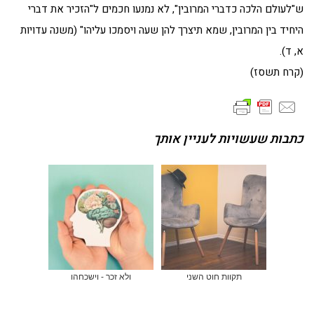
ש"לעולם הלכה כדברי המרובין", לא נמנעו חכמים ל"הזכיר את דברי
היחיד בין המרובין, שמא תיצרך להן שעה ויסמכו עליהו" (משנה עדויות
א, ד).
(קרח תשסז)
כתבות שעשויות לעניין אותך
תקוות חוט השני
ולא זכר - וישכחהו