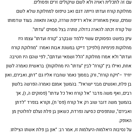
עם זה לתכלית ראויה ולא לשם שיקולים זרים ופסולים.
מחלוקת קורח ועדתו הייתה דגם ואב טיפוס למחלוקת שלא לשם
שמים, שאין מאחוריה אלא רדיפת שררה, קנאה ותאווה. בעוד שדמותו
של קורח זכתה להארה גדולה, נותרה בצל מסוים "עדתו".
עיון בפשט הפסוקים עשוי ללמד שבקרב "קורח ועדתו" עצמו היו
מחלוקות פנימיות (ולפיכך דייקו במשנת אבות ואמרו: "מחלוקת קורח
ועדתו" ולא אמרו מחלוקת "הלל ושמאי ועדתם", לפי שהם היו חטיבה
אחת, ואילו בין "קורח" לבין "עדתו" היו מחלוקות): בראשית נאמרה לשון
יחיד –"ויקח קורח", ורק בסמוך נאמר שחברו אליו גם "דתן, ואבירם, ואון
בן פלת, ואנשים מבני ישראל". בהמשך אמנם נאמרה הפרשה בלשון
רבים, ואף משה מדבר "אל קורח ואל כל עדתו" (פסוקים ה, ו), אך
בהמשך משה דובר שוב רק אל קורח (פס' ח), וקורא בנפרד "לדתן
ואבירם", שנתפסים כסיעה נפרדת, כשאון בן פלת נעלם לחלוטין מן
האופק.
על נסיבות היאלמות-היעלמות זו, אמר רב: "און בן פלת אשתו הצילתו.