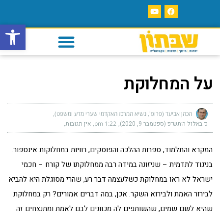
פתח סרגל
על המחלוקת
הכהן אביעד (פרופ', נשיא המרכז האקדמי שערי מדע ומשפט)
כ׳ באלול ה׳תש״פ (ספטמבר 9, 2020)
1:22 pm
אין תגובות
המקרא והתלמוד, ספרות ההלכה והפוסקים, רוויות במחלוקות אינספור.
בניגוד לתדמית – שניזונה במידה רבה ממחלוקתו של קורח – חכמי
ישראל לא ראו במחלוקת כשלעצמה דבר רע, שהרי מסוגלת היא להביא
לבירור האמת ולבירוא השקר. אכן, במה דברים אמורים? רק במחלוקת
שהיא לשם שמים, שהשותפים לה מכוונים לבם לאמת ומתנצחים זה