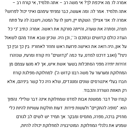
אמרה לו: מה איכפת לך? אי משה רב – אתה תלמיד, אי קורח רב –
אתה תלמיד. אמר לה: ומה אעשה, כבר נמניתי עימהם ואיני יכול לפרוש?
אמרה לו: אני אצילך. השקתו יין, וישן לו על המטה, וישבה לה על פתח
חצרה, וסתרה את שערה, והייתה סורקת את ראשה. אמרה: כתיב 'כי כל
העדה כולם קדושים ובתוכם ה' ', וכן היה. שכיון שבא אחד מהם לשאול
על און, היה רואה את האישה פרועת ראש וחוזר לאחוריו. בין כך ובין כך
ניצל" (ואגב דרכנו למדנו, עד כמה "קדושים" היו קורח ומרעיו, שנזהרו
זהירות יתירה מפני הסתכלות בשער אשת איש, אך לא מנעו עצמם מן
המחלוקת ומערעור על משה רבנו קדוש ה'). למחלוקת-מפלגת קורח
חברו בעלי אינטרסים שונים ומנוגדים, שלא היה כל קשר ביניהם, אלא
רק תאוות השררה והכבוד.
קצרו של דבר: ממשנת אבות למדנו שמחלוקת אינה דבר שלילי. נהפוך
הוא: "סופה להתקיים" ולעשות פירות. דעות חולקות עשויות להיות כלי
מחזיק ברכה, מפרה, מתסיס ומבקר. אך תמיד יש לשים לב לגורם
שמניע את גלגלי המחלוקת. המוטיבציה למחלוקת יכולה להיות,