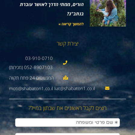
הורים, ממתי הדרך לאושר עוברת
בנתב"ג?
להמשך קריאה »
יצירת קשר
03-910-0710
052-8907103 (מכירות)
moti@shabaton1.co.il liat@shabaton1.co.il
רוצים לקבל ראשונים את שבתון במייל?