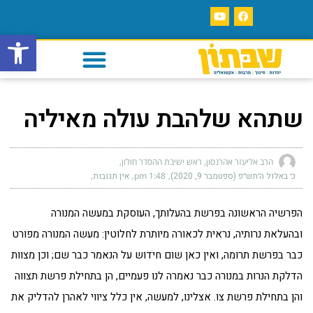
פתח סרגל
שתהא שלהבת עולה מאיליה
הרב אליעזר אהרנסון, ראש ישיבת ההסדר חולון
כ׳ באלול ה׳תש״פ (ספטמבר 9, 2020)
1:48 pm
אין תגובות
הפרשיה הראשונה בפרשת בהעלותך, העוסקת במעשה המנורה
ובהעלאת נרותיה, נראית לכאורה מיותרת לחלוטין: מעשה המנורה מפורט
כבר בפרשת תרומה, ואין כאן שום חידוש על הנאמר כבר שם; וכן מצוות
הדלקת הנרות במנורה כבר נאמרה לנו פעמיים, הן בתחילת פרשת תצווה
והן בתחילת פרשת צו. אצלינו, למעשה, אין כלל ציווי לאהרן להדליק את