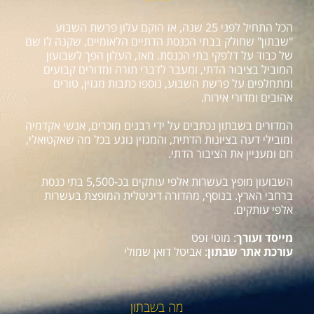
הכל התחיל לפני 25 שנה, אז הוקם עלון פרשת השבוע
"שבתון" שחולק בבתי הכנסת הדתיים הלאומיים, שקנה לו שם
של כבוד על דלפקי בתי הכנסת. מאז, העלון הפך לשבועון
המוביל בציבור הדתי, ומעבר לדברי תורה ומדורים קבועים
ומתחלפים על פרשת השבוע, נוספו כתבות מגזין, טורים
אהובים ומדורי אירוח.
המדורים בשבתון נכתבים על ידי רבנים מוכרים, אנשי אקדמיה
ומובילי דעה בציונות הדתית, והמגזין נוגע בכל מה שאקטואלי,
חם ומעניין את הציבור הדתי.
השבועון מופץ בעשרות אלפי עותקים בכ-5,500 בתי כנסת
ברחבי הארץ. בנוסף, מהדורה דיגיטלית המופצת בעשרות
אלפי עותקים.
מייסד ועורך
: מוטי זפט
עורכת אתר שבתון
: אביטל דואן שמולי
מה בשבתון