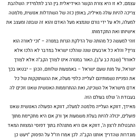
עצמם; לא זו היא צורת הקשר האידיאלית בין הרב לתלמידיו: השלהבת
צריכה להיות עולה מאיליה, באופן כזה של השתדלות אנושית, מלמטה
למעלה, ולא על ידי גורם שנמצא מעל האדם והוא זה שבונה ומעצב את
אישיותו ואת התקדמותו.
זוהי למעשה כל מהותה של הדלקת הנרות במנורה – "וכי לאורה הוא
צריך? והלא כל ארבעים שנה שהלכו ישראל במדבר לא הלכו אלא
לאורו!" (שבת כב ע"ב), האור במנורה אינו לצורך הקב"ה אלא לצורך
ישראל, על מנת שעם ישראל – באמצעות שלוחם, הכהן – יבטאו בכך
את הפניית נשמותיהם לעלייה כלפי מעלה, את ההשתוקקות של כל
אדם מישראל אל השכינה, ואת ההתרוממות האנושית שאנו זוכים לה
בעבודת ה' שלנו בעולם הזה.
מאידך, דווקא העלייה מלמטה למעלה, דווקא הפעולה האנושית שאנו
פועלים, יכולה להיות בעלת משמעות אך ורק אם היא מתקיימת מתוך
התבטלות לרצון ה', דווקא אם היא מתנהלת בתוך דפוסי המצוות המאד
מוגדרות שהדריך אותנו הקב"ה. לכן אמרו חז"ל על הפסוק "ויעש כן