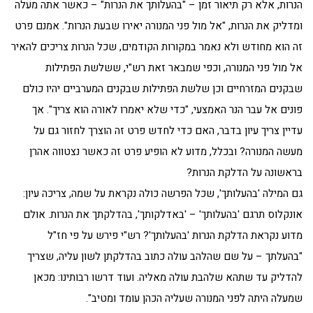
הנרות, אלא רק תיאור זמן – "בהעלותך את הנרות" – כאשר אתה מעלה
ומדליק את הנרות, "אל מול פני המנורה יאירו שבעת הנרות". אמנם פרט
זה הוא מחודש ולא נאמר במקורות הקודמים, שכל הנרות צריכים להאיר
אל מול פני המנורה, וכפי שמבאר זאת רש"י, ששלשת הפתילות
שבקנים המזרחיים וכן שלשת הפתילות שבקנים המערביים יהיו כולם
פונים אל עבר הנר האמצעי, "כדי שלא יאמרו לאורה הוא צריך". אך
עדיין צריך עיון בדבר, האם כדי לחדש פרט זה הוצרך לחזור גם על
מעשה המנורה? ובכלל, מדוע לא הופיע פרט זה כאשר נצטווה אהרן
בראשונה על הדלקת הנרות?
גם המילה 'בהעלותך', שכל הפרשה כולה נקראת על שמה, צריכה עיון:
אונקלוס תרגם 'בהעלותך' – 'באדלקותך', בהדלקתך את הנרות. אולם
מדוע נקראת הדלקת הנרות 'בהעלותך'? רש"י פירש על פי חז"ל
"בהעלתך – על שם שהלהב עולה כתוב בהדלקתן לשון עליה, שצריך
להדליק עד שתהא שלהבת עולה מאליה. ועוד דרשו רבותינו: מכאן
שמעלה היתה לפני המנורה שעליה הכהן עומד ומטיב".