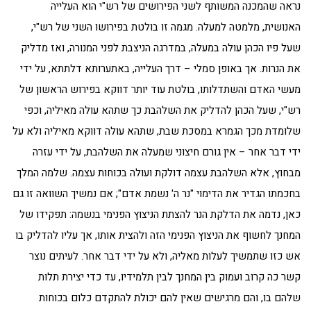
נראה שהמכנה המשותף לשני הפירושים של רש"י הוא העלייה
האנושית, מלמטה למעלה. מגמה זו בולטת בפירושו השני של רש"י,
שעל פיו הכהן עולה במעלה, במדרגה הניצבת לפני המנורה, ואז מדליק
את הנרות. אך באופן סמלי – דרך העלייה, באתערותא דלתתא, על ידי
מעשי האדם והשתדלותו, בולטת עוד יותר דווקא בפירוש הראשון של
רש"י, שעל הכהן להדליק את השלהבת כך שתהא עולה מאיליה, וכפי
שלומדת מכך הגמרא במסכת שבת, שתהא עולה דווקא מאיליה ולא על
ידי דבר אחר – אין גורם חיצוני שמעלה את השלהבת, על ידי עזרה
מבחוץ, אלא השלהבת עצמה דולקת ועולה בכוחות עצמה. שלמה המלך
בחכמתו הגדיר את הדימוי "נר ה' נשמת אדם"; אם נמשיך השוואה זו גם
כאן, נדמה את הדלקת הנר להצתת הניצוץ הפנימי בנשמה: תפקידו של
המחנך לחשוף את הניצוץ הפנימי הזה ולהצית אותו, אך עליו להדליק בו
אש כזו שתמשיך לעלות מאליה, ולא על ידי דבר אחר. לעיתים נוצר
קשר כה קרוב ועמוק בין המחנך לבין תלמידיו, עד כדי יצירת תלות
שלהם בו, והם מרגישים שאין להם יכולת להתקדם כלום בכוחות