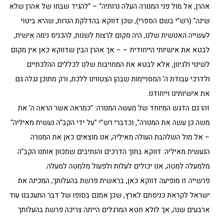
אהרן, אל מול פני המנורה העלה נרותיה" – "להגיד שבחו של אהרן שלא
שינה" (רש"י בשם הספרי), שכן דווקא בהדלקת הנרות, שהיא ביטוי
לעשייה האנושית שלנו, היה מקום לרצות לשנות, להכניס נימה אישית,
לבטא את אישיותי הייחודית – – אך אהרן הבין שדווקא כאן אין מקום
לשינוי ולגיוון, אלא לבטא את המחויבות שלנו לכללים ההלכתיים
ולדרכי עבודת ה' המסויימות שבהן הצטווינו ללכת, ורק מתוכן נגלה גם
את אישיותינו וייחודנו.
זהו גם הדגש המיוחד של מעשה המנורה: "כמראה אשר הראה ה' את
משה כן עשה את המנורה", וכדברי רש"י "על ידי הקב"ה נעשית מאיליה"
– אל מול השלהבת העולה מאיליה, אנו מוצאים כאן את המנורה
הנעשית מאיליה: דווקא בתוך הדרכים והנתיבים שמכוון אותנו הקב"ה
מלמעלה למטה, אנו יכולים לעלות ולפעול מלמטה למעלה.
פרשייה זו מופיעה דווקא כאן, בראשית פרשת בהעלותך, המכינה את
ישראל לקראת כניסתם לארץ, שכן אמנם בסופו של דבר התעכבנו עוד
ארבעים שנה, אך לולא חטא המרגלים הייתה צריכה פרשת בהעלותך