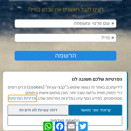
רוצים לקבל ראשונים את שבתון במייל?
הפרטיות שלכם חשובה לנו
לידיעתכם, באתר זה נעשה שימוש ב"קבצי עוגיות" (cookies) וכלים דומים
כדי לספק חוויית גלישה טובה יותר, תוכן מותאם אישית וניתוחים
תנאי שימוש ומדיניות פרטיות
מדיניות הפרטיות
סטטיסטיים. למידע נוסף עיינו במדיניות הפרטיות שלנו.
פנו אלינו
קראתי ואני מאשר
דחה עוגיות לא חיוניות
הצהרת נגישות
גלילה
התאמת העדפות
WhatsApp
Facebook
Email
Twitter
לראש
שנו העדפות פרטיות
Ⓒ 2020 - כל הזכויות שמורות לשבתון