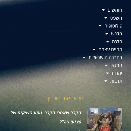
חומשים
משפט
פילוסופיה
מדרש
הלכה
החיים עצמם
בחברה הישראלית
המגזין
יהדות
תרבות
חדש באתר שבתון
הקרב שאחרי הקרב: מסע השיקום של
פצועי צה"ל