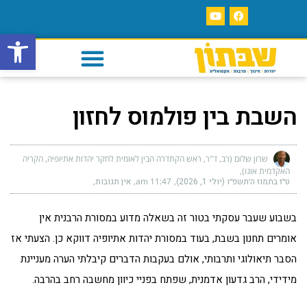
פתח סרגל
השבת בין פולמוס לחזון
שרון שלום (רב, ד"ר, ראש הקתדרה הבין לאומית לחקר יהדות אתיופיה, הקריה
האקדמית אונו)
ט״ז בתמוז ה׳תשפ״ו (יולי 1, 2026)
11:47 am
אין תגובות
בשבוע שעבר עסקתי בטור זה בשאלה מדוע במסורת הרבנית אין
אומרים תחנון בשבת, בעוד במסורת יהדות אתיופיה דווקא כן. הצעתי אז
הסבר תיאולוגי ותרבותי, אולם בעקבות הדברים קיבלתי הערה מעניינת
מידידי, הרב גדעון אדמנית, שפתח בפניי כיוון מחשבה רחב בהרבה.