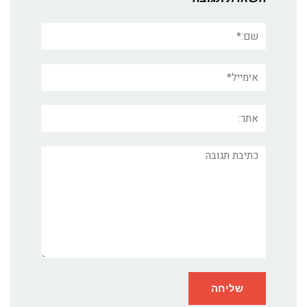
שם:*
אימייל*
אתר:
תגובה