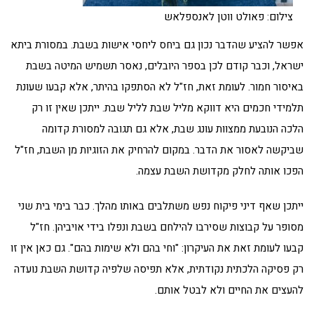
צילום: פאולט ווטן לאנספלאש
אפשר להציע שהדבר נכון גם ביחס ליחסי אישות בשבת. במסורת ביתא
ישראל, וכבר קודם לכן בספר היובלים, נאסר תשמיש המיטה בשבת
באיסור חמור. לעומת זאת, חז"ל לא הסתפקו בהיתר, אלא קבעו שעונת
תלמידי חכמים היא דווקא מליל שבת לליל שבת. ייתכן שאין זו רק
הלכה הנובעת ממצוות עונג שבת, אלא גם תגובה למסורת קדומה
שביקשה לאסור את הדבר. במקום להרחיק את הזוגיות מן השבת, חז"ל
הפכו אותה לחלק מקדושת השבת עצמה.
ייתכן שאף דיני פיקוח נפש משתלבים באותו מהלך. כבר בימי בית שני
מסופר על קבוצות שסירבו להילחם בשבת ונפלו בידי אויביהן. חז"ל
קבעו לעומת זאת את העיקרון: "וחי בהם ולא שימות בהם". גם כאן אין זו
רק פסיקה הלכתית נקודתית, אלא תפיסה שלפיה קדושת השבת נועדה
להעצים את החיים ולא לבטל אותם.