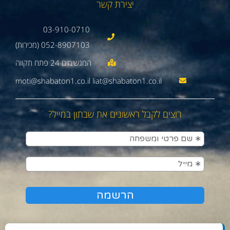
יצירת קשר
03-910-0710
052-8907103 (מכירות)
moti@shabaton1.co.il liat@shabaton1.co.il
רוצים לקבל ראשונים את שבתון במייל?