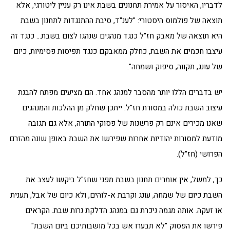
לדבריו, האיסור על אמירת תחנונים בשבת אינו רק עניין ליטורגי, אלא
תוצאה של פולמוס היסטורי: "לענ"ד, סיבת ההתנגדות לתחנון בשבת
היא תוצאה של מאבק חז"ל כנגד מנהגים שנהגו לצום בשבת… כנגד זה
עיצבו חכמים את השבת, כחלק ממאבקם כנגד תפיסות פסימיות, כיום
של עונג, תקווה, סיפוק ושמחה".
יש בדברים הללו יותר מהסבר למנהג אחד. הם מציעים מפתח להבנת
עיצוב השבת כולה במסורת חז"ל. ייתכן שחלק מן ההלכות והמנהגים
שאנו מכירים אינם רק פרשנות של פסוקי התורה, אלא גם תגובה
מודעת למסורות יהודיות אחרות שפירשו את השבת באופן שונה מהזרם
הפרושי (חז"ל).
כך, למשל, אין אומרים תחנון בשבת מפני שחז"ל ביקשו לעצב את
השבת כיום של שמחה, עונג וקרבת א-לוהים, ולא כיום של אבל, תענית
או זעקה. אותה מגמה ניכרת גם במנהג הדלקת נרות שבת. הקראים
פירשו את הפסוק "לא תבערו אש בכל מושבותיכם ביום השבת"