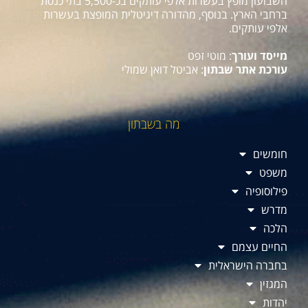
השבועון מופץ בעשרות אלפי עותקים בכ-5,500 בתי כנסת
ברחבי הארץ. בנוסף, מהדורה דיגיטלית המופצת בעשרות
אלפי עותקים.
מייסד ועורך
: מוטי זפט
עורכת אתר שבתון
: אביטל דואן שמולי
מה בשבתון
חומשים
משפט
פילוסופיה
מדרש
הלכה
החיים עצמם
בחברה הישראלית
המגזין
יהדות