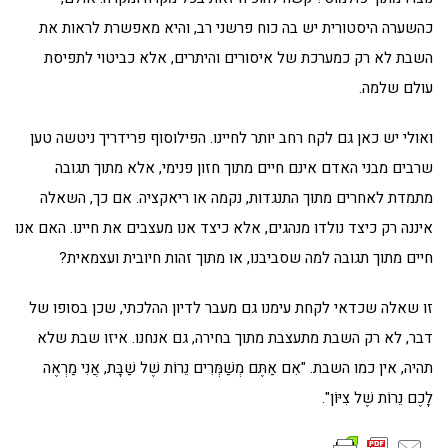
כהשערה היסטורית יש בה כוח פרשני רב, והיא מאפשרת לראות את
השבת לא רק כמערכת של איסורים והיתרים, אלא כביטוי לתפיסת
עולם שלמה.
ואולי יש כאן גם לקח רחב יותר לחיינו. הפילוסוף פרידריך ניטשה טען
שרבים מבני האדם אינם חיים מתוך חזון פנימי, אלא מתוך תגובה
מתמדת לאחרים מתוך התנגדות, נקמה או ריאקציה. אם כך, השאלה
איננה רק כיצד נולדו מנהגים, אלא כיצד אנו מעצבים את חיינו. האם אנו
חיים מתוך תגובה למה שסביבנו, או מתוך זהות חיובית ועצמאית?
זו שאלה שכדאי לקחת עימנו גם מעבר לדיון ההלכתי, שכן בסופו של
דבר, לא רק השבת מתעצבת מתוך בחירה, גם אנחנו. איזו שבת שלא
תהיה, אין כמו השבת. "אִם אַתֶּם מְשַׁמְּרִים נֵרוֹת שֶׁל שַׁבָּת, אֲנִי מַרְאֶה
לָכֶם נֵרוֹת שֶׁל צִיּוֹן".