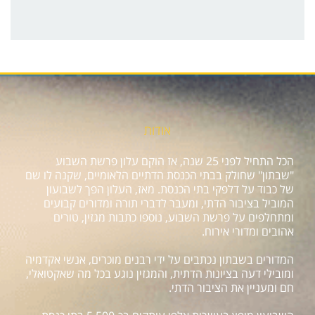
אודות
הכל התחיל לפני 25 שנה, אז הוקם עלון פרשת השבוע
"שבתון" שחולק בבתי הכנסת הדתיים הלאומיים, שקנה לו שם
של כבוד על דלפקי בתי הכנסת. מאז, העלון הפך לשבועון
המוביל בציבור הדתי, ומעבר לדברי תורה ומדורים קבועים
ומתחלפים על פרשת השבוע, נוספו כתבות מגזין, טורים
אהובים ומדורי אירוח.
המדורים בשבתון נכתבים על ידי רבנים מוכרים, אנשי אקדמיה
ומובילי דעה בציונות הדתית, והמגזין נוגע בכל מה שאקטואלי,
חם ומעניין את הציבור הדתי.