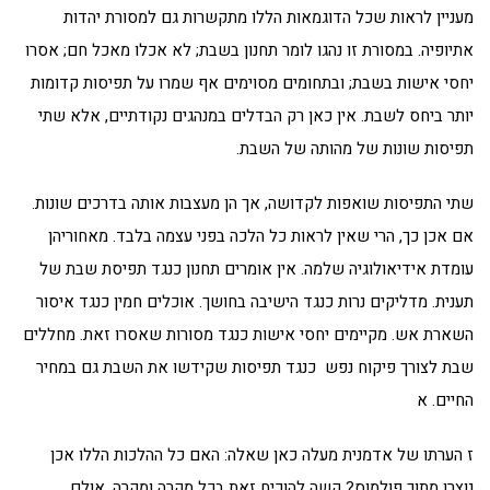
מעניין לראות שכל הדוגמאות הללו מתקשרות גם למסורת יהדות
אתיופיה. במסורת זו נהגו לומר תחנון בשבת; לא אכלו מאכל חם; אסרו
יחסי אישות בשבת; ובתחומים מסוימים אף שמרו על תפיסות קדומות
יותר ביחס לשבת. אין כאן רק הבדלים במנהגים נקודתיים, אלא שתי
תפיסות שונות של מהותה של השבת.
שתי התפיסות שואפות לקדושה, אך הן מעצבות אותה בדרכים שונות.
אם אכן כך, הרי שאין לראות כל הלכה בפני עצמה בלבד. מאחוריהן
עומדת אידיאולוגיה שלמה. אין אומרים תחנון כנגד תפיסת שבת של
תענית. מדליקים נרות כנגד הישיבה בחושך. אוכלים חמין כנגד איסור
השארת אש. מקיימים יחסי אישות כנגד מסורות שאסרו זאת. מחללים
שבת לצורך פיקוח נפש כנגד תפיסות שקידשו את השבת גם במחיר
החיים. א
ז הערתו של אדמנית מעלה כאן שאלה: האם כל ההלכות הללו אכן
נוצרו מתוך פולמוס? קשה להוכיח זאת בכל מקרה ומקרה. אולם,