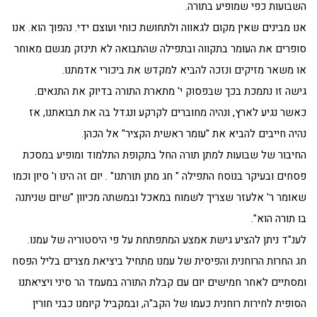
השבועות כפי שמופיע בתורה.
אנו מבינים שאין מקום לגאווה ולתחושת כוחי ועוצם ידי. נהפוך הוא. אנו
סופרים את העומר בתקווה ובתפילה שהתבואה לא תינזק מגשם מאוחר
או משאר מזיקים ונזכה להביא למקדש את ביכורי אדמתנו.
גישה זו נתמכת בכך שבפסוק י' מתארת התורה בדיוק את התנאים.
כאשר נגיע לארץ, ונהיה מחוברים לקרקע ונגדל בה את תבואתנו, אז
נהיה חייבים להביא את "עומר ראשית הקציר" אל הכהן.
החיבור של שבועות למתן תורה החל בתקופת התלמוד ומופיע במסכת
פסחים ובעיקר בנוסח התפילה " חג מתן תורתנו" . יום זה הינו ו' סיון וכמו
שאומר ר' אלעזר שצריך לשמוח במאכל ובמשתה מכיוון "שיום שניתנה
בו תורה הוא".
לענ"ד ניתן להציע גישת אמצע המתפתחת על פי היסטוריה של עמנו.
חג החרות הרוחנית והפיסית של עמנו מתחיל ביציאת מצרים בליל הפסח
ומסתיים לאחר חמישים יום עם קבלת התורה במעמד הר סיני ויציאתנו
הסופית לחירות רוחנית כעמו של הקב"ה, ובמקביל קיומנו כבני חורין