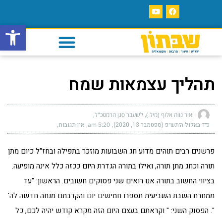
פתח סרגל
תהליך עצמאות שמח
יאיר נווה אלוף (מיל.), לשעבר סגן הרמטכ"ל
כ״ד באלול ה׳תש״פ (ספטמבר 13, 2020)
5:20 am
אין תגובות
פרשנים רבים תוהים מדוע חג השבועות מוזכר בתפילה ובחז"ל כיום מתן
תורה וכחג מתן תורה, ואילו בתורה הגדרת היום ככזה כלל אינה מופיעה.
בציווי החשוב בתורה אנו רואים שני פסוקים חשובים. הראשון: "עד
ממחרת השבת השביעית תספרו חמישים יום והקרבתם מנחה חדשה לה'
". הפסוק השני: " וקראתם בעצם היום הזה מקרא קודש יהיה לכם, כל