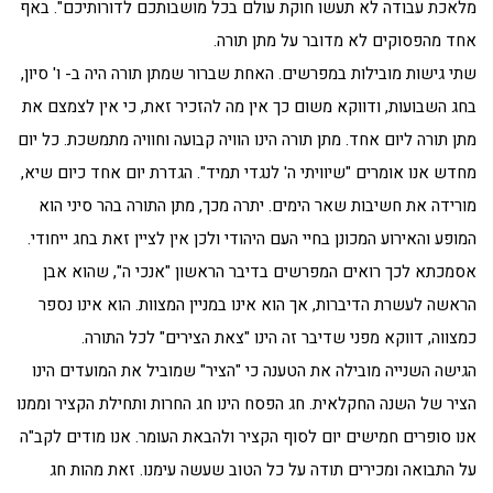
מלאכת עבודה לא תעשו חוקת עולם בכל מושבותכם לדורותיכם". באף
אחד מהפסוקים לא מדובר על מתן תורה.
שתי גישות מובילות במפרשים. האחת שברור שמתן תורה היה ב- ו' סיון,
בחג השבועות, ודווקא משום כך אין מה להזכיר זאת, כי אין לצמצם את
מתן תורה ליום אחד. מתן תורה הינו הוויה קבועה וחוויה מתמשכת. כל יום
מחדש אנו אומרים "שיוויתי ה' לנגדי תמיד". הגדרת יום אחד כיום שיא,
מורידה את חשיבות שאר הימים. יתרה מכך, מתן התורה בהר סיני הוא
המופע והאירוע המכונן בחיי העם היהודי ולכן אין לציין זאת בחג ייחודי.
אסמכתא לכך רואים המפרשים בדיבר הראשון "אנכי ה", שהוא אבן
הראשה לעשרת הדיברות, אך הוא אינו במניין המצוות. הוא אינו נספר
כמצווה, דווקא מפני שדיבר זה הינו "צאת הצירים" לכל התורה.
הגישה השנייה מובילה את הטענה כי "הציר" שמוביל את המועדים הינו
הציר של השנה החקלאית. חג הפסח הינו חג החרות ותחילת הקציר וממנו
אנו סופרים חמישים יום לסוף הקציר ולהבאת העומר. אנו מודים לקב"ה
על התבואה ומכירים תודה על כל הטוב שעשה עימנו. זאת מהות חג