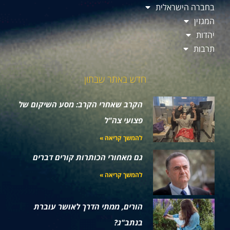
בחברה הישראלית
המגזין
יהדות
תרבות
חדש באתר שבתון
הקרב שאחרי הקרב: מסע השיקום של
פצועי צה"ל
להמשך קריאה »
גם מאחורי הכותרות קורים דברים
להמשך קריאה »
הורים, ממתי הדרך לאושר עוברת
בנתב"ג?