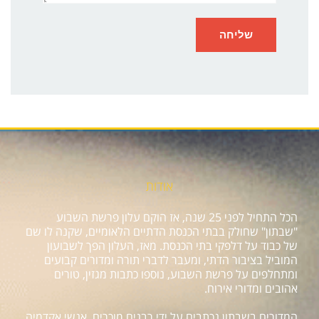
אודות
הכל התחיל לפני 25 שנה, אז הוקם עלון פרשת השבוע
"שבתון" שחולק בבתי הכנסת הדתיים הלאומיים, שקנה לו שם
של כבוד על דלפקי בתי הכנסת. מאז, העלון הפך לשבועון
המוביל בציבור הדתי, ומעבר לדברי תורה ומדורים קבועים
ומתחלפים על פרשת השבוע, נוספו כתבות מגזין, טורים
אהובים ומדורי אירוח.
המדורים בשבתון נכתבים על ידי רבנים מוכרים, אנשי אקדמיה