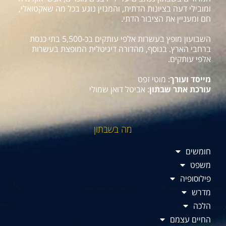
ומובילי דעה בציונות הדתית, והמגזין נוגע בכל מה שאקטואלי,
חם ומעניין את הציבור הדתי.
השבועון מופץ בעשרות אלפי עותקים בכ-5,500 בתי כנסת
ברחבי הארץ. בנוסף, מהדורה דיגיטלית המופצת בעשרות
אלפי עותקים.
מייסד ועורך
: מוטי זפט
עורכת אתר שבתון
: אביטל דואן שמולי
מה בשבתון
חומשים
משפט
פילוסופיה
מדרש
הלכה
החיים עצמם