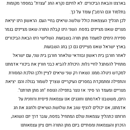
בארצנו והבאת הביכורים. לא לחינם נקרא החג "עצרת" במספר מקומות
בתלמוד וגם הרמב"ן עומד על כך.
לכן תהליך העצמאות כולל שלשה שיאים בחיי העם. הראשון הינו יציאת
מצרים שאנו מציינים בפסח. השני הינו קבלת התורה שאנו מציינים בגמר
ספירת הימים למעמד מתן תורה בשבועות. השלישי הינו הבאת הביכורים
בארץ ישראל שאנו מציינים גם כן בחג השבועות.
לאחר חורבן בית ראשון ובוודאי שלאחר חורבן בית שני, עם ישראל
מתחיל להסתגל לחיי גלות. היכולת להביא כבני חורין את ביכורי אדמתנו
למקדש ניטלה ממנו. נשארו רק שני שיאים לציין ולכן הולכת המסורת
והתפילה ומתמקדת במסרים העיקריים שצריך לשמור בגולה והם: יציאת
מצריים ומעמד הר סיני. אז נוצר בתפילה הנוסח "חג מתן תורתנו".
היום, מששבנו לאדמתנו וחוגגים אנו עצמאות פיסית ורוחנית על
אדמתנו, אנו יכולים להניף שוב את שלושת השיאים ולחגוג את חג
חרותנו כתהליך עצמאות שלם המתחיל בפסח, עובר דרך יום השואה,
הזכרון והעצמאות ומסתיים ביום מתן התורה ויום ציון עצמאותנו