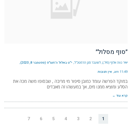
״סוף מסלול״
יאיר נווה אלוף (מיל.), לשעבר סגן הרמטכ"ל
י״ט באלול ה׳תש״פ (ספטמבר 8, 2020)
11:49 am
אין תגובות
במוקד הפרשה עומד כמובן סיפור מי מריבה , שבסופו משה מכה את
הסלע ומוציא ממנו מים, אך במעשהו זה מאבדים
קרא עוד ←
7
6
5
4
3
2
1