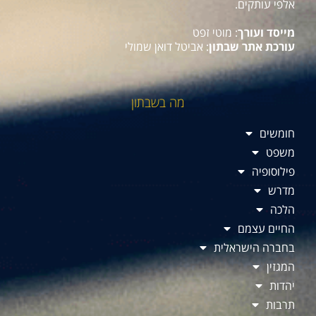
אלפי עותקים.
מייסד ועורך
: מוטי זפט
עורכת אתר שבתון
: אביטל דואן שמולי
מה בשבתון
חומשים
משפט
פילוסופיה
מדרש
הלכה
החיים עצמם
בחברה הישראלית
המגזין
יהדות
תרבות