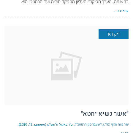
במשימה. הערך הפיקודי העליון ממפקד חוליה ועד הרמטכ״ הוא
קרא עוד ←
ויקרא
״אשר נשיא יחטא״
יאיר נווה אלוף (מיל.), לשעבר סגן הרמטכ"ל
כ״ד באלול ה׳תש״פ (ספטמבר 13, 2020)