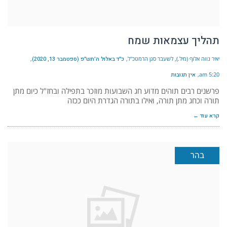
תהליך עצמאות שמח
יאיר נווה אלוף (מיל.), לשעבר סגן הרמטכ"ל
כ״ד באלול ה׳תש״פ (ספטמבר 13, 2020)
5:20 am
אין תגובות
פרשנים רבים תוהים מדוע חג השבועות מוזכר בתפילה ובחז"ל כיום מתן
תורה וכחג מתן תורה, ואילו בתורה הגדרת היום ככזה
קרא עוד ←
בהר