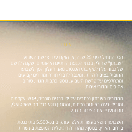
אודות
הכל התחיל לפני 25 שנה, אז הוקם עלון פרשת השבוע
"שבתון" שחולק בבתי הכנסת הדתיים הלאומיים, שקנה לו שם
של כבוד על דלפקי בתי הכנסת. מאז, העלון הפך לשבועון
המוביל בציבור הדתי, ומעבר לדברי תורה ומדורים קבועים
ומתחלפים על פרשת השבוע, נוספו כתבות מגזין, טורים
אהובים ומדורי אירוח.
המדורים בשבתון נכתבים על ידי רבנים מוכרים, אנשי אקדמיה
ומובילי דעה בציונות הדתית, והמגזין נוגע בכל מה שאקטואלי,
חם ומעניין את הציבור הדתי.
השבועון מופץ בעשרות אלפי עותקים בכ-5,500 בתי כנסת
ברחבי הארץ. בנוסף, מהדורה דיגיטלית המופצת בעשרות