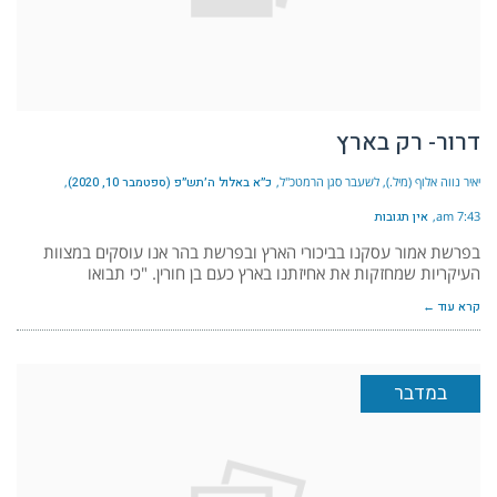
דרור- רק בארץ
יאיר נווה אלוף (מיל.), לשעבר סגן הרמטכ"ל
כ״א באלול ה׳תש״פ (ספטמבר 10, 2020)
7:43 am
אין תגובות
בפרשת אמור עסקנו בביכורי הארץ ובפרשת בהר אנו עוסקים במצוות
העיקריות שמחזקות את אחיזתנו בארץ כעם בן חורין. "כי תבואו
קרא עוד ←
במדבר