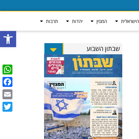
ישראלית
המגזין
יהדות
תרבות
פתח סרגל
שבתון השבוע
tsApp
ebook
Email
Twitter