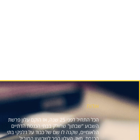
אודות
הכל התחיל לפני 25 שנה, אז הוקם עלון פרשת
השבוע "שבתון" שחולק בבתי הכנסת הדתיים
הלאומיים, שקנה לו שם של כבוד על דלפקי בתי
הכנסת. מאז, העלון הפך לשבועון המוביל