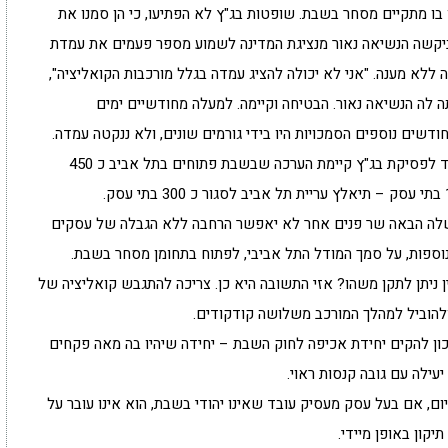
ו מתקיים מסחר בשבת. שופטות בג"ץ לא הפתיעו, כי הן סמנו את
 ביקשה הנשיאה נאור מנציגת המדינה לשמוע מספר פעמים את עמדת
ללא מענה. "אני לא יכולה להציג עמדה בגלל מורכבות הקואליציה",
נתה לה הנשיאה נאור. הבטיחה וקיימה. למעלה מחודשיים ימים
ודשים נוספים הסמכויות היו בידי גורמים שונים, ולא ננקטה עמדה.
יש מי המבקשים לראות בהחלטה נקודת אור. שכן, עד לפסיקת בג"ץ קיימת הערכה שבשבת פתוחים בתל אביב כ 450
משלה הבאה שר פנים אחר לא יאפשר הרחבה ללא הגבלה של עסקים
 נוספות, על סמך המודל התל אביבי, לפתוח בתחומן מסחר בשבת.
יתן לתקן משהו? אזי התשובה היא כן. צריכה להתגבש קואליציה של
להוביל למהלך המורכב משלושה קודקודים.
ן להקים יחידת אכיפה לחוק השבת – יחידה שיהיו בה מאה פקחים
עילה עם גובה קנסות ראוי.
יום, אם בעל עסק מעסיק עובד שאינו יהודי בשבת, הוא אינו עובר על
יקון באופן מיידי.