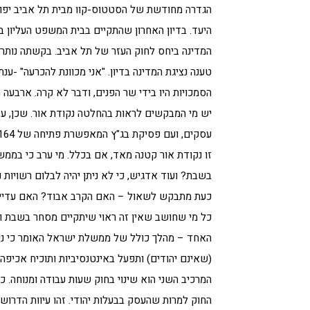
הגדרה מחודשת של הסטטוס-קוו מבית תל אביב יפו ב
היעד. בדיון האחרון שהתקיים בבית המשפט העליון
המדינה ביחס לחוק העזר של תל אביב. בקשתה נותרה 
טענה נציגת המדינה בדיון. "אני מכוונת להכרעה" -ע
הסמכויות היו בידי שר הפנים, ודבר לא קרה. ארבעה ח
עסקים, ועם פסיקת בג"ץ המאפשרת פתיחה של 164 בתי עסק – תיאלץ עריית תל אביב לסגור כ 300 בתי עסק.
זו נקודת אור קטנה מאד, אם בכלל. מי ערב כי במ
בשבת? ועוד אדגיש, כי לא ניתן יהיה לבלום רשויות
כעת מתבקש לשאול – האם הקרב אבוד? האם עדיין נ
כל מי שחושב שאין זה ראוי שיתקיים מסחר בשבת ו
האחד – מהלך כולל של ממשלת ישראל האומר כי נכו
(שאינם יהודים) ותפעל באינטנסיביות ותוכיח אכיפה י
המרכיב השני הוא שינוי בחוק שעות עבודה ומנוחה. כ
החוק למרות שהעסק בבעלות יהודי. זהו עיוות הדרוש ת