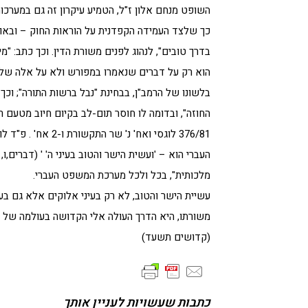
השופט מנחם אלון ז"ל, הטמיע עיקרון זה גם במערכ
כך שלצד העמידה הקפדנית על הוראות החוק – ובאות
בדרך טובים", לנהוג לפנים משורת הדין. וכך כתב: "מ
הוא רק על דברים שנאמרו במפורש ולא על אלה שלא 
בלשונו של הרמב"ן, בבחינת "נבל ברשות התורה"; וכך
החוזה", ובדומה לו חוסר תום-לב בקיום חיוב מטעם רש
העברי הוא – 'ועשית הישר והטוב בעיני ה' ' (דברים,ו,
מלכותית", בכל ולכל מערכת המשפט העברי.
עשיית הישר והטוב, לא רק בעיני אלוקים אלא גם בע
משורתו, היא הדרך העולה אלי הקדושה בעולמה של 
(קדושים תשעד)
כתבות שעשויות לעניין אותך