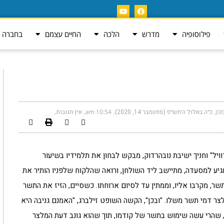
פילוסופיה
מדרש
הלכה
החיים עצמם
בחברה ה
ט)
כ״ה באלול ה׳תש״פ (ספטמבר 14, 2020)
10:54 am
אין תגובות
ויל" וחניך ישיבת נובהרדוק, מבקש לבחון את תלמידיו בשיעור
גיע למסעדה, מתיישב ליד השולחן, ורואה שהלקוח שלפניו הותיר את
שר, מקרבו אליו, וממתין עד לסיום ארוחתו. כשסיים, הזיז את התשר
ר דמי תשר משלו. "ובכן", הקשה השופט זילברג, "האמנם גניבה היא
ה, שהרי עשה שימוש בתשר של קודמו, תוך שהוא גונב דעת המלצר