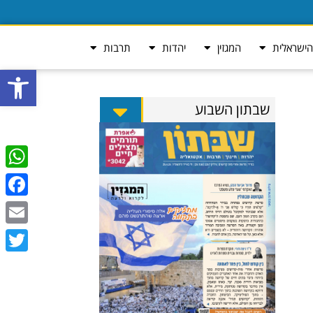
ישראלית
המגזין
יהדות
תרבות
פתח סרגל
שבתון השבוע
tsApp
ebook
Email
Twitter