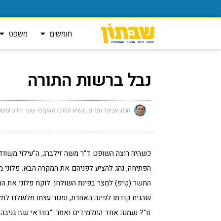
חומשים
משפט
נבל ברשות התורה
הכהן אביעד (פרופ', נשיא המרכז האקדמי שערי מדע ומשפ
כשהיה רוצה השופט ד"ר משה זילברג, ה"עילוי משוודו
הפתיחה, נהג להציע לפניהם את המקרה הבא: פלוני מ
התשר (טיפ) למצר בפינת השולחן. לוקח פלוני את הת
שהניח קודמו לפינה האחרת, ופטר עצמו מלשלם למלצ
זו"? נעמנה אחד התלמידים ואמר: "בוודאי שזו גניב