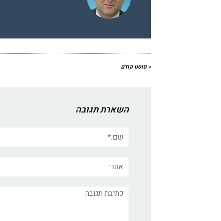
« פוסט קודם
השארת תגובה
שם:*
אתר:
תגובה