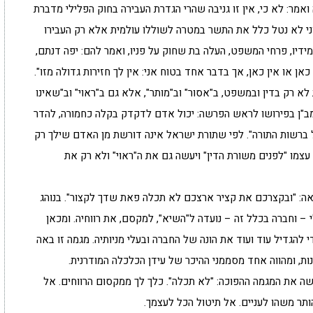
אמר: לא כי, אין זו גניבה שהרי הגדרת העבירה בחוק הפלילי מדברת
וני לא נטל כלל את התשר במטרה לשוללו עולמית אלא רק העבירו
דיו, פרחי המשפט, העלה בת שחוק על פניו, ואמר להם: יפה דנתם,
כאן או אין כאן, אך בדבר אחד בטוח אני: אין לך חזירות גדולה מזו".
 רק בדין ובמשפט, ב"אסור" וב"מותר", אלא גם ב"ראוי" וב"שאינו
מב"ן בפירושו לראש הפרשה: יכול אדם לדקדק בקלה כחמורה, להדר
בל ברשות התורה". לפי שתורת ישראל אינה דורשת מן האדם שילך רק
 עצמו "לפנים משורת הדין" ויעשה גם את ה"ראוי" ולא רק את
ה: "ובקצרכם את קציר ארצכם לא תכלה פאת שדך לקצור". בנוהג
 – וחברה בכלל זה – נועדה ל"השיא", למקסם, את רווחיה. ומכאן
הגדיל עוד ועוד את הונה של החברה ובעלי מניותיה. מגמה זו באה
ות, ומהווה אחד מסממני ההיכר של עידן הכלכלה המודרנית.
ה את המגמה ההפוכה: "לא תכלה". כלך לך ממקסום הרווחים. אל
תר משהו לעניים. אל תיטול הכל לעצמך.