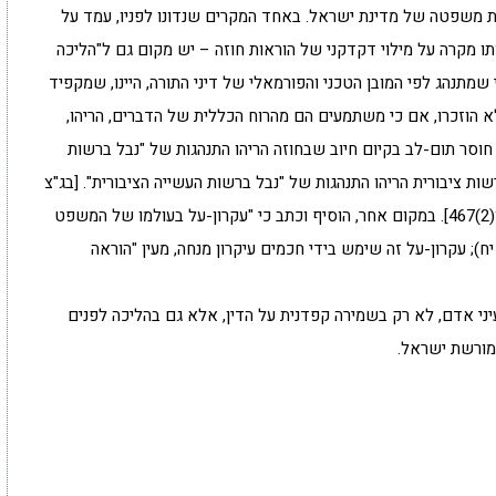
ות משפטה של מדינת ישראל. באחד המקרים שנדונו לפניו, עמד על
ו מקרה על מילוי דקדקני של הוראות חוזה – יש מקום גם ל"הליכה
י שמתנהג לפי המובן הטכני והפורמאלי של דיני התורה, היינו, שמקפיד
הוזכרו, אם כי משתמעים הם מהרוח הכללית של הדברים, הריהו,
 חוסר תום-לב בקיום חיוב שבחוזה הריהו התנהגות של "נבל ברשות
ות ציבורית הריהו התנהגות של "נבל ברשות העשייה הציבורית". [בג"צ
376/81 לוגסי ואח' נ' שר התקשורת ו-2 אח' . פ"ד לו(2)467]. במקום אחר, הוסיף וכתב כי "עקרון-על בעולמו של המשפט
 יח); עקרון-על זה שימש בידי חכמים עיקרון מנחה, מעין "הוראה
יני אדם, לא רק בשמירה קפדנית על הדין, אלא גם בהליכה לפנים
מורשת ישראל.