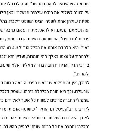
שהוא זה שהשאיר לו את התקשר". נענה לברו לכיתה ו
על "כוונה לשלול את הנכס עולמית מבעליו" וכאן פל
מפינת שולחן אחת לשניה. הביט השופט זילברג בתלמי
יפה נשאתם ונתתם. ואילו אני, אינ יודע אם גניבה יש 
פרשת "קדושים", המשופעת במצוות הרבה, מתמקדת לא
ראוי". היא מלמדת אותנו את הכלל הגדול שטבע הר
ולהחמיר על עצמו באלף מיני חומרות, ועדיין יהא "נ
בדרכי הדין, והריח זו חובה ברורה מאליה, אלא שינהג
ה"מחויב".
לפיכך, אין זה מפליא שבראש הפרשה באה מצוות פא
שבעולם, וכך היא תורת הכלכלה בימינו, שעסק כלכלי
שמנהלי החברה צריכים לעשות כל אשר לאל ידם כדי ל
לידי ביטוי ב"קפיטליזם החזירי" ששוטף ארצות ומדינ
לא כך היא דרכה של תורת ישראל. מצוות פאה מדגיש
"תכלה" ותמצה את כל הרווח שניתן להפיק מהשדה. הו