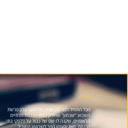
אודות
הכל התחיל לפני 25 שנה, אז הוקם עלון פרשת
השבוע "שבתון" שחולק בבתי הכנסת הדתיים
הלאומיים, שקנה לו שם של כבוד על דלפקי בתי
הכנסת. מאז, העלון הפך לשבועון המוביל