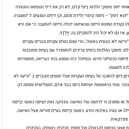
חז"ל ומאוחר יותר פוסקי הלכות בימי קדם, לא רק את דיני הטומאה והטהרה
וצא דופן" – ניתוח קיסרי ולידת פגום, וכן דינים הנוגעים ל "נתעברה
ה נקודת המוצא הייתה שהאישה יכולה הייתה להתעבר, כי אם היא
עַ, אז גם לא יכול היה להתקיים בה: וְיָלְדָה.
"זריעה לא טבעית באשה", הרי שגם נשים עקרות וגברים עקרים
ם. פוסקי ההלכות בימינו צריכים להתמודד עם בעיות מסובכות
יתוח טכנולוגי חדש, ובמיוחד כזה שנוגע בנזר הבריאה, מתעוררות
לכה למעשה.
תן ניתן להתגבר על בעיות העקרות אצל הנשים והגברים ב "זריעה לא
גנטי. שתי הראשונות ישימות כיום בבני אדם, והשלישית נוסתה רק
 או מתורם זר לרחמה של האישה. טכניקה זאת ישימה כאשר קיימת
ילה או בעיה באיכות הזרע. כאשר קיימת בעיית פוריות אצל האישה,
ונדקאית.
יות אשר גורמות להבשלה של מספר זקיקים בשחלה, הזקיקים