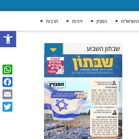
ישראלית
המגזין
יהדות
תרבות
פתח סרגל
שבתון השבוע
tsApp
ebook
Email
Twitter