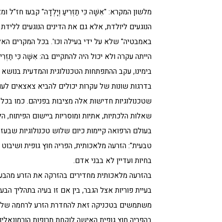
מלשון המקרא: "אִשָּׁה כִּי תַזְרִיעַ וְיָלְדָה" קבעו 
הנוגעים ליולדת, אלא גם את הדינים הנוגעים ללידת "י
באמבטיה" שלא על ידי בעילה וכו'. בכל המקרים האל
הייתה עקרה ולא יכול היה להתקיים בה: אִשָּׁה כִּי תַזְרִי
בימינו, עקב ההתפתחות הטכנולוגית והמדעית בנושא 
בדרגות שונות של עקרות יכולים להביא צאצאים לעול
שטכנולוגיות חדישות אלה מציבות בפניהם. כמו בכל פ
שאלות הלכתיות, אתיות ומוסריות ביישום הפיתוח, ה
בעולם הרפואה קיימות כיום שלוש טכנולוגיות שבעזר
טבעית": הזרעה מלאכותית, הפריה חוץ גופית ושיבוט 
בחיות ועדיין לא בבני אדם.
בהזרעה מלאכותית מחדירים בהזרקה את הזרע מהבעל
בעיית פוריות אצל הגבר, בין אם זו בעיה בתהליך הבע
משתמשים בטכניקה זאת להחדרת הזרע לרחמה של פ
בהפריה חוץ גופית האישה לוקחת תרופות הורמונאל