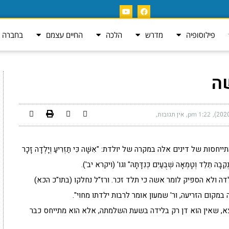
פילוסופיה
מדרש
הלכה
החיים עצמם
בחברה ה
שה
1:22 pm
אין תגובות
של דינים אלה במקרה של יולדת: "אִשָּׁה כִּי תַזְרִיעַ וְיָלְדָה זָכָר
 נְקֵבָה תֵלֵד וְטָמְאָה שְׁבֻעַיִם כְּנִדָּתָהּ" וגו' (ויקרא יב').
לדה ולא הספיק לומר אשה כי תלד זכר. ורז"ל נחלקו (בתו"כ הכא)
במקום הזריעה, ור' שמעון אומר לרבות ילדתו מחוי".
מצא, שאין הוא דן רק בלידה בשעת השלמתה, אלא הוא מתייחס כבר