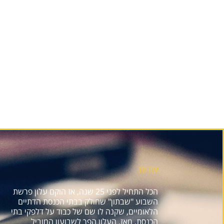
אודות
הכל התחיל לפני 25 שנה, אז הוקם עלון פרשת
השבוע "שבתון" שחולק בבתי הכנסת הדתיים
הלאומיים, שקנה לו שם של כבוד על דלפקי בתי
הכנסת. מאז, העלון הפך לשבועון המוביל