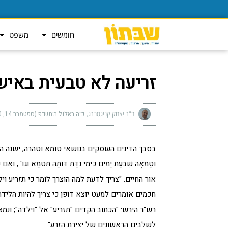
חומשים
משפט
זריעה לא טבעית באי
ד"ר יצחק קניגסברג
כ״ה באלול ה׳תש״פ (ספטמבר 14, 2020)
בסבך הדינים העוסקים בנושאי טומא וטהרה, ישנה התייחסות 
וְטָמְאָה שִׁבְעַת יָמִים כִּימֵי נִדַּת דְּוֹתָהּ תִּטְמָא וגו' , וְאִם
אור החיים: "צריך לדעת למה הוצרך לומר כי תזריע וי
חכמים אומרים למעט יוצא דופן כי צריך להיות הלידה 
רש"ר הירש: "הכתוב הקדים "תזריע" אל "וילדה"; ונ
לשלבים הראשונים של יצירת הזרע".