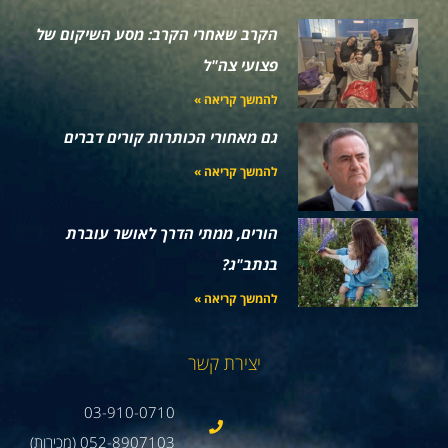
הקרב שאחרי הקרב: מסע השיקום של
פצועי צה"ל
להמשך קריאה »
גם מאחורי הכותרות קורים דברים
להמשך קריאה »
הורים, ממתי הדרך לאושר עוברת
בנתב"ג?
להמשך קריאה »
יצירת קשר
03-910-0710
052-8907103 (מכירות)