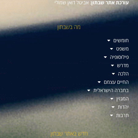
עורכת אתר שבתון
: אביטל דואן שמולי
מה בשבתון
חומשים
משפט
פילוסופיה
מדרש
הלכה
החיים עצמם
בחברה הישראלית
המגזין
יהדות
תרבות
חדש באתר שבתון