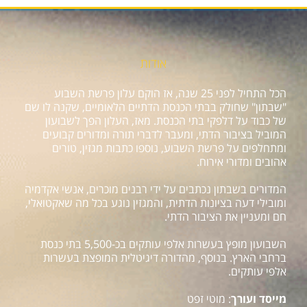
אודות
הכל התחיל לפני 25 שנה, אז הוקם עלון פרשת השבוע
"שבתון" שחולק בבתי הכנסת הדתיים הלאומיים, שקנה לו שם
של כבוד על דלפקי בתי הכנסת. מאז, העלון הפך לשבועון
המוביל בציבור הדתי, ומעבר לדברי תורה ומדורים קבועים
ומתחלפים על פרשת השבוע, נוספו כתבות מגזין, טורים
אהובים ומדורי אירוח.
המדורים בשבתון נכתבים על ידי רבנים מוכרים, אנשי אקדמיה
ומובילי דעה בציונות הדתית, והמגזין נוגע בכל מה שאקטואלי,
חם ומעניין את הציבור הדתי.
השבועון מופץ בעשרות אלפי עותקים בכ-5,500 בתי כנסת
ברחבי הארץ. בנוסף, מהדורה דיגיטלית המופצת בעשרות
אלפי עותקים.
מייסד ועורך
: מוטי זפט