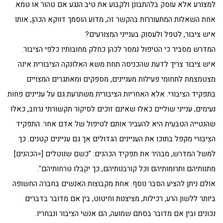
למצורע אלא עוסק בלהתבונן ולקבוע את טיב הנגע אם טהור או טמא.
אחת השאלות המתעוררות בהקשר זה, מדוע הוסמך דווקא הכהן, אותו
איש ציבור, לטפל ולעסוק בענייני המצורעים?
המדרש מסביר כי הטיפול נמסר לכהן כחלק מחובותיו כלפי הציבור.
איש ציבור צריך לדעת שהכניסה תחת משא האלונקה הציבורית אינה
מצטמצמת לתחומי פעילות מעניינים, מספקים ומאתגרים המצויים
בתפקיד הציבורי. אלא האחריות הציבורית משתרעת גם על עניינים פחות
נעימים, ענייני שוליים כאלו שאינם זוכים לסיקור תקשורתי נרחב, כאלו
שהנטייה הטבעית היא להעביר אותם לטיפול של אדם אחר. התפקיד
הציבורי מקפל בתוכו את העניינים הגדולים אך גם עניינים קטנים. כך
למשל המדרש, מבהיר את תפקיד הכהנים: "כשם שנוטלים [=הכהנים]
מתנותיהם ותרומותיהם וכל קורבנותיהם, כך יקבלו טרחותיהם".
אולם ניתן להציע הסבר נוסף. אחת מקבוצות האנשים בחברה החשופה
ביותר ללשון הרע, רכילות, מציצנות וחיטוט, בין אם מדובר בדברים
נכונים ובין אם מדובר בסתם שמועה, הם אנשי הציבור ונבחריו.