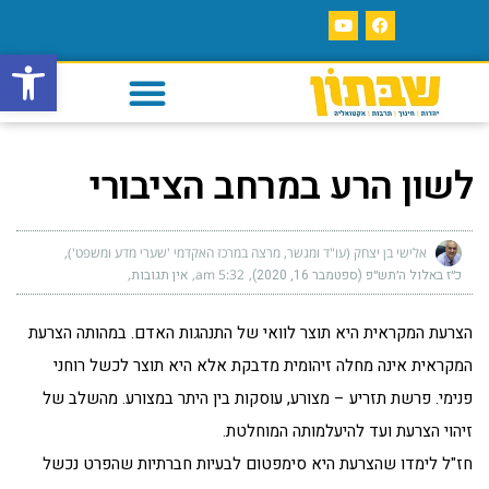
פתח סרגל
לשון הרע במרחב הציבורי
אלישי בן יצחק (עו"ד ומגשר, מרצה במרכז האקדמי 'שערי מדע ומשפט')
כ״ז באלול ה׳תש״פ (ספטמבר 16, 2020)
5:32 am
אין תגובות
הצרעת המקראית היא תוצר לוואי של התנהגות האדם. במהותה הצרעת
המקראית אינה מחלה זיהומית מדבקת אלא היא תוצר לכשל רוחני
פנימי. פרשת תזריע – מצורע, עוסקות בין היתר במצורע. מהשלב של
זיהוי הצרעת ועד להיעלמותה המוחלטת.
חז"ל לימדו שהצרעת היא סימפטום לבעיות חברתיות שהפרט נכשל