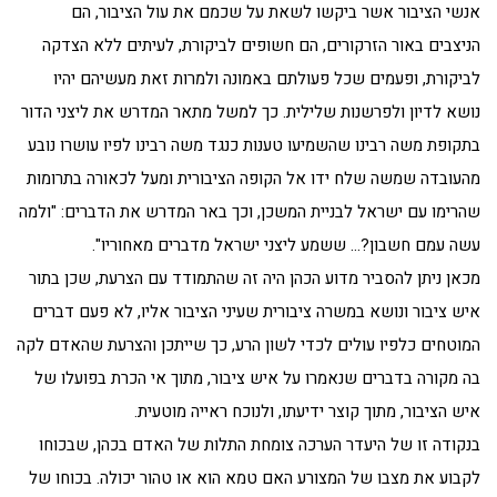
אנשי הציבור אשר ביקשו לשאת על שכמם את עול הציבור, הם
הניצבים באור הזרקורים, הם חשופים לביקורת, לעיתים ללא הצדקה
לביקורת, ופעמים שכל פעולתם באמונה ולמרות זאת מעשיהם יהיו
נושא לדיון ולפרשנות שלילית. כך למשל מתאר המדרש את ליצני הדור
בתקופת משה רבינו שהשמיעו טענות כנגד משה רבינו לפיו עושרו נובע
מהעובדה שמשה שלח ידו אל הקופה הציבורית ומעל לכאורה בתרומות
שהרימו עם ישראל לבניית המשכן, וכך באר המדרש את הדברים: "ולמה
עשה עמם חשבון?… ששמע ליצני ישראל מדברים מאחוריו".
מכאן ניתן להסביר מדוע הכהן היה זה שהתמודד עם הצרעת, שכן בתור
איש ציבור ונושא במשרה ציבורית שעיני הציבור אליו, לא פעם דברים
המוטחים כלפיו עולים לכדי לשון הרע, כך שייתכן והצרעת שהאדם לקה
בה מקורה בדברים שנאמרו על איש ציבור, מתוך אי הכרת בפועלו של
איש הציבור, מתוך קוצר ידיעתו, ולנוכח ראייה מוטעית.
בנקודה זו של היעדר הערכה צומחת התלות של האדם בכהן, שבכוחו
לקבוע את מצבו של המצורע האם טמא הוא או טהור יכולה. בכוחו של