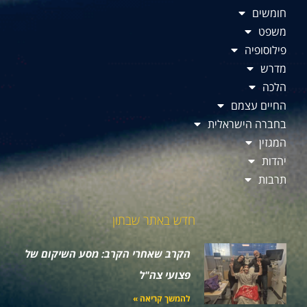
חומשים
משפט
פילוסופיה
מדרש
הלכה
החיים עצמם
בחברה הישראלית
המגזין
יהדות
תרבות
חדש באתר שבתון
הקרב שאחרי הקרב: מסע השיקום של
פצועי צה"ל
להמשך קריאה »