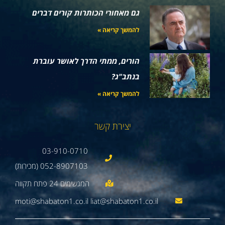
גם מאחורי הכותרות קורים דברים
להמשך קריאה »
הורים, ממתי הדרך לאושר עוברת
בנתב"ג?
להמשך קריאה »
יצירת קשר
03-910-0710
052-8907103 (מכירות)
moti@shabaton1.co.il liat@shabaton1.co.il