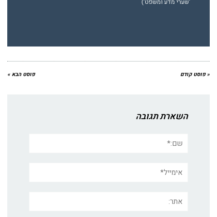
'שערי מדע ומשפט')
« פוסט קודם
פוסט הבא »
השארת תגובה
שם:*
אימייל*
אתר: