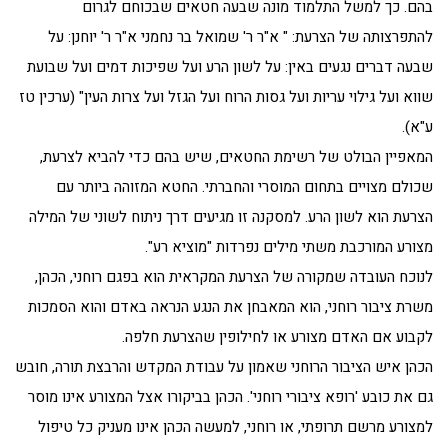
בהם. כך למשל התלמוד מונה שבעה חטאים שבכוחם לגרום
להתפרצותה של הצרעת: " א"ר ר' שמואל בר נחמני א"ר ר' יוחנן: על
שבעה דברים נגעים באין: על לשון הרע ועל שפיכות דמים ועל שבועת
שווא ועל גילוי עריות ועל גסות הרוח ועל הגזל ועל צרות העין" (ערכין טז
ע"א).
המאפיין הבולט של רשימת החטאים, שיש בהם כדי להביא לצרעת,
שכולם מצויים בתחום המוסרי והחברתי. החטא המזוהה ביותר עם
הצרעת הוא לשון הרע. למסקנה זו מגיעים דרך ניתוח לשוני של המילה
מצורע המורכבת משתי מילים נפרדות "מוציא רע".
לנוכח העובדה שמקורה של הצרעת המקראית הוא בפגם רוחני, הכהן,
משרת ציבור רוחני, הוא המאבחן את הנגע הנראה באדם והוא הסמכות
לקבוע אם האדם מצורע או לחילופין שהצרעת חלפה.
הכהן איש הציבור הרוחני שאמון על עבודת המקדש והרבצת תורה, חובש
גם את כובע 'רופא ציבורי רוחני'. הכהן בביקורו אצל המצורע אינו מוסר
למצורע מרשם תרופתי, או רוחני, למעשה הכהן אינו מעניק כל טיפול