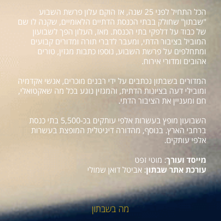
הכל התחיל לפני 25 שנה, אז הוקם עלון פרשת השבוע
"שבתון" שחולק בבתי הכנסת הדתיים הלאומיים, שקנה לו שם
של כבוד על דלפקי בתי הכנסת. מאז, העלון הפך לשבועון
המוביל בציבור הדתי, ומעבר לדברי תורה ומדורים קבועים
ומתחלפים על פרשת השבוע, נוספו כתבות מגזין, טורים
אהובים ומדורי אירוח.
המדורים בשבתון נכתבים על ידי רבנים מוכרים, אנשי אקדמיה
ומובילי דעה בציונות הדתית, והמגזין נוגע בכל מה שאקטואלי,
חם ומעניין את הציבור הדתי.
השבועון מופץ בעשרות אלפי עותקים בכ-5,500 בתי כנסת
ברחבי הארץ. בנוסף, מהדורה דיגיטלית המופצת בעשרות
אלפי עותקים.
מייסד ועורך
: מוטי זפט
עורכת אתר שבתון
: אביטל דואן שמולי
מה בשבתון