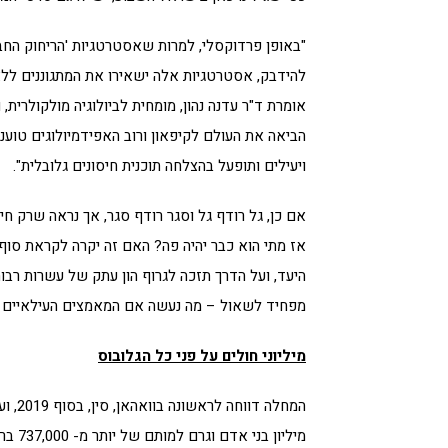
"באופן פרדוקסלי, למרות שאסטרטגיות 'הריחוק החבר
להידבק, אסטרטגיות אלה ישאירו את המתגוננים ללא ח
אומרת ד"ר עדנה נהון, מומחית לביולוגיה מולקולרית
הביאה את העולם לקיפאון ורוב האפידמיולוגים טוענ
ויעילים ותופעל בהצלחה תוכנית חיסונים גלובלית".
אם כן, גל רודף גל וסגר רודף סגר, אך נראה שרק חיס
אז מתי הוא כבר יהיה פה? האם זה יקרה לקראת סוף 
היעד, ועל הדרך תזכה לגרוף הון עתק של עשרות רב
מפחיד לשאול – מה נעשה אם המאמצים העילאיים ח
מיליוני חולים על פני כל הגלובוס
מיליון בני אדם וגרם למותם של יותר מ- 737,000 ברחבי העולם. נכון להיום.