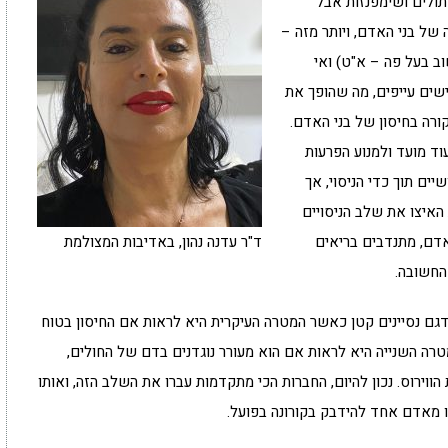
תולים ושימפנזות אבל
של בני האדם, ויותר מזה –
ב בעל פה – א"ט) ואי
ים עייפים, מה שהופך את
ורה בחיסון של בני האדם.
וד מועד ולמנוע הפרעות
ים תוך כדי הניסוי, אך
האיצו את שלב הניסויים
אדם, מתנדבים בריאים
ד"ר עדנה נהון, באדיבות המצולמת
החשובה.
דגם נסיינים קטן כאשר המטרה העיקרית היא לראות אם החיסון בטוח
מטרה השנייה היא לראות אם הוא מעורר נוגדנים בדם של החולים,
ווירוס. נכון להיום, החברות הכי מתקדמות עברו את השלב הזה, ואותו
ו מאדם אחד להידבק בקורונה בפועל.