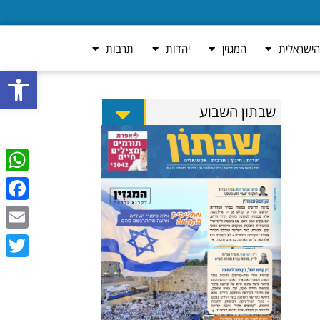
ישראלית
המגזין
יהדות
תרבות
פתח סרגל
שבתון השבוע
tsApp
ebook
Email
Twitter