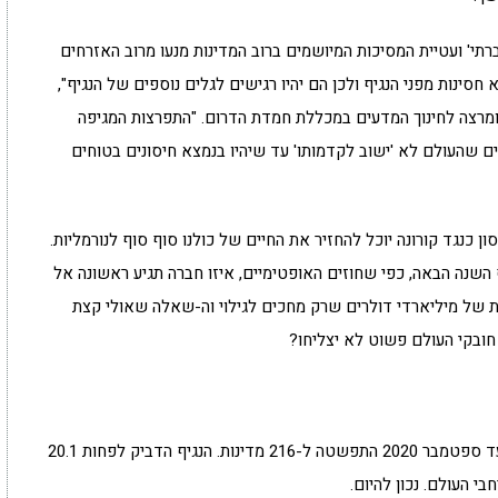
תי' ועטיית המסיכות המיושמים ברוב המדינות מנעו מרוב האזרחים
סינות מפני הנגיף ולכן הם יהיו רגישים לגלים נוספים של הנגיף",
, ומרצה לחינוך המדעים במכללת חמדת הדרום. "התפרצות המגיפה
ים שהעולם לא 'ישוב לקדמותו' עד שיהיו בנמצא חיסונים בטוחים
ון כנגד קורונה יוכל להחזיר את החיים של כולנו סוף סוף לנורמליות.
השנה הבאה, כפי שחוזים האופטימיים, איזו חברה תגיע ראשונה אל
ות של מיליארדי דולרים שרק מחכים לגילוי וה-שאלה שאולי קצת
ובקי העולם פשוט לא יצליחו?
המחלה דווחה לראשונה בוואהאן, סין, בסוף 2019, ועד ספטמבר 2020 התפשטה ל-216 מדינות. הנגיף הדביק לפחות 20.1