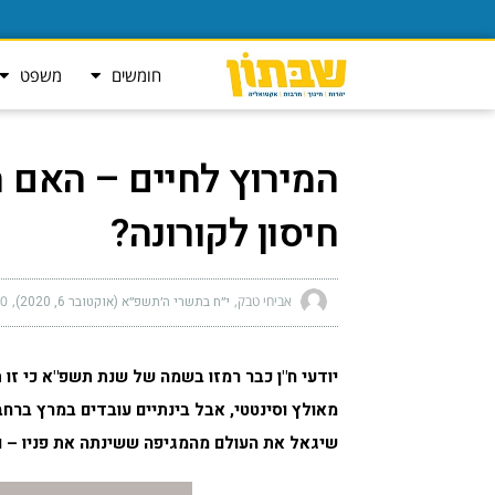
חומשים
משפט
המירוץ לחיים – האם
חיסון לקורונה?
אביחי טבק
י״ח בתשרי ה׳תשפ״א (אוקטובר 6, 2020)
 pm
יודעי ח"ן כבר רמזו בשמה של שנת תשפ"א כי זו ת
מאולץ וסינטטי, אבל בינתיים עובדים במרץ ברחב
שיגאל את העולם מהמגיפה ששינתה את פניו – וא