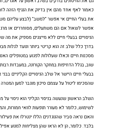
גם את החיסונים בודקים בשלב ראשון על אוגרים, ח
כאמור לאף אחד מהם אין בדיוק את הנגיף הזהה לזה 
את בעלי החיים אי אפשר "למשב" (לבצע עליהם משו
אפשר לשאול אם הם משתעלים, מסוחררים או מרגיש
הניסויים בבעלי חיים ללא מייצגים מספיק את מה שק
בדרך כלל שלב זה הוא קריטי ביותר ונועד לגלות מבע
מסכנות חיים וכאלו שעלולות לפגוע במטופלים האנושי
שוב, בגלל הדחיפות במחקר הקורונה, במעבדות רבות 
בבעלי חיים היישר אל שלב הניסויים הקליניים בבני 
שהסכימו ליטול על עצמם סיכון מוגבר למען המטרה 
השלב הראשון שנעשה בניסוי הקליני הוא ניסוי על מ
לשימוש, כלומר לא מעורר תופעות לוואי חמורות, וה
והאם נראה סביר שהנוגדנים הללו ינטרלו את פעילות ה
בלבד. כלומר, הן לא הראו שהן מצליחות למנוע אפיל