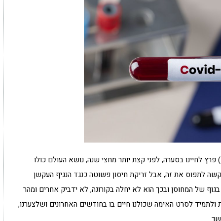
ף הקורונה COVID-19) SARS CoV2-א"ט) פרץ לחיינו בסערה, לפני קצת יותר מחצי שנה, נושא העולם כולו
 קשה לתפוס את זה, אבל זריקת חיסון פשוטה כנגד הנגיף העקשן
ף של המחוסן ובכך הוא לא יחלה בקורונה, לא ידביק אחרים ומהר
 ולתמיד לסרט האימה שכולנו חיים בו בחודשים האחרונים ושלצערנו,
שך.