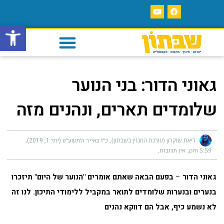
פתח סרגל
גאוני הדור: בני הנוער
שלומדים תארים, ונהנים מזה
ליאת שוקרון (עורכת המגזין בשבתון)
כ״ז באייר ה׳תשע״ט (יוני 1, 2019)
5:59 pm
אין תגובות
גאוני הדור
–
בפעם הבאה שאתם אומרים "הנוער של היום" תיזכרו
בנערים ובנערות שלומדים לתואר במקביל ללימודי התיכון. לנו זה
לא נשמע כיף, אבל הם דווקא נהנים