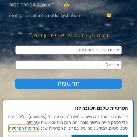
moti@shabaton1.co.il liat@shabaton1.co.il
רוצים לקבל ראשונים את שבתון במייל?
הפרטיות שלכם חשובה לנו
לידיעתכם, באתר זה נעשה שימוש ב"קבצי עוגיות" (cookies) וכלים דומים
כדי לספק חוויית גלישה טובה יותר, תוכן מותאם אישית וניתוחים
תנאי שימוש ומדיניות פרטיות
מדיניות הפרטיות
סטטיסטיים. למידע נוסף עיינו במדיניות הפרטיות שלנו.
פנו אלינו