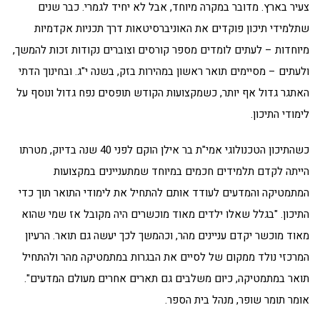
צעיר בארץ. מדובר במקרה מיוחד, אבל לא יחיד לגמרי. כבר שנים
שתלמידי תיכון פוקדים את האוניברסיטאות דרך תכניות אקדמיות
מיוחדות – לעתים לומדים מספר קורסים וצוברים נקודות זכות להמשך,
ולעתים – מסיימים תואר ראשון במהירות בזק, בשנה י"ג. ובחינוך הדתי
האתגר גדול אף יותר, כשמקצועות הקודש תופסים נפח גדול ונוסף על
לימודי התיכון.
כשהתיכון הטכנולוגי אמי"ת בר אילן הוקם לפני 40 שנה בדיוק, מטרתו
הייתה לקדם תלמידים חכמים במיוחד שמתעניינים במקצועות
המתמטיקה והמדעים לעודד אותם להתחיל את לימודי התואר תוך כדי
התיכון. "בגלל שאלו ילדים מאוד מוכשרים היה מקובל אז שמי שהוא
מאוד מוכשר יקדם עניינים מהר, וכהמשך לכך יעשה גם תואר. הרעיון
המרכזי נולד ממקום של לסיים את הבגרות במתמטיקה מהר ולהתחיל
תואר במתמטיקה, כיום משלבים גם תארים אחרים מעולם המדעים".
אומר תומר שופר, מנהל בית הספר.