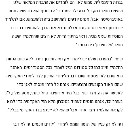
בגרות מינימאלית. ממש לא. הם לומדים את התכנית המלאה שלנו
ועושים תואר במקביל. הוא ילד עמוס בי"א ובנוסף הוא גם עושה תואר
באוניברסיטה. אבל, אנחנו יודעים להתחשב בזה ולהתגמש. אם לתלמיד
יש מבחן באוניברסיטה וגם אצלנו נמצא את הדרך להתחשב בו. ברוב
המוסדות שאני מכיר, ודאי בחינוך הדתי, לא רוצים שהתלמיד יעשה
תואר 'על חשבון' בית הספר".
שימי: "במערכת שלנו יש לימודי אקדמיה ותיכון ביחד. ללא שום הנחות.
התלמיד חייב כמו כל סטודנט רגיל לעמוד בכל הסטנדרטים. האתגר
הוא שהם לא יפספסו שום דבר מלימודי התיכון לצד לימודי האקדמיה
שהם מאוד מקובעים ותובעניים. אנחנו כל הזמן מנסים לאזן כדי
לאפשר את זה. מצד שני, בכל מיני אירועים- טיול שנתי, מסע פולין, ל"ג
בעומר וכו', אנחנו מנסים לעמוד בסנכרון מלא מול האקדמיה כדי לבוא
לקראת התלמיד מצד אחד אבל שהוא לא ייפגע בצד האקדמי בכלל".
וזה לא רק עניין של תזמון ועומס לימודי. "ילדים חכמים זה לא דבר