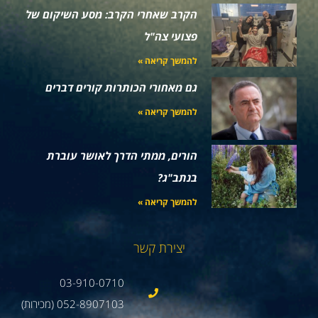
הקרב שאחרי הקרב: מסע השיקום של
פצועי צה"ל
להמשך קריאה »
גם מאחורי הכותרות קורים דברים
להמשך קריאה »
הורים, ממתי הדרך לאושר עוברת
בנתב"ג?
להמשך קריאה »
יצירת קשר
03-910-0710
052-8907103 (מכירות)