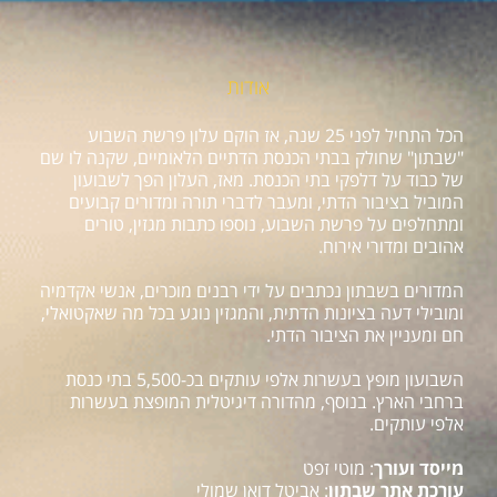
אודות
הכל התחיל לפני 25 שנה, אז הוקם עלון פרשת השבוע
"שבתון" שחולק בבתי הכנסת הדתיים הלאומיים, שקנה לו שם
של כבוד על דלפקי בתי הכנסת. מאז, העלון הפך לשבועון
המוביל בציבור הדתי, ומעבר לדברי תורה ומדורים קבועים
ומתחלפים על פרשת השבוע, נוספו כתבות מגזין, טורים
אהובים ומדורי אירוח.
המדורים בשבתון נכתבים על ידי רבנים מוכרים, אנשי אקדמיה
ומובילי דעה בציונות הדתית, והמגזין נוגע בכל מה שאקטואלי,
חם ומעניין את הציבור הדתי.
השבועון מופץ בעשרות אלפי עותקים בכ-5,500 בתי כנסת
ברחבי הארץ. בנוסף, מהדורה דיגיטלית המופצת בעשרות
אלפי עותקים.
מייסד ועורך
: מוטי זפט
עורכת אתר שבתון
: אביטל דואן שמולי