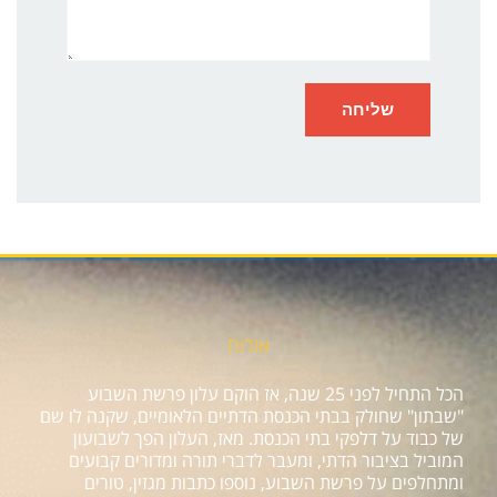
אודות
הכל התחיל לפני 25 שנה, אז הוקם עלון פרשת השבוע
"שבתון" שחולק בבתי הכנסת הדתיים הלאומיים, שקנה לו שם
של כבוד על דלפקי בתי הכנסת. מאז, העלון הפך לשבועון
המוביל בציבור הדתי, ומעבר לדברי תורה ומדורים קבועים
ומתחלפים על פרשת השבוע, נוספו כתבות מגזין, טורים