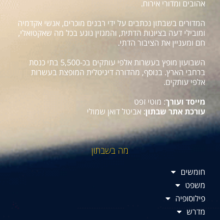
אהובים ומדורי אירוח.
המדורים בשבתון נכתבים על ידי רבנים מוכרים, אנשי אקדמיה
ומובילי דעה בציונות הדתית, והמגזין נוגע בכל מה שאקטואלי,
חם ומעניין את הציבור הדתי.
השבועון מופץ בעשרות אלפי עותקים בכ-5,500 בתי כנסת
ברחבי הארץ. בנוסף, מהדורה דיגיטלית המופצת בעשרות
אלפי עותקים.
מייסד ועורך
: מוטי זפט
עורכת אתר שבתון
: אביטל דואן שמולי
מה בשבתון
חומשים
משפט
פילוסופיה
מדרש