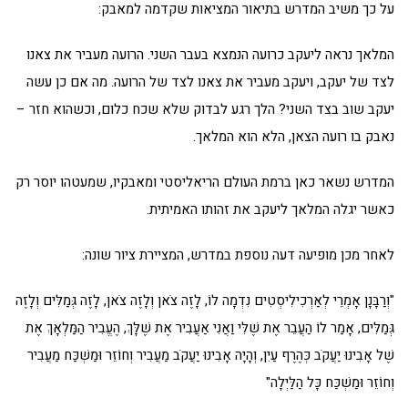
על כך משיב המדרש בתיאור המציאות שקדמה למאבק:
המלאך נראה ליעקב כרועה הנמצא בעבר השני. הרועה מעביר את צאנו
לצד של יעקב, ויעקב מעביר את צאנו לצד של הרועה. מה אם כן עשה
יעקב שוב בצד השני? הלך רגע לבדוק שלא שכח כלום, וכשהוא חזר –
נאבק בו רועה הצאן, הלא הוא המלאך.
המדרש נשאר כאן ברמת העולם הריאליסטי ומאבקיו, שמעטהו יוסר רק
כאשר יגלה המלאך ליעקב את זהותו האמיתית.
לאחר מכן מופיעה דעה נוספת במדרש, המציירת ציור שונה:
"וְרַבָּנָן אָמְרֵי לְאַרְכִילִיסְטִים נִדְמָה לוֹ, לָזֶה צֹאן וְלָזֶה צֹאן, לָזֶה גְּמַלִּים וְלָזֶה
גְּמַלִּים, אָמַר לוֹ הַעֲבֵר אֶת שֶׁלִּי וַאֲנִי אַעֲבִיר אֶת שֶׁלָּךְ, הֶעֱבִיר הַמַּלְאָךְ אֶת
שֶׁל אָבִינוּ יַעֲקֹב כְּהֶרֶף עַיִן, וְהָיָה אָבִינוּ יַעֲקֹב מַעֲבִיר וְחוֹזֵר וּמַשְׁכַּח מַעֲבִיר
וְחוֹזֵר וּמַשְׁכַּח כָּל הַלַּיְלָה"