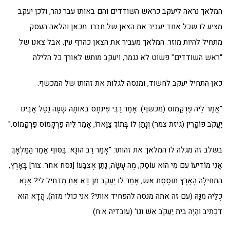
המלאך נראה ליעקב כראש השודדים והם באותו עבר נהר, ולכן יעקב
מציע לו שכל אחד יעביר את הצאן של חברו. מכאן והלאה העסק
מתחיל להיות מוזר: המלאך מעביר את הצאן כהרף עין, אבל צאנו של
"ראש השודדים" פשוט לא נגמר, ויעקב מותש לאורך כל הלילה.
כאן התחיל יעקב לחשוד, ומנסה לגלות את זהותו של המכשף:
"אֲמַר לֵיהּ פַּרְקָמוֹס (מכשף). אָמַר רַבִּי פִּינְחָס בְּאוֹתָהּ שָׁעָה נָטַל אָבִינוּ
יַעֲקֹב פּוֹקָרִין (גיזת צמר) וְנָתַן לוֹ בְּתוֹךְ צַוָּארוֹ, אֲמַר לֵיהּ פַּרְקָמוֹס פַּרְקָמוֹס."
בשלב זה מגלה לו המלאך את זהותו: "אָמַר רַב הוּנָא: בַּסּוֹף אָמַר הַמַּלְאָךְ
אֲנִי מוֹדִיעוֹ עִם מִי הוּא עוֹסֵק, מֶה עָשָׂה, נָתַן אֶצְבָּעוֹ [נסח אחר: צור] בָּאָרֶץ,
הִתְחִילָה הָאָרֶץ תּוֹסֶסֶת אֵשׁ, אָמַר לוֹ יַעֲקֹב מִן דָּא אַתְּ מַדְחֵיל לִי? אֲנָא
כֻּלֵּיהּ מִנָּהּ (עם זה אתה מנסה להפחיד אותי? אני כולי מזה), הֲדָא הוּא
דִּכְתִיב והָיָה בֵית יַעֲקֹב אֵשׁ וגו' (עובדיה א:ח)