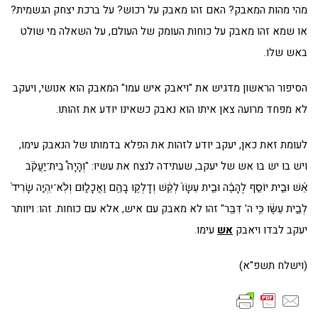
מהי מהות המאבק? האם זהו מאבק על רכוש? על ברכת יצחק הגשמית?
או שמא זהו מאבק על כוחות העומק של העולם, על השאלה מי שולט
באש שלו.
הסיפור הראשון מדגיש את "ויאבק איש עמו" המאבק הוא אנושי, ויעקב
לא מפחד מרועה צאן איתו הוא נאבק כשאינו יודע את זהותו.
לעומת זאת כאן, יעקב יודע לזהות את הפלא בדמותו של הנאבק עימו,
ויש בו יש בו אש של יעקב, שעתידה לנצח את עשיו: "וְהָיָה֩ בֵית־יַעֲקֹ֨ב
אֵ֜שׁ וּבֵ֧ית יוֹסֵ֣ף לֶהָבָ֗ה וּבֵ֤ית עֵשָׂו֙ לְקַ֔שׁ וְדָלְק֥וּ בָהֶ֖ם וַאֲכָל֑וּם וְלֹֽא־יִֽהְיֶ֤ה שָׂרִיד֙
לְבֵ֣ית עֵשָׂ֔ו כִּ֥י ה' דִּבֵּֽר" זהו לא מאבק עם איש, אלא עם כוחות. זהו: ויוותר
יעקב לבדו ויאבק
אש
עימו.
(וישלח תשפ"א)