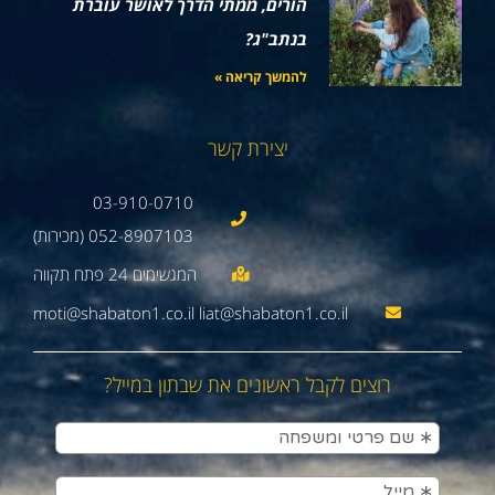
הורים, ממתי הדרך לאושר עוברת
בנתב"ג?
להמשך קריאה »
יצירת קשר
03-910-0710
052-8907103 (מכירות)
moti@shabaton1.co.il liat@shabaton1.co.il
רוצים לקבל ראשונים את שבתון במייל?