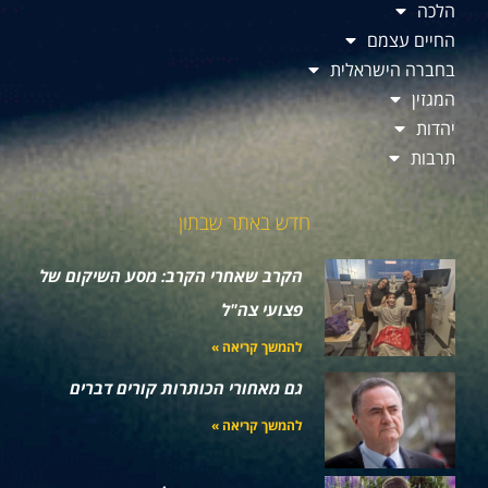
הלכה
החיים עצמם
בחברה הישראלית
המגזין
יהדות
תרבות
חדש באתר שבתון
הקרב שאחרי הקרב: מסע השיקום של
פצועי צה"ל
להמשך קריאה »
גם מאחורי הכותרות קורים דברים
להמשך קריאה »