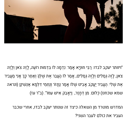
"ויוותר יעקב לבדו. רַבִּי חוּנְיָא אָמַר: נִדְמָה לוֹ בִּדְמוּת רוֹעֶה, לָזֶה צֹאן וְלָזֶה
צֹאן, לָזֶה גְּמַלִּים וְלָזֶה גְּמַלִּים, אָמַר לוֹ הַעֲבֵר אֶת שֶׁלְּךָ וְאַחַר כָּךְ אֲנִי מַעֲבִיר
אֶת שֶׁלִּי. הֶעֱבִיר יַעֲקֹב אָבִינוּ שֶׁלּוֹ אָמַר נַחֲזֹר וְנֶחְמֵי דִּלְּמָא אַנְשִׁינַן (ונראה
שמא שכחנו) כְּלוּם. מִן דְּחָזַר, וַיֵּאָבֵק אִישׁ עִמּוֹ". (ב"ר עז)
המדרש מוטרד מן השאלה כיצד זה שנותר יעקב לבדו, אחרי שכבר
העביר את כולם לעבר השני?