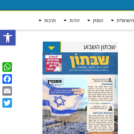
ישראלית
המגזין
יהדות
תרבות
פתח סרגל
שבתון השבוע
tsApp
ebook
Email
Twitter