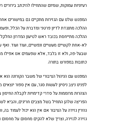
רעיוניות עמוקות, שמיום שהתחילו להיכתב בירורים ר
המפגש שלנו עם הגזירות מתקיים גם במישורים אחרים,
ההלכה מתנגדת לדיון פרטני ומדברת על הכלל, ופעמים
ההלכה מתייחסת בכובד ראש לטיעון המדרון החלקלק,
לא-אחת לקשיים מעשיים ונפשיים, ועוד ועוד. ואף ע
שבעל-פה, ולא זו בלבד, אלא שפעמים אנו אפילו מברכ
כתובות במפורש בתורה.
המפגש עם הניהול הציבורי של משבר הקורונה הוא א
לפנינו ניצב ניסיון לעשות סגר, עם אין ספור יוצאים מ
הצהרות מרוממות על סדרי קדימויות לקבלת החיסון בד
הפריצה שלהן התחיל בשל מצבים חריגים, והביא לשיט
גוזרין גזירה על הציבור אם אין הוא יכול לעמוד בה, וה
גזירה לגזירה, וצריך שלא להקים מחסום על מחסום וע