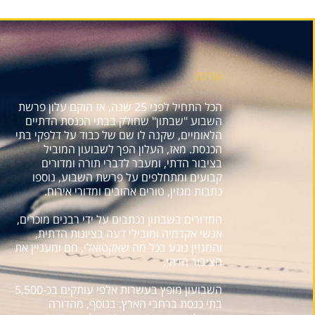
אודות
הכל התחיל לפני 25 שנה, אז הוקם עלון פרשת
השבוע "שבתון" שחולק בבתי הכנסת הדתיים
הלאומיים, שקנה לו שם של כבוד על דלפקי בתי
הכנסת. מאז, העלון הפך לשבועון המוביל
בציבור הדתי, ומעבר לדברי תורה ומדורים
קבועים ומתחלפים על פרשת השבוע, נוספו
כתבות מגזין, טורים אהובים ומדורי אירוח.
המדורים בשבתון נכתבים על ידי רבנים מוכרים,
אנשי אקדמיה ומובילי דעה בציונות הדתית,
והמגזין נוגע בכל מה שאקטואלי, חם ומעניין את
הציבור הדתי.
השבועון מופץ בעשרות אלפי עותקים בכ-5,500
בתי כנסת ברחבי הארץ. בנוסף, מהדורה