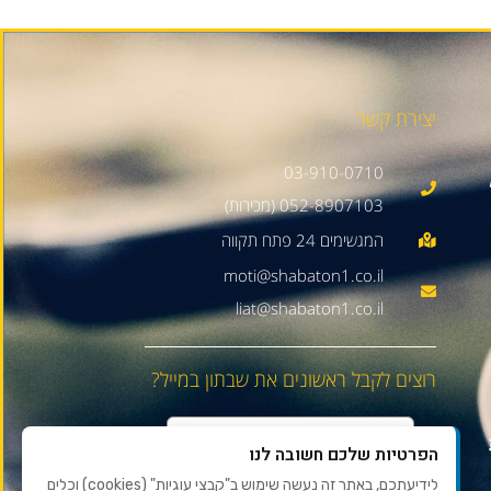
יצירת קשר
03-910-0710
052-8907103 (מכירות)
moti@shabaton1.co.il
liat@shabaton1.co.il
רוצים לקבל ראשונים את שבתון במייל?
הפרטיות שלכם חשובה לנו
לידיעתכם, באתר זה נעשה שימוש ב"קבצי עוגיות" (cookies) וכלים