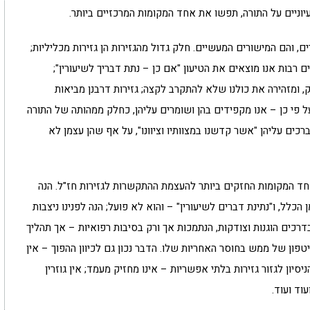
עיוניים על התורה, תפשו את אחד המקומות המרכזיים ביותר.
 והם המישורים המעשיים. חלק גדול מהגזירות הן גזירות מכליליות;
 רבות אנו מוצאים את הטיעון "אם כן – נתת דבריך לשיעורין";
 ומזהירה את כולנו שלא להתקרב לקצה; גזירות דרבנן מביאות
ל פי כן – אנו מקפידים בהן ושומרים עליהן, כחלק ממהותה של התורה
ים עליהן "אשר קדשנו במצוותיו וציוונו", על אף שהן עצמן לא
חד המקומות החזקים ביותר להעצמת ההתקשרות לגזירות חז"ל. הנה
ן הכלל, ו"נתינת דברים לשיעורין" – והוא לא פועל; הנה לפנינו ניצבות
רכים הוגנות וצודקות, הנתמכות אך ורק בסיבות רפואיות – אך תהליך
פון של ממש בחוסר האחריות שלו. הדבר נכון גם לכיוון ההפוך – אין
ניסיון לגזור גזירות בלתי אפשריות – אינו מחזיק מעמד; אין גוזרין
וד ועוד.