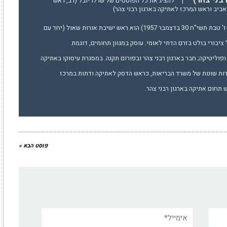
|
להציג את כל הפוסטים של שרלו יובל (רב, ראש
ביב וראש המרכז לאתיקה בארגון רבני צהר)
הרב יובל שֶרְלוֹ (נולד ב-ז' טבת תשי"ח 30 בדצמבר 1957) הוא ראש ישיבת אורות שאול (יחד עם
 ציבורי בולט בזרם הדתי לאומי. עוסק במגוון תחומים, דוגמת
פוליטיקה; חבר בארגון רבני צהר ובפורום תקנה. במסגרת עיסוקו באתיקה
דות שונות של משרד הבריאות, כראש הדסק לאתיקה ודתות במרכז
תחום אתיקה בארגון רבני צהר.
פוסט הבא »
אימייל*