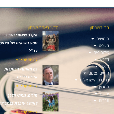
מה בשבתון
חדש באתר שבתון
הקרב שאחרי הקרב:
חומשים
מסע השיקום של פצועי
משפט
צה"ל
פילוסופיה
מדרש
להמשך קריאה »
הלכה
גם מאחורי הכותרות
החיים עצמם
קורים דברים
בחברה הישראלית
להמשך קריאה »
המגזין
יהדות
הורים, ממתי הדרך
תרבות
לאושר עוברת בנתב"ג?
להמשך קריאה »