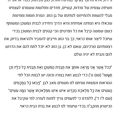
פיזית, אלא מדובר בעיקר בנתינה רוחנית, כגון סבלנות, כבוד או אפילו
חשיפה עצמית של סודות, קשיים, פחדים וחולשות ששמרנו לעצמינו
מבלי להשוות ולהתייחס לנתינתו של בן הזוג. הסרת חומות ומחיצות
שכאלו היא הנתינה אמיתית והיא הדרך היחידה לבנית המשכן המשותף.
כשם שמשה קיבל את כל הפרטים הכי קטנים לבנית המשכן בכדי
שיוכל ליצור אותו כראוי, כך בני הזוג חייבים להסביר ולהראות בדיוק את
רצונותיהם וצרכיהם, שאם לא כן, בן הזוג לא יוכל לתת להם את הדרוש
להם והבית לא יהיה שלם.
"כְּכֹל אֲשֶׁר אֲנִי מַרְאֶה אוֹתְךָ אֵת תַּבְנִית הַמִּשְׁכָּן וְאֵת תַּבְנִית כָּל כֵּלָיו וְכֵן
תַּעֲשׂוּ" (שם ט') כדי לבצע זאת בצורה נכונה יש לבנות הכל לפי
ההוראות והמצוות שניתנו לנו משמים מאב לבן. "וַיָּבֹאוּ כָּל הַחֲכָמִים
הָעֹשִׂים אֵת כָּל מְלֶאכֶת הַקֹּדֶשׁ אִישׁ אִישׁ מִמְּלַאכְתּוֹ אֲשֶׁר הֵמָּה עֹשִׂים"
(שם ל'ו ד'), ללמדנו כי לפעמים צריך לפנות לעזרה למי שקיבל את
הכישרון מהקב"ה בכדי שיעזור לנו לבצע את בנית הבית כראוי.