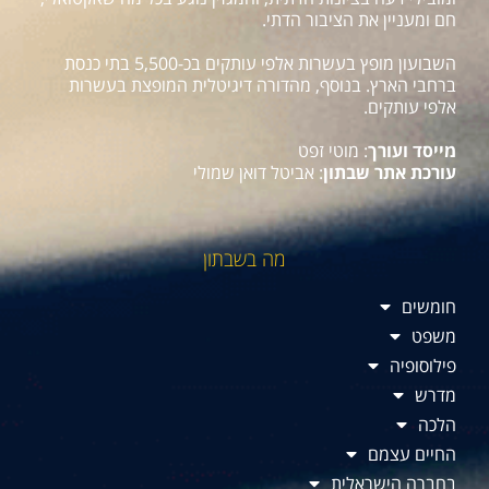
חם ומעניין את הציבור הדתי.
השבועון מופץ בעשרות אלפי עותקים בכ-5,500 בתי כנסת
ברחבי הארץ. בנוסף, מהדורה דיגיטלית המופצת בעשרות
אלפי עותקים.
מייסד ועורך
: מוטי זפט
עורכת אתר שבתון
: אביטל דואן שמולי
מה בשבתון
חומשים
משפט
פילוסופיה
מדרש
הלכה
החיים עצמם
בחברה הישראלית