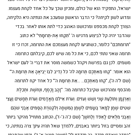
ישראל, התפקיד הוא של כולם, ומכיון שכך על כל אחד לקחת מעצמו.
ומדוע לשון לקיחה? כי הדבר הראשון שמעכב את הנתינה היא הלקיחה,
הצורך לקחת מכספנו ומרכושנו האהוב כדי לתת אותו לאחר. בכדי
שהדבר יהיה קל לביצוע מדגיש ה' "תִּקְחוּ אֶת-תְּרוּמָתִי" לא כתוב
"תרומתכם" כלומר, כשתגיעו לקחת מעצמכם את התרומה, זכרו כי זו
תרומה שאני נתתי לכם, כי את כל מה שיש לכם, קיבלתם כתרומה
משמים. לכן גם בפרשת ויקהל כשמשה מוסר את דברי ה' לעם ישראל
הוא אומר: "קְחוּ מֵאִתְּכֶם תְּרוּמָה לה' כֹּל נְדִיב לִבּוֹ יְבִיאֶהָ אֵת תְּרוּמַת ה'"
(שם ל'ה ה'), "קְחוּ מֵאִתְּכֶם… …אֵת תְּרוּמַת ה'" כל אחד יקח לתרומה
מהכסף ומהרכוש שקיבל כתרומה מה'. "זָהָב וָכֶסֶף, וּנְחֹשֶׁת. וּתְכֵלֶת
וְאַרְגָּמָן וְתוֹלַעַת שָׁנִי וְשֵׁשׁ וְעִזִּים. וְעֹרֹת אֵילִם מְאָדָּמִים וְעֹרֹת תְּחָשִׁים וַעֲצֵי
שִׁטִּים שֶׁמֶן לַמָּאֹר בְּשָׂמִים לְשֶׁמֶן הַמִּשְׁחָה וְלִקְטֹרֶת הַסַּמִּים אַבְנֵי שֹׁהַם
וְאַבְנֵי מִלֻּאִים לָאֵפֹד וְלַחֹשֶׁן" (שם כ'ה ג'-ז'), הכתוב מתחיל מהיקר ביותר
זהב ומסיים בזול ביותר באבנים, ללמדך שאל תהיה עינך צרה בנתינה, כי