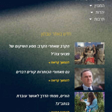
המגזין
יהדות
תרבות
חדש באתר שבתון
הקרב שאחרי הקרב: מסע השיקום של
פצועי צה"ל
להמשך קריאה »
גם מאחורי הכותרות קורים דברים
להמשך קריאה »
הורים, ממתי הדרך לאושר עוברת
בנתב"ג?