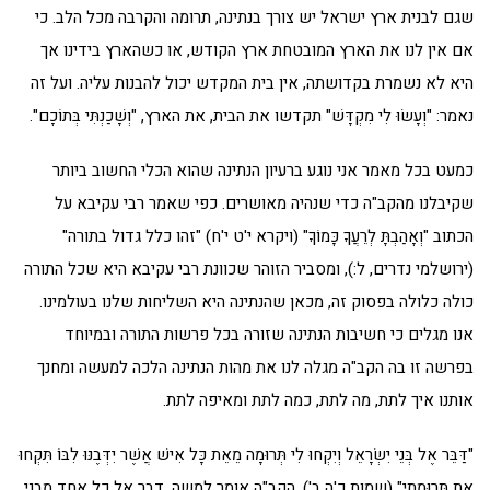
שגם לבנית ארץ ישראל יש צורך בנתינה, תרומה והקרבה מכל הלב. כי
אם אין לנו את הארץ המובטחת ארץ הקודש, או כשהארץ בידינו אך
היא לא נשמרת בקדושתה, אין בית המקדש יכול להבנות עליה. ועל זה
נאמר: "וְעָשׂוּ לִי מִקְדָּשׁ" תקדשו את הבית, את הארץ, "וְשָׁכַנְתִּי בְּתוֹכָם".
כמעט בכל מאמר אני נוגע ברעיון הנתינה שהוא הכלי החשוב ביותר
שקיבלנו מהקב"ה כדי שנהיה מאושרים. כפי שאמר רבי עקיבא על
הכתוב "וְאָהַבְתָּ לְרֵעֲךָ כָּמוֹךָ" (ויקרא י'ט י'ח) "זהו כלל גדול בתורה"
(ירושלמי נדרים, ל:), ומסביר הזוהר שכוונת רבי עקיבא היא שכל התורה
כולה כלולה בפסוק זה, מכאן שהנתינה היא השליחות שלנו בעולמינו.
אנו מגלים כי חשיבות הנתינה שזורה בכל פרשות התורה ובמיוחד
בפרשה זו בה הקב"ה מגלה לנו את מהות הנתינה הלכה למעשה ומחנך
אותנו איך לתת, מה לתת, כמה לתת ומאיפה לתת.
"דַּבֵּר אֶל בְּנֵי יִשְׂרָאֵל וְיִקְחוּ לִי תְּרוּמָה מֵאֵת כָּל אִישׁ אֲשֶׁר יִדְּבֶנּוּ לִבּוֹ תִּקְחוּ
אֶת תְּרוּמָתִי" (שמות כ'ה ב'), הקב"ה אומר למשה, דבר אל כל אחד מבני