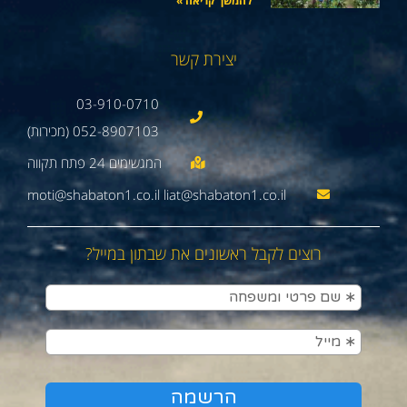
להמשך קריאה »
יצירת קשר
03-910-0710
052-8907103 (מכירות)
moti@shabaton1.co.il liat@shabaton1.co.il
רוצים לקבל ראשונים את שבתון במייל?