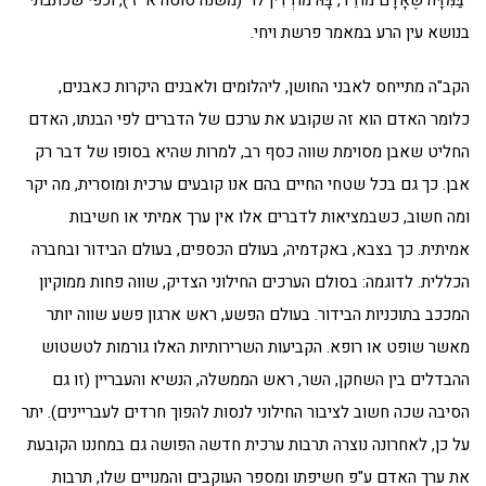
"בַּמִּדָּה שֶׁאָדָם מוֹדֵד, בָּהּ מוֹדְדִין לוֹ" (משנה סוטה א' ז'), וכפי שכתבתי
בנושא עין הרע במאמר פרשת ויחי.
הקב"ה מתייחס לאבני החושן, ליהלומים ולאבנים היקרות כאבנים,
כלומר האדם הוא זה שקובע את ערכם של הדברים לפי הבנתו, האדם
החליט שאבן מסוימת שווה כסף רב, למרות שהיא בסופו של דבר רק
אבן. כך גם בכל שטחי החיים בהם אנו קובעים ערכית ומוסרית, מה יקר
ומה חשוב, כשבמציאות לדברים אלו אין ערך אמיתי או חשיבות
אמיתית. כך בצבא, באקדמיה, בעולם הכספים, בעולם הבידור ובחברה
הכללית. לדוגמה: בסולם הערכים החילוני הצדיק, שווה פחות ממוקיון
המככב בתוכניות הבידור. בעולם הפשע, ראש ארגון פשע שווה יותר
מאשר שופט או רופא. הקביעות השרירותיות האלו גורמות לטשטוש
ההבדלים בין השחקן, השר, ראש הממשלה, הנשיא והעבריין (זו גם
הסיבה שכה חשוב לציבור החילוני לנסות להפוך חרדים לעבריינים). יתר
על כן, לאחרונה נוצרה תרבות ערכית חדשה הפושה גם במחננו הקובעת
את ערך האדם ע"פ חשיפתו ומספר העוקבים והמנויים שלו, תרבות