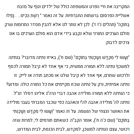
המקריבה את חיי הפרט והמשפחה כולל של ילדים וטף על מזבח
אשליית הפרסום ברשתות החברתיות. על זה נאמר " רֶשֶׁת הֵכִינוּ… …נָפְלוּ
בְתוֹכָהּ" (תהלים נ'ז ז'). לכן לא נותר לנו אלא להבין מסדר התרומות שרק
סולם הערכים התורני שלא נקבע בידי אדם הוא סולם הערכים בו אנו
צרכים לדבוק.
"וְעָשׂוּ לִי מִקְדָּשׁ וְשָׁכַנְתִּי בְּתוֹכָם" (שם ח'), באיזו נתינה מדובר? בנתינה
למשכן! נתינה ללא תמורה ממשית, כי אף אחד לא קיבל תמורה לכסף
ולרכוש שתרם, אף אחד לא קיבל שלט או מכתב תודה או לייק. זו
נתינה אמיתית, ורק על נתינה שכזו מקיימים את כל התורה כולה. ומדוע?
כי הנתינה ללא תמורה מולידה אהבה דברי הרה"ג אליהו דסלר זצ"ל.
נתינה לה' מולידה אהבה לה'! והאהבה כפי שכבר הסברתי בעבר מולידה
את האושר הנצחי של הנשמה. על זה נאמר "וְעָשׂוּ לִי מִקְדָּשׁ וְשָׁכַנְתִּי
בְּתוֹכָם" (שם כ'ה ח'), אומר הקב"ה: כשאתם תורמים לי, למרות שזה
רכושי, עצם הנתינה למשכן, למקדש, לבית הכנסת, לבית המדרש,