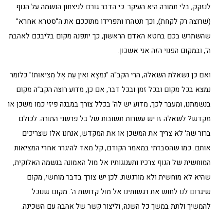
לנזקק, בלי תמורה היא העיקר. כי הדבר גורם לניצחון הנשמה על הגוף
(שרוצה רק לקחת), וכך תטהרו ותפרידו מתוככם את ה"סטרא אחרא"
שהשתרש בכם בחטא האדם הראשון, כך יתפנה מקום בליבכם לאהבת
ה', ובמקום הפנוי הזה אני אשכון.
ואם כן נשאלת השאלה, הרי הקב"ה "נִמְצָא וְאֵין עֵת אֶל מְצִיאוּתוֹ" כלומר
נמצא בכל מקום ובכל זמן ובכל דבר, אם כן, מדוע רוצה הקב"ה מקום
בנשמתנו, ומעבר לכך, מדוע יש לה' בכלל צורך במבנה פיזי כמו משכן או
מקדש? לשאלה זו יש עשרות תשובות של כל פרשני התורה. לכולם
ברור שה' לא צריך את המשכן או את המקדש, אנחנו אלו שצריכים
אותם. כמו שהסברתי במאמר הקודם, קל מאד להיגרר אחרי המציאות
המוחשית של הגוף צרכיו ותענוגותיו אל מול האמונה בנשמה האלוקית,
שהיא לא מוחשית ולא מורגשת. לכן יש צורך בדבר מוחשי, מקום
שיגרום לנו לחוש את רגשותינו אל מול קדושת ה'. מקום שנוכל
להמשיך ולתת במשך כל השנה, וליצור קשר של אהבה עם השכינה.