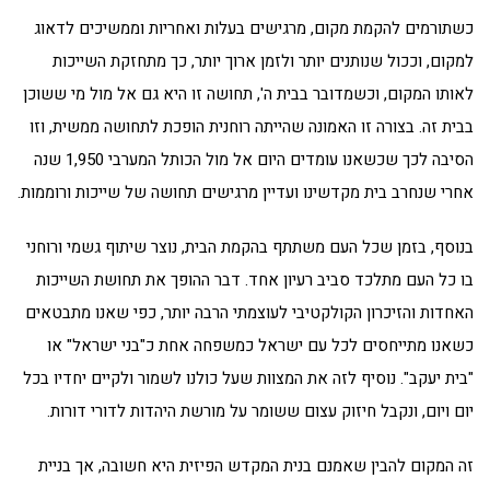
כשתורמים להקמת מקום, מרגישים בעלות ואחריות וממשיכים לדאוג
למקום, וככול שנותנים יותר ולזמן ארוך יותר, כך מתחזקת השייכות
לאותו המקום, וכשמדובר בבית ה', תחושה זו היא גם אל מול מי ששוכן
בבית זה. בצורה זו האמונה שהייתה רוחנית הופכת לתחושה ממשית, וזו
הסיבה לכך שכשאנו עומדים היום אל מול הכותל המערבי 1,950 שנה
אחרי שנחרב בית מקדשינו ועדיין מרגישים תחושה של שייכות ורוממות.
בנוסף, בזמן שכל העם משתתף בהקמת הבית, נוצר שיתוף גשמי ורוחני
בו כל העם מתלכד סביב רעיון אחד. דבר ההופך את תחושת השייכות
האחדות והזיכרון הקולקטיבי לעוצמתי הרבה יותר, כפי שאנו מתבטאים
כשאנו מתייחסים לכל עם ישראל כמשפחה אחת כ"בני ישראל" או
"בית יעקב". נוסיף לזה את המצוות שעל כולנו לשמור ולקיים יחדיו בכל
יום ויום, ונקבל חיזוק עצום ששומר על מורשת היהדות לדורי דורות.
זה המקום להבין שאמנם בנית המקדש הפיזית היא חשובה, אך בניית