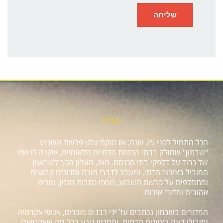
אודות
הכל התחיל לפני 25 שנה, אז הוקם עלון פרשת השבוע
"שבתון" שחולק בבתי הכנסת הדתיים הלאומיים, שקנה לו שם
של כבוד על דלפקי בתי הכנסת. מאז, העלון הפך לשבועון
המוביל בציבור הדתי, ומעבר לדברי תורה ומדורים קבועים
ומתחלפים על פרשת השבוע, נוספו כתבות מגזין, טורים
אהובים ומדורי אירוח.
המדורים בשבתון נכתבים על ידי רבנים מוכרים, אנשי אקדמיה
ומובילי דעה בציונות הדתית, והמגזין נוגע בכל מה שאקטואלי,