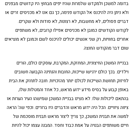
בדומה למשכן ולמקדש שלמרות שהיו יפים מבחוץ היו קדושים מבפנים
ולא ניתן היה להיכנס אל הקודש פנימה, כך גם אנו לא מכניסים זרים או
דברים פסולים, לא מחשבות, לא רצונות, לא סודות ולא שקרים.
לקודש הקודשים כמובן לא מכניסים אפילו קרובים, לא משתפים
אחרים בחוויות, רק שני אנשים יכולים להיכנס לשם וכמובן לא מוציאים
שום דבר מהקודש החוצה.
בבניית המשכן החיצונית, המחזקת, המקרבת, עוסקים כולם, הורים
וילדים. בכך כולם ירגישו שייכות, החובות והנתינה הקבועה חשובים
לחיזוק תחושת השייכות לכולם יותר מהזכויות. חובה לתחזק את הבית
באופן קבוע על בסיס מידע ידוע מראש, כל אחד והמטלות שלו,
בהתאם ליכולות שלו. לא מצינו בבניית המשכן שמישהו העיר הערות או
ציווה ציוויים. הכל היה ידוע מראש והדברים היו ברורים. וכפי שה' הראה
למשה את תבנית המשכן, כך צריך ליצור מראש תבנית מוסכמת של
חיים משותפים הבנויה על אמת כבוד וחסד. המבנה עצמו יכול להיות