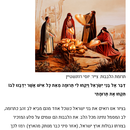
תרומת הלבבות. צייר: יוסי רוזנשטיין
דַּבֵּר אֶל
בְּנֵי יִשְׂרָאֵל וְיִקְחוּ לִי תְּרוּמָה
מֵאֵת כָּל אִישׁ אֲשֶׁר יִדְּבֶנּוּ לִבּוֹ
תִּקְחוּ אֶת תְּרוּמָתִי
בציור אנו רואים את בני ישראל כשכל אחד מהם מביא לב זהב כתרומה,
לב המסמל נתינה מכל הלב. את הלבבות הם שמים על סלע המזכיר
בצורתו גבולות ארץ ישראל, (אזור סיני כבר מנותק מהארץ). רמז לכך