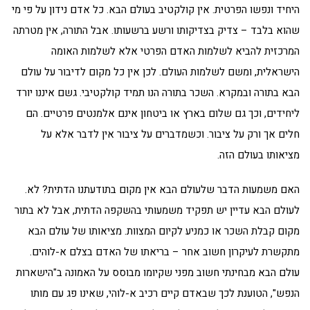
היחיד ונפשו הפרטית. אין קולקטיב בעולם הבא. כל אדם נידון על פי מי
שהוא בלבד – צדיק בצדיקותו ורשע ברשעותו. אבל התורה, אין מטרתה
המרכזית להביא לשלמות האדם הפרטי אלא לשלמות האומה
הישראלית, ומשם לשלמות העולם. לכן אין כל מקום לדיבור על עולם
הבא בתורה ובמקרא. השכר בתורה הנו תמיד קולקטיבי. גשם איננו יורד
ליחידים, וכך גם שלום בארץ או ביטחון אינם אלמנטים פרטיים. הם
חלים אך ורק על ציבור. וכשמדברים על ציבור אין לדבר אלא על
מציאותו בעולם הזה.
האם משמעות הדבר שלעולם הבא אין מקום בתודעתנו הדתית? לא.
לעולם הבא עדיין יש תפקיד משמעותי בהשקפה הדתית, אבל לא בתור
מקום קבלת השכר או כמניע לקיום המצוות. מציאותו של עולם הבא
מתקשרת לעיקרון חשוב אחר – בריאתו של האדם בצלם א-לוהים.
עולם הבא מבחינתי חשוב מפני שקיומו מבוסס על האמונה ב"הישארות
הנפש", הטוענת לכך שבאדם קיים רכיב א-לוהי, שאינו פג עם מותו