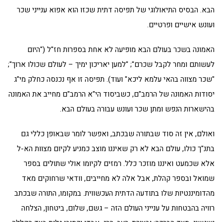
הבא. הבסיס התיאולוגי של תפיסה דתית שכזו הוא אפוא ענייני שכר
ועונש אישיים ופרטיים.
האמונה בשכר בעולם הבא מופיעה לא אחת בספרות חז"ל ("היום
לעשותם ומחר לקבל שכרם"; "למען יאריכון ימיך – לעולם שכולו ארוך";
"שכר מצווה בהאי עלמא ליכא" ועוד). תפיסה זו אף נכנסה כחלק מי"ג
יסודות האמונה של הרמב"ם, כשביסוד הי"א הרמב"ם מחייב את האמונה
בהישארות הנפש ומתן שכר ועונש עבורה בעולם הבא.
ואולם, אין זה סוד שבתורה שבכתב, ואפשר לומר שבאופן כללי גם
בתנ"ך כולו, עולם הבא לא רק שאיננו מוצב כמניע לקיום מצוות הא-ל
אלא שכמעט ואיננו מוזכר כלל. רמזים לקיומו אולי שתולים בספר
שמואל ובספר קהלת, אבל אלה לא מחייבים, וודאי שרחוקים מאד
מהדומיננטיות שלו בתודעה הדתית העכשווית. במקומו, התורה שבכתב
רוויה בהבטחות על ענייני העולם הזה – גשם, שלום, ביטחון, הצלחה