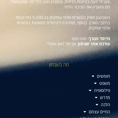
ומובילי דעה בציונות הדתית, והמגזין נוגע בכל מה שאקטואלי,
חם ומעניין את הציבור הדתי.
השבועון מופץ בעשרות אלפי עותקים בכ-5,500 בתי כנסת
ברחבי הארץ. בנוסף, מהדורה דיגיטלית המופצת בעשרות
אלפי עותקים.
מייסד ועורך
: מוטי זפט
עורכת אתר שבתון
: אביטל דואן שמולי
מה בשבתון
חומשים
משפט
פילוסופיה
מדרש
הלכה
החיים עצמם