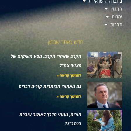
בחברה הישראלית
המגזין
יהדות
תרבות
חדש באתר שבתון
הקרב שאחרי הקרב: מסע השיקום של
פצועי צה"ל
להמשך קריאה »
גם מאחורי הכותרות קורים דברים
להמשך קריאה »
הורים, ממתי הדרך לאושר עוברת
בנתב"ג?