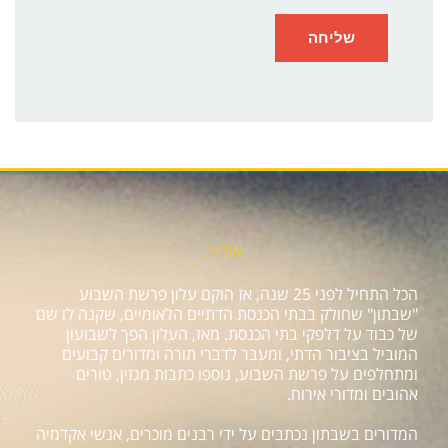
אודות
הכל התחיל לפני 25 שנה, אז הוקם עלון פרשת השבוע
"שבתון" שחולק בבתי הכנסת הדתיים הלאומיים, שקנה לו שם
של כבוד על דלפקי בתי הכנסת. מאז, העלון הפך לשבועון
המוביל בציבור הדתי, ומעבר לדברי תורה ומדורים קבועים
ומתחלפים על פרשת השבוע, נוספו כתבות מגזין, טורים
אהובים ומדורי אירוח.
המדורים בשבתון נכתבים על ידי רבנים מוכרים, אנשי אקדמיה