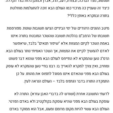
ושגשוג, מצד הברכה; ובצורת, רעב, הרג, אבדן וכמובן גלות בצד הקללה.
כיצד זה שעניין כה מרכזי כמו העולם הבא זוכה להתעלמות מוחלטת
בתורה ובמקרא באופן כללי?
מיטב ההוגים היהודים של ימי הביניים הציעו תשובות שונות. מפורסמת
תשובתו של הרמב"ם בהלכות תשובה שהשכר המובטח בתורה איננו
באמת השכר לקיום המצוות אלא "שיפור תנאים" בלבד, שיאפשר
לאדם להמשיך לקיים את המצוות, אך השכר האמיתי נותר בעולם הבא.
הרס"ג טען שהמקרא לא התייחס לעולם הבא מפני שהוא דבר פשוט
ומחויב, ואין צורך למקרא להאריך בו. רבנו בחיי טען שהמקרא לא עוסק
בעולם הבא מפני שהאדם איננו מסוגל לתפוס את מהותו. על כן
התמקדה התורה בדבר הנתפס בלבד – העולם הנראה לעין.
לדעתי התשובה אחרת (ושורש לה בדברי האבן עזרא). התורה לא
עוסקת בעולם הבא מפני שהיא עוסקת בקולקטיב ולא באדם הפרטי.
העולם הבא עשוי להיות מקום מרומם ומענג, אבל הוא ממוקד באדם