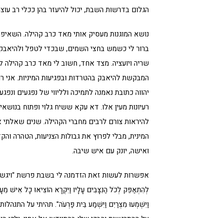
הגלום בדרשות השבת, יכול להיעזר בהן ככלי רב עוצ
נושא המוגנות מעסיק אותי מאד כרב קהילה. השאיפה ל
ברור לי כשמש בחצי השמים, שבכדי לטפל ולהיאבק ב
שריה ויועציה. מצד אחד, חשוב לי מאד כרב קהילה לו
המבקשת להיאבק בהטרדות ובפגיעות המיניות. אני רו
יהווה כתובת נאמנה לתמיכה ולליווי של נפגעים ונפג
רעיונות מעין אלו. דא עקא ששיח גלוי ופתוח בנושאי
להיראות צורם לרבים מחברי הקהילה. שנים שאלתי 
המינית, מבלי לפרוץ את גבולות הצניעות, הטהרה וה
ואישה, יונק עם איש שיבה.
אפשרות לעשות זאת הזדמנה לי בשבת פרשת "ויגש" לפנ
לְהִתְאַפֵּק לְכֹל הַנִּצָּבִים עָלָיו וַיִּקְרָא הוֹצִיאוּ כָל אִישׁ מֵעָל
וַיִּשְׁמְעוּ מִצְרַיִם וַיִּשְׁמַע בֵּית פַּרְעֹה". תהיתי