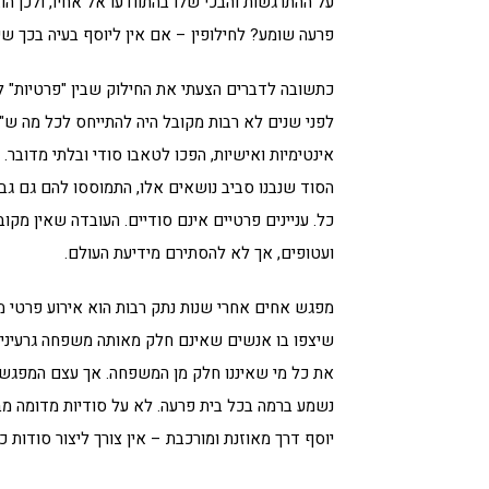
על ההתרגשות והבכי שלו בהתוודעו אל אחיו, ולכן ה
פרעה שומע? לחילופין – אם אין ליוסף בעיה בכך שי
כתשובה לדברים הצעתי את החילוק שבין "פרטיות" ל"
לפני שנים לא רבות מקובל היה להתייחס לכל מה ש"פר
אינטימיות ואישיות, הפכו לטאבו סודי ובלתי מדובר
הסוד שנבנו סביב נושאים אלו, התמוססו להם גם גבולו
כל. עניינים פרטיים אינם סודיים. העובדה שאין מקו
ועטופים, אך לא להסתירם מידיעת העולם.
מפגש אחים אחרי שנות נתק רבות הוא אירוע פרטי מו
שיצפו בו אנשים שאינם חלק מאותה משפחה גרעינית.
את כל מי שאיננו חלק מן המשפחה. אך עצם המפגש המ
נשמע ברמה בכל בית פרעה. לא על סודיות מדומה מב
יוסף דרך מאוזנת ומורכבת – אין צורך ליצור סודות כ