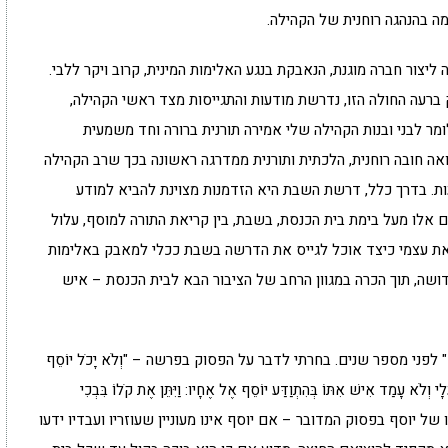
מה בהנהגה רוחנית של הקהילה.
יצור חברה מוגנת, הנאבקת בנגע האלימות המינית, קרוב ויקר ללבי.
רעה החולה הזו, נדרשת מודעות והתגייסות מצד ראשי הקהילה,
מר לבני ובנות הקהילה שלי אמירה תורנית ברורה וחד משמעית
אה חובה רוחנית, הלכתית ותורנית ממדרגה ראשונה בכך שרב הקהילה
עות. בדרך כלל, דרשת השבת היא הזדמנות מצוינת להביא למודע
ם אלו מעל בימת בית הכנסת, בשבת, בין קריאת התורה למוסף, עלול
את עצמי כיצד אוכל לגייס את הדרשה בשבת ככלי למאבק באלימות
קדושה, תוך הכרה במגוון הרחב של הציבור הבא לבית הכנסת – איש
י מספר שנים. בחרתי לדבר על הפסוק בפרשה – "וְלֹא יָכֹל יוֹסֵף
ָי וְלֹא עָמַד אִישׁ אִתּוֹ בְּהִתְוַדַּע יוֹסֵף אֶל אֶחָיו: וַיִּתֵּן אֶת קֹלוֹ בִּבְכִי
 על התנהלותו של יוסף בפסוק המדובר – אם יוסף אינו מעוניין שעוזריו ועבדיו ידעו