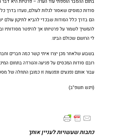
בתום ההסבר הוספתי עוד הערה – פרטיות היא דבר חשו
סודות כמוסים שאסור לגלות לעולם, נועדו בדרך כלל 
הם בדרך כלל הסודות שבכדי להביא לתיקון עולם י
להמשיך לשמור על פרטיותו אך להיפטר מסודותיו ובכך
לי הרושם שכולם הבינו.
בשבוע שלאחר מכן יצרו איתי קשר כמה חברים וחברו
רובם סודות המכסים על פגיעה והטרדה בתחום המיני
עבור אותם נפגעים ונפגעות זו כמובן התחלה של מסע
(ויגש תשפ"ב)
כתבות שעשויות לעניין אותך