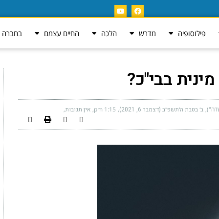
פילוסופיה
מדרש
הלכה
החיים עצמם
בחברה ה
מינית בבי"כ?
דה")
ב׳ בטבת ה׳תשפ״ב (דצמבר 6, 2021)
1:15 pm
אין תגובות