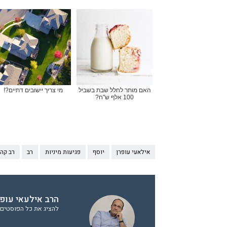
האם מותר לחלל שבת בשביל
מי צריך יישובים דתיים?!
100 אלף ש"ח?
אילאעי עופרן
יוסף
פגיעות מיניות
רב
רב קה
הרב אילעאי עופר
להציג את כל הפוסטים 