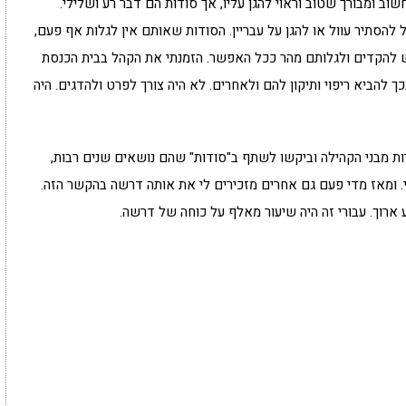
ב ומבורך שטוב וראוי להגן עליו, אך סודות הם דבר רע ושלילי.
להסתיר עוול או להגן על עבריין. הסודות שאותם אין לגלות אף פעם,
ש להקדים ולגלותם מהר ככל האפשר. הזמנתי את הקהל בבית הכנסת
 להביא ריפוי ותיקון להם ולאחרים. לא היה צורך לפרט ולהדגים. היה
ת מבני הקהילה וביקשו לשתף ב"סודות" שהם נושאים שנים רבות,
. ומאז מדי פעם גם אחרים מזכירים לי את אותה דרשה בהקשר הזה.
 ארוך. עבורי זה היה שיעור מאלף על כוחה של דרשה.