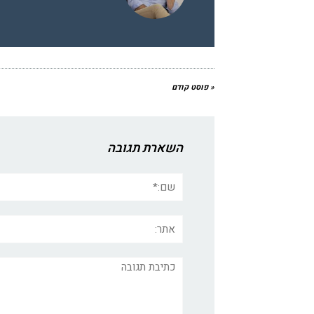
« פוסט קודם
השארת תגובה
שם:*
אתר:
תגובה