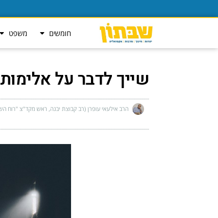
חומשים
משפט
שייך לדבר על אלימות 
הרב אילעאי עופרן (רב קבוצת יבנה, ראש מקד"צ "רוח הש