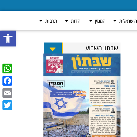
ישראלית
המגזין
יהדות
תרבות
פתח סרגל
שבתון השבוע
tsApp
ebook
Email
Twitter