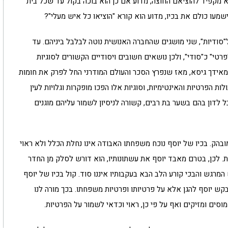
וא מקפיד להוציאם החוצה, מדוע אם כן הוא בוכה בקול עד שכל בית
שמעו כולם את בכיו, מדוע הוא קורא "הוציאו כל איש מעלי"?
סודיות", שני מושגים שהחברה האנושית נוטה לבלבל ביניהם. עד
טי" כ"סודי", ולכן נושאים חשובים ויסודיים הקשורים לסוגיות
. מאידך גיסא, מאז שנפרץ הסכר והעולם המודרני החל לפרק את חומות
ת הפרטיות והאינטימיות, וסוגיות אלו הפכו מופקרות וגלויות לעין
בל לדון בהם בשער בת רבים, קשורה לניסיון לשמור עליהם מוגנים
בהק. בכיו של יוסף נוכח משפחתו האבודה אינו נחלת הכלל ולא ראוי
 לכן, בטרם מאבד יוסף את עשתונותיו, הוא דורש לסלק מן החדר
רגש והבכי קורע הלב הבא בעקבותיו איננו סוד. קול בכיו של יוסף
קש יוסף להגן אלא על פרטיותו ופרטיות משפחתו. בכך מורה לנו
מוסים ומזיקים ואף על פי כן, ראוי וכדאי לשמור על הפרטיות.