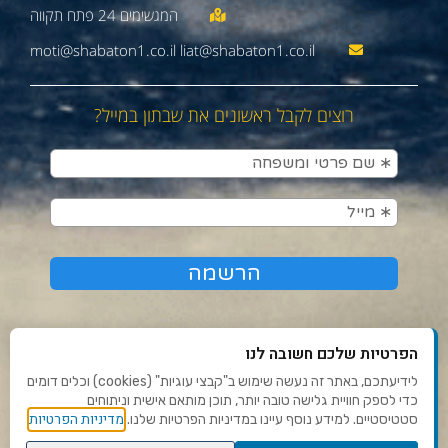
moti@shabaton1.co.il liat@shabaton1.co.il
רוצים לקבל ראשונים את שבתון במייל?
הפרטיות שלכם חשובה לנו
לידיעתכם, באתר זה נעשה שימוש ב"קבצי עוגיות" (cookies) וכלים דומים
כדי לספק חוויית גלישה טובה יותר, תוכן מותאם אישית וניתוחים
תנאי שימוש ומדיניות פרטיות
מדיניות הפרטיות
סטטיסטיים. למידע נוסף עיינו במדיניות הפרטיות שלנו.
פנו אלינו