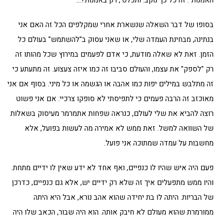
בסופו של דבר השאלה שנשארת אחרי שמקלפים הכל זה האם אני
בנתינה, מבחינת העמדה שלי, או שאני עסוק ב"להשתמש" בעולם כל
הזמן. זאת לא שאלה מודעת, כי אדם לפעמים במירוץ שכל מהותו זה
רק "לספק" את עצמו, והעולם סביבו זה כמו איזה צעצוע. זה מתעתע כי
זה מתלבש במילים יפות כמו אהבה או הגשמה או כל מיני. בסוף אם אני
מאוכזב זה הרבה פעמים כי לתפיסתי לא סופקו צרכיי. אם אני פשוט
רוצה להביא את שלי לעולם, כנראה שפחות אתמרמר מעיסוק בשאלות
של השוואה למשל. זאת ממש לא אמירה מה לעשות בפועל, אלא
מחשבות על עמדה שמתוכה אני פועל.
פעם היה איש שהיו לו כנפיים, ואף אחד לא ידע שאין לו ידיים מתחת.
והיו ממש מתפעלים איך זה שלא רק ידיים יש, אלא גם כנפיים, כדרכן
של הבריות. היתה לו בת יחידה שהוא אהב נורא, אבל היא היתה
ממורמרת שהוא מעולם לא חיבק אותה. הוא היה שבור, הכאב שלו היה