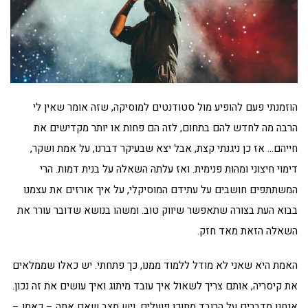
הוזמנתי פעם להופיע מול סטודנטים למוסיקה, שזה אומר שאין לי
הרבה מה לחדש להם בתחום, לזה הם פחות או יותר מקדישים את
חייהם… אז כן ניגנתי קצת, אבל יצא שבעיקר דברנו, על אמת ושקר,
דימוי חיצוני ומהות פנימית. ואז עלתה השאלה על בנית דמות. הרי
המשתתפים חושבים על עתידם המוסיקלי, על איך אורזים את עצמנו
בבוא העת בצורה שתאפשר שיווק טוב. ומשהו בנושא שדובר עורר את
השאלה הזאת מאד חזק.
האמת היא שאני לא מודל ללמוד ממנו, כך פתחתי. יש כאלו שממלאים
את קיסריה, אותם צריך לשאול איך עובד מיתוג ואיך עושים את זה נכון.
אנחנו מדברים על הרובד מתוכו פועלים. ויש מצב שאם אתה – כאמן –