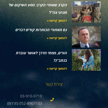
הקרב שאחרי הקרב: מסע השיקום של
פצועי צה"ל
להמשך קריאה »
גם מאחורי הכותרות קורים דברים
להמשך קריאה »
הורים, ממתי הדרך לאושר עוברת
בנתב"ג?
להמשך קריאה »
יצירת קשר
03-910-0710
052-8907103 (מכירות)