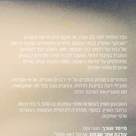
אודות
הכל התחיל לפני 25 שנה, אז הוקם עלון פרשת השבוע
"שבתון" שחולק בבתי הכנסת הדתיים הלאומיים, שקנה לו שם
של כבוד על דלפקי בתי הכנסת. מאז, העלון הפך לשבועון
המוביל בציבור הדתי, ומעבר לדברי תורה ומדורים קבועים
ומתחלפים על פרשת השבוע, נוספו כתבות מגזין, טורים
אהובים ומדורי אירוח.
המדורים בשבתון נכתבים על ידי רבנים מוכרים, אנשי אקדמיה
ומובילי דעה בציונות הדתית, והמגזין נוגע בכל מה שאקטואלי,
חם ומעניין את הציבור הדתי.
השבועון מופץ בעשרות אלפי עותקים בכ-5,500 בתי כנסת
ברחבי הארץ. בנוסף, מהדורה דיגיטלית המופצת בעשרות
אלפי עותקים.
מייסד ועורך
: מוטי זפט
עורכת אתר שבתון
: אביטל דואן שמולי