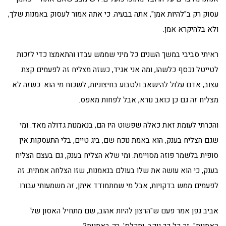
עסוק רק ב"להיות אמן", אתה בבעיה. כי אתה אמור לעסוק באמנות שלך,
ולא בלהיקרא אמן.
ראיתי סביבי במשך השנים כל מיני שממש עבדו והתאמצו כדי לזכות
לטייטל נכסף כלשהו, ומה אני אגיד, כשזה מצליח זה לפעמים קצת
עצוב, אדם עלול להישאב ולטבוע בחיצוניות, לשכוח מי הוא. כשזה לא
מצליח זה גם כן כואב נורא, אבל לפחות מאפס.
והכרתי לעומת זאת כאלה שפשוט היו הם, בנאמנות גדולה מאד. ומי
שגם הצליח בענק, הוא באמת נוכח שם, ביג טיים, בלי התעסקות אין
סופית בלשמר פוזה מסויימת. ומי שלא הצליח בענק, גם בעצם הצליח
בענק, כי הוא עושה את שלו בעולם בנאמנות, שזו הצלחה אמתית. זה
לפעמים ממש בדקויות, אבל מי שמתמודד איתן, זה משמעותי עבורו.
אביב גפן אמר פעם ש"הרצון להיות אהוב, שם מתחיל האסון של
האמנות". זה כל כך נוקב. ותכלס', רק באמנות?…