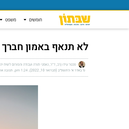
חומשים
משפט
לא תנאף באמון חברך
פכטר עידו (רב, ד"ר, נאמני תורה ועבודה והפורום לשיח יה
ט׳ באדר א׳ ה׳תשפ״ב (פברואר 10, 2022)
1:24 pm
תגובה אח