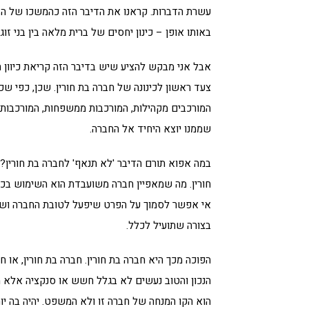
עשרת הדברות. קראנו את הדיבר הזה כהמשכו של הדיבר
באותו אופן – כינון יחסים של ברית מלאה בין בני זוג
אבל אני מבקש להציע שיש בדיבר הזה קריאת כיוון ח
צעד ראשון לכינונה של חברה בת חורין. שכן, כפי שכ
המורכבים מקהילות, המורכבות ממשפחות, המורכבות מ
שממנו יוצא היחיד אל החברה.
במה אפוא תורם הדיבר 'לא תנאף' לחברה בת חורין?
חורין. מה שמאפיין חברה משועבדת הוא השימוש בכ
אי אפשר לסמוך על הפרט שיפעל לטובת החברה ושישמ
בצורה שתועיל לכלל.
הפוכה מכך היא חברה בת חורין. חברה בת חורין, או 
הנכון והטוב נעשים לא בגלל חשש או סנקציה אלא מ
הוא הקו המנחה של חברה זו ולא המשפט. יהיה בה יות