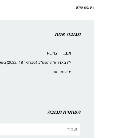
« פוסט קודם
תגובה אחת
א.ב.
REPLY
י״ז באדר א׳ ה׳תשפ״ב (פברואר 18, 2022) בשעה 7:51 pm
יפה ומבוסס
השארת תגובה
שם:*