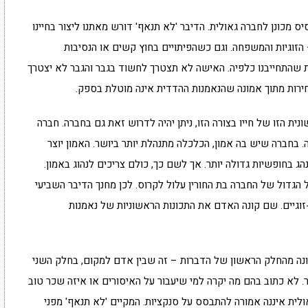
 מכונן לחברה גאולית. הדיבר 'לא תנאף' דורש מאתנו ליצור בחיינו
 הזוגיות והמשפחה. וגם כשהפיתויים בחוץ קשים או הנסיבות
 שהתחייבנו כלפיה. האישה לא תצטרך לחשוד בגבר והגבר לא יצטרך
ירות מתוך אמונה שהנאמנות ההדדית אינה מוטלת בספק.
ת הזו של חייו בצורה הזו, ניתן יהיה לדרוש זאת גם בחברה. חברה
בחברה שיש בה אמון, הכלכלה מתנהלת יותר ביושר. האמון יוצר
ג בחופשיות גדולה יותר. אך לשם כך, כולם צריכים לנהוג באמון.
גדול של החברה בת החורין עלול לקרוס. לכן מחנך הדיבר השביעי
זוגיים. שם קונה האדם את התכונות הראשוניות של נאמנות
ונה מהחלק הראשון של הדברות – זה שבין אדם למקום, בחלק השני
. לא כתוב בהם מה יקרה למי שיעבור על האיסורים או איזה שכר טוב
ולית איננה אמורה להתבסס על סנקציות. המקיים 'לא תנאף' מפני