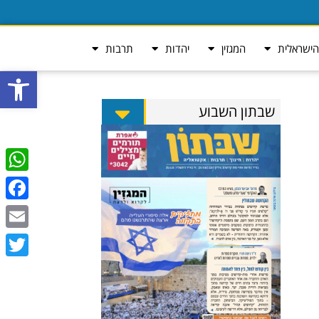
ישראלית
המגזין
יהדות
תרבות
פתח סרגל
שבתון השבוע
tsApp
ebook
Email
Twitter