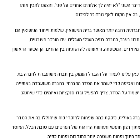
 השני "לא יהיה לך אלוהים אחרים על פני", והצענו להבין אותו
, בה אין מקום לאף גורם זר להיכנס.
ברתית רחבה יותר מאשר ברית הנישואין. שלמות וייחוד הנישואין הם
תבנו בעבר, החברה בנויה מעגלי מעגלים. עם מורכב משבטים,
יחידים. המשפחה, וראשונה לה הזוגיות בין ההורים, הן השער הראשון
 כאן עלינו לעמוד על ההבדל העמוק בין חברה משועבדת לחברה בת
וח ואכיפה כדי לשמר את הסדר החברתי. בחברה משועבדת באופייה
ור על הסדר. צריך להפעיל נגדו סנקציות ואיומים כדי שיתנהג
חברה גאולית, נזקקת כמה שפחות למוקדי כוח שיחוללו בה את הסדר.
תוך רצון חופשי ותחושת הזדהות של הפרטים עם טובת הכלל. המוסר
ר חינוך ופחות משטרה. יותר התנדבות ופחות כפיה.