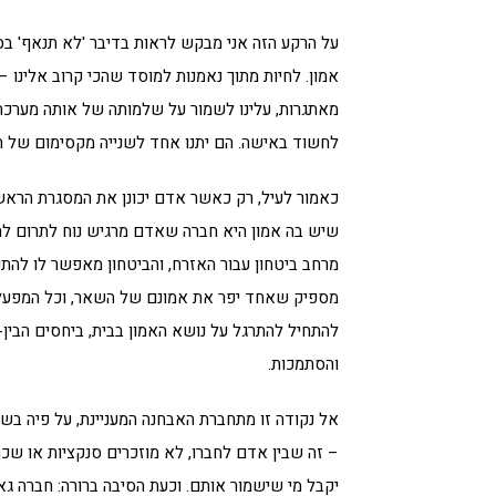
על הרקע הזה אני מבקש לראות בדיבר 'לא תנאף' בסיס
אמון. לחיות מתוך נאמנות למוסד שהכי קרוב אלינו –
מאתגרות, עלינו לשמור על שלמותה של אותה מערכת
לחשוד באישה. הם יתנו אחד לשנייה מקסימום של ח
כאמור לעיל, רק כאשר אדם יכונן את המסגרת הראשוני
שיש בה אמון היא חברה שאדם מרגיש נוח לתרום לה. 
מרחב ביטחון עבור האזרח, והביטחון מאפשר לו להתנה
מספיק שאחד יפר את אמונם של השאר, וכל המפעל ה
להתחיל להתרגל על נושא האמון בבית, ביחסים הבין-
והסתמכות.
אל נקודה זו מתחברת האבחנה המעניינת, על פיה בש
– זה שבין אדם לחברו, לא מוזכרים סנקציות או שכר
יקבל מי שישמור אותם. וכעת הסיבה ברורה: חברה גא