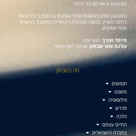
חם ומעניין את הציבור הדתי.
השבועון מופץ בעשרות אלפי עותקים בכ-5,500 בתי כנסת
ברחבי הארץ. בנוסף, מהדורה דיגיטלית המופצת בעשרות
אלפי עותקים.
מייסד ועורך
: מוטי זפט
עורכת אתר שבתון
: אביטל דואן שמולי
מה בשבתון
חומשים
משפט
פילוסופיה
מדרש
הלכה
החיים עצמם
בחברה הישראלית