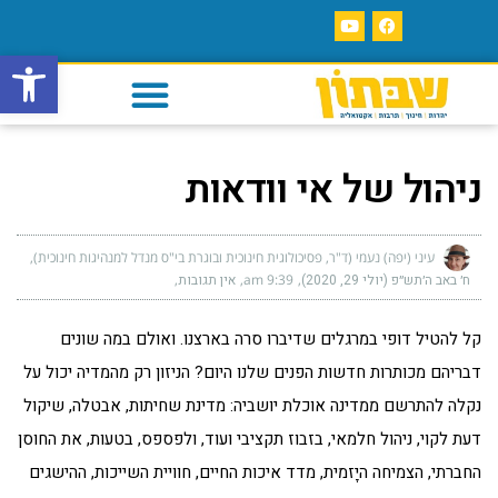
פתח סרגל
ניהול של אי וודאות
עיני (יפה) נעמי (ד"ר, פסיכולוגית חינוכית ובוגרת בי"ס מנדל למנהיגות חינוכית)
ח׳ באב ה׳תש״פ (יולי 29, 2020)
9:39 am
אין תגובות
קל להטיל דופי במרגלים שדיברו סרה בארצנו. ואולם במה שונים
דבריהם מכותרות חדשות הפנים שלנו היום? הניזון רק מהמדיה יכול על
נקלה להתרשם ממדינה אוכלת יושביה: מדינת שחיתות, אבטלה, שיקול
דעת לקוי, ניהול חלמאי, בזבוז תקציבי ועוד, ולפספס, בטעות, את החוסן
החברתי, הצמיחה היָזמית, מדד איכות החיים, חוויית השייכות, ההישגים