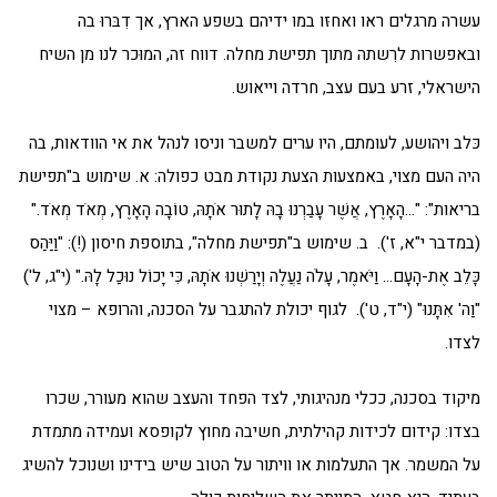
עשרה מרגלים ראו ואחזּו במו ידיהם בשפע הארץ, אך דִבּרוּ בה
ובאפשרות לרִשתה מתוך תפישת מחלה. דווח זה, המוּכר לנו מן השיח
הישראלי, זרע בעם עצב, חרדה וייאוש.
כּלב ויהושע, לעומתם, היו ערים למשבר וניסו לנהל את אי הוודאות, בה
היה העם מצוי, באמצעות הצעת נקודת מבט כפולה: א. שימוש ב"תפישת
בריאות": "…הָאָרֶץ, אֲשֶׁר עָבַרְנוּ בָהּ לָתוּר אֹתָהּ, טוֹבָה הָאָרֶץ, מְאֹד מְאֹד."
(במדבר י"א, ז'). ב. שימוש ב"תפישת מחלה", בתוספת חיסון (!): "וַיַּהַס
כָּלֵב אֶת-הָעָם… וַיֹּאמֶר, עָלֹה נַעֲלֶה וְיָרַשְׁנוּ אֹתָהּ, כִּי יָכוֹל נוּכַל לָהּ." (י"ג, ל')
"וַה' אִתָּנוּ" (י"ד, ט'). לגוף יכולת להתגבר על הסכנה, והרופא – מצוי
לצדו.
מיקוד בסכנה, ככלי מנהיגותי, לצד הפחד והעצב שהוא מעורר, שכרו
בצדו: קידום לכידות קהילתית, חשיבה מחוץ לקופסא ועמידה מתמדת
על המשמר. אך התעלמות או וויתור על הטוב שיש בידינו ושנוכל להשיג