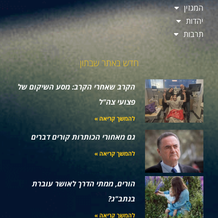
המגזין
יהדות
תרבות
חדש באתר שבתון
הקרב שאחרי הקרב: מסע השיקום של
פצועי צה"ל
להמשך קריאה »
גם מאחורי הכותרות קורים דברים
להמשך קריאה »
הורים, ממתי הדרך לאושר עוברת
בנתב"ג?
להמשך קריאה »