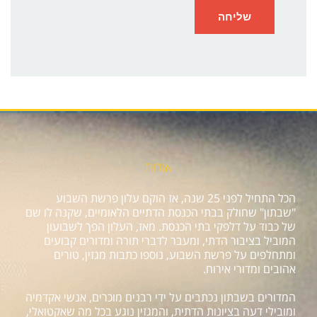
אודות
הכל התחיל לפני 25 שנה, אז הוקם עלון פרשת השבוע
"שבתון" שחולק בבתי הכנסת הדתיים הלאומיים, שקנה לו שם
של כבוד על דלפקי בתי הכנסת. מאז, העלון הפך לשבועון
המוביל בציבור הדתי, ומעבר לדברי תורה ומדורים קבועים
ומתחלפים על פרשת השבוע, נוספו כתבות מגזין, טורים
אהובים ומדורי אירוח.
המדורים בשבתון נכתבים על ידי רבנים מוכרים, אנשי אקדמיה
ומובילי דעה בציונות הדתית, והמגזין נוגע בכל מה שאקטואלי,