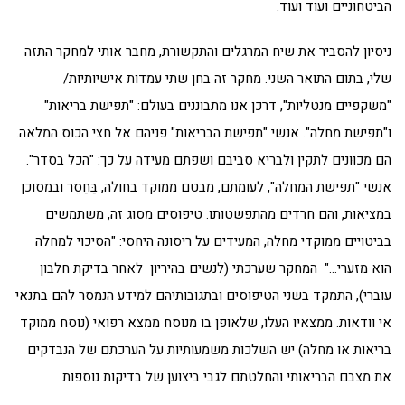
הביטחוניים ועוד ועוד.
ניסיון להסביר את שיח המרגלים והתקשורת, מחבר אותי למחקר התזה
שלי, בתום התואר השני. מחקר זה בחן שתי עמדות אישיותיות/
"משקפיים מנטליות", דרכן אנו מתבוננים בעולם: "תפישת בריאות"
ו"תפישת מחלה". אנשי "תפישת הבריאות" פניהם אל חצי הכוס המלאה.
הם מכוּונים לתקין ולבריא סביבם ושפתם מעידה על כך: "הכל בסדר".
אנשי "תפישת המחלה", לעומתם, מבטם ממוקד בחולה, בַּחַסֵר ובמסוכן
במציאות, והם חרדים מהתפשטותו. טיפוסים מסוג זה, משתמשים
בביטויים ממוקדי מחלה, המעידים על ריסונה היחסי: "הסיכוי למחלה
הוא מזערי…" המחקר שערכתי (לנשים בהיריון לאחר בדיקת חלבון
עוברי), התמקד בשני הטיפוסים ובתגובותיהם למידע הנמסר להם בתנאי
אי וודאות. ממצאיו העלו, שלאופן בו מנוסח ממצא רפואי (נוסח ממוקד
בריאות או מחלה) יש השלכות משמעותיות על הערכתם של הנבדקים
את מצבם הבריאותי והחלטתם לגבי ביצוען של בדיקות נוספות.