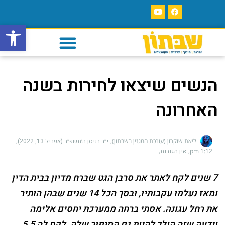
פתח סרגל
הנשים שיצאו לחירות בשנה
האחרונה
ליאת שוקרון (עורכת המגזין בשבתון)
י״ב בניסן ה׳תשפ״ב (אפריל 13, 2022)
1:12 pm
אין תגובות
7 שנים לקח לאתר את סרבן הגט שברח מדיון בבית הדין
ומאז נעלמו עקבותיו, ובסך הכל 14 שנים שבהן הותיר
את רחל עגונה. אסתי ברחה ממערכת יחסים אלימה
וידעה שזה הולך להיות גם הסיפור שלה. לקח לה 5.5