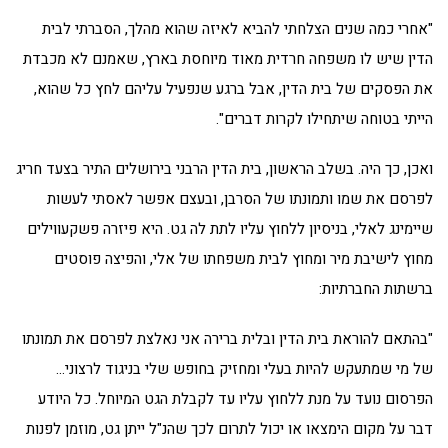
"אחרי כמה שנים הצלחתי להביא לאיזה שהוא מהלך, הסברתי לבית
הדין שיש לו משפחה חרדית מאוד מיוחסת בארץ, שאמנם לא מכבדת
את הפסקים של בית הדין, אבל ברגע שנפעיל עליהם לחץ כל שהוא,
הייתי בטוחה שיתחילו לקרות דברים".
ואכן, כך היה. בשלב הראשון, בית הדין הרבני בירושלים התיר בצעד חריג
לפרסם את שמו ותמונתו של הסרבן, ובעצם אפשר לאסתי לעשות
שיימינג לאלי, בניסיון ללחוץ עליו לתת לה גט. היא פיזרה פשקעווילים
מחוץ לישיבת מיר ומחוץ לבית משפחתו של אלי, והפיצה פוסטים
ברשתות החברתיות:
"בהתאם להוראת בית הדין ובלית ברירה אני נאלצת לפרסם את תמונתו
של מי שמתעקש להיות בעלי ומחזיק בחופש שלי בניגוד לרצוני…
הפרסום נועד על מנת ללחוץ עליו עד לקבלת הגט המיוחל. כל היודע
דבר על מקום הימצאו או יכול לתרום לכך שהנ"ל ייתן גט, מוזמן לפנות