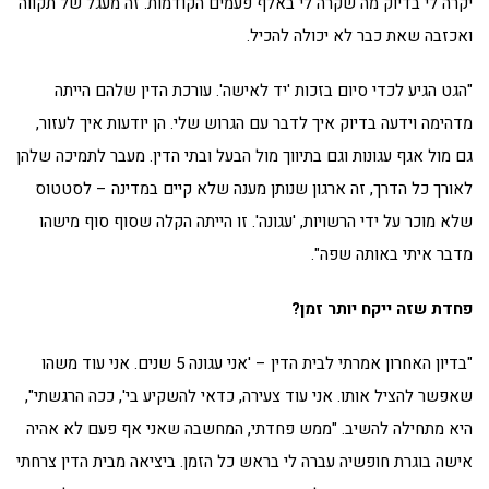
יקרה לי בדיוק מה שקרה לי באלף פעמים הקודמות. זה מעגל של תקווה
ואכזבה שאת כבר לא יכולה להכיל.
"הגט הגיע לכדי סיום בזכות 'יד לאישה'. עורכת הדין שלהם הייתה
מדהימה וידעה בדיוק איך לדבר עם הגרוש שלי. הן יודעות איך לעזור,
גם מול אגף עגונות וגם בתיווך מול הבעל ובתי הדין. מעבר לתמיכה שלהן
לאורך כל הדרך, זה ארגון שנותן מענה שלא קיים במדינה – לסטטוס
שלא מוכר על ידי הרשויות, 'עגונה'. זו הייתה הקלה שסוף סוף מישהו
מדבר איתי באותה שפה".
פחדת שזה ייקח יותר זמן?
"בדיון האחרון אמרתי לבית הדין – 'אני עגונה 5 שנים. אני עוד משהו
שאפשר להציל אותו. אני עוד צעירה, כדאי להשקיע בי', ככה הרגשתי",
היא מתחילה להשיב. "ממש פחדתי, המחשבה שאני אף פעם לא אהיה
אישה בוגרת חופשיה עברה לי בראש כל הזמן. ביציאה מבית הדין צרחתי