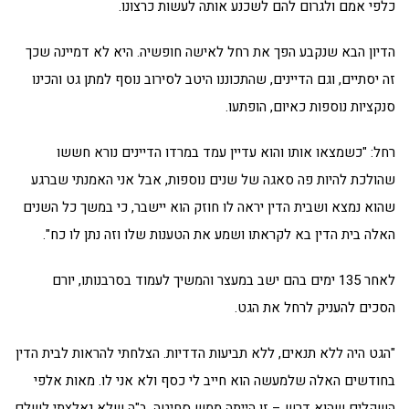
כלפי אמם ולגרום להם לשכנע אותה לעשות כרצונו.
הדיון הבא שנקבע הפך את רחל לאישה חופשיה. היא לא דמיינה שכך
זה יסתיים, וגם הדיינים, שהתכוננו היטב לסירוב נוסף למתן גט והכינו
סנקציות נוספות כאיום, הופתעו.
רחל: "כשמצאו אותו והוא עדיין עמד במרדו הדיינים נורא חששו
שהולכת להיות פה סאגה של שנים נוספות, אבל אני האמנתי שברגע
שהוא נמצא ושבית הדין יראה לו חוזק הוא יישבר, כי במשך כל השנים
האלה בית הדין בא לקראתו ושמע את הטענות שלו וזה נתן לו כח".
לאחר 135 ימים בהם ישב במעצר והמשיך לעמוד בסרבנותו, יורם
הסכים להעניק לרחל את הגט.
"הגט היה ללא תנאים, ללא תביעות הדדיות. הצלחתי להראות לבית הדין
בחודשים האלה שלמעשה הוא חייב לי כסף ולא אני לו. מאות אלפי
השקלים שהוא דרש – זו הייתה ממש סחיטה. ב"ה שלא נאלצתי לשלם