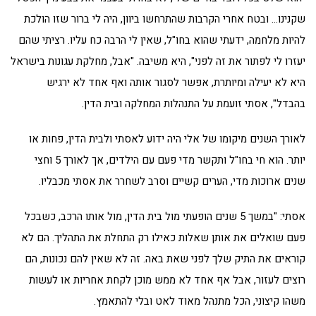
שקנינו… ובטח אחרי הקרבות שהתרחשו ביוון, היה לי ברור שזו הולכת
להיות מלחמה, ידעתי שהוא בחו"ל, שאין לי הרבה כח עליו. רציתי שהם
יעזרו לי לפתור את זה לפני", היא משיבה. "אבל, מחלקת עגונות בישראל
היא לא יעילה ומיותרת, אפשר לסגור אותה ואף אחד לא ירגיש
בהבדל", אסתי זועמת על התנהלות המחלקה ובית הדין.
לאורך השנים מיקומו של אלי היה ידוע לאסתי ולבית הדין, פחות או
יותר. הוא חי בחו"ל ותקשר מדי פעם עם הילדים, אך לאורך 5 וחצי
שנים ארוכות מדי, הערים קשיים וסרב לשחרר את אסתי מכבליו.
אסתי: "במשך 5 שנים הופעתי מול בית הדין, מול אותו הרכב, כשבכל
פעם שואלים את אותן שאלות כאילו רק התחלת את התהליך. הם לא
קוראים את התיק שלך לפני שאת באה. זה לא שאין להם נכונות, הם
רוצים לעזור, אבל אף אחד לא ממש מוכן לקחת אחריות או לעשות
משהו קיצוני, הכל מתנהל מאוד לאט ובלי להתאמץ.