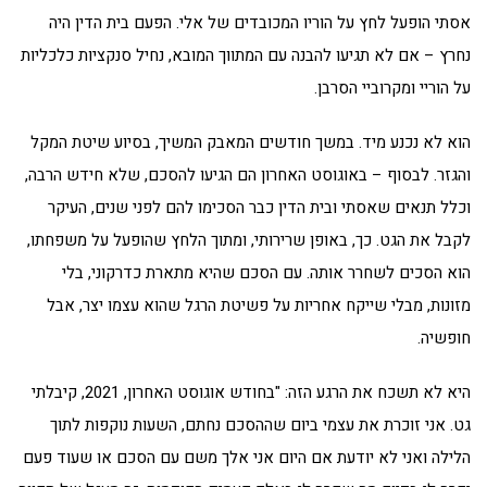
אסתי הופעל לחץ על הוריו המכובדים של אלי. הפעם בית הדין היה
נחרץ – אם לא תגיעו להבנה עם המתווך המובא, נחיל סנקציות כלכליות
על הוריי ומקרוביי הסרבן.
הוא לא נכנע מיד. במשך חודשים המאבק המשיך, בסיוע שיטת המקל
והגזר. לבסוף – באוגוסט האחרון הם הגיעו להסכם, שלא חידש הרבה,
וכלל תנאים שאסתי ובית הדין כבר הסכימו להם לפני שנים, העיקר
לקבל את הגט. כך, באופן שרירותי, ומתוך הלחץ שהופעל על משפחתו,
הוא הסכים לשחרר אותה. עם הסכם שהיא מתארת כדרקוני, בלי
מזונות, מבלי שייקח אחריות על פשיטת הרגל שהוא עצמו יצר, אבל
חופשיה.
היא לא תשכח את הרגע הזה: "בחודש אוגוסט האחרון, 2021, קיבלתי
גט. אני זוכרת את עצמי ביום שההסכם נחתם, השעות נוקפות לתוך
הלילה ואני לא יודעת אם היום אני אלך משם עם הסכם או שעוד פעם