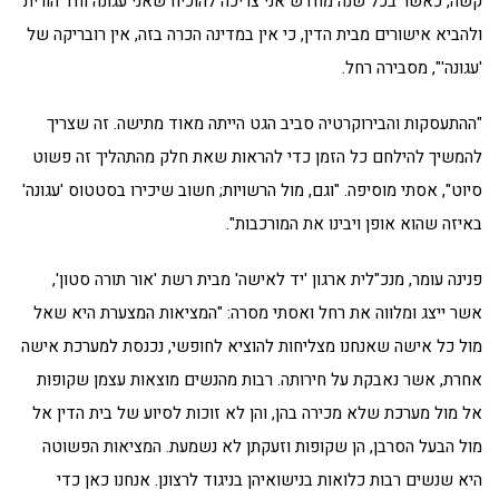
קשה, כאשר בכל שנה מחדש אני צריכה להוכיח שאני עגונה וחד הורית
ולהביא אישורים מבית הדין, כי אין במדינה הכרה בזה, אין רובריקה של
'עגונה'", מסבירה רחל.
"ההתעסקות והבירוקרטיה סביב הגט הייתה מאוד מתישה. זה שצריך
להמשיך להילחם כל הזמן כדי להראות שאת חלק מהתהליך זה פשוט
סיוט", אסתי מוסיפה. "וגם, מול הרשויות; חשוב שיכירו בסטטוס 'עגונה'
באיזה שהוא אופן ויבינו את המורכבות".
פנינה עומר, מנכ"לית ארגון 'יד לאישה' מבית רשת 'אור תורה סטון',
אשר ייצג ומלווה את רחל ואסתי מסרה: "המציאות המצערת היא שאל
מול כל אישה שאנחנו מצליחות להוציא לחופשי, נכנסת למערכת אישה
אחרת, אשר נאבקת על חירותה. רבות מהנשים מוצאות עצמן שקופות
אל מול מערכת שלא מכירה בהן, והן לא זוכות לסיוע של בית הדין אל
מול הבעל הסרבן, הן שקופות וזעקתן לא נשמעת. המציאות הפשוטה
היא שנשים רבות כלואות בנישואיהן בניגוד לרצונן. אנחנו כאן כדי