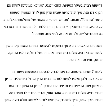
דרישות רבות, בעיקר כספיות, כתנאי לגט. "אני לא מעוניינת לחיות עם
הבן אדם הזה, איך יכול להיות שבית הדין נותן לו יד וממשיך לעשות
כזאת 'סחבת'?", תהתה. "אם יש דפוסי התנהגות של שתלטנות ואלימות,
על סוגיה, בחיי הנישואין – בית הדין חייב ללמוד לזהות שמדובר בסרבני
גט פוטנציאליים, ולגדוע את זה לפני שזה מתפתח".
בשנתיים הראשונות הוא אף התעקש להישאר בביתם המשותף, המשיך
לטעון שהוא רוצה שלום בית ומירר את חייה של רחל, עד לצו הרחקה
שבעקבותיו עזב את הבית.
לאחר 7 שנים מייגעות, הם ניסו להגיע להסכם באמצעות גישור, מה
שלא צלח, ולכן נאלצו לגשת לערעור בבית הדין הגדול בירושלים. בדיון
הראשון שם, הדיינים היו עדינים עם הסרבן: "בדיון הראשון יורם אמר
שהוא רוצה שלום בית ושהוא אוהב אותי, והדיין הסביר לו שעד כמה
שהוא מבין אותו, צריך לשחרר; אין טעם לחזור לאישה שלא רוצה אותך.