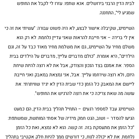
לבית הדין הרבני בירושלים. אנא שתפו. עזרו לי לקבל את החופש
שמגיע לי", התחננה.
השיימינג, שקיבלה אישור לבצע, לא היה פשוט עבורה: "עשיתי את זה כי
אין לי ברירה – אני חייבת להראות שאני עדיין נלחמת. לא רק הוא
משלם מחיר על השיימינג, גם את משלמת מחיר מאוד כבד על זה, וגם
הילדים", היא אומרת. "כולם מדברים עלייך, מדברים על הילדים בבית
הספר. את אמנם בצד הנכון והצודק, אבל את לא רוצה להיות שיחת
היום, ולא רוצה שירחמו עלייך. אבל, אני נמצאת במאבק ואני חייבת
ליישם את המאבק כל הזמן כדי שבית הדין לא יגיד שוויתרתי. את
עושה מה שאת צריכה כי את רוצה להרגיש את החופש".
השיימינג עבד למספר רגעים – התחיל תהליך בבית הדין, הם כמעט
הגיעו להסדר – ושוב, הגט חמק מידיה של אסתי המותשת, שמשתפת:
"כל הזמן את מתעסקת בזה. זה קשה. הוא לא נמצא, ואת כל הזמן
נלחמת. את לא יכולה לנוח, כי דורשים ממך להיות חלק אקטיבי בתהליך