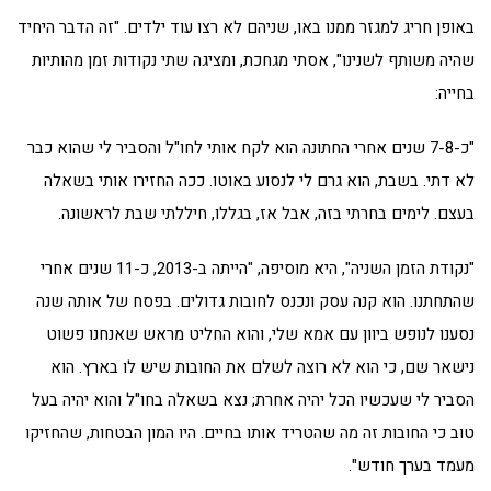
באופן חריג למגזר ממנו באו, שניהם לא רצו עוד ילדים. "זה הדבר היחיד
שהיה משותף לשנינו", אסתי מגחכת, ומציגה שתי נקודות זמן מהותיות
בחייה:
"כ-7-8 שנים אחרי החתונה הוא לקח אותי לחו"ל והסביר לי שהוא כבר
לא דתי. בשבת, הוא גרם לי לנסוע באוטו. ככה החזירו אותי בשאלה
בעצם. לימים בחרתי בזה, אבל אז, בגללו, חיללתי שבת לראשונה.
"נקודת הזמן השניה", היא מוסיפה, "הייתה ב-2013, כ-11 שנים אחרי
שהתחתנו. הוא קנה עסק ונכנס לחובות גדולים. בפסח של אותה שנה
נסענו לנופש ביוון עם אמא שלי, והוא החליט מראש שאנחנו פשוט
נישאר שם, כי הוא לא רוצה לשלם את החובות שיש לו בארץ. הוא
הסביר לי שעכשיו הכל יהיה אחרת; נצא בשאלה בחו"ל והוא יהיה בעל
טוב כי החובות זה מה שהטריד אותו בחיים. היו המון הבטחות, שהחזיקו
מעמד בערך חודש".