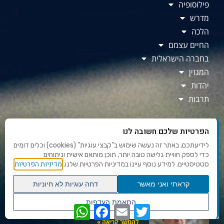
פילוסופיה
מדרש
הלכה
החיים עצמם
בחברה הישראלית
המגזין
יהדות
תרבות
חדש באתר שבתון
הפרטיות שלכם חשובה לנו
לידיעתכם, באתר זה נעשה שימוש ב"קבצי עוגיות" (cookies) וכלים דומים
הקרב שאחרי הקרב: מסע השיקום של
כדי לספק חוויית גלישה טובה יותר, תוכן מותאם אישית וניתוחים
מדיניות הפרטיות
סטטיסטיים. למידע נוסף עיינו במדיניות הפרטיות שלנו.
פצועי צה"ל
קראתי ואני מאשר
דחה עוגיות לא חיוניות
להמשך קריאה »
גלילה
התאמת העדפות
גם מאחורי הכותרות קורים דברים
WhatsApp
Facebook
Email
Twitter
לראש
שנו העדפות פרטיות
העמוד
להמשך קריאה »