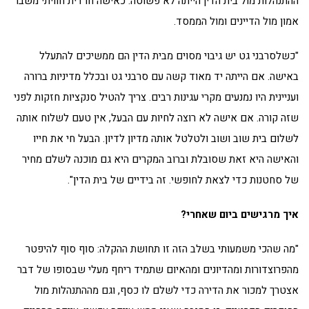
ההתנהלות מול בית הדין הייתה לא פשוטה. כאישה חרדית חוויתי משבר
אמון מול הדיינים ומול הממסד.
"כשלסרבני גט יש גיבוי מסוים מבית הדין הם ממשיכים להתעלל
באישה. אם הייתה יד מאוד קשה עם סרבני גט ובכלל מדיניות ברורה
ועניינית היו נמנעים מקרי עגינות רבים. צריך להטיל סנקציות חזקות לפני
שזה קורה. אם אישה לא רוצה לחיות עם הבעל, אין טעם לשלוח אותה
לשלום בית שוב ושוב ולטלטל אותה מדיון לדיון. הבעל חי את חייו
והאישה היא זאת שסובלת וברוב המקרים היא גם מוכנה לשלם מחיר
של סחטנות כדי לצאת לחופשי. זה בידיים של בית הדין".
איך מרגישים ביום שאחרי?
"מה שהכי משמעותי בשלב הזה זו תחושת ההקלה: סוף סוף להיפטר
מהפרוצדורות ומהדיונים ומהאיום שתמיד ריחף מעלי שבסופו של דבר
אצטרך למכור את הדירה כדי לשלם לו כסף, וגם מההתנהלות מול