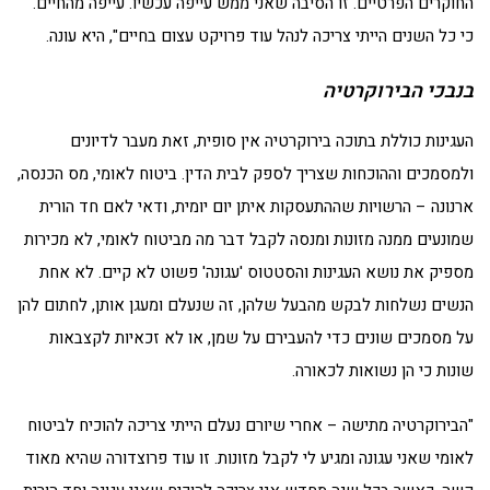
החוקרים הפרטיים. זו הסיבה שאני ממש עייפה עכשיו. עייפה מהחיים.
כי כל השנים הייתי צריכה לנהל עוד פרויקט עצום בחיים", היא עונה.
בנבכי הבירוקרטיה
העגינות כוללת בתוכה בירוקרטיה אין סופית, זאת מעבר לדיונים
ולמסמכים וההוכחות שצריך לספק לבית הדין. ביטוח לאומי, מס הכנסה,
ארנונה – הרשויות שההתעסקות איתן יום יומית, ודאי לאם חד הורית
שמונעים ממנה מזונות ומנסה לקבל דבר מה מביטוח לאומי, לא מכירות
מספיק את נושא העגינות והסטטוס 'עגונה' פשוט לא קיים. לא אחת
הנשים נשלחות לבקש מהבעל שלהן, זה שנעלם ומעגן אותן, לחתום להן
על מסמכים שונים כדי להעבירם על שמן, או לא זכאיות לקצבאות
שונות כי הן נשואות לכאורה.
"הבירוקרטיה מתישה – אחרי שיורם נעלם הייתי צריכה להוכיח לביטוח
לאומי שאני עגונה ומגיע לי לקבל מזונות. זו עוד פרוצדורה שהיא מאוד