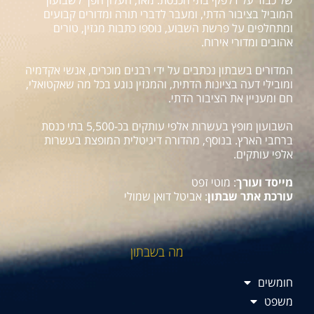
של כבוד על דלפקי בתי הכנסת. מאז, העלון הפך לשבועון
המוביל בציבור הדתי, ומעבר לדברי תורה ומדורים קבועים
ומתחלפים על פרשת השבוע, נוספו כתבות מגזין, טורים
אהובים ומדורי אירוח.
המדורים בשבתון נכתבים על ידי רבנים מוכרים, אנשי אקדמיה
ומובילי דעה בציונות הדתית, והמגזין נוגע בכל מה שאקטואלי,
חם ומעניין את הציבור הדתי.
השבועון מופץ בעשרות אלפי עותקים בכ-5,500 בתי כנסת
ברחבי הארץ. בנוסף, מהדורה דיגיטלית המופצת בעשרות
אלפי עותקים.
מייסד ועורך
: מוטי זפט
עורכת אתר שבתון
: אביטל דואן שמולי
מה בשבתון
חומשים
משפט