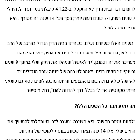
לו שום דבר ובית הדין לא התקפל. ב-4.1.22 קיבלתי גט. חסד ה'. היו לי
7 שנים רעות, ו-7 שנים רעות יותר; בסך הכל 14 שנה. זה מטורף", היא
עדיין מנסה לעכל.
"בשנים האלו כשיורם נעלם, כשהיינו בבית הדין הגדול בהרכב של הרב
דוד לאו, הם עשו מעל ומעבר כדי לסיים את התיק שלי ואני מאוד
מעריכה את זה. וכמובן, 'יד לאישה' שניהלו את התיק שלי במשך 8 שנים
והשקיעו כספים רבים. ייאמר לשבחה של פנינה עומר מנכ"לית 'יד
לאישה' שלא בחלה בשום אמצעים והייתה מוכנה לשים כסף גם כשאני
הייתי סקפטית. אין לי בכלל דרך להודות להם", רחל מוסיפה.
מה נמנע ממך כל השנים הללו?
"לפתח זוגיות חדשה", היא משיבה. "מעבר לזה, השתדלתי להמשיך את
החיים שלי. אלו 14 שנה מאוד קשות. בנוסף לקושי של הזוגיות,