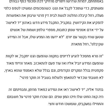
באמתחתם, למרות שדרשו ויתורים מרחיקי לכת וסכומי כסף גבוהים
ומשתנים, כדי שתוכל לקבל את הגט. כשהסכומים המשיכו לטפס כלפי
מעלה, רחל קיבלה החלטה לגשת לבית דין פרטי שיבחן את האפשרות
להפקיע את הקידושין. במקביל, התקבל מידע חדש בארגון 'יד לאישה'
על ידי אדם אנונימי שנתן כתובות, מספרי טלפון ושמות של אנשים
שטען שהיו בקשר עם יורם. "לא ידענו מה המניע שלו, אבל זה המידע
שקיבלנו", רחל מתארת.
"זה נורא מתסכל להגיע לדיונים בתקווה שהפעם הגט יתקבל, או לקוות
שהפעם המידע יוביל אליו ואז עוד פעם להתאכזב. מאחר והייתי מאוד
סקפטית בגלל המקרים הקודמים, וגם בגלל שלא האמנתי שהוא בארץ,
לא חשבתי שכדאי להתאמץ ולשלוח בשביל זה חוקר פרטי".
בניגוד אליה, 'יד לאישה' ראו את המידע כמאוד מהימן, ומבחינתם זה
היה קצה החוט שלו חיכו המון שנים. הם שכרו חוקר פרטי על חשבונם
והתחילו במעקבים, שנמשכו חודש וחצי.