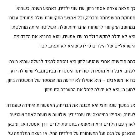
כך מצאה עצמה אסתי ביוון, עם שני ילדים, באמצע השנה, כשהיא
מנותקת ממשפחתה ומכריה, וכל אמצעי התקשורת שלה פתוחים עבורו
במחשב המקושר לרשתות החברתיות שלה. השליטה הייתה מוחלטת:
היא לא יכלה לתקשר ולדבר עם אנשים, והוא החביא את הדרכונים
הישראליים של הילדים כי ידע שהיא לא תעזוב לבד.
כמה חודשים אחרי שהגיעו ליוון היא ניסתה להגיד לבעלה שהיא רוצה
לעזוב, אבל היא מתארת שהייתה היסטריה בבית, ומבלי שיש לה ידע,
כח או משאבים – היא אפילו לא יודעת מה המספר של המשטרה ביוון,
למען ה', היא לא יכולה לנהל את המערכה הזו מיוון.
אז במשך שנה וחצי היא תכננה את הבריחה, האפשרות היחידה שעמדה
לעיניה, ואפילו התייעצה עם עורכי דין. שלושה שבועות לאחר שהגיעה
לארץ עם הילדים היא הואשמה בחטיפת ילדים דרך אמנת האג, ומכאן
המאבק על הגט ועל המשמורת על הילדים החל, או בעצם המלחמה על