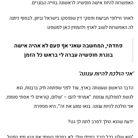
האפשרות להיות אישה חופשיה לראשונה בחייה הבוגרים.
לאחר חילופי תביעות ופסקי דין שנפסקו בישראל וביוון, לבסוף ניתנה
לה האפשרות לשוב לארץ ולהמתין כאן למשפט.
פחדתי, המחשבה שאני אף פעם לא אהיה אישה
בוגרת חופשיה עברה לי בראש כל הזמן
'אני הולכת להיות עגונה'
הדבר הראשון שעשתה בארץ, עוד לפני שפתחה תיק ברבנות, הוא
לגשת למחלקת עגונות. "אמרתי להם – 'שלום, קוראים לי אסתי סומפו,
אני הולכת להיות עגונה. בואו נמנע את זה'", היא מספרת.
ידעת שהוא הולך לסרב לתת לך גט?
"הוא שלט בכל רובד בחיים שלי, לא בחרתי בעצמי את צבע מיץ הפטל