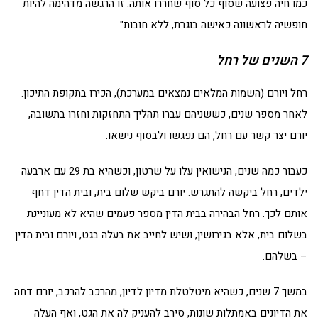
כמו חיה פצועה שסוף כל סוף שחררו אותה. זו הרגשה מדהימה להיות
חופשיה לראשונה כאישה בוגרת, ללא חובות".
7 השנים של רחל
רחל ויורם (השמות המלאים נמצאים במערכת), הכירו בתקופת התיכון.
לאחר מספר שנים, כששניהם עברו תהליך התחזקות וחזרו בתשובה,
יורם יצר קשר עם רחל, הם נפגשו ולבסוף נישאו.
כעבור כמה שנים, הנישואין עלו על שרטון, וכשהיא בת 29 עם ארבעה
ילדים, רחל ביקשה להתגרש. יורם ביקש שלום בית, ובית הדין דחף
אותם לכך. רחל הבהירה בבית הדין מספר פעמים שהיא לא מעוניינת
בשלום בית, אלא בגירושין, ושיש לחייב את בעלה בגט, ויורם ובית הדין
– בשלהם.
במשך 7 שנים, כשהיא מיטלטלת מדיון לדיון, מהרכב להרכב, יורם דחה
את הדיונים באמתלות שונות, סירב להעניק לה את הגט, ואף העלה