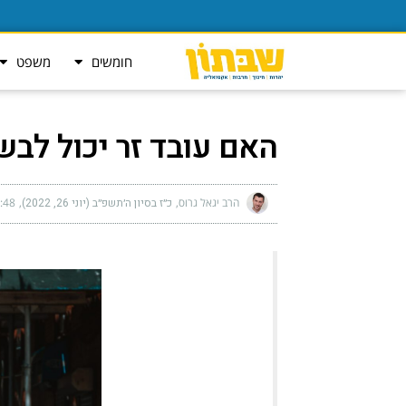
חומשים
משפט
האם עובד זר יכול לבש
הרב יגאל גרוס
כ״ז בסיון ה׳תשפ״ב (יוני 26, 2022)
48 pm