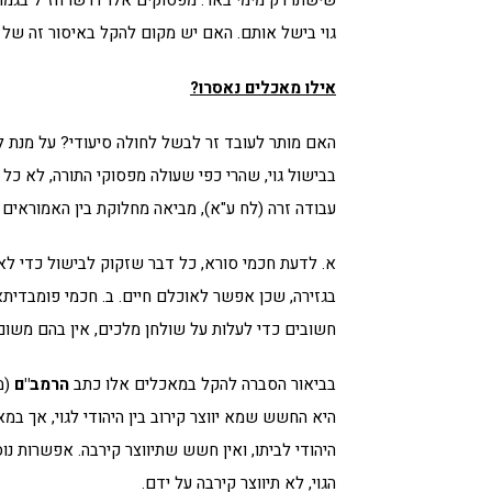
גוי בישל אותם. האם יש מקום להקל באיסור זה של ב
אילו מאכלים נאסרו?
האם מותר לעובד זר לבשל לחולה סיעודי? על מנת ל
בבישול גוי, שהרי כפי שעולה מפסוקי התורה, לא כל
עבודה זרה (לח ע"א), מביאה מחלוקת בין האמוראים 
א. לדעת חכמי סורא, כל דבר שזקוק לבישול כדי לאוכ
בגזירה, שכן אפשר לאוכלם חיים. ב. חכמי פומבדיתא
חשובים כדי לעלות על שולחן מלכים, אין בהם משום א
בביאור הסברה להקל במאכלים אלו כתב
הרמב"ם
(מ
היא החשש שמא יווצר קירוב בין היהודי לגוי, אך במ
היהודי לביתו, ואין חשש שתיווצר קירבה. אפשרות נ
הגוי, לא תיווצר קירבה על ידם.