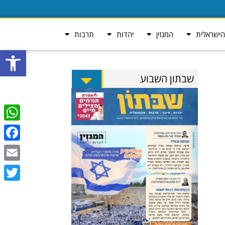
ישראלית
המגזין
יהדות
תרבות
פתח סרגל
שבתון השבוע
tsApp
ebook
Email
Twitter