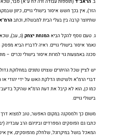
ב.
הראב"ד
(תוספות עבודה זרה לח ע"א) סבר, שכאש
הזר), אין בכך חשש איסור בישולי גויים, כיוון ש
שתיווצר קרבה בין בעלי הבית למבשלת, וכתב
הרמ"א
ג. טעם נוסף להקל הביא
המנחת יצחק
(ג, עב), שכא
נאמר איסור בישולי גויים. ראיה לדבריו הביא מפסק
סכנה באמצעות גוי למרות איסור בישולי נכרים – מוכ
יש לציין שכל ההיתרים שצוינו נתונים במחלוקת גדול
דברי הרמ"א ולשיטתו הדלקת האש על ידי יהודי או 
כמו כן, הוא לא קיבל את דעת הרמ"א שהיקל בדיעבד
בישולי גויים.
משום כך ולמסקנה במקום האפשר, טוב למצוא דרך שה
כתבו גם הפוסקים הספרדים וביניהם הרב עובדיה (יביע
המאכל בושל במיקרוגל, שלחלק מהפוסקים, אין איסור 