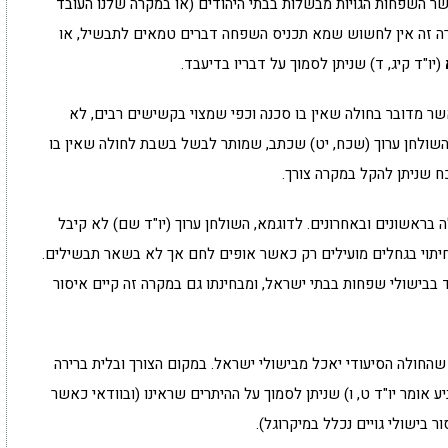
ר השפחות הגויות מבשלות בבתי היהודים (או במקרה שלנו העובד
במקרה זה אין לחשוש שמא תכניס השפחה דברים טמאים לתבשיל, או
(יו"ד קיג, ד) שניתן לסמוך על דבריו בדיעבד.
שר מדובר בחולה שאין בו סכנה וכפי שמצוי בקשישים רבים, לא
 השולחן ערוך (שכח, יט) שכתב, שמותר לבשל בשבת לחולה שאין בו
ח שניתן להקל במקרה צורך.
ה בראשונים ובאחרונים. לדוגמא, השולחן ערוך (יו"ד שם) לא קיבל
חיתוי בגחלים מועילים רק כאשר אופים לחם אך לא בשאר תבשילים.
 בבישולי שפחות בבתי ישראל, ומבחינתו גם במקרה זה קיים איסור
חולה הסיעודי יאכל מבישולי ישראל. במקום הצורך ובלית ברירה
 אומר יו"ד ט, ו) שניתן לסמוך על ההיתרים שראינו (ובוודאי כאשר
בישולי גויים נכלל במיקרוגל).