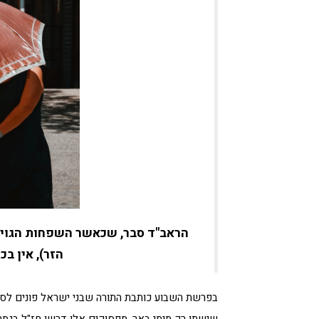
הראב"ד סבר, שכאשר השפחות הגויו
הזר), אין בכ
בפרשת השבוע כותבת התורה שבני ישראל פונים לסי
שישתו רק מימי באר. מפסוקים אלו דרשו חז"ל בג