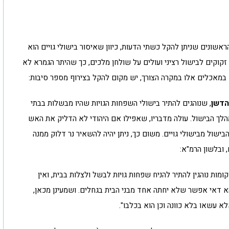
הראשונים שניתן להקל כשתי הדעות, כיוון שאיסור בישולי גויים הוא
ם זקוקים לבישול רציני ועולים על שולחן מלכים, כך שהיתר הגמרא לא
במאכלים אלו במקרה הצורך, יש מקום להקל בצירוף מספר סיבות:
הדשן
, שנוהגים להתיר בישולי השפחות הגויות שהיו מבשלות בבתי
מהלך הבישול. עולה מדבריו, שאפילו אם היהודי לא הדליק את האש
שול מבישולי גויים. משום כך, ניתן יהיה להשאיר נר דלוק ממנה
, ובלשון הרמ"א:
מות נוהגין להתיר להניח שפחות גויות לבשל ולצלות בבית, ואין
א דאי אפשר שלא יחתה אחד מבני הבית בגחלים. ושמעינן מכאן,
אלא עשאו בלא כוונה וכן הוא בכלבו".