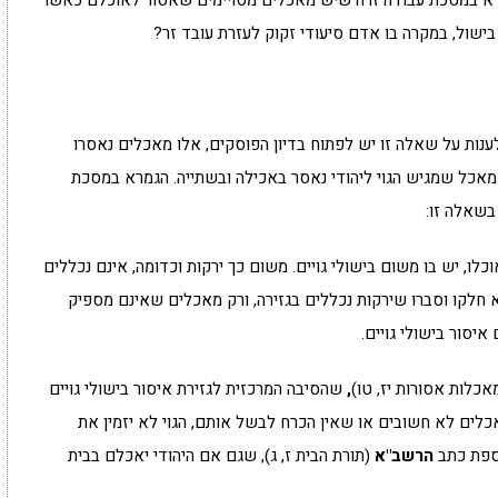
ישול, במקרה בו אדם סיעודי זקוק לעזרת עובד זר?
ענות על שאלה זו יש לפתוח בדיון הפוסקים, אלו מאכלים נאסרו
 מאכל שמגיש הגוי ליהודי נאסר באכילה ובשתייה. הגמרא במסכת
בשאלה זו:
לו, יש בו משום בישולי גויים. משום כך ירקות וכדומה, אינם נכללים
 חלקו וסברו שירקות נכללים בגזירה, ורק מאכלים שאינם מספיק
יסור בישולי גויים.
אכלות אסורות יז, טו)
,
שהסיבה המרכזית לגזירת איסור בישולי גויים
אכלים לא חשובים או שאין הכרח לבשל אותם, הגוי לא יזמין את
וספת כתב
הרשב"א
(תורת הבית ז, ג), שגם אם היהודי יאכלם בבית