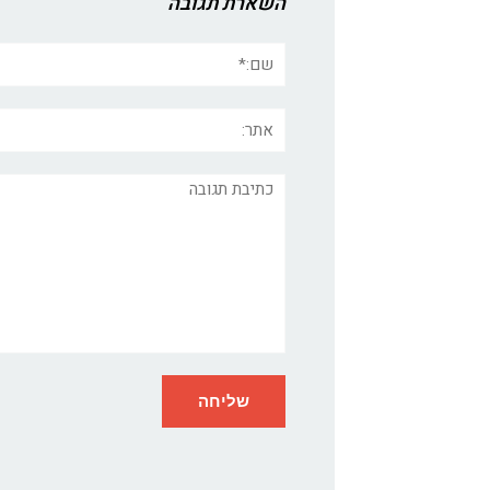
השארת תגובה
שם:*
אתר:
תגובה