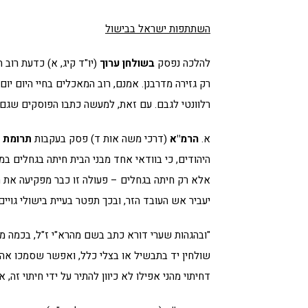
השתתפות ישראל בבישול
להלכה נפסק
בשולחן
ערוך
(יו"ד קיג, א) כדעת רוב 
רק גזירה מדרבנן. אמנם, רוב המאכלים בחיי היום יו
רלוונטי לגבם. עם זאת, למעשה כתבו הפוסקים שגם 
א.
הרמ"א
(דרכי משה אות ד) פסק בעקבות
תרומת 
היהודים, כי בוודאי אחד מבני הבית חיתה בגחלים ב
אלא רק חיתה בגחלים – פעולה זו כבר מפקיעה את הבי
יעביר אש העובד הזר, ובכך תפטר בעיית בישולי גויים
"ובהגהות שערי דורא כתב בשם מהרא"י ז"ל, בכמה מקו
שולחין יד בתבשיל או בצלי כלל, ואפשר שסמכו אה
דחיתוי מהני אפילו לא כיוון להתיר על ידי חיתוי זה, 