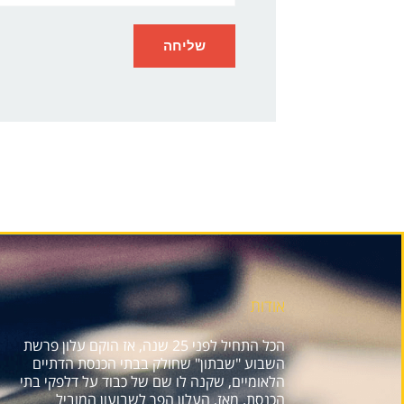
אודות
הכל התחיל לפני 25 שנה, אז הוקם עלון פרשת
השבוע "שבתון" שחולק בבתי הכנסת הדתיים
הלאומיים, שקנה לו שם של כבוד על דלפקי בתי
הכנסת. מאז, העלון הפך לשבועון המוביל