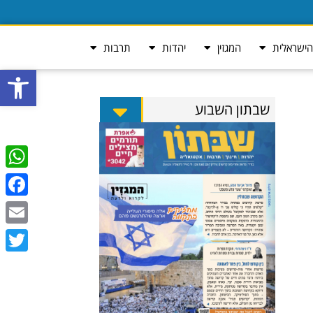
ישראלית
המגזין
יהדות
תרבות
פתח סרגל
שבתון השבוע
tsApp
ebook
Email
Twitter