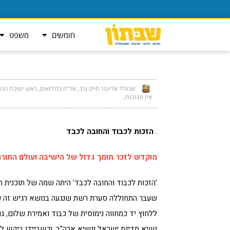
חומשים
משפט
שנוולד אליעזר חיים (רב, אל"מ במילואים, ראש ישיבת ההסד
אין תגובות
.
הזכות לכבוד והחובה לכבד
מוקדש לזכר תומך גדול של הישיבה ועולם התורה:
'הזכות לכבוד והחובה לכבד' היתה שמה של תוכנית ח
שעבר התחוללה סערת רשת שנגעה בנושא רגיש זה שנ
ללחוץ יד כמחווה נימוסית של כבוד ואמירת שלום, גם 
נשיא מדינת ישראל ונשיא ארה"ב, וכשביידן ביקש לל