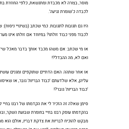
מוסר, בצורה לא מכבדת ומתנשאת, כלפי החוזרת בת
לכבדה כ'שומרת נגיעה'.
היו גם תגובות לתגובות. כמי שכתב (בשינויי ניסוח): 
לכבוד מפני כבוד זולתו? במיוחד אם זולתו אינו מער
או מי שכתב: אם משהו מכבד אותך בדבר מאכל שידוע
ואם לא, מה ההבדל?!
או אחר שתהה: האם הדתיים שתוקפים ומגנים עושים 
עליהן, אלא שלדעתם 'כבוד הבריות' גובר, או שאיסו
'כבוד הבריות' גובר?!
סימן שאלה זה הזכיר לי את הקדמתו של רבנו בחיי ל
בהקדמתו עוסק רבנו בחיי בחומרת שבועת השקר, ובס
מבקש להוכיח לבריות את צדקת דבריו, אולם הוא מת