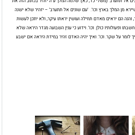
ונים אל תתערב' (משלי כד, כא): שלמה המלך ע"ה יזהיר בכתוב הזה את
ירא מן המלך בארץ וכו'. 'עם שונים אל תתערב' – יזהיר שלא ישנה
ך, והנה הם יראים מאדם תחילה ועושין יראתו עיקר, ולא יתכן לעשות
שבתו ופעולותיו כולן. וכו'. וידוע כי ענין השבועה מגדר היראה שלא
 לומר על שקר. וכו'. ואיך יהיה האדם זהיר במידת היראה אם ישבע