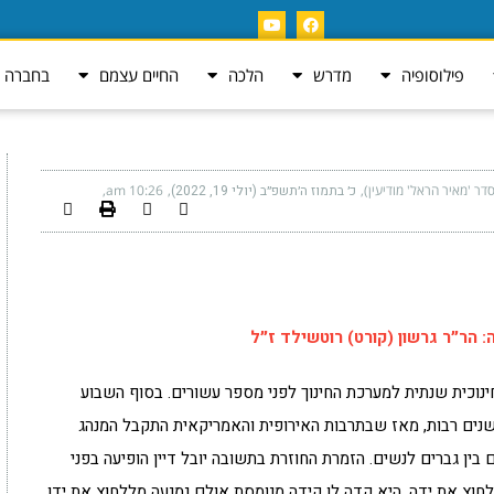
פילוסופיה
מדרש
הלכה
החיים עצמם
בחברה ה
ר 'מאיר הראל' מודיעין)
כ׳ בתמוז ה׳תשפ״ב (יולי 19, 2022)
10:26 am
 הר״ר גרשון (קורט) רוטשילד ז״ל
ינוכית שנתית למערכת החינוך לפני מספר עשורים. בסוף השבוע
ים רבות, מאז שבתרבות האירופית והאמריקאית התקבל המנהג
בין גברים לנשים. הזמרת החוזרת בתשובה יובל דיין הופיעה בפני
חוץ את ידה, היא קדה לו קידה מנומסת אולם נמנעה מללחוץ את ידו.