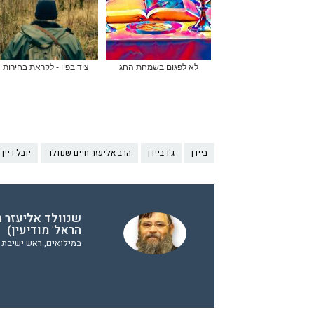
לא לפגום בשמחת החג
ציד בפיו - לקראת בחירות
ביידן
ג'ו ביידן
הרב אליעזר חיים שנוולד
יובל דיין
שנוולד אליעזר ח
הראל' מודיעין)
במילואים, ראש ישיבת ה