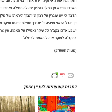
חזקה מיראתו מאלוקיו. "'ירא את ד' בני ומלך, עם ש
האדם שיירא מן המלך העליון יתעלה תחילה ואחריו שי
הדבר. כי יש עוברין על רצון ה' יתברך ליראתו של מל
כן. אבל הראוי שיהיה ד' יתברך תחילת יראתו ועיקר מח
ישבע אדם בקב"ה כל עיקר ואפילו על האמת, אין צריך
בהקב"ה לשקר או על האמת לבטלה".
(מטות תשפ"ב)
כתבות שעשויות לעניין אותך