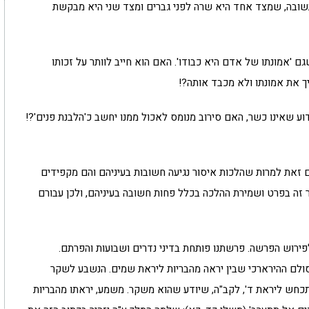
שובה, שמצד אחד היא שרה לפני גברים ומצד שני היא מבקשת
שגם 'אמונתו של אדם היא כבודו'. האם הוא חייב לוותר על זכותו
יך את אמונתו ולא מכבד אותה?!
 שאינו כשר, האם סירוב מנומס לאכול ממנו יחשב כ'הלבנת פנים'?!
זאת למרות שהלכות איסור נגיעה חשובות בעיניהם והם מקפידים
ר זה בפרט ושמירת ההלכה בכלל פחות חשובה בעיניהם, ולכן עבורם
פירוש הפרשה. פרשתנו פותחת בדיני נדרים ושבועות והפרתם.
ולם ההירארכי שבין יראה מהבריות ליראת שמים. הנשבע לשקר
כחש ליראת ד', לקב"ה, שיודע שהוא משקר. משמע, יראתו מהבריות