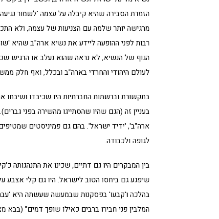
הזמרת הסבירה שהיא קיבלה על עצמה 'לשמור נגיעה'
מרגישה יותר שלמה עם הצניעות של עצמה, ולא התכו
רבות לפני ההופעה ליידע את נשיא ארה"ב שהיא 'שומ
הגוף של הנשיא, לא נראה שהוא נעלב או הרגיש שכב
לעולם היהודי והחרדי בארה"ב ובכלל, ואף חלק ממשפ
בתקשורת וברשתות החברתיות היו שכיבדו ושיבחו את
בעניין זה (הגם שהיו שהסתייגו מהשירה בפני גברים).
ארה"ב', 'ידיד ישראל'. בהם גם פמיניסטים שמטיפי
לגופה ולכבודה.
בין המבקרים היו גם דתיים, שכינו את התנהגותה כ'קי
שיפגע גם ביחסו הטוב לישראל. היו גם קלי אצבע 
בהלכה ו'קבעו' בפסקנות שבמעשה שעשתה היא 'עברה על
המלבין פני חבירו ברבים כאילו שופך דמים" (בבא מצי