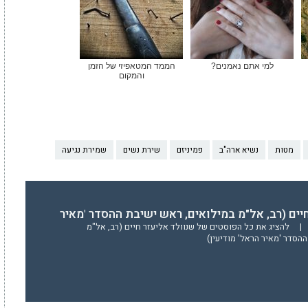
למי אתם נאמנים?
הממד המטאפיזי של הזמן
והמקום
מטות
נשיא ארה"ב
פמיניזם
שירת נשים
שמירת נגיעה
יים (רב, אל"מ במילואים, ראש ישיבת ההסדר 'מאיר
|
להציג את כל הפוסטים של שנוולד אליעזר חיים (רב, אל"מ
הסדר 'מאיר הראל' מודיעין)