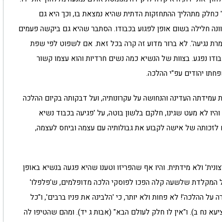
 כחלק מתהליך ההתחזקות הדתית שהיא נמצאת בו, וכך היא גם
ונה חלילה בשום אופן לפגוע בכבודו. הסתבר שהיא גם ביקשה פעמים
רת נגיעה'. לא ברור מדוע זה קרה בכל זאת. אם לשפוט לפי שפת
ודו נפגע. בצוות של הנשיא כמה נשים חרדיות והוא עצמו קשור
חתו יהודים עפ"י ההלכה.
 עמידתה העדינה והנחושה על עקרונותיה, ועל דבקותה בקיום ההלכה
 והיו לא מעט שגינו, חלקם בלשון בוטה, על 'פגיעה בכבוד נשיא
ם לזכותה של אישה לקבוע את גבולותיה עם עצמה וביחס לעצמה,
צונית' ולא מידתית. והיו אף שהפריזו וטענו שהיא פגעה בנשיא באופן
על המקלדת שלשעה קלה הפכו לפוסקי הלכה מדופלמים, ש'פלפלו'
 ההלכה'! לא פחות ולא יותר, כי 'הלבינה את פניו ברבים', ו"כל
עא נח ב). ו"אין לו חלק לעולם הבא" (אבות ג יד). ומהם שהטיפו לה