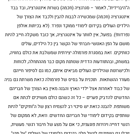
ה"היברידית", לאמור – סגרגציה (חכמה) בשרות אינטגרציה, ובד בבד
אינטגרציה (חכמה) שמכשירה לבבות להבין ולכבד את הצורך של
הילדים העולים בקידום לימודי ממוקד ונפרד. (לא בכיתות אולפן
נפרדות!). בפועל, אין לוותר על אינטגרציה, אך כובד משקלה חייב להיות
מושם על הפן האנושי-חברתי של הקשר בין כל הילדים, עולים
כוותיקים. זאת במסגרת פורמולה יצירתית שמשלבת את כולם בחוויה,
במשחק, ובהתוודעות הדדית שנותנת מקום כבר מההתחלה, לכוחות
ולכישרונות שהילדים העולים מביאים איתם, כמו גם לסיפור חייהם
מעורר ההשתאות. תוכנית על בסיס של פורמולה כזאת משרתת גם בניה
של כבוד לאחרות אצל ילדי הארץ והבנה מאין בא הצורך של חבריהם
החדשים להדביק פערים – כל זה כשהם כולם משויכים לכתת אם
משותפת. להבנה כזאת יש סיכוי רב להצמיח רצון של ה"ותיקים" להיות
שותפים בקידום לימודי של חבריהם החדשים. וזאת, לא ממקום של
רגשי דחייה ויהירות פוגענית, כי אם על מצע של חיבור רגשי. מעשית,
יוכלו גם הוותיקים ליטול חלק בקידום הלימודי של העולים "על תקן"