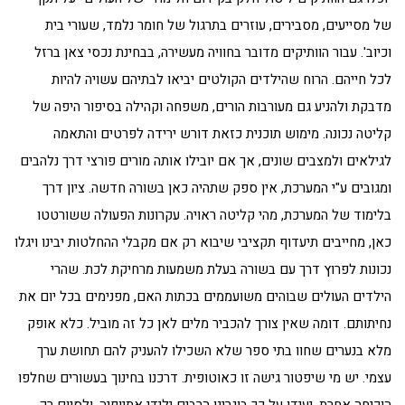
של מסייעים, מסבירים, עוזרים בתרגול של חומר נלמד, שעורי בית
וכיוב'. עבור הוותיקים מדובר בחוויה מעשירה, בבחינת נכסי צאן ברזל
לכל חייהם. הרוח שהילדים הקולטים יביאו לבתיהם עשויה להיות
מדבקת ולהניע גם מעורבות הורים, משפחה וקהילה בסיפור היפה של
קליטה נכונה. מימוש תוכנית כזאת דורש ירידה לפרטים והתאמה
לגילאים ולמצבים שונים, אך אם יובילו אותה מורים פורצי דרך נלהבים
ומגובים ע"י המערכת, אין ספק שתהיה כאן בשורה חדשה. ציון דרך
בלימוד של המערכת, מהי קליטה ראויה. עקרונות הפעולה ששורטטו
כאן, מחייבים תיעדוף תקציבי שיבוא רק אם מקבלי ההחלטות יבינו ויגלו
נכונות לפרוץ דרך עם בשורה בעלת משמעות מרחיקת לכת. שהרי
הילדים העולים שבוהים משועממים בכתות האם, מפנימים בכל יום את
נחיתותם. דומה שאין צורך להכביר מלים לאן כל זה מוביל. כלא אופק
מלא בנערים שחוו בתי ספר שלא השכילו להעניק להם תחושת ערך
עצמי. יש מי שיפטור גישה זו כאוטופית. דרכנו בחינוך בעשורים שחלפו