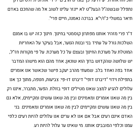
הוכיחה אחרת. יעידו על כך בוגרינו הרבים ילידי אתיופיה. ולסיום רק
נתפלל שבשנה"ל הבעל"ט לא ייגזר עלינו לשוב אל מה שהחכם באדם
תיאר במשלי כ"ו/י"א. בברכה נאמנה, חיים פרי".
ד"ר פרי מזהיר אותנו מפתרון קוסמטי בחינוך. חינוך כזה יש בו אמנם
השלכות גורל על עתיד בני ובנות הנוער, אבל בעיקר על האחריות
המוטלת על מערכת החינוך ובעצם על כל מערכת. על פי מקורות חז"ל,
יש שלושה שהקדוש ברוך הוא שונאן; אחד מהם הוא מישהו המדבר
אחד בפה ואחד בלב. שמעתי מהרב יעקב פישר שכאשר אנו אומרים
בתפילת וידוי "דיברנו דופי" דיברנו דוּ-פִּי: צביעות, חנופה, מתוך כך אנו
עלולים להגיע למצב שאנו מטילים דופי בזולת. הפער, מתברר, איננו רק
בין מה שאנו אומרים ומאמינים ובין מה שאנו עושים ומקיימים, אלא גם
בין מה שאנו עושים ומקיימים לבין מה שאנו אומרים ומאמינים. בני
האדם אינם רעים אבל אם אנו לא ערים אנו עלולים להיות רעים כלפי
עמנו וכלפי הסובבים אותנו. מי שאינו ער עלול להיות רע.