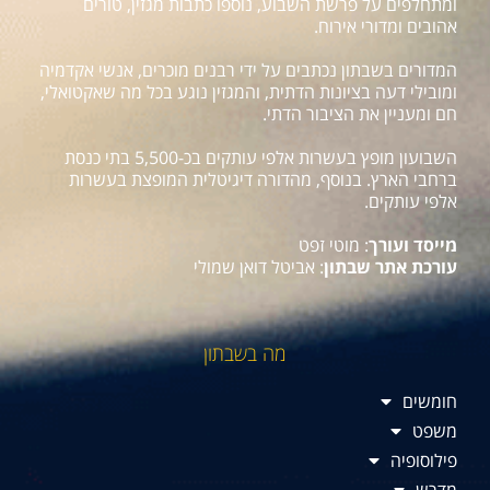
ומתחלפים על פרשת השבוע, נוספו כתבות מגזין, טורים
אהובים ומדורי אירוח.
המדורים בשבתון נכתבים על ידי רבנים מוכרים, אנשי אקדמיה
ומובילי דעה בציונות הדתית, והמגזין נוגע בכל מה שאקטואלי,
חם ומעניין את הציבור הדתי.
השבועון מופץ בעשרות אלפי עותקים בכ-5,500 בתי כנסת
ברחבי הארץ. בנוסף, מהדורה דיגיטלית המופצת בעשרות
אלפי עותקים.
מייסד ועורך
: מוטי זפט
עורכת אתר שבתון
: אביטל דואן שמולי
מה בשבתון
חומשים
משפט
פילוסופיה