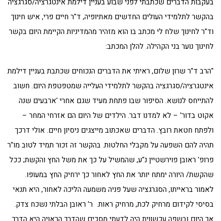
בעקבות הדברים שכתבתי לפני שבוע בעניין דילמת אינטגרציה/סגרגציה
בהקשר לתלמידי העולים החדשים מאתיופיה, ד"ר חיים פרי, איש חינוך
וד"ר לחינוך שלח לי מכתב בו הוא מזהיר מהמדיניות הקיימת היום בקשר
לחינוך נוער בני הקהילה. להלן המכתב:
"הרב ד"ר שרון שלום, ראיתי את הדברים הנכוחים שכתבת בעניין דילמת
אינטגרציה/סגרגציה בהקשר לתלמידי העלייה שמטפטפת היום. חשוב
להתייחס לנושא. הסיפור שבו פתחת מעיד שגם אחרי 'ארבעים שנה
אקוט בדור' – לא למדנו דבר. הילדים של היום הם אזרחי המחר –
ולפתח חטאת רובץ. הדברים שאכתוב מייצגים ניסיון חיים. אולי דרכך
תהיה להם השפעה על מקבלי החלטות. בהקשר זה זכור תמיד לטוב מו"ר
פרופ' ראובן פוירשטיין נ"ע, שהמשיל על כך את משל החץ והקשת; ככל
שהקשת/ היורה ימתח יותר את החץ לאחור כך ירחיק החץ במעופו.
לאמור בראייתו, הסגרגציה שעל פניה משמעה הליכה לאחור, היא תנאי
בסיסי לקידום מרחיק לכת, מרחיק ראות. ר' ראובן הבלתי נשכח צדק.
אך היום ובשפה עכשווית היה לדעתי מסכים שהדרך הראויה היא הדרך