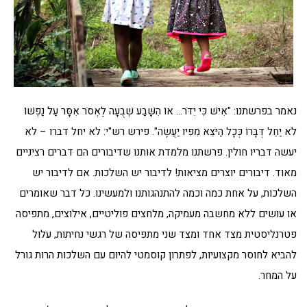
נאמר בפרשתנו: "אִישׁ כִּי יִדֹּר… אוֹ הִשָּׁבַע שְׁבֻעָה לֶאְסֹר אִסָּר עַל נַפְשׁוֹ
לֹא יַחֵל דְּבָרוֹ כְּכָל הַיֹּצֵא מִפִּיו יַעֲשֶׂה". פירש רש"י: לא יחל דברו – לא
יעשה דבריו חולין. פרשתנו מלמדת אותנו שדיבורים הם דברים רציניים
מאוד. דיבורים יוצרים מציאות! לדיבור יש השלכות. אם לדיבור יש
השלכות, על אחת כמה וכמה להתנהגותנו ולמעשינו. כל דבר שאומרים
או עושים ללא מחשבה מעמיקה, מלחצים פוליטיים, אילוצים, מתפיסה
פטרנליסטית מצד אחד ומצד שני מתפיסה של רגשי נחיתות, עלול
להביא לחוסר מקצועיות, לפתרון קוסמטי להיום עם השלכות הרות גורל
על המחר.