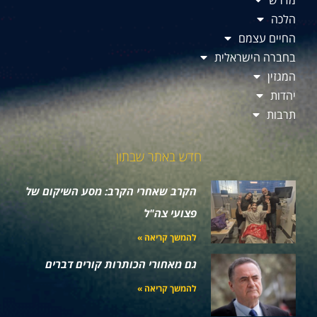
מדרש
הלכה
החיים עצמם
בחברה הישראלית
המגזין
יהדות
תרבות
חדש באתר שבתון
הקרב שאחרי הקרב: מסע השיקום של
פצועי צה"ל
להמשך קריאה »
גם מאחורי הכותרות קורים דברים
להמשך קריאה »