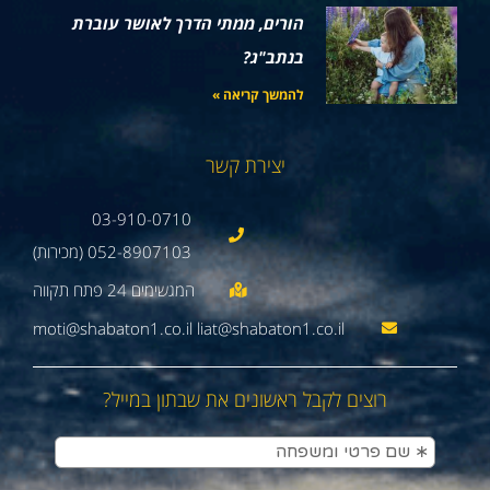
הורים, ממתי הדרך לאושר עוברת
בנתב"ג?
להמשך קריאה »
יצירת קשר
03-910-0710
052-8907103 (מכירות)
moti@shabaton1.co.il liat@shabaton1.co.il
רוצים לקבל ראשונים את שבתון במייל?