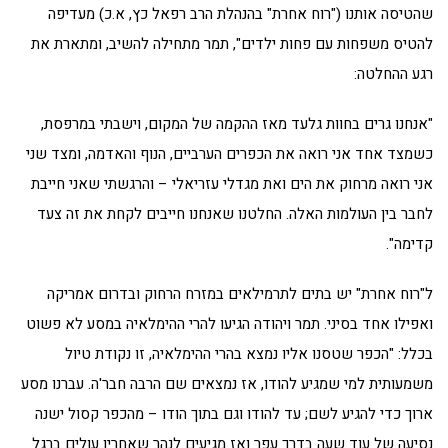
שהטיסה אותנו ("רוח אחרת" בהנהלת הרב רפאל כץ, א.כ) מעדיפה
להטיס משפחות עם פחות ילדים", תמר מתחילה להשיב, ומתארת את
רגע ההחלטה:
"אנחנו גרים בחוות גלעד מאז ההקמה של המקום, וישבתי במרפסת,
כשמצד אחד אני רואה את הכפרים הערביים, הנוף והאדמה, ומצד שני
אני רואה מרחוק את הים ואת מגדלי עזריאלי – והרגשתי שאני חייבת
לחבר בין העולמות האלה. החלטנו שאנחנו חייבים לקחת את זה צעד
קדימה".
ל"רוח אחרת" יש בתים לתרמילאים במזרח הרחוק ובדרום אמריקה
ואפילו אחד בסיני. תמר ויהודה הגיעו להרי ההימלאיה במסע לא פשוט
בכלל: "הכפר שטסנו אליו נמצא בהרי ההימלאיה, זו נקודת טיול
משמעותית למי שמגיע להודו, אז נמצאים שם הרבה חבר'ה. עברנו מסע
ארוך כדי להגיע לשם; עד להודו וגם בתוך הודו – מהכפר קסול ישנה
נסיעה של עוד שעה בדרך עפר ואז מגיעים לנהר שאחריו עולים ברגל