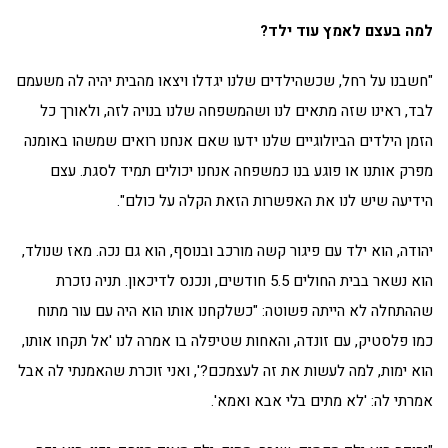
למה בעצם לאמץ עוד ילד?
"חשבנו על רחל, שכשהילדים שלנו יגדלו ויצאו מהבית יהיה לה משעמם
לבד, ראינו שזה מתאים לנו ושהמשפחה שלנו בנויה לזה, ולאורך כל
הזמן הילדים הביולוגיים שלנו ידעו שאם אנחנו רואים שמשהו באומנה
מפרק אותנו או פוגע בנו כמשפחה אנחנו יכולים תמיד לסגת. עצם
הידיעה שיש לנו את האפשרות הזאת הקלה על כולם".
יהודה, הוא ילד עם פיגור קשה מורכב ובנוסף, הוא גם נכה. מאז שנולד,
הוא נשאר בבית החולים 5.5 חודשים, ונכנס לדיכאון. תניה נזכרת
שההתחלה לא הייתה פשוטה: "כשלקחנו אותו הוא היה עם עור מתוח
כמו פלסטיק, עם זונדה, והאחות שטיפלה בו אמרה לנו 'אל תקחו אותו,
הוא ימות, למה לעשות את זה לעצמכם?', ואני זוכרת שהאמנתי לה אבל
אמרתי לה: 'לא מתים בלי אבא ואמא'.