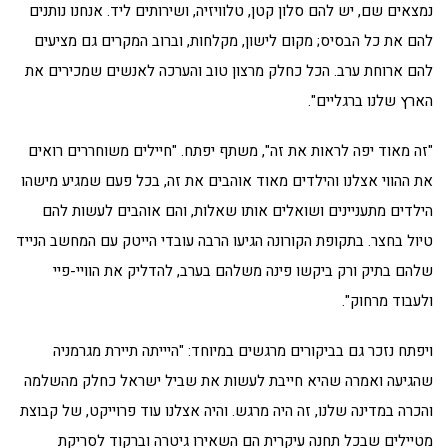
נמצאים שם, יש להם סלון קטן, טלוויזיה, ושירותים ליד. אנחנו נותנים
להם את כל הבסיס; מקום לישון, מקלחות, וברוב המקרים גם מציעים
להם ארוחת ערב. הכל כחלק מרצון טוב והערכה לאנשים שמכירים את
הארץ שלנו ברגליים".
"זה מאוד יפה לראות את זה", משתף יפתח. "חיילים משוחררים רואים
את ההווי אצלנו והילדים מאוד אוהבים את זה, בכל פעם שמגיע מישהו
הילדים מתעניינים ושואלים אותו שאלות, והם אוהבים לעשות להם
טיול בחצר. בתקופת הקורונה הגיעו הרבה עובדי הייטק עם המחשב הנייד
שלהם בתיק ורק ביקשו פינה משלהם בערב, להדליק את הוויי-פיי
ולעבוד מרחוק".
ויפתח נזכר גם בביקורים מרגשים במיוחד: "היייתה תיירת מגרמניה
שהגיעה ואמרה שהיא חייבת לעשות את שביל ישראל כחלק מהשלמה
והכרה במדינה שלנו, זה היה מרגש. והיה אצלנו עוד פרוייקט, של קבוצת
מטיילים שבכל תחנה עיקרית הם השאירו גיטרה וברקוד לסריקת