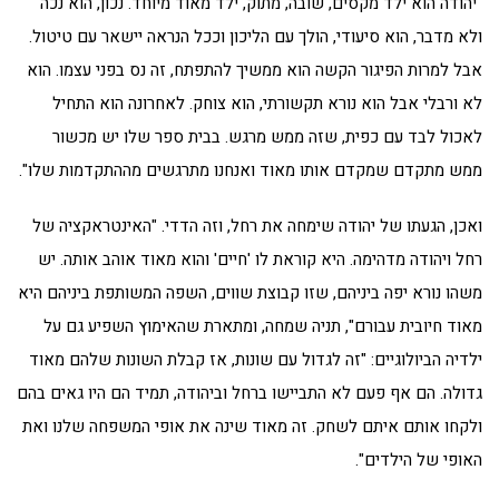
"יהודה הוא ילד מקסים, שובה, מתוק, ילד מאוד מיוחד. נכון, הוא נכה
ולא מדבר, הוא סיעודי, הולך עם הליכון וככל הנראה יישאר עם טיטול.
אבל למרות הפיגור הקשה הוא ממשיך להתפתח, זה נס בפני עצמו. הוא
לא ורבלי אבל הוא נורא תקשורתי, הוא צוחק. לאחרונה הוא התחיל
לאכול לבד עם כפית, שזה ממש מרגש. בבית ספר שלו יש מכשור
ממש מתקדם שמקדם אותו מאוד ואנחנו מתרגשים מההתקדמות שלו".
ואכן, הגעתו של יהודה שימחה את רחל, וזה הדדי. "האינטראקציה של
רחל ויהודה מדהימה. היא קוראת לו 'חיים' והוא מאוד אוהב אותה. יש
משהו נורא יפה ביניהם, שזו קבוצת שווים, השפה המשותפת ביניהם היא
מאוד חיובית עבורם", תניה שמחה, ומתארת שהאימוץ השפיע גם על
ילדיה הביולוגיים: "זה לגדול עם שונות, אז קבלת השונות שלהם מאוד
גדולה. הם אף פעם לא התביישו ברחל וביהודה, תמיד הם היו גאים בהם
ולקחו אותם איתם לשחק. זה מאוד שינה את אופי המשפחה שלנו ואת
האופי של הילדים".