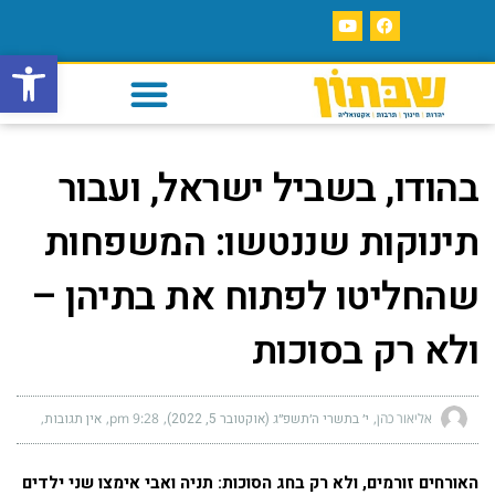
פתח סרגל
בהודו, בשביל ישראל, ועבור
תינוקות שננטשו: המשפחות
שהחליטו לפתוח את בתיהן –
ולא רק בסוכות
אליאור כהן
י׳ בתשרי ה׳תשפ״ג (אוקטובר 5, 2022)
9:28 pm
אין תגובות
האורחים זורמים, ולא רק בחג הסוכות: תניה ואבי אימצו שני ילדים