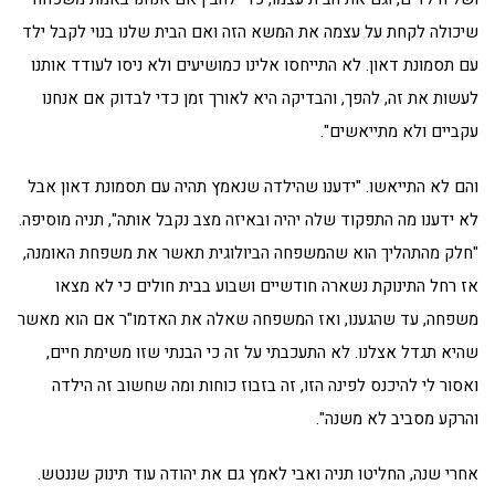
שיכולה לקחת על עצמה את המשא הזה ואם הבית שלנו בנוי לקבל ילד
עם תסמונת דאון. לא התייחסו אלינו כמושיעים ולא ניסו לעודד אותנו
לעשות את זה, להפך, והבדיקה היא לאורך זמן כדי לבדוק אם אנחנו
עקביים ולא מתייאשים".
והם לא התייאשו. "ידענו שהילדה שנאמץ תהיה עם תסמונת דאון אבל
לא ידענו מה התפקוד שלה יהיה ובאיזה מצב נקבל אותה", תניה מוסיפה.
"חלק מהתהליך הוא שהמשפחה הביולוגית תאשר את משפחת האומנה,
אז רחל התינוקת נשארה חודשיים ושבוע בבית חולים כי לא מצאו
משפחה, עד שהגענו, ואז המשפחה שאלה את האדמו"ר אם הוא מאשר
שהיא תגדל אצלנו. לא התעכבתי על זה כי הבנתי שזו משימת חיים,
ואסור לי להיכנס לפינה הזו, זה בזבוז כוחות ומה שחשוב זה הילדה
והרקע מסביב לא משנה".
אחרי שנה, החליטו תניה ואבי לאמץ גם את יהודה עוד תינוק שננטש.