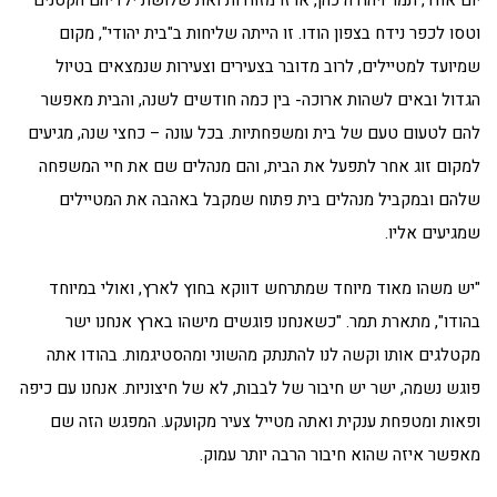
וטסו לכפר נידח בצפון הודו. זו הייתה שליחות ב"בית יהודי", מקום
שמיועד למטיילים, לרוב מדובר בצעירים וצעירות שנמצאים בטיול
הגדול ובאים לשהות ארוכה- בין כמה חודשים לשנה, והבית מאפשר
להם לטעום טעם של בית ומשפחתיות. בכל עונה – כחצי שנה, מגיעים
למקום זוג אחר לתפעל את הבית, והם מנהלים שם את חיי המשפחה
שלהם ובמקביל מנהלים בית פתוח שמקבל באהבה את המטיילים
שמגיעים אליו.
"יש משהו מאוד מיוחד שמתרחש דווקא בחוץ לארץ, ואולי במיוחד
בהודו", מתארת תמר. "כשאנחנו פוגשים מישהו בארץ אנחנו ישר
מקטלגים אותו וקשה לנו להתנתק מהשוני ומהסטיגמות. בהודו אתה
פוגש נשמה, ישר יש חיבור של לבבות, לא של חיצוניות. אנחנו עם כיפה
ופאות ומטפחת ענקית ואתה מטייל צעיר מקועקע. המפגש הזה שם
מאפשר איזה שהוא חיבור הרבה יותר עמוק.