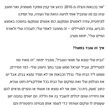
"אני בכבאות והצלה מ-2010. כרגע אני קצין ומפקד משמרת, ואני חושב
שזה גם מה שהוביל אותי לנישה הזאת של העזרה, של תמיכה
לוגיסטית, עזרה לאנשים שנתקעו, כמו אנשים שנתקעו בחשכה באמצע
הכביש, עזרה למטיילים – זה מתחבר לאופי שלי, לעבודה שלי ולאורח
החיים שלי", יפתח משיב.
איך זה עובד בפועל?
"הבית שלי נמצא על תוואי השביל", מסביר יפתח. "זה מאוד נוח
למטיילים, שביל ישראל ממש עובר בתוך הישוב שלי- כפר חסידים,
וממש ליד הבית שלי. בגלל הכבאות אני לא תמיד נמצא בבית, אבל יש
את הטלפון שלי ואת המיקום של הבית בכל אפליקציית ניווט שהיא,
כתוב 'משק בית גז', ואם אני לא נמצא אז אשתי או ההורים מראים להם
את היחידה שהם יכולים להעביר בה את הלילה. הם ישנים במבנה ישן
שעשינו לו שיקום ושחזור כדי לשמר אותו מבחינה היסטורית והם