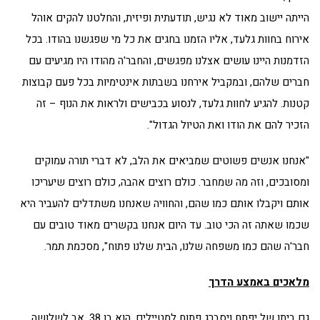
הייתה יישוב מאוד לא נגיש, תודעתית ופיזית, והחלטנו להקים אוהל
אירוח בחוות גלעד, אליו הזמנו בחגים את כל מי שפגשנו בהודו. בכל
הזדמנות היינו עושים אצלנו מפגשים, והחבר'ה מהודו היו מגיעים עם
חברים שלהם, ובמקביל אירחנו בשבתות אינטימיות בכל פעם קבוצות
קטנות. להגיע לחוות גלעד, לנסוע בכבישים ולראות את הנוף – זה
הזכיר להם את הודו ואת הטיול הגדול".
"אנחנו אנשים פשוטים שמביאים את הלב, לא דברי תורה עמוקים
ומסובכים, וזה מה שמחבר. כולם רוצים אהבה, כולם רוצים שיעריכו
אותם ויקבלו אותם כמו שהם, והחוויה שאנחנו משתדלים להעביר היא
שכמו שאתה זה הכי טוב. עד היום אנחנו בקשרים מאוד טובים עם
חבר'ה שהם כמו משפחה שלנו, הבית שלנו פתוח", מסכמת תמר.
מלאכים באמצע הדרך
גם ביתו של יפתח ויסברג פתוח למטיילים. הוא בן 38, אב לשלושה