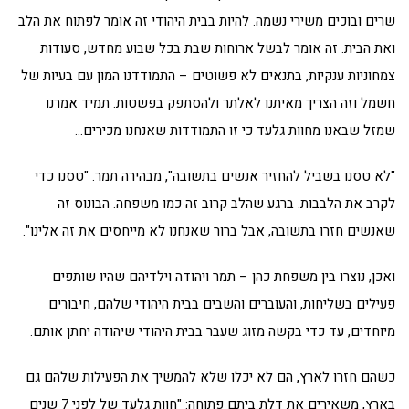
שרים ובוכים משירי נשמה. להיות בבית היהודי זה אומר לפתוח את הלב
ואת הבית. זה אומר לבשל ארוחות שבת בכל שבוע מחדש, סעודות
צמחוניות ענקיות, בתנאים לא פשוטים – התמודדנו המון עם בעיות של
חשמל וזה הצריך מאיתנו לאלתר ולהסתפק בפשטות. תמיד אמרנו
שמזל שבאנו מחוות גלעד כי זו התמודדות שאנחנו מכירים…
"לא טסנו בשביל להחזיר אנשים בתשובה", מבהירה תמר. "טסנו כדי
לקרב את הלבבות. ברגע שהלב קרוב זה כמו משפחה. הבונוס זה
שאנשים חזרו בתשובה, אבל ברור שאנחנו לא מייחסים את זה אלינו".
ואכן, נוצרו בין משפחת כהן – תמר ויהודה וילדיהם שהיו שותפים
פעילים בשליחות, והעוברים והשבים בבית היהודי שלהם, חיבורים
מיוחדים, עד כדי בקשה מזוג שעבר בבית היהודי שיהודה יחתן אותם.
כשהם חזרו לארץ, הם לא יכלו שלא להמשיך את הפעילות שלהם גם
בארץ, משאירים את דלת ביתם פתוחה: "חוות גלעד של לפני 7 שנים