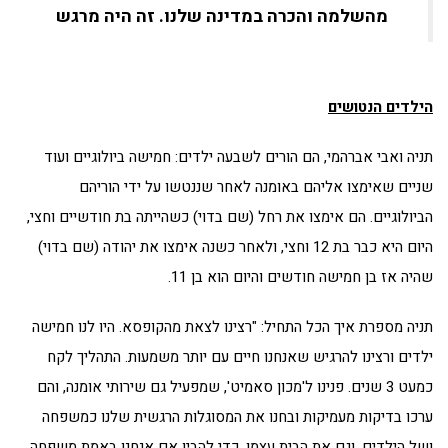
מהשלמה והכרה במדינה שלנו. זה היה מרגש
הילדים הנטושים
תניה ואבי אברהמי, הם הורים לשבעה ילדים: חמישה ביולוגיים ועוד
שניים שאימצו אליהם באומנה לאחר שננטשו על ידי הוריהם
הביולוגיים. הם אימצו את רחל (שם בדוי) כשהייתה בת חודשיים וחצי,
היום היא כבר בת 12 וחצי, ולאחר כשנה אימצו את יהודה (שם בדוי)
שהיה אז בן חמישה חודשים והיום הוא בן 11.
תניה מספרת איך הכל התחיל: "רצינו לצאת מהקופסא. היו לנו חמישה
ילדים ורצינו להרגיש שאנחנו חיים עם יותר משמעות. התהליך לקח
כמעט 3 שנים. פנינו ל'מכון סאמיט', שמפעיל גם שירותי אומנה, והם
ערכו בדיקות מעמיקות ובחנו את המסוגלות הרגשית שלנו כמשפחה
ושל הילדים, וגם את הבית עצמו, כדי להבין אם אנחנו באמת משפחה