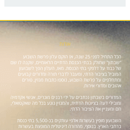
אודות
הכל התחיל לפני 25 שנה, אז הוקם עלון פרשת השבוע
"שבתון" שחולק בבתי הכנסת הדתיים הלאומיים, שקנה לו שם
של כבוד על דלפקי בתי הכנסת. מאז, העלון הפך לשבועון
המוביל בציבור הדתי, ומעבר לדברי תורה ומדורים קבועים
ומתחלפים על פרשת השבוע, נוספו כתבות מגזין, טורים
אהובים ומדורי אירוח.
המדורים בשבתון נכתבים על ידי רבנים מוכרים, אנשי אקדמיה
ומובילי דעה בציונות הדתית, והמגזין נוגע בכל מה שאקטואלי,
חם ומעניין את הציבור הדתי.
השבועון מופץ בעשרות אלפי עותקים בכ-5,500 בתי כנסת
ברחבי הארץ. בנוסף, מהדורה דיגיטלית המופצת בעשרות