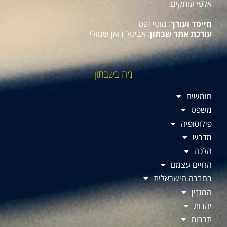
אלפי עותקים.
מייסד ועורך
: מוטי זפט
עורכת אתר שבתון
: אביטל דואן שמולי
מה בשבתון
חומשים
משפט
פילוסופיה
מדרש
הלכה
החיים עצמם
בחברה הישראלית
המגזין
יהדות
תרבות