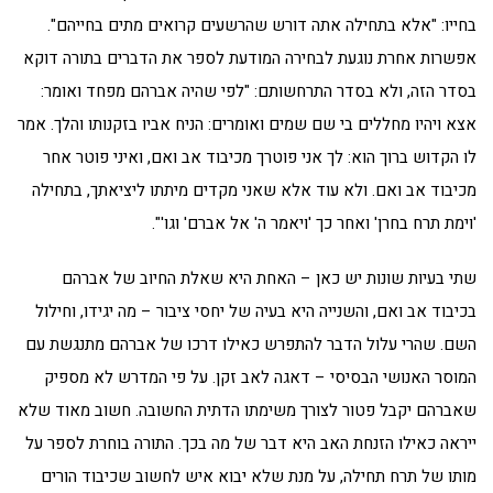
בחייו: "אלא בתחילה אתה דורש שהרשעים קרואים מתים בחייהם".
אפשרות אחרת נוגעת לבחירה המודעת לספר את הדברים בתורה דוקא
בסדר הזה, ולא בסדר התרחשותם: "לפי שהיה אברהם מפחד ואומר:
אצא ויהיו מחללים בי שם שמים ואומרים: הניח אביו בזקנותו והלך. אמר
לו הקדוש ברוך הוא: לך אני פוטרך מכיבוד אב ואם, ואיני פוטר אחר
מכיבוד אב ואם. ולא עוד אלא שאני מקדים מיתתו ליציאתך, בתחילה
'וימת תרח בחרן' ואחר כך 'ויאמר ה' אל אברם' וגו'".
שתי בעיות שונות יש כאן – האחת היא שאלת החיוב של אברהם
בכיבוד אב ואם, והשנייה היא בעיה של יחסי ציבור – מה יגידו, וחילול
השם. שהרי עלול הדבר להתפרש כאילו דרכו של אברהם מתנגשת עם
המוסר האנושי הבסיסי – דאגה לאב זקן. על פי המדרש לא מספיק
שאברהם יקבל פטור לצורך משימתו הדתית החשובה. חשוב מאוד שלא
ייראה כאילו הזנחת האב היא דבר של מה בכך. התורה בוחרת לספר על
מותו של תרח תחילה, על מנת שלא יבוא איש לחשוב שכיבוד הורים