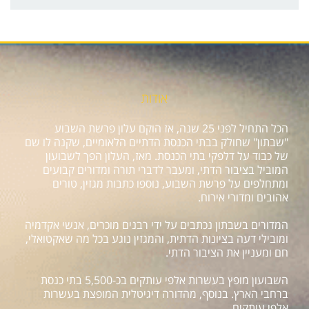
אודות
הכל התחיל לפני 25 שנה, אז הוקם עלון פרשת השבוע
"שבתון" שחולק בבתי הכנסת הדתיים הלאומיים, שקנה לו שם
של כבוד על דלפקי בתי הכנסת. מאז, העלון הפך לשבועון
המוביל בציבור הדתי, ומעבר לדברי תורה ומדורים קבועים
ומתחלפים על פרשת השבוע, נוספו כתבות מגזין, טורים
אהובים ומדורי אירוח.
המדורים בשבתון נכתבים על ידי רבנים מוכרים, אנשי אקדמיה
ומובילי דעה בציונות הדתית, והמגזין נוגע בכל מה שאקטואלי,
חם ומעניין את הציבור הדתי.
השבועון מופץ בעשרות אלפי עותקים בכ-5,500 בתי כנסת
ברחבי הארץ. בנוסף, מהדורה דיגיטלית המופצת בעשרות
אלפי עותקים.