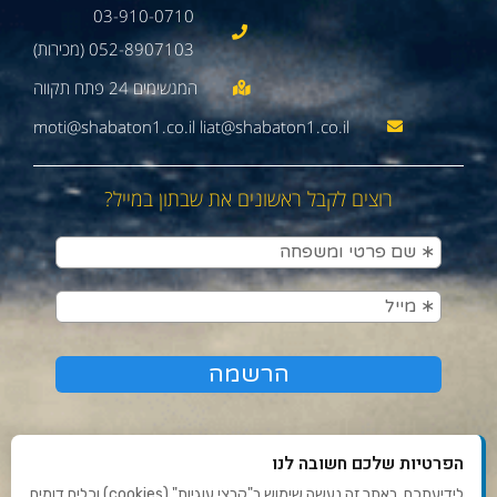
03-910-0710
052-8907103 (מכירות)
moti@shabaton1.co.il liat@shabaton1.co.il
רוצים לקבל ראשונים את שבתון במייל?
הפרטיות שלכם חשובה לנו
לידיעתכם, באתר זה נעשה שימוש ב"קבצי עוגיות" (cookies) וכלים דומים