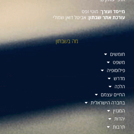
מייסד ועורך
: מוטי זפט
עורכת אתר שבתון
: אביטל דואן שמולי
מה בשבתון
חומשים
משפט
פילוסופיה
מדרש
הלכה
החיים עצמם
בחברה הישראלית
המגזין
יהדות
תרבות