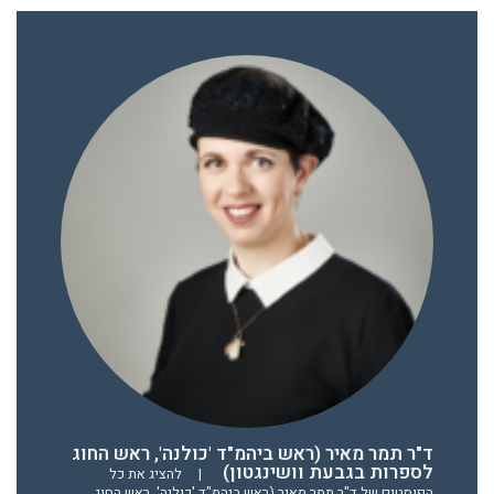
ד"ר תמר מאיר (ראש ביהמ"ד 'כולנה', ראש החוג
לספרות בגבעת וושינגטון)
|
להציג את כל
הפוסטים של ד"ר תמר מאיר (ראש ביהמ"ד 'כולנה', ראש החוג