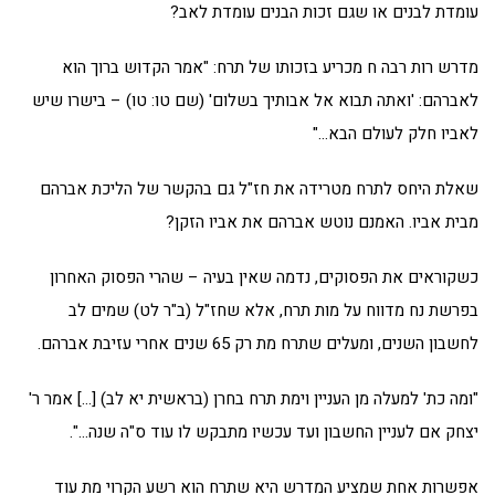
עומדת לבנים או שגם זכות הבנים עומדת לאב?
מדרש רות רבה ח מכריע בזכותו של תרח: "אמר הקדוש ברוך הוא
לאברהם: 'ואתה תבוא אל אבותיך בשלום' (שם טו: טו) – בישרו שיש
לאביו חלק לעולם הבא…"
שאלת היחס לתרח מטרידה את חז"ל גם בהקשר של הליכת אברהם
מבית אביו. האמנם נוטש אברהם את אביו הזקן?
כשקוראים את הפסוקים, נדמה שאין בעיה – שהרי הפסוק האחרון
בפרשת נח מדווח על מות תרח, אלא שחז"ל (ב"ר לט) שמים לב
לחשבון השנים, ומעלים שתרח מת רק 65 שנים אחרי עזיבת אברהם.
"ומה כת' למעלה מן העניין וימת תרח בחרן (בראשית יא לב) […] אמר ר'
יצחק אם לעניין החשבון ועד עכשיו מתבקש לו עוד ס"ה שנה…".
אפשרות אחת שמציע המדרש היא שתרח הוא רשע הקרוי מת עוד