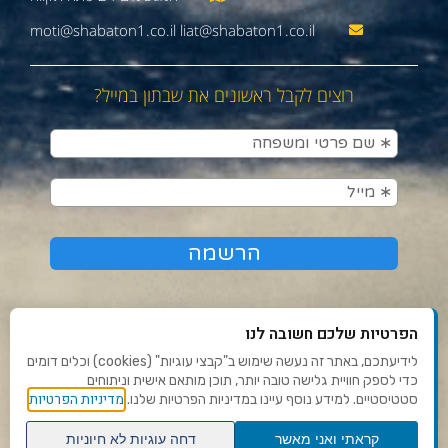
moti@shabaton1.co.il liat@shabaton1.co.il
רוצים לקבל ראשונים את שבתון במייל?
הפרטיות שלכם חשובה לנו
לידיעתכם, באתר זה נעשה שימוש ב"קבצי עוגיות" (cookies) וכלים דומים
כדי לספק חוויית גלישה טובה יותר, תוכן מותאם אישית וניתוחים
תנאי שימוש ומדיניות פרטיות
מדיניות הפרטיות
סטטיסטיים. למידע נוסף עיינו במדיניות הפרטיות שלנו.
פנו אלינו
קראתי ואני מאשר
דחה עוגיות לא חיוניות