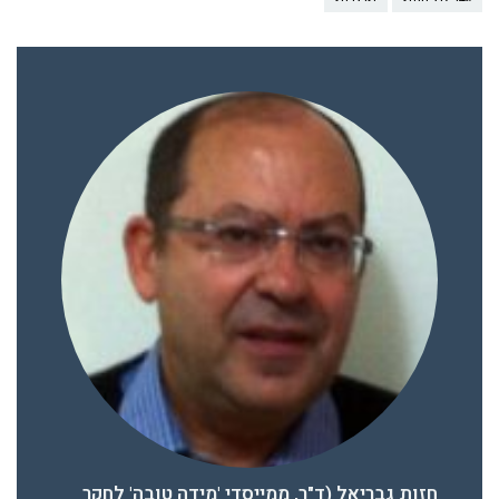
חזות גבריאל (ד"ר, ממייסדי 'מידה טובה' לחקר