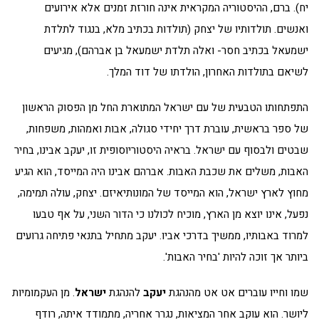
יח). ברם, ההיסטוריה המקראית אינה חורזת זמנים אלא אירועים
ואנשים. תולדותיו של יצחק (תולדות בכתיב מלא, בנגוד לתלדת
ישמעאל בכתיב חסר- ואלה תלדת ישמעאל בן אברהם), מגיעים
לשיאם בתולדות האחרון, הולדתו של דוד המלך.
התפתחותו הטבעית של עם ישראל המתוארת החל מן הפסוק הראשון
של ספר בראשית, עוברת דרך יחידי סגולה, אבות ואמהות, משפחות,
שבטים ולבסוף עם ישראל. בראיה היסטוריוסופית זו, יעקב אבינו, בחיר
האבות, משלים את שכבת האבות. אברהם אבינו היה המייסד, הוא הגיע
מחוץ לארץ ישראל, הוא המייסד של המונותיאיזם. יצחק, עולה תמימה,
נפעל, אינו יוצא מן הארץ, מוכיח לכולנו כי הדור השני, על אף טבעו
למרוד באבותיו, ממשיך בדרכי אביו. יעקב מתחיל בתנאי פתיחה גרועים
ביותר אך זוכה להיות 'בחיר האבות'.
שמו וחייו עוברים אט אט מהנהגת
יעקב
להנהגת
ישראל
. מן העקמומיות
ליושר. הוא עוקב אחר המציאות, נגרר אחריה, מתמודד איתה, רודף