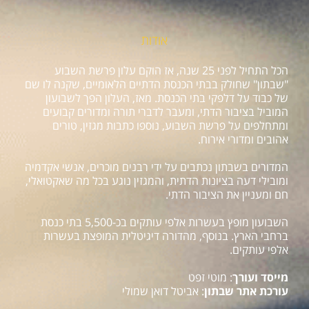
אודות
הכל התחיל לפני 25 שנה, אז הוקם עלון פרשת השבוע
"שבתון" שחולק בבתי הכנסת הדתיים הלאומיים, שקנה לו שם
של כבוד על דלפקי בתי הכנסת. מאז, העלון הפך לשבועון
המוביל בציבור הדתי, ומעבר לדברי תורה ומדורים קבועים
ומתחלפים על פרשת השבוע, נוספו כתבות מגזין, טורים
אהובים ומדורי אירוח.
המדורים בשבתון נכתבים על ידי רבנים מוכרים, אנשי אקדמיה
ומובילי דעה בציונות הדתית, והמגזין נוגע בכל מה שאקטואלי,
חם ומעניין את הציבור הדתי.
השבועון מופץ בעשרות אלפי עותקים בכ-5,500 בתי כנסת
ברחבי הארץ. בנוסף, מהדורה דיגיטלית המופצת בעשרות
אלפי עותקים.
מייסד ועורך
: מוטי זפט
עורכת אתר שבתון
: אביטל דואן שמולי