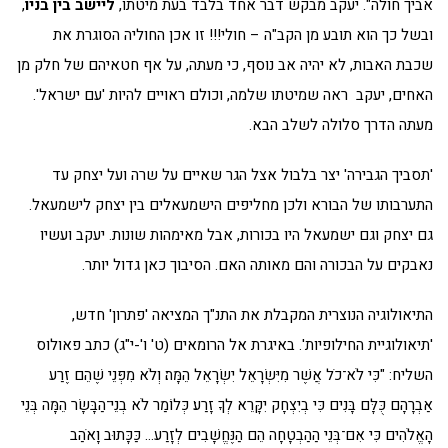
אביך חולה". יעקב מבקש דבר אחד בלבד בעת מיטתו,
ליישב בין בניו
,
ובשל כך הוא תובע מן הקב"ה – חולי!!! זו אכן החוליה הסוגרת את
שכבת האבות, לא יהיה אב נוסף, כי מעתה, על אף חטאיהם של חלק מן
האחים, יעקב ראה שמיטתו שלמה, וכולם ראויים להיות 'עם ישראל'.
מעתה הדרך סלולה לשלב הבא.
'תסביך הגבירה' יצר בלבול אצל הגר שאיים על שרה ועל יצחק עד
התערבותו של הבורא ולכן מחליפים הישמעאלים בין יצחק לישמעאל.
גם יצחק וגם ישמעאל היו בכורות, אבל מאימהות שונות. יעקב ועשיו
נאבקים על הבכורה והם מאותה האם. הסיבוך כאן גדול יותר.
התיאולוגיה הנוצרית המקבלת את התנ"ך המציאה 'פתרון' חדש,
'תיאולוגיית החילופיות'. באיגרת אל הרומאים (ט' ו'-י"ג) כתב פאולוס
השליח: "כִּי לֹא־כֹל אֲשֶׁר מִיִּשְׂרָאֵל יִשְׂרָאֵל הֵמָּה׃ וְלֹא מִפְּנֵי שֶׁהֵם זֶרַע
אַבְרָהָם כֻּלָּם בָּנִים כִּי בְיִצְחָק יִקָּרֵא לְךָ זָרַע׃ כְּלוֹמַר לֹא בְנֵי־הַבָּשָׂר הֵמָּה בְּנֵי
הָאֱלֹהִים כִּי אִם־בְּנֵי הַהַבְטָחָה הֵם הַנֶּחֱשָׁבִים לְזָרַע… כַּכָּתוּב וָאֹהַב