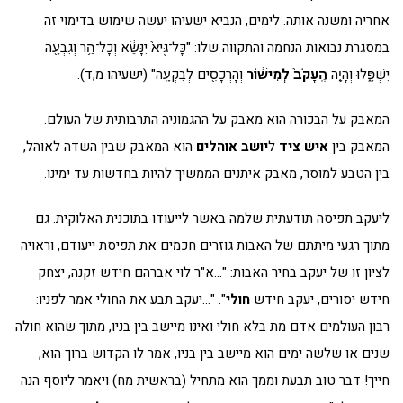
אחריה ומשנה אותה. לימים, הנביא ישעיהו יעשה שימוש בדימוי זה
במסגרת נבואות הנחמה והתקווה שלו: "כָּל־גֶּיא֙ יִנָּשֵׂ֔א וְכָל־הַ֥ר וְגִבְעָ֖ה
יִשְׁפָּ֑לוּ וְהָיָ֤ה
הֶֽעָקֹב֙ לְמִישׁ֔וֹר
וְהָרְכָסִ֖ים לְבִקְעָֽה" (ישעיהו מ,ד).
המאבק על הבכורה הוא מאבק על ההגמוניה התרבותית של העולם.
המאבק בין
איש ציד
ל
יושב אוהלים
הוא המאבק שבין השדה לאוהל,
בין הטבע למוסר, מאבק איתנים הממשיך להיות בחדשות עד ימינו.
ליעקב תפיסה תודעתית שלמה באשר לייעודו בתוכנית האלוקית. גם
מתוך רגעי מיתתם של האבות גוזרים חכמים את תפיסת ייעודם, וראויה
לציון זו של יעקב בחיר האבות: "…א"ר לוי אברהם חידש זקנה, יצחק
חידש יסורים, יעקב חידש
חולי
". "…יעקב תבע את החולי אמר לפניו:
רבון העולמים אדם מת בלא חולי ואינו מיישב בין בניו, מתוך שהוא חולה
שנים או שלשה ימים הוא מיישב בין בניו, אמר לו הקדוש ברוך הוא,
חייך! דבר טוב תבעת וממך הוא מתחיל (בראשית מח) ויאמר ליוסף הנה