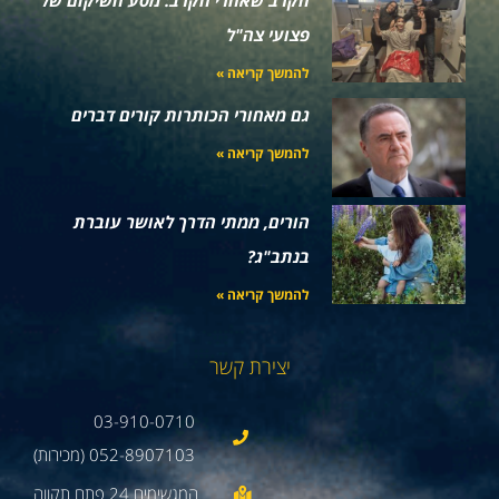
פצועי צה"ל
להמשך קריאה »
גם מאחורי הכותרות קורים דברים
להמשך קריאה »
הורים, ממתי הדרך לאושר עוברת
בנתב"ג?
להמשך קריאה »
יצירת קשר
03-910-0710
052-8907103 (מכירות)