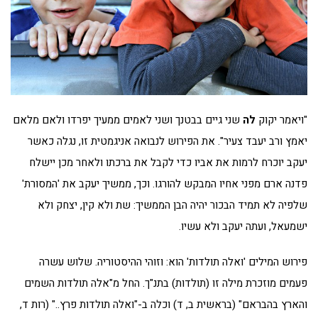
"ויאמר יקוק
לה
שני גיים בבטנך ושני לאמים ממעיך יפרדו ולאם מלאם
יאמץ ורב יעבד צעיר". את הפירוש לנבואה אניגמטית זו, נגלה כאשר
יעקב יוכרח לרמות את אביו כדי לקבל את ברכתו ולאחר מכן יישלח
פדנה ארם מפני אחיו המבקש להורגו. וכך, ממשיך יעקב את 'המסורת'
שלפיה לא תמיד הבכור יהיה הבן הממשיך: שת ולא קין, יצחק ולא
ישמעאל, ועתה יעקב ולא עשיו.
פירוש המילים 'ואלה תולדות' הוא: וזוהי ההיסטוריה. שלוש עשרה
פעמים מוזכרת מילה זו (תולדות) בתנ"ך. החל מ"אלה תולדות השמים
והארץ בהבראם" (בראשית ב, ד) וכלה ב-"ואלה תולדות פרץ.." (רות ד,