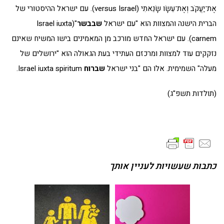
אֶת־יַעֲקֹב וְאֶת־עֵשָׂו שָׂנֵאתִי (versus Israel). עם ישראל ההיסטורי של
הברית הישנה והמצוות הוא "עם ישראל
שבבשר
"(Israel iuxta
carnem). עם ישראל החדש מורכב מן המאמינים בישו המשיח שאינם
נזקקים עוד למצוות ומרכזם העתידי בעת הגאולה הוא "ירושלים של
מעלה" השמימית. אלו הם "בני ישראל
שברוח
Israel iuxta spiritum.
(תולדות תשפ"ג)
כתבות שעשויות לעניין אותך