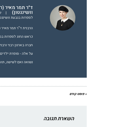
ד"ר תמר מאיר (ר
וושינגטון)
|
ל
לספרות בגבעת וושינגטו
הרבנית ד"ר תמר מאיר 
כראש החוג לספרות במכ
חברה בארגון רבני ורבנ
על אלה - סופרת ילדים.
נשואה ואם לשישה, תו
« פוסט קודם
השארת תגובה