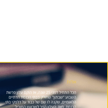
אודות
הכל התחיל לפני 25 שנה, אז הוקם עלון פרשת
השבוע "שבתון" שחולק בבתי הכנסת הדתיים
הלאומיים, שקנה לו שם של כבוד על דלפקי בתי
הכנסת. מאז, העלון הפך לשבועון המוביל