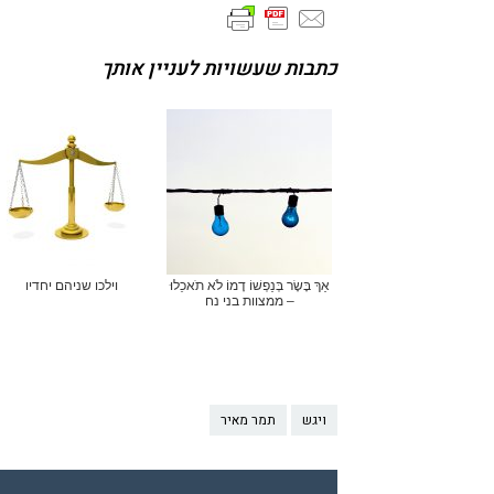
כתבות שעשויות לעניין אותך
אַךְ בָּשָׂר בְּנַפְשׁוֹ דָמוֹ לֹא תֹאכֵלוּ
וילכו שניהם יחדיו
– ממצוות בני נח
ויגש
תמר מאיר