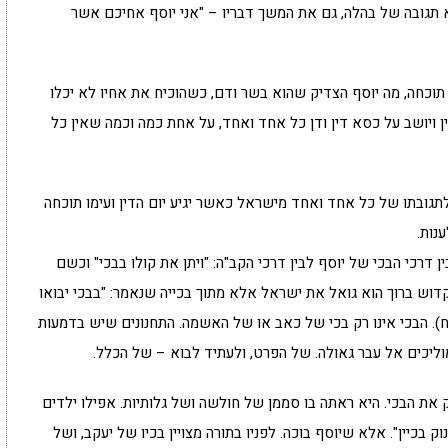
 תגובה של בהלה, גם את המשך דבריו – "אני יוסף אחיכם אשר
יום תוכחה, מה יוסף הצדיק שהוא בשר ודם, כשהוכיח את אחיו לא יכלו
ן ויושב על כסא דין ודן כל אחד ואחד, על אחת כמה וכמה שאין כל
תגובתו של כל אחד ואחד מישראל כאשר יגיע יום הדין ועימו תוכחה
נות.
רכי הבכי של יוסף לבין דרכי הקב"ה: "ויתן את קולו בבכי" וכשם
קדוש ברוך הוא גואל את ישראל אלא מתוך בכייה שנאמר: "בבכי יבואו
 ח). הבכי אינו רק בכי של כאב או של האשמה. התחנונים שיש בדמעות
וליכים אל עבר גאולה. של הפרט, ולעתיד לבוא – של הכלל.
ת הבכי. היא ראתה בו סממן של חולשה ושל גלותיות. אפילו ילדים
וק בכיין". אלא שיוסף בוכה. לפניו בתורה מצויין בכיו של יעקב, ושל