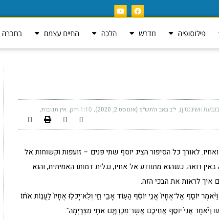
פילוסופיה
מדרש
הלכה
החיים עצמם
בחברה ה
גבעת וושינגטון)
י״ב באב ה׳תש״פ (אוגוסט 2, 2020)
1:10 pm
אין תגובות
יו. לאורך כל הסיפור הציג יוסף שתי פנים – זועפות וקשוחות אל
אין רואה. כשהוא מתוודע אל אחיו, נגלית דמותו האמיתית, והוא
 איך לראות את הבכי הזה.
ֹֽה: וַיֹּ֨אמֶר יוֹסֵ֤ף אֶל־אֶחָיו֙ אֲנִ֣י יוֹסֵ֔ף הַע֥וֹד אָבִ֖י חָ֑י וְלֹֽא־יָכְל֤וּ אֶחָיו֙ לַעֲנ֣וֹת אֹת֔וֹ
ִגָּ֑שׁוּ וַיֹּ֗אמֶר אֲנִי֙ יוֹסֵ֣ף אֲחִיכֶ֔ם אֲשֶׁר־מְכַרְתֶּ֥ם אֹתִ֖י מִצְרָֽיְמָה".