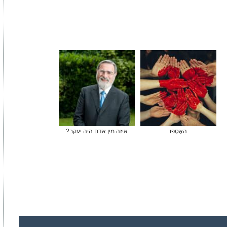
הֵאָסְפוּ
איזה מין אדם היה יעקב?