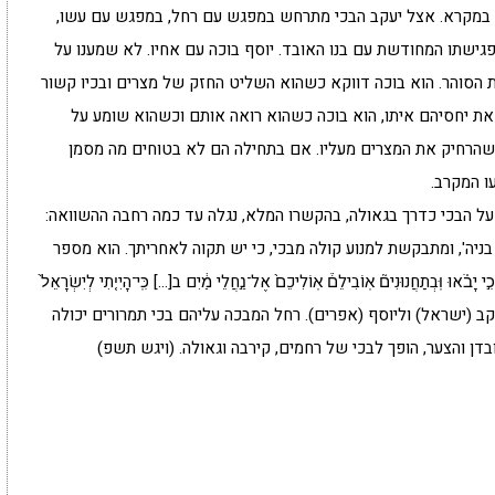
ותר במקרא. אצל יעקב הבכי מתרחש במפגש עם רחל, במפגש עם עשו,
פגישתו המחודשת עם בנו האובד. יוסף בוכה עם אחיו. לא שמענו על
ת הסוהר. הוא בוכה דווקא כשהוא השליט החזק של מצרים ובכיו קשור
 את יחסיהם איתו, הוא בוכה כשהוא רואה אותם וכשהוא שומע על
י שהרחיק את המצרים מעליו. אם בתחילה הם לא בטוחים מה מסמן
ו המקרב.
 על הבכי כדרך בגאולה, בהקשרו המלא, נגלה עד כמה רחבה ההשוואה:
בניה', ומתבקשת למנוע קולה מבכי, כי יש תקוה לאחריתך. הוא מספר
ְתַחֲנוּנִים֘ אֽוֹבִילֵם֒ אֽוֹלִיכֵם֙ אֶל־נַ֣חֲלֵי מַ֔יִם ב[…] כִּֽי־הָיִי֤תִי לְיִשְׂרָאֵל֙
שירות ליעקב (ישראל) וליוסף (אפרים). רחל המבכה עליהם בכי תמרורים יכולה
ן והצער, הופך לבכי של רחמים, קירבה וגאולה. (ויגש תשפ)