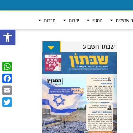
ישראלית
המגזין
יהדות
תרבות
פתח סרגל
שבתון השבוע
tsApp
ebook
Email
Twitter