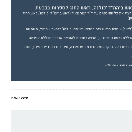
אש ביהמ"ד 'כולנה', ראש החוג לספרות בגבעת
הציג את כל הפוסטים של ד"ר תמר מאיר (ראש ביהמ"ד 'כולנה', ראש החוג
ן)
(לאור) עומדת בראש בית המדרש לנשים 'כולנה' בגבעת שמואל, משמשת
ללת גבעת וושינגטון, ומרצה בתכנית להוראת אגדה במכללת אפרתה.
יות בית הלל, חוקרת ומלמדת מדרש ואגדה, סיפורים חסידיים ופיוט, ונוסף
שבת גבעת שמואל.
פוסט הבא »