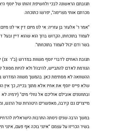
תגובתם הראשונה לבכי ולחשיפת זהותו של יוסף היא
מכרתם אותי מצרימה", יפרשו כתוכחה.
"אמר ר' אלעזר בן עזריה: אי לנו מיום דין אי לנו מ
לעמוד בתוכחתו, הקדוש ברוך הוא שהוא דיין ובעל די
בשר ודם יכול לעמוד בתוכחתו".
תגובת האחים לדברי יוסף משוות במדרש (ב"ר צג) ל
הגורמת לאדם להתבייש, להיבהל ולא להיות מסוגל לע
ההשוואה לא מסתימת כאן. בהמשך משווה המדרש בין ד
שלא פייס יוסף את אחיו אלא מתוך בכייה, כך אין ה
ובתחנונים אובילם אוליכם אל נחלי מים" (ירמיה לא
מייצרים גם קירבה, מאפשרים היטהרות של הרגש, ומ
במשך הרבה שנים ניסתה התרבות הישראלית להדחיק א
בשיר הכריזו על עצמם "אינני בוכה אף פעם, אינני תינ