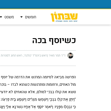
חומשים
משפט
כשיוסף בכה
ד"ר תמר מאיר (ראש ביהמ"ד 'כולנה', ראש החוג לספרות ב
הפרשה מביאה לסיומה המרגש את הדרמה של יוסף ואח
מול האחים, ורחומות ומתרגשות כשהוא לבדו – בוכה ב
נושא את קולו בבכי למולם, אלא שהאחים לא יודעים
"וַיִּתֵּ֥ן אֶת־קֹל֖וֹ בִּבְכִ֑י וַיִּשְׁמְע֣וּ מִצְרַ֔יִם וַיִּשְׁמַ֖ע בֵּ֥ית פַּרְע
כִּ֥י נִבְהֲל֖וּ מִפָּנָֽיו: וַיֹּ֨אמֶר יוֹסֵ֧ף אֶל־אֶחָ֛יו גְּשׁוּ־נָ֥א אֵלַ֖י וַיּ