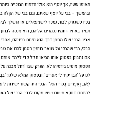
תאומו עשיו, אך יוסף הוא אולי הדמות הבוכייה בי
ובהמשך – בכי על יוסף שאיננו, וגם בכי של הקלה ב
בכיו כשנזרק לבור, נמכר לישמעאלים או הושלך לבי
תמיד באחיו. רחמיו נכמרים אליהם, הוא מנסה לבחון
אביו. הבכי שלו מסמן דרך. הוא נפתח בפניהם, אחר
הבכי, הרי שהבכי על צוואר בנימין מסמן להם את טבע
אם נתבונן בפסוק אותו הביאו חז"ל כדי ללמד אותנו
הפסוק מופיע בירמיהו לא, הפרק שבו 'רחל מבכה על 
לנו על 'הבן יקיר לי אפרים', ובפסוק המלא שלנו: "בִּבְכִ֣י יָבֹ֗אוּ וּֽב
לְאָ֔ב, וְאֶפְרַ֖יִם בְּכֹ֥רִי הֽוּא". הבכי הזה קשור י
להינחם דווקא משום שיש מקום לבכי. הבכי של האובד